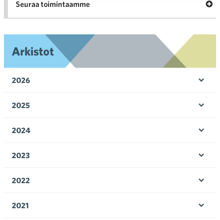
Ava
Seuraa toimintaamme
toi
Arkistot
2026
Ava
valik
2025
Ava
valik
2024
Ava
valik
2023
Ava
valik
2022
Ava
valik
2021
Ava