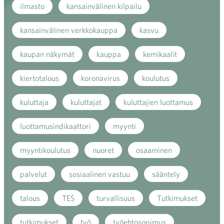
ilmasto
kansainvälinen kilpailu
kansainvälinen verkkokauppa
kasvu
kaupan näkymät
kauppa
kemikaalit
kiertotalous
koronavirus
koulutus
kuluttaja
kuluttajat
kuluttajien luottamus
luottamusindikaattori
myynti
myyntikoulutus
nuoret
osaaminen
palvelut
sosiaalinen vastuu
sääntely
talous
TES
turvallisuus
Tutkimukset
tutkimukset
työ
työehtosopimus