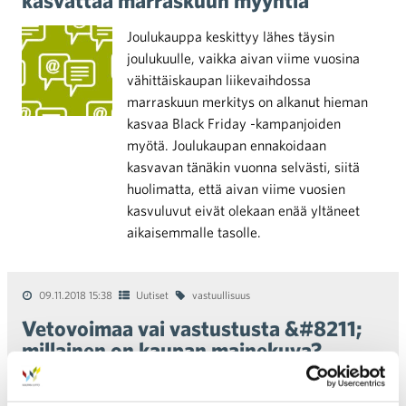
kasvattaa marraskuun myyntiä
Joulukauppa keskittyy lähes täysin
joulukuulle, vaikka aivan viime vuosina
vähittäiskaupan liikevaihdossa
marraskuun merkitys on alkanut hieman
kasvaa Black Friday -kampanjoiden
myötä. Joulukaupan ennakoidaan
kasvavan tänäkin vuonna selvästi, siitä
huolimatta, että aivan viime vuosien
kasvuluvut eivät olekaan enää yltäneet
aikaisemmalle tasolle.
09.11.2018 15:38
Uutiset
vastuullisuus
Vetovoimaa vai vastustusta &#8211;
millainen on kaupan mainekuva?
Kauppa on lähimpänä kuluttajaa, ja kaikilla on myös