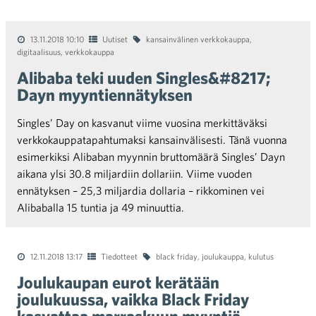
13.11.2018 10:10
Uutiset
kansainvälinen verkkokauppa
,
digitaalisuus
,
verkkokauppa
Alibaba teki uuden Singles&#8217;
Dayn myyntiennätyksen
Singles’ Day on kasvanut viime vuosina merkittäväksi
verkkokauppatapahtumaksi kansainvälisesti. Tänä vuonna
esimerkiksi Alibaban myynnin bruttomäärä Singles’ Dayn
aikana ylsi 30.8 miljardiin dollariin. Viime vuoden
ennätyksen – 25,3 miljardia dollaria – rikkominen vei
Alibaballa 15 tuntia ja 49 minuuttia.
12.11.2018 13:17
Tiedotteet
black friday
,
joulukauppa
,
kulutus
Joulukaupan eurot kerätään
joulukuussa, vaikka Black Friday