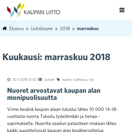
Etusivu
Uutishuone
2018
marraskuu
Kuukausi:
marraskuu 2018
30.11.2018 12:03
Uutiset
nuoret
,
työllisyys
,
työ
Nuoret arvostavat kaupan alan
monipuolisuutta
Viime kesänä kaupan alaan tutustui lähes 10 000 14–18-
vuotiasta nuorta Tutustu työelämään ja tienaa -
sopimuksella. Nuorilta saadun palautteen mukaan lähes
kaikki suosittelisivat kaupan alan kesäharjoittelua