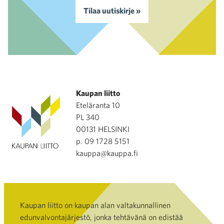
Tilaa uutiskirje »
Kaupan liitto
Eteläranta 10
PL 340
00131 HELSINKI
p. 09 1728 5151
kauppa@kauppa.fi
Kaupan liitto on kaupan alan valtakunnallinen
edunvalvontajärjestö, jonka tehtävänä on edistää