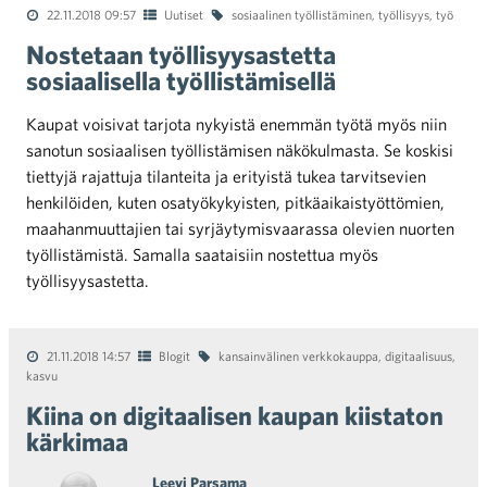
22.11.2018 09:57
Uutiset
sosiaalinen työllistäminen
,
työllisyys
,
työ
Nostetaan työllisyysastetta
sosiaalisella työllistämisellä
Kaupat voisivat tarjota nykyistä enemmän työtä myös niin
sanotun sosiaalisen työllistämisen näkökulmasta. Se koskisi
tiettyjä rajattuja tilanteita ja erityistä tukea tarvitsevien
henkilöiden, kuten osatyökykyisten, pitkäaikaistyöttömien,
maahanmuuttajien tai syrjäytymisvaarassa olevien nuorten
työllistämistä. Samalla saataisiin nostettua myös
työllisyysastetta.
21.11.2018 14:57
Blogit
kansainvälinen verkkokauppa
,
digitaalisuus
,
kasvu
Kiina on digitaalisen kaupan kiistaton
kärkimaa
Leevi Parsama