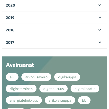
valik
2020
Ava
valik
2019
Ava
valik
2018
Ava
valik
2017
Ava
valik
Avainsanat
alv
arvonlisävero
digikauppa
digiostaminen
digitaalisuus
digitalisaatio
energiatehokkuus
erikoiskauppa
EU