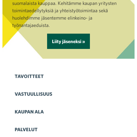
suomalaista kauppaa. Kehitämme kaupan yritysten
toimintaedellytyksiä ja yhteistyötoimintaa sekä
huolehdimme jäsentemme elinkeino- ja
työnantajaeduista.
Liity jäseneksi »
TAVOITTEET
VASTUULLISUUS
KAUPAN ALA
PALVELUT