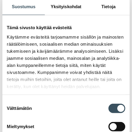
mielipide kaupasta. Mutta mitä paljastavat kaupan
Suostumus
Yksityiskohdat
Tietoja
mainetta tarkastelevat selvitykset?
Tämä sivusto käyttää evästeitä
Käytämme evästeitä tarjoamamme sisällön ja mainosten
Vanhemmat artikkelit
räätälöimiseen, sosiaalisen median ominaisuuksien
Artikkelien selaus
tukemiseen ja kävijämäärämme analysoimiseen. Lisäksi
jaamme sosiaalisen median, mainosalan ja analytiikka-
alan kumppaneillemme tietoja siitä, miten käytät
sivustoamme. Kumppanimme voivat yhdistää näitä
Uutiset
tietoja muihin tietoihin, joita olet antanut heille tai joita on
kerätty, kun olet käyttänyt heidän palvelujaan.
Tiedotteet
Suostumuksen
Välttämätön
valinta
Blogit
Mieltymykset
Lausunnot