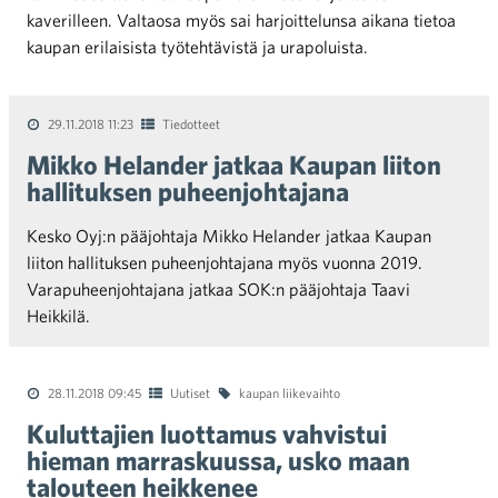
kaverilleen. Valtaosa myös sai harjoittelunsa aikana tietoa
kaupan erilaisista työtehtävistä ja urapoluista.
29.11.2018 11:23
Tiedotteet
Mikko Helander jatkaa Kaupan liiton
hallituksen puheenjohtajana
Kesko Oyj:n pääjohtaja Mikko Helander jatkaa Kaupan
liiton hallituksen puheenjohtajana myös vuonna 2019.
Varapuheenjohtajana jatkaa SOK:n pääjohtaja Taavi
Heikkilä.
28.11.2018 09:45
Uutiset
kaupan liikevaihto
Kuluttajien luottamus vahvistui
hieman marraskuussa, usko maan
talouteen heikkenee