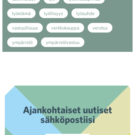
työelämä
työllisyys
työsuhde
vastuullisuus
verkkokauppa
verotus
ympäristö
ympäristövastuu
Ajankohtaiset uutiset
sähköpostiisi