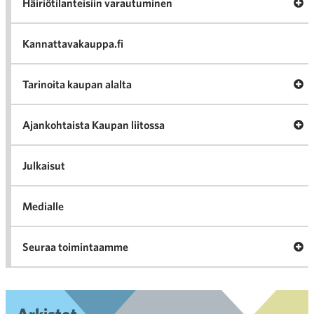
Av
Häiriötilanteisiin varautuminen
Häir
va
Kannattavakauppa.fi
A
Tarinoita kaupan alalta
val
Tari
ka
Ava
Ajankohtaista Kaupan liitossa
al
Ajan
K
l
Julkaisut
Medialle
Ava
Seuraa toimintaamme
toi