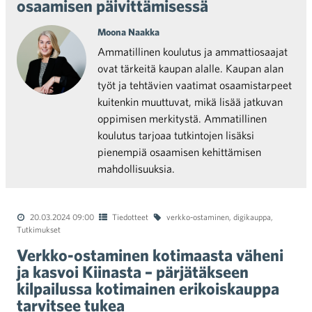
osaamisen päivittämisessä
Moona Naakka
Ammatillinen koulutus ja ammattiosaajat
ovat tärkeitä kaupan alalle. Kaupan alan
työt ja tehtävien vaatimat osaamistarpeet
kuitenkin muuttuvat, mikä lisää jatkuvan
oppimisen merkitystä. Ammatillinen
koulutus tarjoaa tutkintojen lisäksi
pienempiä osaamisen kehittämisen
mahdollisuuksia.
20.03.2024 09:00
Tiedotteet
verkko-ostaminen
,
digikauppa
,
Tutkimukset
Verkko-ostaminen kotimaasta väheni
ja kasvoi Kiinasta – pärjätäkseen
kilpailussa kotimainen erikoiskauppa
tarvitsee tukea