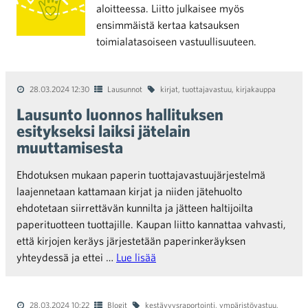
aloitteessa. Liitto julkaisee myös
ensimmäistä kertaa katsauksen
toimialatasoiseen vastuullisuuteen.
28.03.2024 12:30
Lausunnot
kirjat
,
tuottajavastuu
,
kirjakauppa
Lausunto luonnos hallituksen
esitykseksi laiksi jätelain
muuttamisesta
Ehdotuksen mukaan paperin tuottajavastuujärjestelmä
laajennetaan kattamaan kirjat ja niiden jätehuolto
ehdotetaan siirrettävän kunnilta ja jätteen haltijoilta
paperituotteen tuottajille. Kaupan liitto kannattaa vahvasti,
että kirjojen keräys järjestetään paperinkeräyksen
yhteydessä ja ettei …
Lue lisää
28.03.2024 10:22
Blogit
kestävyysraportointi
,
ympäristövastuu
,