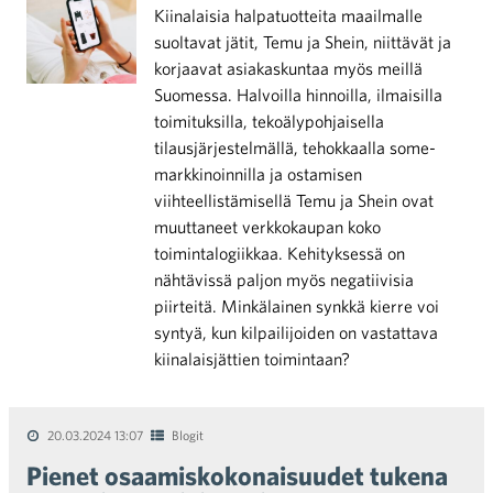
Kiinalaisia halpatuotteita maailmalle
suoltavat jätit, Temu ja Shein, niittävät ja
korjaavat asiakaskuntaa myös meillä
Suomessa. Halvoilla hinnoilla, ilmaisilla
toimituksilla, tekoälypohjaisella
tilausjärjestelmällä, tehokkaalla some-
markkinoinnilla ja ostamisen
viihteellistämisellä Temu ja Shein ovat
muuttaneet verkkokaupan koko
toimintalogiikkaa. Kehityksessä on
nähtävissä paljon myös negatiivisia
piirteitä. Minkälainen synkkä kierre voi
syntyä, kun kilpailijoiden on vastattava
kiinalaisjättien toimintaan?
20.03.2024 13:07
Blogit
Pienet osaamiskokonaisuudet tukena