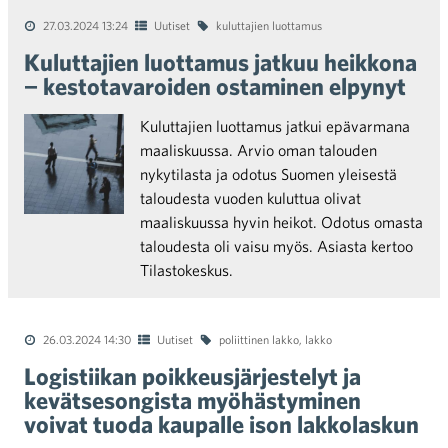
27.03.2024 13:24
Uutiset
kuluttajien luottamus
Kuluttajien luottamus jatkuu heikkona
− kestotavaroiden ostaminen elpynyt
Kuluttajien luottamus jatkui epävarmana
maaliskuussa. Arvio oman talouden
nykytilasta ja odotus Suomen yleisestä
taloudesta vuoden kuluttua olivat
maaliskuussa hyvin heikot. Odotus omasta
taloudesta oli vaisu myös. Asiasta kertoo
Tilastokeskus.
26.03.2024 14:30
Uutiset
poliittinen lakko
,
lakko
Logistiikan poikkeusjärjestelyt ja
kevätsesongista myöhästyminen
voivat tuoda kaupalle ison lakkolaskun