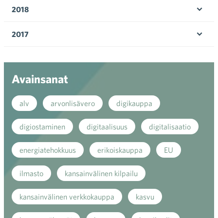
valik
2018
Ava
valik
2017
Ava
valik
Avainsanat
alv
arvonlisävero
digikauppa
digiostaminen
digitaalisuus
digitalisaatio
energiatehokkuus
erikoiskauppa
EU
ilmasto
kansainvälinen kilpailu
kansainvälinen verkkokauppa
kasvu