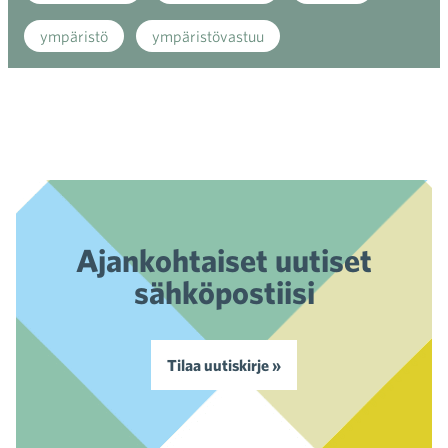
ympäristö
ympäristövastuu
Ajankohtaiset uutiset
sähköpostiisi
Tilaa uutiskirje »