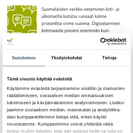
Suomalaisten verkko-ostaminen koti- ja
ulkomailta kutistui runsaat kolme
prosenttia viime vuonna. Digiostaminen
kotimaasta pieneni enemmän kuin
ulkomailta, mihin vaikutti myös
kiinalaisten digikaupan jättien, Temun ja
Sheinin, nousu. Helmikuussa 2024 Temu
Suostumus
Yksityiskohdat
Tietoja
on noussut vierailumäärillään jo
suomalaisten eniten käyttämäksi
ulkomaiseksi markkinapaikaksi. Jotta
Tämä sivusto käyttää evästeitä
kotimainen erikoiskauppa pärjäisi
kansainvälisessä kilpailussa, sen olisi
Käytämme evästeitä tarjoamamme sisällön ja mainosten
saatava tukea digitalisaatioon ja
räätälöimiseen, sosiaalisen median ominaisuuksien
esimerkiksi tekoälypohjaisten ratkaisujen
tukemiseen ja kävijämäärämme analysoimiseen. Lisäksi
käyttöönottoon ja soveltamiseen.
jaamme sosiaalisen median, mainosalan ja analytiikka-
alan kumppaneillemme tietoja siitä, miten käytät
sivustoamme. Kumppanimme voivat yhdistää näitä
19.03.2024 13:52
Uutiset
yritysvastuudirektiivi
,
tietoja muihin tietoihin, joita olet antanut heille tai joita on