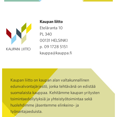
Kaupan liitto
Eteläranta 10
PL 340
00131 HELSINKI
p. 09 1728 5151
kauppa@kauppa.fi
Kaupan liitto on kaupan alan valtakunnallinen
edunvalvontajärjestö, jonka tehtävänä on edistää
suomalaista kauppaa. Kehitämme kaupan yritysten
toimintaedellytyksiä ja yhteistyötoimintaa sekä
huolehdimme jäsentemme elinkeino- ja
työnantajaeduista.