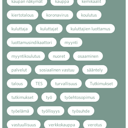
kaupan näkymät
kauppa
kemikaalit
kiertotalous
koronavirus
koulutus
kuluttaja
kuluttajat
kuluttajien luottamus
luottamusindikaattori
myynti
myyntikoulutus
nuoret
osaaminen
palvelut
sosiaalinen vastuu
sääntely
talous
TES
turvallisuus
Tutkimukset
tutkimukset
työ
työehtosopimus
työelämä
työllisyys
työsuhde
vastuullisuus
verkkokauppa
verotus