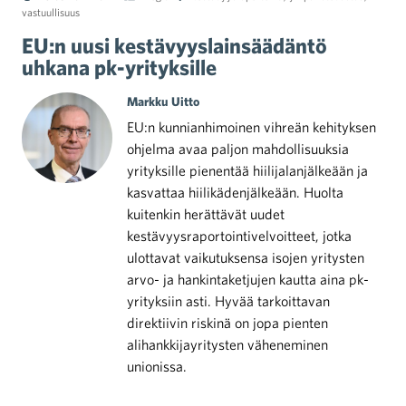
vastuullisuus
EU:n uusi kestävyyslainsäädäntö
uhkana pk-yrityksille
Markku Uitto
EU:n kunnianhimoinen vihreän kehityksen
ohjelma avaa paljon mahdollisuuksia
yrityksille pienentää hiilijalanjälkeään ja
kasvattaa hiilikädenjälkeään. Huolta
kuitenkin herättävät uudet
kestävyysraportointivelvoitteet, jotka
ulottavat vaikutuksensa isojen yritysten
arvo- ja hankintaketjujen kautta aina pk-
yrityksiin asti. Hyvää tarkoittavan
direktiivin riskinä on jopa pienten
alihankkijayritysten väheneminen
unionissa.