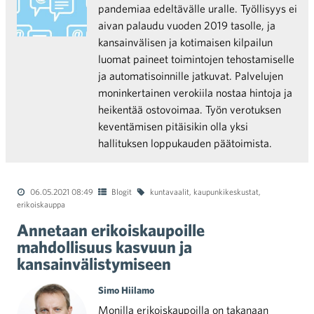
pandemiaa edeltävälle uralle. Työllisyys ei
aivan palaudu vuoden 2019 tasolle, ja
kansainvälisen ja kotimaisen kilpailun
luomat paineet toimintojen tehostamiselle
ja automatisoinnille jatkuvat. Palvelujen
moninkertainen verokiila nostaa hintoja ja
heikentää ostovoimaa. Työn verotuksen
keventämisen pitäisikin olla yksi
hallituksen loppukauden päätoimista.
06.05.2021 08:49
Blogit
kuntavaalit
,
kaupunkikeskustat
,
erikoiskauppa
Annetaan erikoiskaupoille
mahdollisuus kasvuun ja
kansainvälistymiseen
Simo Hiilamo
Monilla erikoiskaupoilla on takanaan