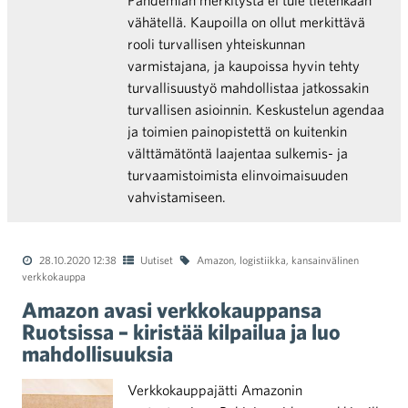
Pandemian merkitystä ei tule tietenkään
vähätellä. Kaupoilla on ollut merkittävä
rooli turvallisen yhteiskunnan
varmistajana, ja kaupoissa hyvin tehty
turvallisuustyö mahdollistaa jatkossakin
turvallisen asioinnin. Keskustelun agendaa
ja toimien painopistettä on kuitenkin
välttämätöntä laajentaa sulkemis- ja
turvaamistoimista elinvoimaisuuden
vahvistamiseen.
28.10.2020 12:38
Uutiset
Amazon
,
logistiikka
,
kansainvälinen
verkkokauppa
Amazon avasi verkkokauppansa
Ruotsissa – kiristää kilpailua ja luo
mahdollisuuksia
Verkkokauppajätti Amazonin