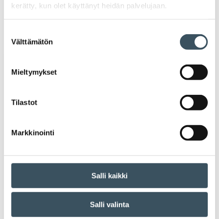
kerätty, kun olet käyttänyt heidän palvelujaan.
mahdollisesta avaamisesta vielä tämän
vuoden aikana ryöpsähtivät liikkeelle – ja
Suostumuksen
juuri nyt?
Välttämätön
valinta
08.01.2020 10:28
Blogit
omnichannel
,
vastuu
,
yhteistyö
Mieltymykset
Menestyvän kaupan viisi valttia
Tilastot
Harri Broman
Vuoden vaihtuminen ja uuden
vuosikymmenen käynnistyminen
Markkinointi
kannustavat tähystämään kaupan
tulevaisuuteen. Millä eväillä suomalainen
kauppa pärjää, kun kilpailu kovenee
entisestään?
Salli kaikki
Salli valinta