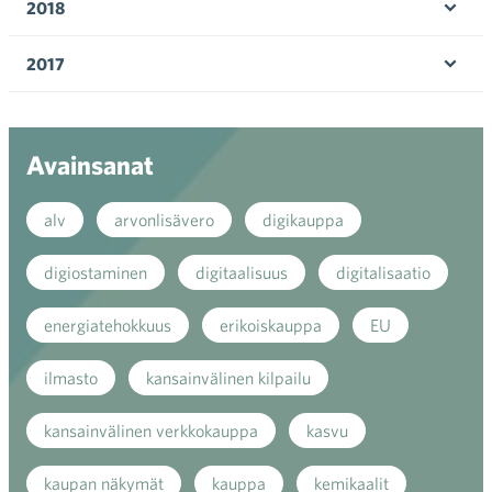
2018
Ava
valik
2017
Ava
valik
Avainsanat
alv
arvonlisävero
digikauppa
digiostaminen
digitaalisuus
digitalisaatio
energiatehokkuus
erikoiskauppa
EU
ilmasto
kansainvälinen kilpailu
kansainvälinen verkkokauppa
kasvu
kaupan näkymät
kauppa
kemikaalit