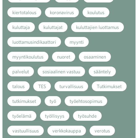
kiertotalous
koronavirus
koulutus
kuluttaja
kuluttajat
kuluttajien luottamus
luottamusindikaattori
myynti
myyntikoulutus
nuoret
osaaminen
palvelut
sosiaalinen vastuu
sääntely
talous
TES
turvallisuus
Tutkimukset
tutkimukset
työ
työehtosopimus
työelämä
työllisyys
työsuhde
vastuullisuus
verkkokauppa
verotus