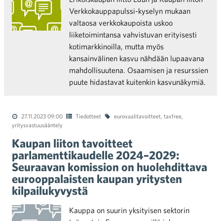
Verkkokauppapulssi-kyselyn mukaan
valtaosa verkkokaupoista uskoo
liiketoimintansa vahvistuvan erityisesti
kotimarkkinoilla, mutta myös
kansainvälinen kasvu nähdään lupaavana
mahdollisuutena. Osaamisen ja resurssien
puute hidastavat kuitenkin kasvunäkymiä.
27.11.2023 09:00
Tiedotteet
eurovaalitavoitteet
,
taxfree
,
yritysvastuusääntely
Kaupan liiton tavoitteet
parlamenttikaudelle 2024–2029:
Seuraavan komission on huolehdittava
eurooppalaisten kaupan yritysten
kilpailukyvystä
Kauppa on suurin yksityisen sektorin