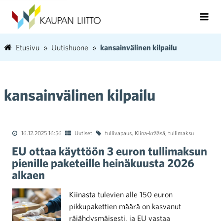
Etusivu
Uutishuone
kansainvälinen kilpailu
kansainvälinen kilpailu
16.12.2025 16:56
Uutiset
tullivapaus
,
Kiina-krääsä
,
tullimaksu
EU ottaa käyttöön 3 euron tullimaksun
pienille paketeille heinäkuusta 2026
alkaen
Kiinasta tulevien alle 150 euron
pikkupakettien määrä on kasvanut
räjähdysmäisesti, ja EU vastaa