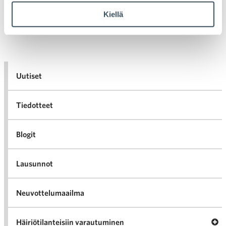
Vanhemmat artikkelit
Kiellä
Artikkelien selaus
Uutiset
Tiedotteet
Blogit
Lausunnot
Neuvottelumaailma
Av
Häiriötilanteisiin varautuminen