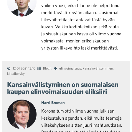
vaikea vuosi, eikä tilanne ole helpottunut
merkittävästi kevään aikana. Uusimmat
liikevaihtotilastot antavat tästä hyvän
kuvan. Vaikka kodintekniikan sekä rauta-
ja sisustuskaupan kasvu oli viime vuonna
voimakasta, monien erikoiskaupan
yritysten liikevaihto laski merkittävästi.
12.01.2021 13:10
Blogit
elinvoimaisuus
,
kansainvälistyminen
,
kilpailukyky
Kansainvälistyminen on suomalaisen
kaupan elinvoimaisuuden eliksiiri
Harri Broman
Korona turvotti viime vuonna julkisen
keskustelun agendan, eikä muita teemoja
viitekehykseen sitten juuri mahtunutkaan.