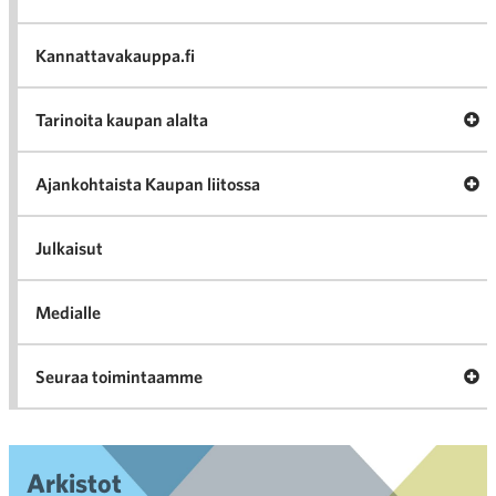
Häir
va
Kannattavakauppa.fi
A
Tarinoita kaupan alalta
val
Tari
ka
Ava
Ajankohtaista Kaupan liitossa
al
Ajan
K
l
Julkaisut
Medialle
Ava
Seuraa toimintaamme
toi
Arkistot