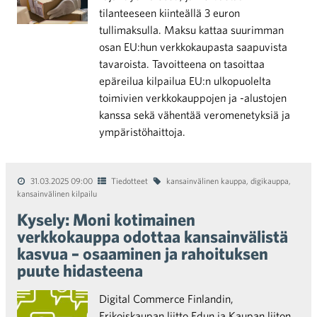
tilanteeseen kiinteällä 3 euron
tullimaksulla. Maksu kattaa suurimman
osan EU:hun verkkokaupasta saapuvista
tavaroista. Tavoitteena on tasoittaa
epäreilua kilpailua EU:n ulkopuolelta
toimivien verkkokauppojen ja -alustojen
kanssa sekä vähentää veromenetyksiä ja
ympäristöhaittoja.
31.03.2025 09:00
Tiedotteet
kansainvälinen kauppa
,
digikauppa
,
kansainvälinen kilpailu
Kysely: Moni kotimainen
verkkokauppa odottaa kansainvälistä
kasvua – osaaminen ja rahoituksen
puute hidasteena
Digital Commerce Finlandin,
Erikoiskaupan liitto Edun ja Kaupan liiton