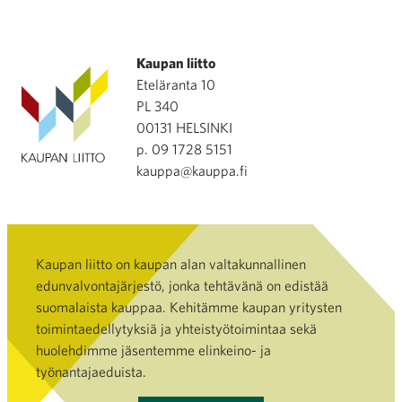
Kaupan liitto
Eteläranta 10
PL 340
00131 HELSINKI
p. 09 1728 5151
kauppa@kauppa.fi
Kaupan liitto on kaupan alan valtakunnallinen
edunvalvontajärjestö, jonka tehtävänä on edistää
suomalaista kauppaa. Kehitämme kaupan yritysten
toimintaedellytyksiä ja yhteistyötoimintaa sekä
huolehdimme jäsentemme elinkeino- ja
työnantajaeduista.