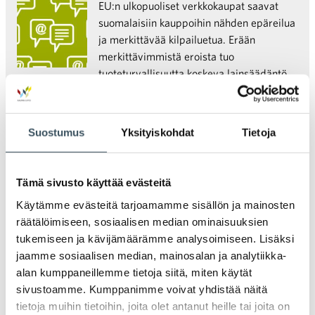
EU:n ulkopuoliset verkkokaupat saavat
suomalaisiin kauppoihin nähden epäreilua
ja merkittävää kilpailuetua. Erään
merkittävimmistä eroista tuo
tuoteturvallisuutta koskeva lainsäädäntö.
Sen pitäisi tasapuolisemman kilpailun
vuoksi ja kuluttajaturvallisuudenkin
vahvistamiseksi koskettaa myös EU:n
Suostumus
Yksityiskohdat
Tietoja
ulkopuolella tehtävää kuluttajakauppaa.
Tämä sivusto käyttää evästeitä
20.02.2020 09:02
Uutiset
alusta
,
markkinapaikat
,
Amazon
Käytämme evästeitä tarjoamamme sisällön ja mainosten
Miksi Amazon-huhut ryöpsähtivät
räätälöimiseen, sosiaalisen median ominaisuuksien
taas liikkeelle?
tukemiseen ja kävijämäärämme analysoimiseen. Lisäksi
jaamme sosiaalisen median, mainosalan ja analytiikka-
Jo pitkään on pidetty lähes varmana, että
alan kumppaneillemme tietoja siitä, miten käytät
Amazon avaa Pohjoismaihin oman
sivustoamme. Kumppanimme voivat yhdistää näitä
alustan. Epävarmuutta on ollut vain
tietoja muihin tietoihin, joita olet antanut heille tai joita on
ajankohdasta. Miksi huhut markkinapaikan