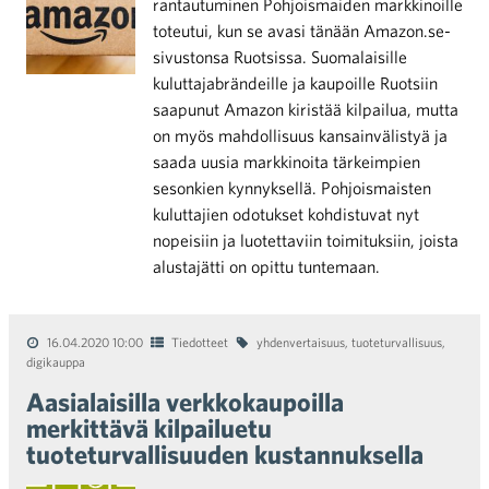
rantautuminen Pohjoismaiden markkinoille
toteutui, kun se avasi tänään Amazon.se-
sivustonsa Ruotsissa. Suomalaisille
kuluttajabrändeille ja kaupoille Ruotsiin
saapunut Amazon kiristää kilpailua, mutta
on myös mahdollisuus kansainvälistyä ja
saada uusia markkinoita tärkeimpien
sesonkien kynnyksellä. Pohjoismaisten
kuluttajien odotukset kohdistuvat nyt
nopeisiin ja luotettaviin toimituksiin, joista
alustajätti on opittu tuntemaan.
16.04.2020 10:00
Tiedotteet
yhdenvertaisuus
,
tuoteturvallisuus
,
digikauppa
Aasialaisilla verkkokaupoilla
merkittävä kilpailuetu
tuoteturvallisuuden kustannuksella