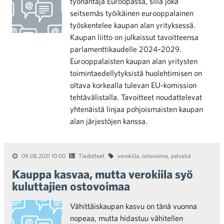
työnantaja Euroopassa, sillä joka
seitsemäs työikäinen eurooppalainen
työskentelee kaupan alan yrityksessä.
Kaupan liitto on julkaissut tavoitteensa
parlamenttikaudelle 2024–2029.
Eurooppalaisten kaupan alan yritysten
toimintaedellytyksistä huolehtimisen on
oltava korkealla tulevan EU-komission
tehtävälistalla. Tavoitteet noudattelevat
yhtenäistä linjaa pohjoismaisten kaupan
alan järjestöjen kanssa.
09.08.2021 10:00
Tiedotteet
verokiila
,
ostovoima
,
palvelut
Kauppa kasvaa, mutta verokiila syö
kuluttajien ostovoimaa
Vähittäiskaupan kasvu on tänä vuonna
nopeaa, mutta hidastuu vähitellen