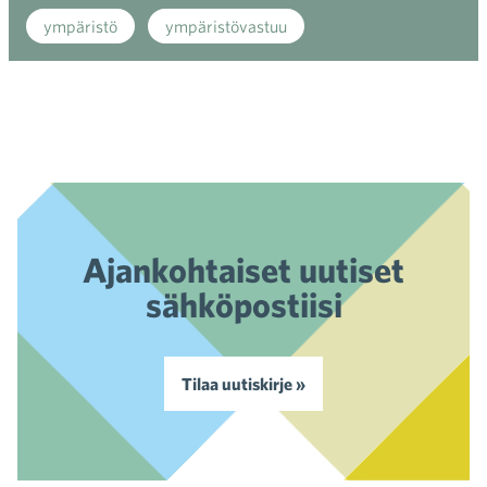
ympäristö
ympäristövastuu
Ajankohtaiset uutiset
sähköpostiisi
Tilaa uutiskirje »