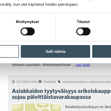
n kerätty, kun olet käyttänyt heidän palvelujaan.
23.11.2023 14:16
Lausunnot
alkoholilainsäädäntö
Mieltymykset
Tilastot
Lausunto luonnoksesta hallituksen esityk
muutoksesta
Kaupan liitto kannattaa hallituksen esitysluonnoksen mukaist
koholilakiin. Uudistus, jonka myötä alkoholijuomien vähittä
Salli valinta
haltijoille sallittaisiin enintään 8,0 tilavuusprosenttia etyyli
käymisteitse valmistettujen alkoholijuomien myynti, on kann
oikeaan suuntaan. Alkoholipolitiikan …
Lue lisää
23.11.2023 10:05
Tiedotteet
asiakastyytyväisyys
,
asiakastyytyväisy
Asiakkaiden tyytyväisyys erikoiskaupp
sujuu päivittäistavarakaupassa
Asiakastyytyväisyys on tänä