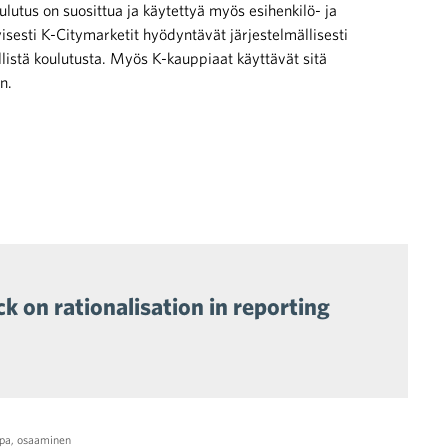
tus on suosittua ja käytettyä myös esihenkilö- ja
isesti K-Citymarketit hyödyntävät järjestelmällisesti
llistä koulutusta. Myös K-kauppiaat käyttävät sitä
n.
 on rationalisation in reporting
ppa
,
osaaminen