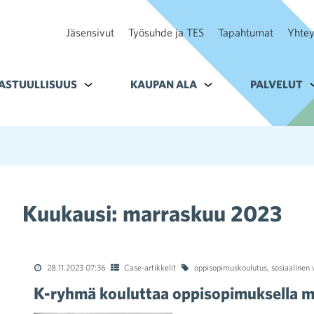
Jäsensivut
Työsuhde ja TES
Tapahtumat
Yhtey
ohteelle Tavoitteet
ASTUULLISUUS
Alavalikko kohteelle Vastuullisuus
KAUPAN ALA
Alavalikko kohteelle K
PALVELUT
A
Kuukausi:
marraskuu 2023
28.11.2023 07:36
Case-artikkelit
oppisopimuskoulutus
,
sosiaalinen 
K-ryhmä kouluttaa oppisopimuksella m