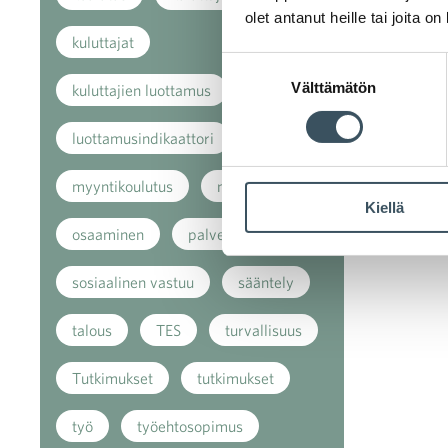
olet antanut heille tai joita o
kuluttajat
Suostumuksen
Välttämätön
valinta
kuluttajien luottamus
luottamusindikaattori
myynti
myyntikoulutus
nuoret
Kiellä
osaaminen
palvelut
sosiaalinen vastuu
sääntely
talous
TES
turvallisuus
Tutkimukset
tutkimukset
työ
työehtosopimus