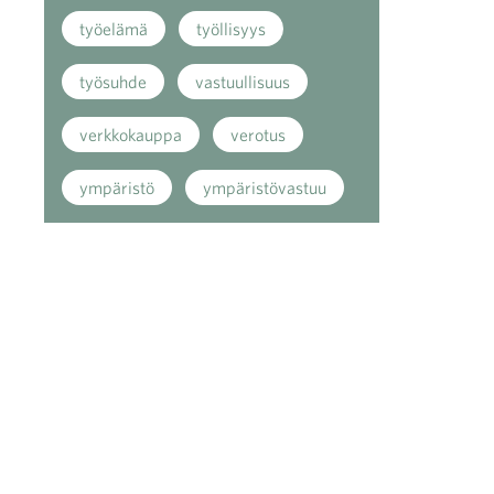
työelämä
työllisyys
työsuhde
vastuullisuus
verkkokauppa
verotus
ympäristö
ympäristövastuu