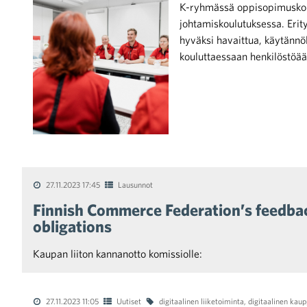
K-ryhmässä oppisopimuskoulu
johtamiskoulutuksessa. Erity
hyväksi havaittua, käytännö
kouluttaessaan henkilöstöää
iötilanteisiin varautuminen
noita kaupan alalta
27.11.2023 17:45
Lausunnot
Finnish Commerce Federation’s feedback
obligations
kohtaista Kaupan liitossa
Kaupan liiton kannanotto komissiolle:
27.11.2023 11:05
Uutiset
digitaalinen liiketoiminta
,
digitaalinen kau