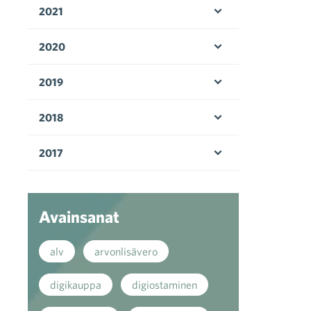
2021
Avaa valikko
2020
Avaa valikko
2019
Avaa valikko
2018
Avaa valikko
2017
Avaa valikko
Avainsanat
alv
arvonlisävero
digikauppa
digiostaminen