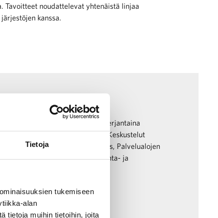
. Tavoitteet noudattelevat yhtenäistä linjaa
järjestöjen kanssa.
t käynnistyivät
en edustajat käynnistivät tänään perjantaina
työmarkkinamallin kehittämisestä. Keskustelut
Tietoja
iitot Kaupan liitto, Kemianteollisuus, Palvelualojen
ateollisuuden työnantajat sekä Kunta- ja
 KT.
 ominaisuuksien tukemiseen
tiikka-alan
ietoja muihin tietoihin, joita