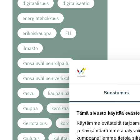
digitaalisuus
digitalisaatio
energiatehokkuus
erikoiskauppa
EU
ilmasto
kansainvälinen kilpailu
kansainvälinen verkkokauppa
Suostumus
kasvu
kaupan näkymät
kauppa
kemikaalit
Tämä sivusto käyttää eväste
Käytämme evästeitä tarjoama
kiertotalous
koronavirus
ja kävijämäärämme analysoim
kumppaneillemme tietoja siitä
koulutus
kuluttaja