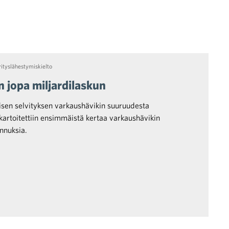
rityslähestymiskielto
n jopa miljardilaskun
lisen selvityksen varkaushävikin suuruudesta
kartoitettiin ensimmäistä kertaa varkaushävikin
nnuksia.