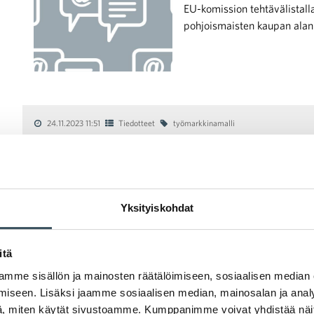
EU-komission tehtävälistalla
pohjoismaisten kaupan alan 
24.11.2023 11:51
Tiedotteet
työmarkkinamalli
Työmarkkinamallia koskevat keskustelu
Työnantajien ja palkansaaji
keskustelut vientivetoisen 
Yksityiskohdat
kutsuivat koolle työnantajal
työnantajat Palta, Teknologi
hyvinvointialuetyönantajat
itä
mme sisällön ja mainosten räätälöimiseen, sosiaalisen median
iseen. Lisäksi jaamme sosiaalisen median, mainosalan ja analy
, miten käytät sivustoamme. Kumppanimme voivat yhdistää näitä t