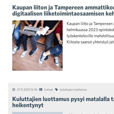
Kaupan liiton ja Tampereen ammattiko
digitaalisen liiketoimintaosaamisen ke
raa toimintaamme
Kaupan liitto ja Tampereen
helmikuussa 2023 opintokok
työskenteleville mahdollisu
Kiitosta saanut yhteistyö ja
27.11.2023 10:36
Uutiset
kuluttajien luottamus
Kuluttajien luottamus pysyi matalalla 
heikentynyt