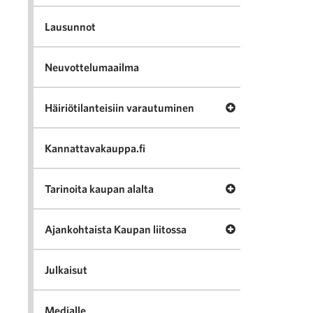
Lausunnot
Neuvottelumaailma
Avaa valikko Häir
Häiriötilanteisiin varautuminen
Kannattavakauppa.fi
Avaa valikko Tari
Tarinoita kaupan alalta
Avaa valikko Ajan
Ajankohtaista Kaupan liitossa
Julkaisut
Medialle