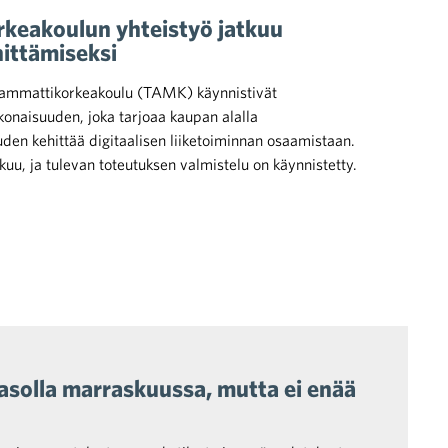
rkeakoulun yhteistyö jatkuu
hittämiseksi
 ammattikorkeakoulu (TAMK) käynnistivät
onaisuuden, joka tarjoaa kaupan alalla
uden kehittää digitaalisen liiketoiminnan osaamistaan.
tkuu, ja tulevan toteutuksen valmistelu on käynnistetty.
tasolla marraskuussa, mutta ei enää