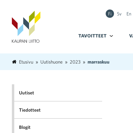
Fi
Sv
En
TAVOITTEET
Alavalikko k
V
Etusivu
Uutishuone
2023
marraskuu
Uutiset
Tiedotteet
Blogit