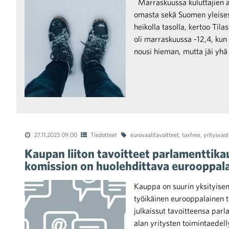
Marraskuussa kuluttajien a
omasta sekä Suomen yleisest
heikolla tasolla, kertoo Til
oli marraskuussa -12,4, kun
nousi hieman, mutta jäi yhä 
27.11.2023 09:00
Tiedotteet
eurovaalitavoitteet
,
taxfree
,
yritysvas
Kaupan liiton tavoitteet parlamenttik
komission on huolehdittava eurooppala
Kauppa on suurin yksityisen
työikäinen eurooppalainen t
julkaissut tavoitteensa pa
alan yritysten toimintaedell