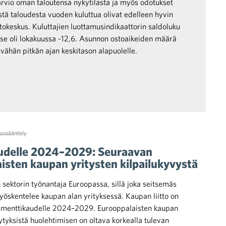
rvio oman taloutensa nykytilasta ja myös odotukset
ä taloudesta vuoden kuluttua olivat edelleen hyvin
astokeskus. Kuluttajien luottamusindikaattorin saldoluku
 se oli lokakuussa -12,6. Asunnon ostoaikeiden määrä
vähän pitkän ajan keskitason alapuolelle.
tuusääntely
audelle 2024–2029: Seuraavan
isten kaupan yritysten kilpailukyvystä
 sektorin työnantaja Euroopassa, sillä joka seitsemäs
yöskentelee kaupan alan yrityksessä. Kaupan liitto on
rlamenttikaudelle 2024–2029. Eurooppalaisten kaupan
ytyksistä huolehtimisen on oltava korkealla tulevan