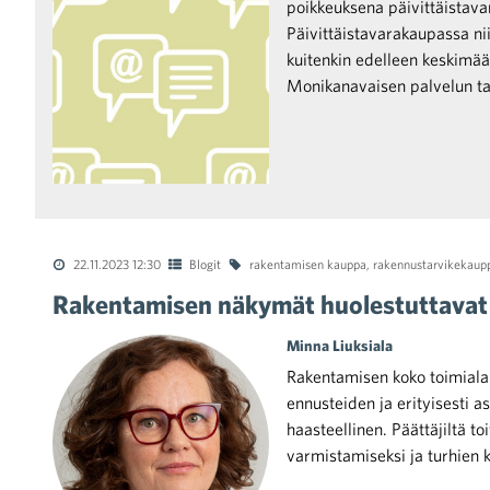
poikkeuksena päivittäistav
Päivittäistavarakaupassa ni
kuitenkin edelleen keskimää
Monikanavaisen palvelun ta
22.11.2023 12:30
Blogit
rakentamisen kauppa
,
rakennustarvikekaup
Rakentamisen näkymät huolestuttavat
Minna Liuksiala
Rakentamisen koko toimiala 
ennusteiden ja erityisesti 
haasteellinen. Päättäjiltä t
varmistamiseksi ja turhien 