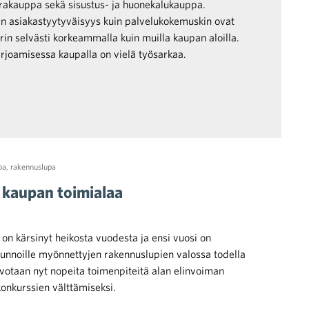
arakauppa sekä sisustus- ja huonekalukauppa.
in asiakastyytyväisyys kuin palvelukokemuskin ovat
rin selvästi korkeammalla kuin muilla kaupan aloilla.
rjoamisessa kaupalla on vielä työsarkaa.
pa
,
rakennuslupa
 kaupan toimialaa
on kärsinyt heikosta vuodesta ja ensi vuosi on
asunnoille myönnettyjen rakennuslupien valossa todella
oivotaan nyt nopeita toimenpiteitä alan elinvoiman
konkurssien välttämiseksi.