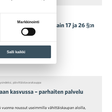
Markkinointi
seksi laiksi alkoholilain 17 ja 26 §:n
a uudistusta al-
ismyyntiluvan
Salli kaikki
alkoholia sisältävien
atettava askel
ysindeksi
,
päivittäistavarakauppa
aan kasvussa – parhaiten palvelu
 vuonna noussut useimmilla vähittäiskaupan aloilla,