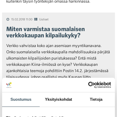
kuitenkin täysin työntekijän omassa harkinnassa.
15.02.2018 11:00
Uutiset
Miten varmistaa suomalaisen
verkkokaupan kilpailukyky?
Verkko vahvistaa koko ajan asemiaan myyntikanavana.
Onko suomalaisella verkkokaupalla mahdollisuuksia pärjätä
ulkomaisten kilpailijoiden puristuksessa? Entä mistä
verkkokaupan Kiina-ilmiössä on kyse? Verkkokaupan
ajankohtaisia teemoja pohdittiin Postin 14.2. järjestämässä
tilaisuudessa, johon osallistui myös Kaupan liitto.
Suostumus
Yksityiskohdat
Tietoja
Vanhemmat artikkelit
Artikkelien selaus