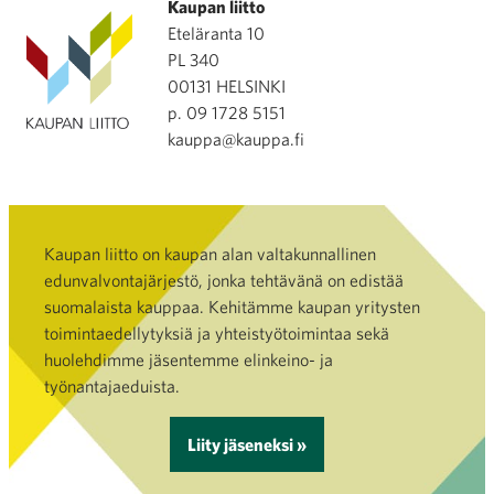
Kaupan liitto
Eteläranta 10
PL 340
00131 HELSINKI
p. 09 1728 5151
kauppa@kauppa.fi
Kaupan liitto on kaupan alan valtakunnallinen
edunvalvontajärjestö, jonka tehtävänä on edistää
suomalaista kauppaa. Kehitämme kaupan yritysten
toimintaedellytyksiä ja yhteistyötoimintaa sekä
huolehdimme jäsentemme elinkeino- ja
työnantajaeduista.
Liity jäseneksi »