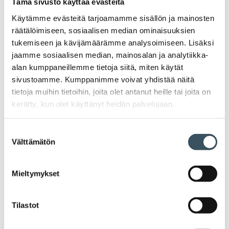
Tämä sivusto käyttää evästeitä
Käytämme evästeitä tarjoamamme sisällön ja mainosten
räätälöimiseen, sosiaalisen median ominaisuuksien
tukemiseen ja kävijämäärämme analysoimiseen. Lisäksi
Uutiset
jaamme sosiaalisen median, mainosalan ja analytiikka-
alan kumppaneillemme tietoja siitä, miten käytät
Tiedotteet
sivustoamme. Kumppanimme voivat yhdistää näitä
tietoja muihin tietoihin, joita olet antanut heille tai joita on
Blogit
kerätty, kun olet käyttänyt heidän palvelujaan.
Suostumuksen
Lausunnot
Välttämätön
valinta
Neuvottelumaailma
Mieltymykset
Av
Häiriötilanteisiin varautuminen
Häir
Tilastot
va
Kannattavakauppa.fi