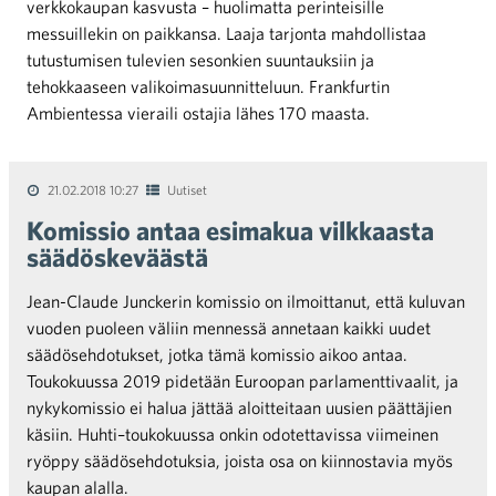
verkkokaupan kasvusta – huolimatta perinteisille
messuillekin on paikkansa. Laaja tarjonta mahdollistaa
tutustumisen tulevien sesonkien suuntauksiin ja
tehokkaaseen valikoimasuunnitteluun. Frankfurtin
Ambientessa vieraili ostajia lähes 170 maasta.
21.02.2018 10:27
Uutiset
Komissio antaa esimakua vilkkaasta
säädöskeväästä
Jean-Claude Junckerin komissio on ilmoittanut, että kuluvan
vuoden puoleen väliin mennessä annetaan kaikki uudet
säädösehdotukset, jotka tämä komissio aikoo antaa.
Toukokuussa 2019 pidetään Euroopan parlamenttivaalit, ja
nykykomissio ei halua jättää aloitteitaan uusien päättäjien
käsiin. Huhti–toukokuussa onkin odotettavissa viimeinen
ryöppy säädösehdotuksia, joista osa on kiinnostavia myös
kaupan alalla.