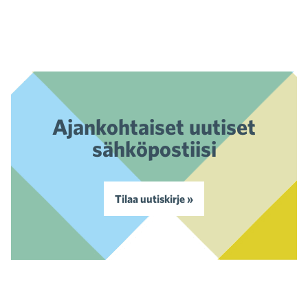
Ajankohtaiset uutiset
sähköpostiisi
Tilaa uutiskirje »