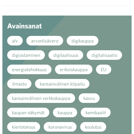
Ava
valik
Avainsanat
alv
arvonlisävero
digikauppa
digiostaminen
digitaalisuus
digitalisaatio
energiatehokkuus
erikoiskauppa
EU
ilmasto
kansainvälinen kilpailu
kansainvälinen verkkokauppa
kasvu
kaupan näkymät
kauppa
kemikaalit
kiertotalous
koronavirus
koulutus