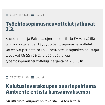
26.02.2018 12:18
Uutiset
Työehtosopimusneuvottelut jatkuvat
2.3.
Kaupan liiton ja Palvelualojen ammattiliitto PAMin välillä
tammikuusta lähtien käydyt työehtosopimusneuvottelut
katkesivat perjantaina 16.2. Neuvotteluosapuolten edustajat
tapasivat tänään 26.2. ja päättivät jatkaa
työehtosopimusneuvotteluja perjantaina 2.3.2018.
22.02.2018 11:04
Uutiset
Kulutustavarakaupan suurtapahtuma
Ambiente entistä kansainvälisempi
Muuttuvista kaupanteon tavoista – kuten B-to-B-