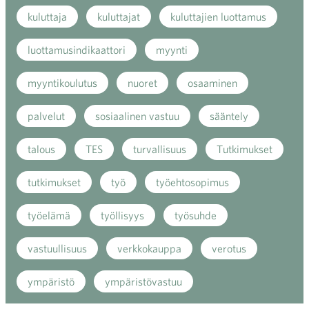
kuluttaja
kuluttajat
kuluttajien luottamus
luottamusindikaattori
myynti
myyntikoulutus
nuoret
osaaminen
palvelut
sosiaalinen vastuu
sääntely
talous
TES
turvallisuus
Tutkimukset
tutkimukset
työ
työehtosopimus
työelämä
työllisyys
työsuhde
vastuullisuus
verkkokauppa
verotus
ympäristö
ympäristövastuu