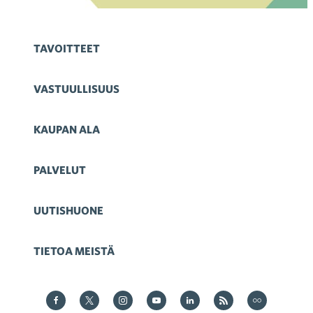
TAVOITTEET
VASTUULLISUUS
KAUPAN ALA
PALVELUT
UUTISHUONE
TIETOA MEISTÄ
Kauppa Facebookissa
Kauppa Twitterissä
Kauppa on Instagram
Kauppa YouTubesssa
Kauppa LinkedInissä
Kauppa on RSS
Kauppa
on Flickr