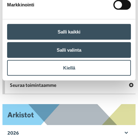
Markkinointi
A
Tarinoita kaupan alalta
val
Tari
ka
Ava
Ajankohtaista Kaupan liitossa
Salli kaikki
al
Ajan
K
l
Julkaisut
Salli valinta
Medialle
Kiellä
Ava
Seuraa toimintaamme
toi
Arkistot
2026