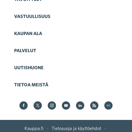
VASTUULLISUUS
KAUPAN ALA
PALVELUT
UUTISHUONE
TIETOA MEISTÄ
Kauppa Facebookissa
Kauppa Twitterissä
Kauppa on Instagram
Kauppa YouTubesssa
Kauppa LinkedInissä
Kauppa on RSS
Kauppa
on Flickr
Kauppa.fi
·
Tietosuoja ja käyttöehdot
·