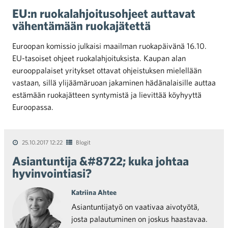
EU:n ruokalahjoitusohjeet auttavat
vähentämään ruokajätettä
Euroopan komissio julkaisi maailman ruokapäivänä 16.10.
EU-tasoiset ohjeet ruokalahjoituksista. Kaupan alan
eurooppalaiset yritykset ottavat ohjeistuksen mielellään
vastaan, sillä ylijäämäruoan jakaminen hädänalaisille auttaa
estämään ruokajätteen syntymistä ja lievittää köyhyyttä
Euroopassa.
25.10.2017 12:22
Blogit
Asiantuntija &#8722; kuka johtaa
hyvinvointiasi?
Katriina Ahtee
Asiantuntijatyö on vaativaa aivotyötä,
josta palautuminen on joskus haastavaa.