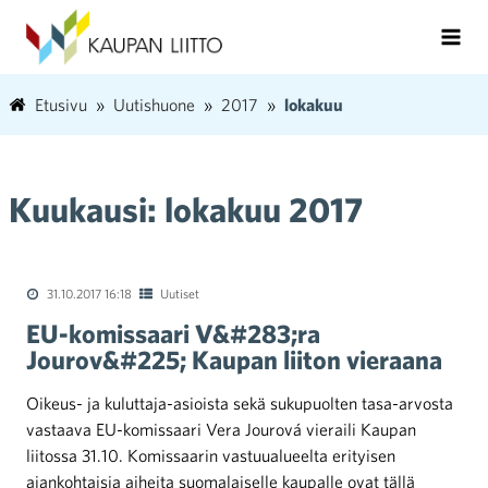
Etusivu
Uutishuone
2017
lokakuu
Kuukausi:
lokakuu 2017
31.10.2017 16:18
Uutiset
EU-komissaari V&#283;ra
Jourov&#225; Kaupan liiton vieraana
Oikeus- ja kuluttaja-asioista sekä sukupuolten tasa-arvosta
vastaava EU-komissaari Věra Jourová vieraili Kaupan
liitossa 31.10. Komissaarin vastuualueelta erityisen
ajankohtaisia aiheita suomalaiselle kaupalle ovat tällä