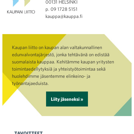
00131 HELSINKI
p. 09 1728 5151
kauppa@kauppa.fi
Kaupan liitto on kaupan alan valtakunnallinen
edunvalvontajärjestö, jonka tehtävänä on edistää
suomalaista kauppaa. Kehitämme kaupan yritysten
toimintaedellytyksiä ja yhteistyötoimintaa sekä
huolehdimme jäsentemme elinkeino- ja
työnantajaeduista.
Liity jäseneksi »
TAVOITTEET