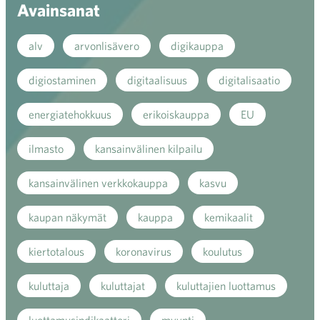
Avainsanat
alv
arvonlisävero
digikauppa
digiostaminen
digitaalisuus
digitalisaatio
energiatehokkuus
erikoiskauppa
EU
ilmasto
kansainvälinen kilpailu
kansainvälinen verkkokauppa
kasvu
kaupan näkymät
kauppa
kemikaalit
kiertotalous
koronavirus
koulutus
kuluttaja
kuluttajat
kuluttajien luottamus