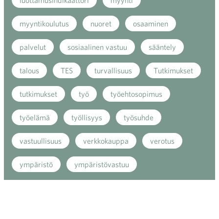
luottamusindikaattori
myynti
myyntikoulutus
nuoret
osaaminen
palvelut
sosiaalinen vastuu
sääntely
talous
TES
turvallisuus
Tutkimukset
tutkimukset
työ
työehtosopimus
työelämä
työllisyys
työsuhde
vastuullisuus
verkkokauppa
verotus
ympäristö
ympäristövastuu