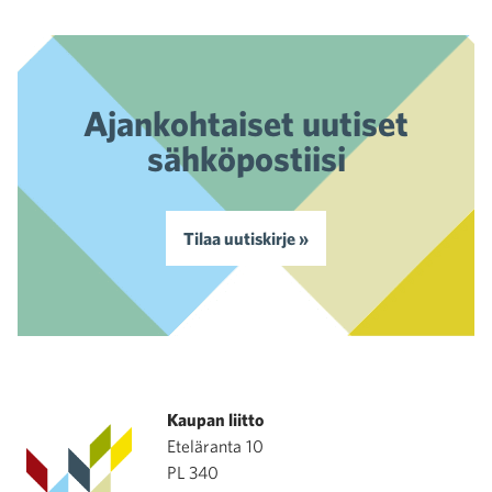
Ajankohtaiset uutiset
sähköpostiisi
Tilaa uutiskirje »
Kaupan liitto
Eteläranta 10
PL 340