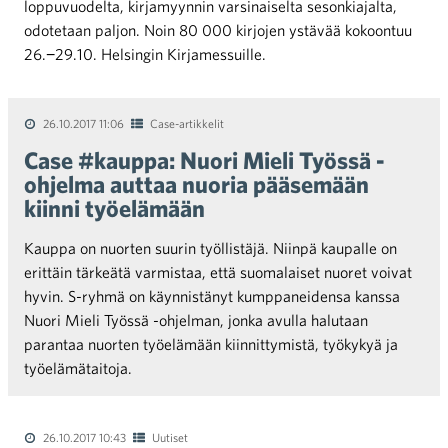
loppuvuodelta, kirjamyynnin varsinaiselta sesonkiajalta,
odotetaan paljon. Noin 80 000 kirjojen ystävää kokoontuu
26.−29.10. Helsingin Kirjamessuille.
26.10.2017 11:06
Case-artikkelit
Case #kauppa: Nuori Mieli Työssä -
ohjelma auttaa nuoria pääsemään
kiinni työelämään
Kauppa on nuorten suurin työllistäjä. Niinpä kaupalle on
erittäin tärkeätä varmistaa, että suomalaiset nuoret voivat
hyvin. S-ryhmä on käynnistänyt kumppaneidensa kanssa
Nuori Mieli Työssä -ohjelman, jonka avulla halutaan
parantaa nuorten työelämään kiinnittymistä, työkykyä ja
työelämätaitoja.
26.10.2017 10:43
Uutiset