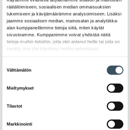
Uutiset
räätälöimiseen, sosiaalisen median ominaisuuksien
tukemiseen ja kävijämäärämme analysoimiseen. Lisäksi
jaamme sosiaalisen median, mainosalan ja analytiikka-
Tiedotteet
alan kumppaneillemme tietoja siitä, miten käytät
sivustoamme. Kumppanimme voivat yhdistää näitä
Blogit
tietoja muihin tietoihin, joita olet antanut heille tai joita on
kerätty, kun olet käyttänyt heidän palvelujaan.
Lausunnot
Suostumuksen
Välttämätön
valinta
Neuvottelumaailma
Av
Mieltymykset
Häiriötilanteisiin varautuminen
Häir
va
Kannattavakauppa.fi
Tilastot
A
Tarinoita kaupan alalta
Markkinointi
val