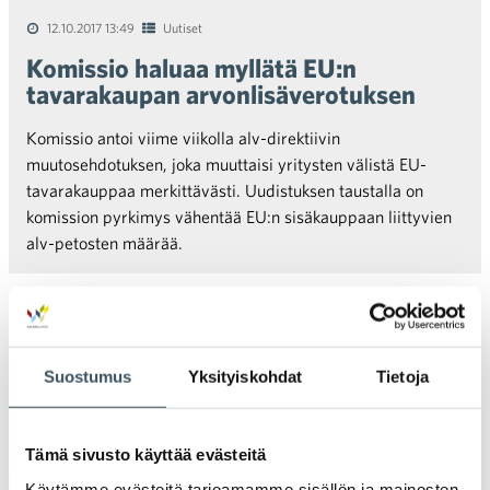
12.10.2017 13:49
Uutiset
Komissio haluaa myllätä EU:n
tavarakaupan arvonlisäverotuksen
Komissio antoi viime viikolla alv-direktiivin
muutosehdotuksen, joka muuttaisi yritysten välistä EU-
tavarakauppaa merkittävästi. Uudistuksen taustalla on
komission pyrkimys vähentää EU:n sisäkauppaan liittyvien
alv-petosten määrää.
Vanhemmat artikkelit
Suostumus
Yksityiskohdat
Tietoja
Artikkelien selaus
Tämä sivusto käyttää evästeitä
Käytämme evästeitä tarjoamamme sisällön ja mainosten