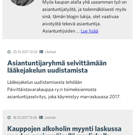
Myös kaupan alalla yhä useamman työ on
asiantuntijatyötä, ja todennäköisesti myös
sinä, tämän blogin lukija, olet vaativaa
aivotyötä tekevä asiantuntija.
Asiantuntijoiden …
Lue lisää
23.10.2017 12:02
Uutiset
Asiantuntijaryhmä selvittämään
lääkejakelun uudistamista
Lääkejakelun uudistamisesta tehdään
Päivittäistavarakauppa ry:n toimeksiannosta
asiantuntijaselvitys, joka käynnistyy marraskuussa 2017.
18.10.2017 12:26
Uutiset
Kauppojen alkoholin myynti laskussa