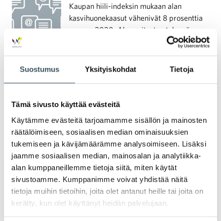
Kaupan hiili-indeksin mukaan alan
kasvihuonekaasut vähenivät 8 prosenttia
vuonna 2020. Alan yritysten tekemä
kunnianhimoinen päästövähennystyö
näkyy hyvässä kehityksessä, mutta hiili-
indeksin perusteella päästöjen nykyinen
Suostumus
Yksityiskohdat
Tietoja
laskuvauhti ei riitä hiilineutraaliuden
saavuttamiseen vuonna 2035.
Sähkönkäytön lisääminen ja sitä
Tämä sivusto käyttää evästeitä
vauhdittava palvelualojen alhaisempi
Käytämme evästeitä tarjoamamme sisällön ja mainosten
sähköverokanta ovat hiilineutraalin kaupan
räätälöimiseen, sosiaalisen median ominaisuuksien
alan edellytykset.
tukemiseen ja kävijämäärämme analysoimiseen. Lisäksi
jaamme sosiaalisen median, mainosalan ja analytiikka-
alan kumppaneillemme tietoja siitä, miten käytät
20.10.2021 09:05
Uutiset
verovapaus
,
taxfree
,
verotus
sivustoamme. Kumppanimme voivat yhdistää näitä
Lentokenttien tax-free-myymälöille
tietoja muihin tietoihin, joita olet antanut heille tai joita on
avataan mahdollisuus myydä myös
kerätty, kun olet käyttänyt heidän palvelujaan.
kotimaan matkailijoille