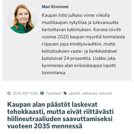
Mari Kiviniemi
Kaupan liitto julkaisi viime viikolla
muotikaupan nykytilaa ja tulevaisuutta
kartoittavan tutkimuksen. Korona siivitti
vuonna 2020 kaupan myyntiä toimialasta
riippuen jopa ennätysvauhtiin, mutta
kotitalouksien vaate- ja kenkäostokset
kutistuivat 24 prosenttia. Lisäksi joka
kymmenes alan erikoiskauppa lopetti
toimintansa.
20.10.2021 10:00
Tiedotteet
päästöt
,
sähkövero
,
tiekartat
Kaupan alan päästöt laskevat
tehokkaasti, mutta eivät riittävästi
hiilineutraaliuden saavuttamiseksi
vuoteen 2035 mennessä