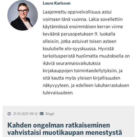
Laura Karlsson
Laajennettu oppivelvollisuus astui
voimaan tänä vuonna. Lakia sovellettiin
käytännössä ensimmäisen kerran viime
keväänä perusopetuksen 9. luokalla
olleisiin, jotka astuivat toisen asteen
koulutielle elo-syyskuussa. Hyvistä
tarkoitusperistä huolimatta muutoksella on
ikäviä seurannaisvaikutuksia
kirjakauppojen toimintaedellytyksiin, ja
sitä kautta myös yleisen kirjallisuuden
näkyvyyteen, ja edelleen lukuharrastuksen
tulevaisuuteen.
21.10.2021 09:12
Blogit
Kahden ongelman ratkaiseminen
vahvistaisi muotikaupan menestystä