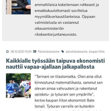
ammattilaisia kokeilemaan rohkeasti ja
ennakkokuulottomasti sovittelua
myymälävarkaustilanteissa. Oppaan
valmistelusta on vastannut
oikeusministeriön
rikoksentorjuntaneuvosto.
28.10.2021 10:04
Palveluksessanne
palveluksessanne
,
kaupan liitto
Kaikkialle työssään taipuva ekonomisti
nauttii vapaa-ajallaan jalkapallosta
”Tarinani on tilastomatka. Olen aina ollut
kiinnostunut matematiikasta, sanonut sen
olevan ainoa vahvuuteni ja rakentanut
opiskelu- ja työurani sen ympärille”,
kertoo kaupan liiton ekonomisti Bate
Ismail. Työuran varrelle on kuitenkin