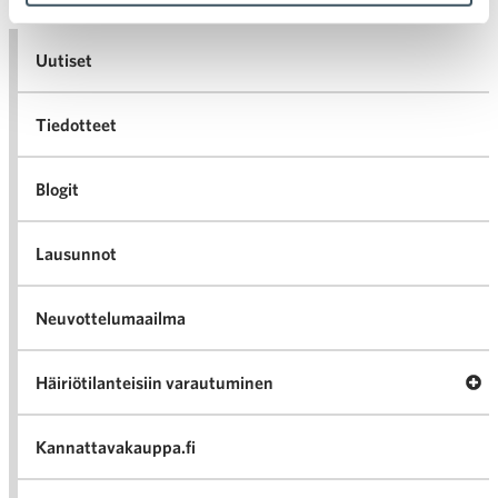
Uutiset
Tiedotteet
Blogit
Lausunnot
Neuvottelumaailma
Av
Häiriötilanteisiin varautuminen
Häir
va
Kannattavakauppa.fi