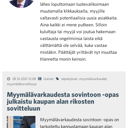
lähes loputtomaan tuotevalikoimaan
muutamalla klikkauksella, myyjille
valtavasti potentiaalisia uusia asiakkaita.
Aina kaikki ei mene putkeen. Silloin
kuluttaja tai myyjä voi joutua hakemaan
vastausta ongelmiinsa laista eikä
välttämättä ole selvää, kuka vastaa
mistäkin. Päättäjät yrittävät nyt muuttaa
tilannetta monin keinoin.
28.10.2021 12:08
Uutiset
näpistykset
,
myymälävarkaudet
,
myymäläturvallisuus
Myymälävarkaudesta sovintoon -opas
julkaistu kaupan alan rikosten
sovitteluun
Myymälävarkaudesta sovintoon -opas on
tarkoitettu kannustamaan kaupan alan