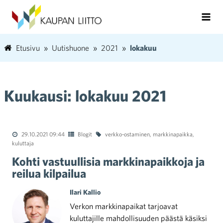
Etusivu
Uutishuone
2021
lokakuu
Kuukausi:
lokakuu 2021
29.10.2021 09:44
Blogit
verkko-ostaminen
,
markkinapaikka
,
kuluttaja
Kohti vastuullisia markkinapaikkoja ja
reilua kilpailua
Ilari Kallio
Verkon markkinapaikat tarjoavat
kuluttajille mahdollisuuden päästä käsiksi