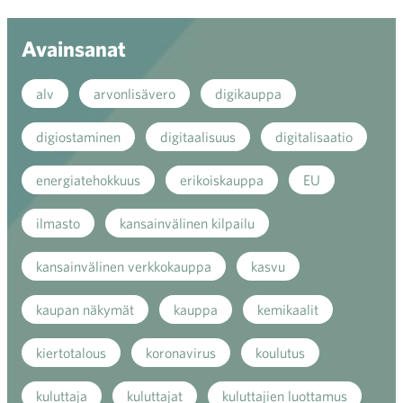
Avainsanat
alv
arvonlisävero
digikauppa
digiostaminen
digitaalisuus
digitalisaatio
energiatehokkuus
erikoiskauppa
EU
ilmasto
kansainvälinen kilpailu
kansainvälinen verkkokauppa
kasvu
kaupan näkymät
kauppa
kemikaalit
kiertotalous
koronavirus
koulutus
kuluttaja
kuluttajat
kuluttajien luottamus