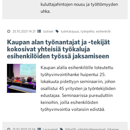
kuluttajahintojen nousu ja työttömyyden
uhka.
25.10.2021 14:21
Uutiset
työntatajuus
,
työnjohto
,
esihenkilö
Kaupan alan työnantajat ja -tekijät
kokosivat yhteisiä työkaluja
esihenkilöiden työssä jaksamiseen
Kaupan alalla esihenkilöille toteutettu
työhyvinvointihanke huipentui 25.
lokakuuta pidettyyn seminaariin, johon
osallistui 45 yritysten ja työntekijöiden
edustajaa. Seminaarissa pureuduttiin
keinoihin, joilla esihenkilöiden
työhyvinvointia voitaisiin edistää.
21.10.2021 13:24
Lausunnot
fitfor55
,
päästövähennykset
,
liikenne