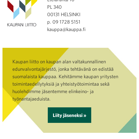
PL 340
00131 HELSINKI
p. 09 1728 5151
kauppa@kauppa.fi
Kaupan liitto on kaupan alan valtakunnallinen
edunvalvontajärjestö, jonka tehtävänä on edistää
suomalaista kauppaa. Kehitämme kaupan yritysten
toimintaedellytyksiä ja yhteistyötoimintaa sekä
huolehdimme jäsentemme elinkeino- ja
työnantajaeduista.
Liity jäseneksi »