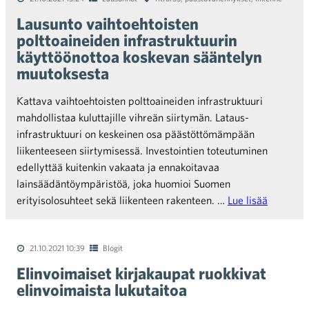
Lausunto vaihtoehtoisten
polttoaineiden infrastruktuurin
käyttöönottoa koskevan sääntelyn
muutoksesta
Kattava vaihtoehtoisten polttoaineiden infrastruktuuri
mahdollistaa kuluttajille vihreän siirtymän. Lataus-
infrastruktuuri on keskeinen osa päästöttömämpään
liikenteeseen siirtymisessä. Investointien toteutuminen
edellyttää kuitenkin vakaata ja ennakoitavaa
lainsäädäntöympäristöä, joka huomioi Suomen
erityisolosuhteet sekä liikenteen rakenteen. …
Lue lisää
21.10.2021 10:39
Blogit
Elinvoimaiset kirjakaupat ruokkivat
elinvoimaista lukutaitoa