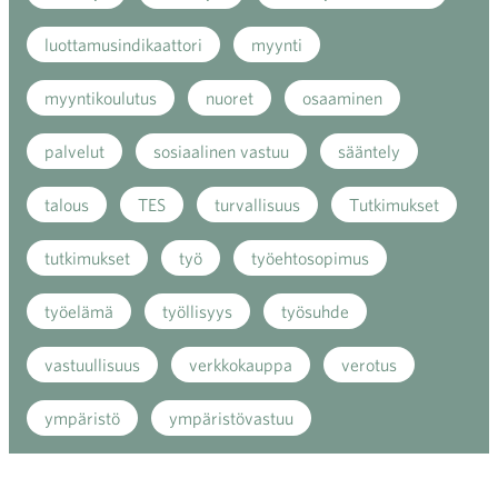
luottamusindikaattori
myynti
myyntikoulutus
nuoret
osaaminen
palvelut
sosiaalinen vastuu
sääntely
talous
TES
turvallisuus
Tutkimukset
tutkimukset
työ
työehtosopimus
työelämä
työllisyys
työsuhde
vastuullisuus
verkkokauppa
verotus
ympäristö
ympäristövastuu