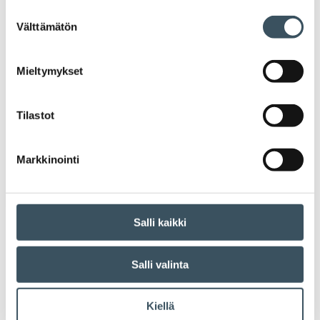
Suostumuksen
Monet lentokenttien tax-free-myymälöistä
Välttämätön
valinta
ovat myyneet tuotteitaan pelkästään
ulkomaanmatkailijoille tiukkojen
verosäännösten vuoksi.
Mieltymykset
Valtiovarainministeriö on nyt laittanut
vireille lakihankkeen, jolla myynti
Tilastot
kotimaanmatkailijoille tehtäisiin
yksinkertaisemmaksi. Hankkeen tarkka
aikataulu ei vielä ole selvillä. Kaupan liitto
Markkinointi
kannattaa muutosta ja on ajanut sitä
yhdessä EK:n kanssa.
Salli kaikki
Vanhemmat artikkelit
Salli valinta
Artikkelien selaus
Kiellä