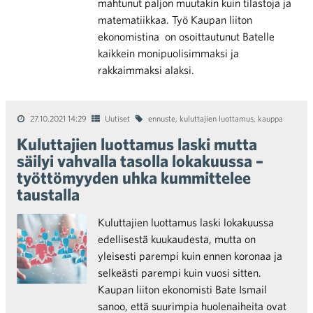
mahtunut paljon muutakin kuin tilastoja ja
matematiikkaa. Työ Kaupan liiton
ekonomistina on osoittautunut Batelle
kaikkein monipuolisimmaksi ja
rakkaimmaksi alaksi.
27.10.2021 14:29
Uutiset
ennuste
,
kuluttajien luottamus
,
kauppa
Kuluttajien luottamus laski mutta
säilyi vahvalla tasolla lokakuussa –
työttömyyden uhka kummittelee
taustalla
Kuluttajien luottamus laski lokakuussa
edellisestä kuukaudesta, mutta on
yleisesti parempi kuin ennen koronaa ja
selkeästi parempi kuin vuosi sitten.
Kaupan liiton ekonomisti Bate Ismail
sanoo, että suurimpia huolenaiheita ovat