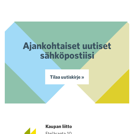
Ajankohtaiset uutiset
sähköpostiisi
Tilaa uutiskirje »
Kaupan liitto
Eteläranta 10