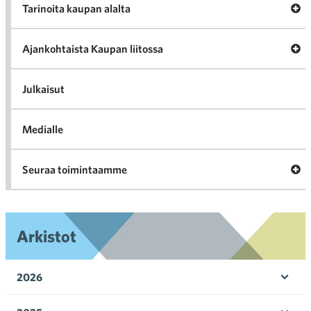
A
Tarinoita kaupan alalta
val
Tari
ka
Ava
Ajankohtaista Kaupan liitossa
al
Ajan
K
l
Julkaisut
Medialle
Ava
Seuraa toimintaamme
toi
Arkistot
2026
Ava
valik