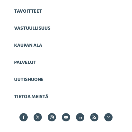
TAVOITTEET
VASTUULLISUUS
KAUPAN ALA
PALVELUT
UUTISHUONE
TIETOA MEISTÄ
Kauppa Facebookissa
Kauppa Twitterissä
Kauppa on Instagram
Kauppa YouTubesssa
Kauppa LinkedInissä
Kauppa on RSS
Kauppa
on Flickr