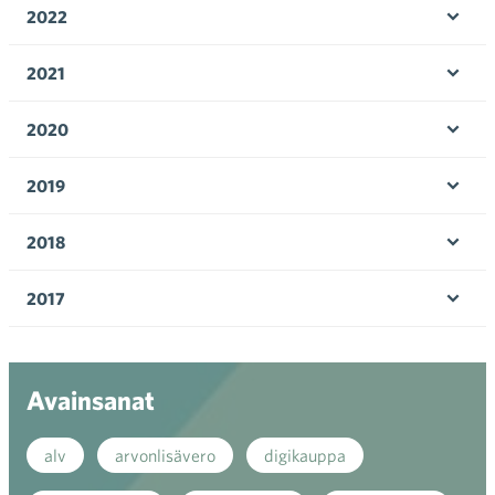
2022
Avaa 
2021
Avaa 
2020
Avaa 
2019
Avaa 
2018
Avaa 
2017
Avaa 
Avainsanat
alv
arvonlisävero
digikauppa