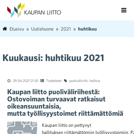
Etusivu
Uutishuone
2021
huhtikuu
Kuukausi:
huhtikuu 2021
29.04.2021 21:30
Tiedotteet
puoliväliriihi
,
hallitus
Kaupan liitto puoliväliriihestä:
Ostovoiman turvaavat ratkaisut
oikeansuuntaisia,
mutta työllisyystoimet riittämättömiä
Kaupan liitto on pettynyt
hallituksen riittämättömiin työllisyystoimiin. P