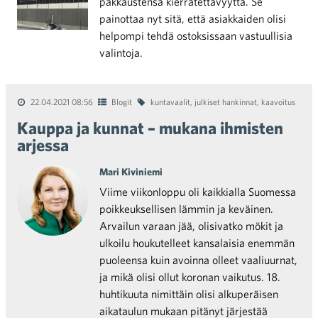
pakkaustensa kierrätettävyyttä. Se
painottaa nyt sitä, että asiakkaiden olisi
helpompi tehdä ostoksissaan vastuullisia
valintoja.
22.04.2021 08:56
Blogit
kuntavaalit
,
julkiset hankinnat
,
kaavoitus
Kauppa ja kunnat – mukana ihmisten
arjessa
Mari Kiviniemi
Viime viikonloppu oli kaikkialla Suomessa
poikkeuksellisen lämmin ja keväinen.
Arvailun varaan jää, olisivatko mökit ja
ulkoilu houkutelleet kansalaisia enemmän
puoleensa kuin avoinna olleet vaaliuurnat,
ja mikä olisi ollut koronan vaikutus. 18.
huhtikuuta nimittäin olisi alkuperäisen
aikataulun mukaan pitänyt järjestää