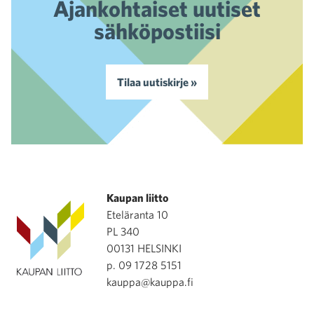
Ajankohtaiset uutiset
sähköpostiisi
Tilaa uutiskirje »
Kaupan liitto
Eteläranta 10
PL 340
00131 HELSINKI
p. 09 1728 5151
kauppa@kauppa.fi