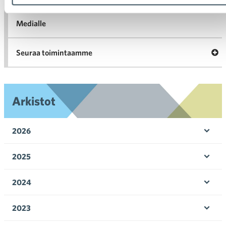
Medialle
Ava
Seuraa toimintaamme
toi
Arkistot
2026
Avaa 
2025
Avaa 
2024
Avaa 
2023
Avaa 