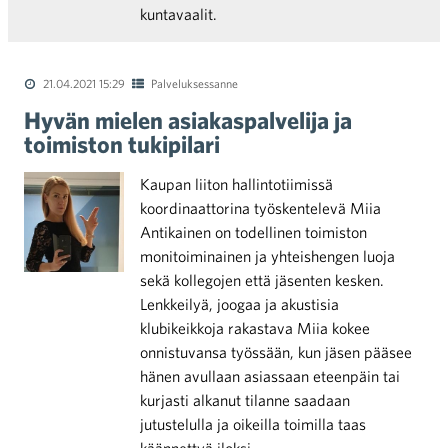
kuntavaalit.
21.04.2021 15:29
Palveluksessanne
Hyvän mielen asiakaspalvelija ja
toimiston tukipilari
Kaupan liiton hallintotiimissä
koordinaattorina työskentelevä Miia
Antikainen on todellinen toimiston
monitoiminainen ja yhteishengen luoja
sekä kollegojen että jäsenten kesken.
Lenkkeilyä, joogaa ja akustisia
klubikeikkoja rakastava Miia kokee
onnistuvansa työssään, kun jäsen pääsee
hänen avullaan asiassaan eteenpäin tai
kurjasti alkanut tilanne saadaan
jutustelulla ja oikeilla toimilla taas