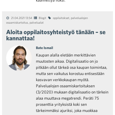
käännettyä iloksi.
21.04.2021 13:54
Blogit
oppilaitokset
,
palvelualojen
osaamiskartoitus
,
palvelualat
Aloita oppilaitosyhteistyö tänään – se
kannattaa!
Bate Ismail
Kaupan alalla eletään merkittävien
muutosten aikaa. Digitalisaatio on jo
pitkään ollut tärkeä osa kaupan toimintaa,
mutta sen vaikutus korostuu entisestään
kasvavan verkkokaupan myötä.
Palvelualojen osaamiskartoituksen
(3/2020) mukaan digitalisaatio on tärkein
alaa muuttava megatrendi. Peräti 75
prosenttia yrityksistä koki sen
tärkeimmäksi ajuriksi, joka muokkaa