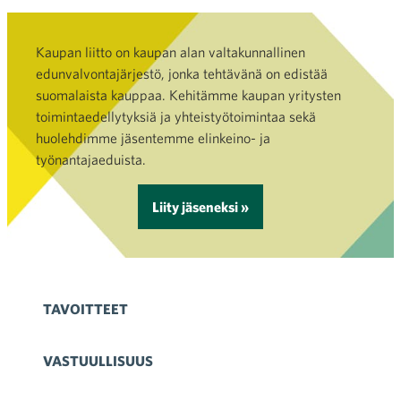
Kaupan liitto on kaupan alan valtakunnallinen
edunvalvontajärjestö, jonka tehtävänä on edistää
suomalaista kauppaa. Kehitämme kaupan yritysten
toimintaedellytyksiä ja yhteistyötoimintaa sekä
huolehdimme jäsentemme elinkeino- ja
työnantajaeduista.
Liity jäseneksi »
TAVOITTEET
VASTUULLISUUS