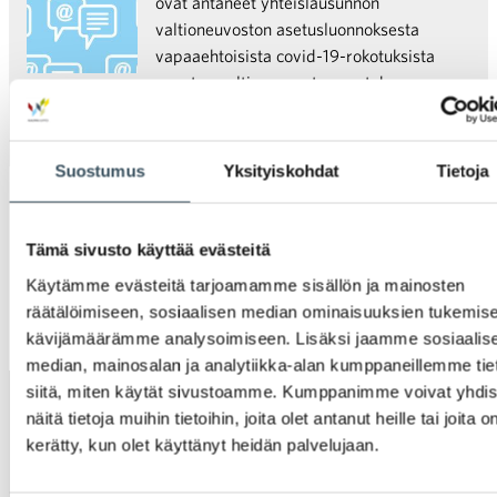
ovat antaneet yhteislausunnon
valtioneuvoston asetusluonnoksesta
vapaaehtoisista covid-19-rokotuksista
annetun valtioneuvoston asetuksen
muuttamisesta ja väliaikaisesta
muuttamisesta. Lausunto:
Suostumus
Yksityiskohdat
Tietoja
Tämä sivusto käyttää evästeitä
Vanhemmat artikkelit
Artikkelien selaus
Käytämme evästeitä tarjoamamme sisällön ja mainosten
räätälöimiseen, sosiaalisen median ominaisuuksien tukemise
kävijämäärämme analysoimiseen. Lisäksi jaamme sosiaalis
median, mainosalan ja analytiikka-alan kumppaneillemme tie
siitä, miten käytät sivustoamme. Kumppanimme voivat yhdis
Uutiset
näitä tietoja muihin tietoihin, joita olet antanut heille tai joita o
kerätty, kun olet käyttänyt heidän palvelujaan.
Tiedotteet