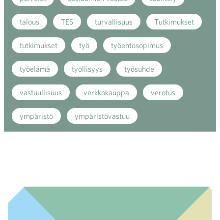
talous
TES
turvallisuus
Tutkimukset
tutkimukset
työ
työehtosopimus
työelämä
työllisyys
työsuhde
vastuullisuus
verkkokauppa
verotus
ympäristö
ympäristövastuu