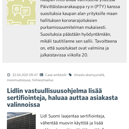
Päivittäistavarakauppa ry:n (PTY) kanssa
suosituksia kaupan alan yrityksille maan
hallituksen koronarajoituksien
purkamissuunnitelman mukaisesti.
Suosituksia päästään hyödyntämään,
mikäli tautitilanne sen sallii. Tavoitteena
on, että suositukset ovat valmiina ja
julkaistavissa viikolla 20.
22.04.2021 09:47
Case-artikkelit
ilmasto ekomyymälä
,
monimuotoisuus
,
hiilineutraalius
Lidlin vastuullisuusohjelma lisää
sertifiointeja, haluaa auttaa asiakasta
valinnoissa
Lidl Suomi laajentaa sertifiointeja,
vähentää muovin käyttöä ja lisää