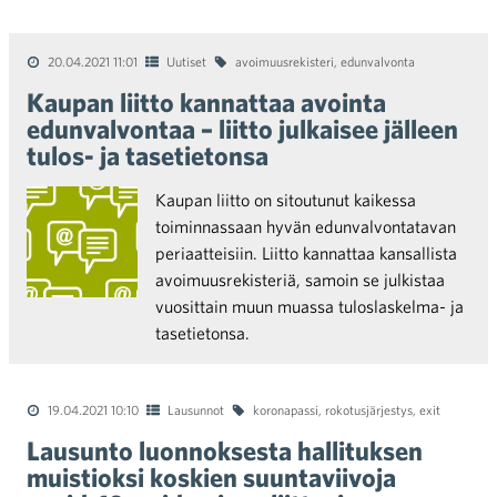
20.04.2021 11:01
Uutiset
avoimuusrekisteri
,
edunvalvonta
Kaupan liitto kannattaa avointa
edunvalvontaa – liitto julkaisee jälleen
tulos- ja tasetietonsa
Kaupan liitto on sitoutunut kaikessa
toiminnassaan hyvän edunvalvontatavan
periaatteisiin. Liitto kannattaa kansallista
avoimuusrekisteriä, samoin se julkistaa
vuosittain muun muassa tuloslaskelma- ja
tasetietonsa.
19.04.2021 10:10
Lausunnot
koronapassi
,
rokotusjärjestys
,
exit
Lausunto luonnoksesta hallituksen
muistioksi koskien suuntaviivoja