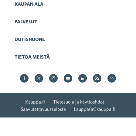
KAUPAN ALA
PALVELUT
UUTISHUONE
TIETOA MEISTÄ
Kauppa Facebookissa
Kauppa Twitterissä
Kauppa on Instagram
Kauppa YouTubesssa
Kauppa LinkedInissä
Kauppa on RSS
Kauppa on
Kauppa.fi
·
Tietosuoja ja käyttöehdot
·
Saavutettavuusseloste
·
kauppa(at)kauppa.fi