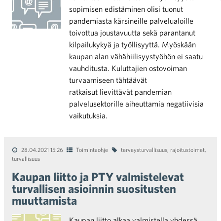
sopimisen edistäminen olisi tuonut
pandemiasta kärsineille palvelualoille
toivottua joustavuutta sekä parantanut
kilpailukykyä ja työllisyyttä. Myöskään
kaupan alan vähähiilisyystyöhön ei saatu
vauhditusta. Kuluttajien ostovoiman
turvaamiseen tähtäävät
ratkaisut lievittävät pandemian
palvelusektorille aiheuttamia negatiivisia
vaikutuksia.
28.04.2021 15:26
Toimintaohje
terveysturvallisuus
,
rajoitustoimet
,
turvallisuus
Kaupan liitto ja PTY valmistelevat
turvallisen asioinnin suositusten
muuttamista
Kaupan liitto alkaa valmistella yhdessä