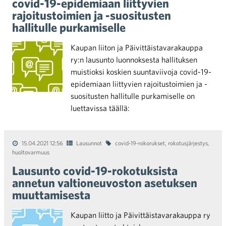
covid-19-epidemiaan liittyvien
rajoitustoimien ja -suositusten
hallitulle purkamiselle
Kaupan liiton ja Päivittäistavarakauppa
ry:n lausunto luonnoksesta hallituksen
muistioksi koskien suuntaviivoja covid-19-
epidemiaan liittyvien rajoitustoimien ja -
suositusten hallitulle purkamiselle on
luettavissa täällä:
15.04.2021 12:56
Lausunnot
covid-19-rokorukset
,
rokotusjärjestys
,
huoltovarmuus
Lausunto covid-19-rokotuksista
annetun valtioneuvoston asetuksen
muuttamisesta
Kaupan liitto ja Päivittäistavarakauppa ry