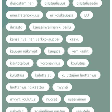
digiostaminen
digitaalisuus
digitalisaatio
energiatehokkuus
erikoiskauppa
EU
ilmasto
kansainvälinen kilpailu
kansainvälinen verkkokauppa
kasvu
kaupan näkymät
kauppa
kemikaalit
kiertotalous
koronavirus
koulutus
kuluttaja
kuluttajat
kuluttajien luottamus
luottamusindikaattori
myynti
myyntikoulutus
nuoret
osaaminen
palvelut
sosiaalinen vastuu
sääntely