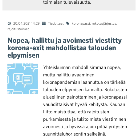
toimialan tulevaisuutta.
20.04.2021 14:29
Tiedotteet
koronapassi
,
rokotusjärjestys
,
rajoitustoimet
Nopea, hallittu ja avoimesti viestitty
korona-exit mahdollistaa talouden
elpymisen
Yhteiskunnan mahdollisimman nopea,
mutta hallittu avaaminen
koronapandemian laannuttua on tärkeää
talouden elpymisen kannalta. Rokotusten
alueellinen painottaminen ja koronapassi
vauhdittaisivat hyvää kehitystä. Kaupan
liitto muistuttaa, että rajoitusten
purkamisesta ja tukitoimista viestiminen
avoimesti ja hyvissä ajoin pitää yritysten
suunnitteluhorisontin selkeänä.