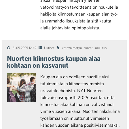
alkua. Kaupan liittojen yhteisen
vetovoimatyön tavoitteena on houkutella
hakijoita kiinnostumaan kaupan alan työ-
ja uramahdollisuuksista ja sitä kautta
alalle johtavista opintopoluista.
21.05.2025 12:49
Uutiset
vetovoimatyö
,
nuoret
,
koulutus
Nuorten kiinnostus kaupan alaa
kohtaan on kasvanut
Kaupan ala on edelleen nuorille yksi
tutuimmista ja kiinnostavimmista
uravaihtoehdoista. NYT Nuorten
tulevaisuusraportti 2025 osoittaa, että
kiinnostus alaa kohtaan on vahvistunut
viime vuosien aikana. Nuorten näkökulma
työelämään on muuttunut viimeisen
kahden vuoden aikana positiivisemmaksi.