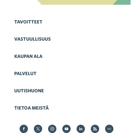
TAVOITTEET
VASTUULLISUUS
KAUPAN ALA
PALVELUT
UUTISHUONE
TIETOA MEISTÄ
Kauppa Facebookissa
Kauppa Twitterissä
Kauppa on Instagram
Kauppa YouTubesssa
Kauppa LinkedInissä
Kauppa on RSS
Kauppa
on Flickr