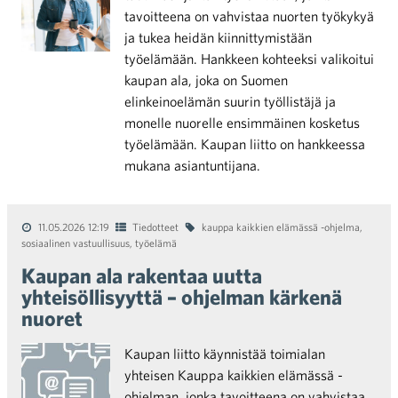
tavoitteena on vahvistaa nuorten työkykyä
ja tukea heidän kiinnittymistään
työelämään. Hankkeen kohteeksi valikoitui
kaupan ala, joka on Suomen
elinkeinoelämän suurin työllistäjä ja
monelle nuorelle ensimmäinen kosketus
työelämään. Kaupan liitto on hankkeessa
mukana asiantuntijana.
11.05.2026 12:19
Tiedotteet
kauppa kaikkien elämässä -ohjelma
,
sosiaalinen vastuullisuus
,
työelämä
Kaupan ala rakentaa uutta
yhteisöllisyyttä – ohjelman kärkenä
nuoret
Kaupan liitto käynnistää toimialan
yhteisen Kauppa kaikkien elämässä -
ohjelman, jonka tavoitteena on vahvistaa