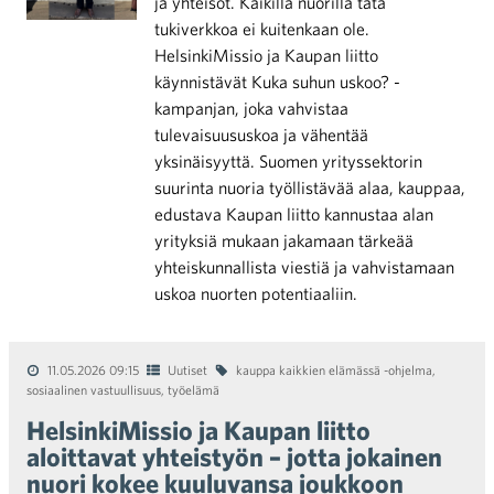
ja yhteisöt. Kaikilla nuorilla tätä
tukiverkkoa ei kuitenkaan ole.
HelsinkiMissio ja Kaupan liitto
käynnistävät Kuka suhun uskoo? -
kampanjan, joka vahvistaa
tulevaisuususkoa ja vähentää
yksinäisyyttä. Suomen yrityssektorin
suurinta nuoria työllistävää alaa, kauppaa,
edustava Kaupan liitto kannustaa alan
yrityksiä mukaan jakamaan tärkeää
yhteiskunnallista viestiä ja vahvistamaan
uskoa nuorten potentiaaliin.
11.05.2026 09:15
Uutiset
kauppa kaikkien elämässä -ohjelma
,
sosiaalinen vastuullisuus
,
työelämä
HelsinkiMissio ja Kaupan liitto
aloittavat yhteistyön – jotta jokainen
nuori kokee kuuluvansa joukkoon