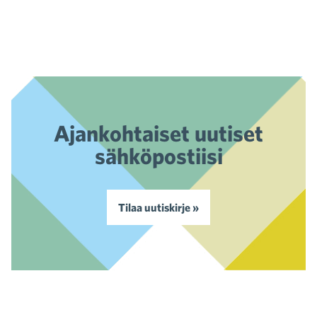
Ajankohtaiset uutiset
sähköpostiisi
Tilaa uutiskirje »