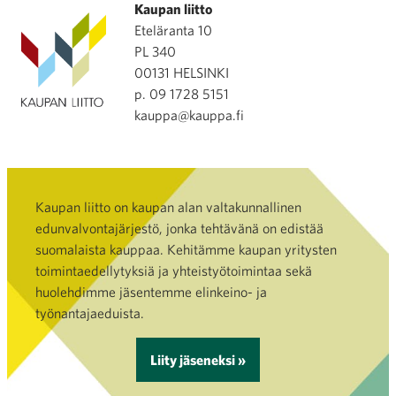
Kaupan liitto
Eteläranta 10
PL 340
00131 HELSINKI
p. 09 1728 5151
kauppa@kauppa.fi
Kaupan liitto on kaupan alan valtakunnallinen
edunvalvontajärjestö, jonka tehtävänä on edistää
suomalaista kauppaa. Kehitämme kaupan yritysten
toimintaedellytyksiä ja yhteistyötoimintaa sekä
huolehdimme jäsentemme elinkeino- ja
työnantajaeduista.
Liity jäseneksi »