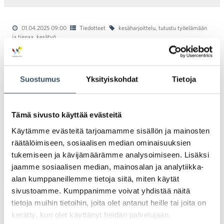
01.04.2025 09:00
Tiedotteet
kesäharjoittelu
,
tutustu työelämään
ja tienaa
,
kesätyö
Kaupan ala tutustuttaa työelämään
tuhansia kesäharjoittelijoita
Suostumus
Yksityiskohdat
Tietoja
Kaupan ala työllistää jälleen tulevana
kesänä valtavan määrän nuoria
kesätyöntekijöitä. Tutustu työelämään ja
Tämä sivusto käyttää evästeitä
tienaa -kesäharjoittelulla myös tuhannet
Käytämme evästeitä tarjoamamme sisällön ja mainosten
koululaiset pääsevät kerryttämään
räätälöimiseen, sosiaalisen median ominaisuuksien
kokemusta työelämästä ja kaupan
tukemiseen ja kävijämäärämme analysoimiseen. Lisäksi
toiminnasta.
jaamme sosiaalisen median, mainosalan ja analytiikka-
alan kumppaneillemme tietoja siitä, miten käytät
sivustoamme. Kumppanimme voivat yhdistää näitä
10.02.2025 09:00
Uutiset
mahdollisuuksien kauppa
,
vetovoimatyö
,
tietoja muihin tietoihin, joita olet antanut heille tai joita on
nuoret
kerätty, kun olet käyttänyt heidän palvelujaan.
Mahdollisuuksien kauppa -kampanja