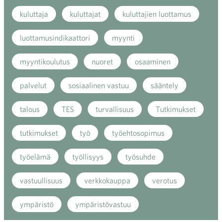
kuluttaja
kuluttajat
kuluttajien luottamus
luottamusindikaattori
myynti
myyntikoulutus
nuoret
osaaminen
palvelut
sosiaalinen vastuu
sääntely
talous
TES
turvallisuus
Tutkimukset
tutkimukset
työ
työehtosopimus
työelämä
työllisyys
työsuhde
vastuullisuus
verkkokauppa
verotus
ympäristö
ympäristövastuu