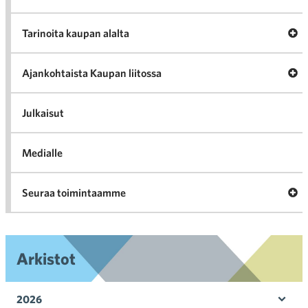
A
Tarinoita kaupan alalta
val
Tari
ka
Ava
Ajankohtaista Kaupan liitossa
al
Ajan
K
l
Julkaisut
Medialle
Ava
Seuraa toimintaamme
toi
Arkistot
2026