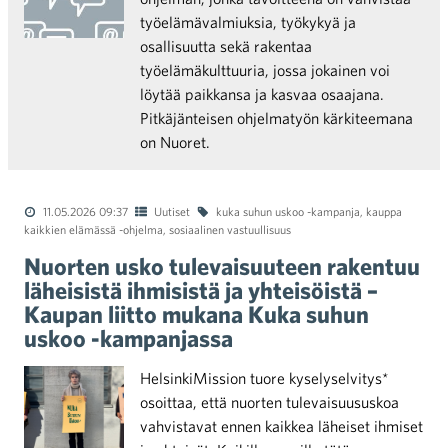
työelämävalmiuksia, työkykyä ja
osallisuutta sekä rakentaa
työelämäkulttuuria, jossa jokainen voi
löytää paikkansa ja kasvaa osaajana.
Pitkäjänteisen ohjelmatyön kärkiteemana
on Nuoret.
11.05.2026 09:37
Uutiset
kuka suhun uskoo -kampanja
,
kauppa
kaikkien elämässä -ohjelma
,
sosiaalinen vastuullisuus
Nuorten usko tulevaisuuteen rakentuu
läheisistä ihmisistä ja yhteisöistä –
Kaupan liitto mukana Kuka suhun
uskoo -kampanjassa
HelsinkiMission tuore kyselyselvitys*
osoittaa, että nuorten tulevaisuususkoa
vahvistavat ennen kaikkea läheiset ihmiset