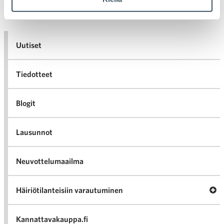
Uutiset
Tiedotteet
Blogit
Lausunnot
Neuvottelumaailma
Av
Häiriötilanteisiin varautuminen
Häir
va
Kannattavakauppa.fi