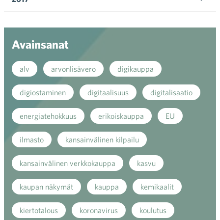
Ava
valik
Avainsanat
alv
arvonlisävero
digikauppa
digiostaminen
digitaalisuus
digitalisaatio
energiatehokkuus
erikoiskauppa
EU
ilmasto
kansainvälinen kilpailu
kansainvälinen verkkokauppa
kasvu
kaupan näkymät
kauppa
kemikaalit
kiertotalous
koronavirus
koulutus