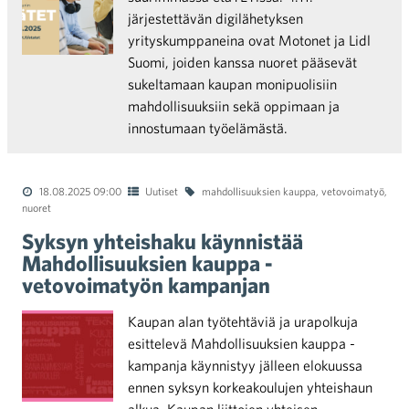
järjestettävän digilähetyksen
yrityskumppaneina ovat Motonet ja Lidl
Suomi, joiden kanssa nuoret pääsevät
sukeltamaan kaupan monipuolisiin
mahdollisuuksiin sekä oppimaan ja
innostumaan työelämästä.
18.08.2025 09:00
Uutiset
mahdollisuuksien kauppa
,
vetovoimatyö
,
nuoret
Syksyn yhteishaku käynnistää
Mahdollisuuksien kauppa -
vetovoimatyön kampanjan
Kaupan alan työtehtäviä ja urapolkuja
esittelevä Mahdollisuuksien kauppa -
kampanja käynnistyy jälleen elokuussa
ennen syksyn korkeakoulujen yhteishaun