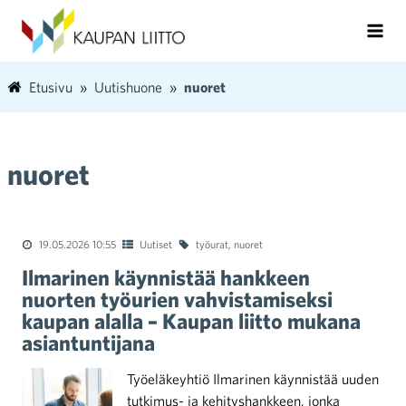
Etusivu
Uutishuone
nuoret
nuoret
19.05.2026 10:55
Uutiset
työurat
,
nuoret
Ilmarinen käynnistää hankkeen
nuorten työurien vahvistamiseksi
kaupan alalla – Kaupan liitto mukana
asiantuntijana
Työeläkeyhtiö Ilmarinen käynnistää uuden
tutkimus- ja kehityshankkeen, jonka