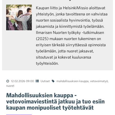
Kaupan liitto ja HelsinkiMissio aloittavat
yhteistyön, jonka tavoitteena on vahvistaa
nuorten sosiaalista hyvinvointia, työssä
jaksamista ja kiinnittymistä työelämään.
Ilmarisen Nuorten työkyky -tutkimuksen
(2025) mukaan nuorten tukeminen on
erityisen tärkeää siirryttäessä opinnoista
työelämään, jotta nuoret jaksavat,
sitoutuvat ja kokevat kuuluvansa
työyhteisöön.
12.02.2026 09:00
Uutiset
mahdollisuuksien kauppa
,
vetovoimatyö
,
nuoret
Mahdollisuuksien kauppa -
vetovoimaviestintä jatkuu ja tuo esiin
kaupan monipuoliset työtehtävät