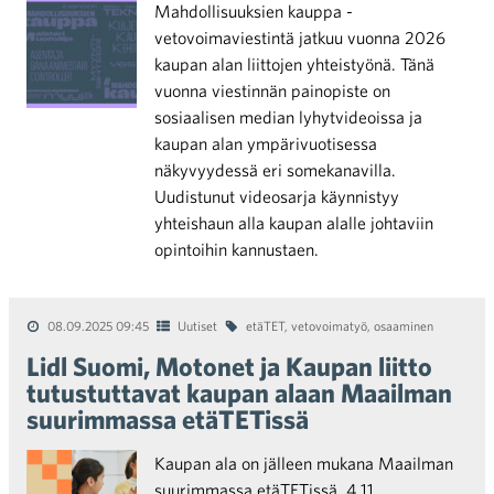
Mahdollisuuksien kauppa -
vetovoimaviestintä jatkuu vuonna 2026
kaupan alan liittojen yhteistyönä. Tänä
vuonna viestinnän painopiste on
sosiaalisen median lyhytvideoissa ja
kaupan alan ympärivuotisessa
näkyvyydessä eri somekanavilla.
Uudistunut videosarja käynnistyy
yhteishaun alla kaupan alalle johtaviin
opintoihin kannustaen.
08.09.2025 09:45
Uutiset
etäTET
,
vetovoimatyö
,
osaaminen
Lidl Suomi, Motonet ja Kaupan liitto
tutustuttavat kaupan alaan Maailman
suurimmassa etäTETissä
Kaupan ala on jälleen mukana Maailman
suurimmassa etäTETissä. 4.11.