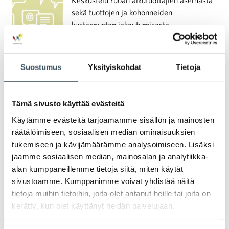
Keskustelu ruoan alkutuottajien asemasta
sekä tuottojen ja kohonneiden
kustannusten jakautumisesta
elintarvikeketjussa on kuluneen vuoden
aikana kiihtynyt ja kärjistynyt. Vuoden
päätteeksi kauppa on valmistellut Kaupan
Suostumus
Yksityiskohdat
Tietoja
näkökulmia ruokakeskusteluun -aineiston
kertoakseen vahvemmin näkemyksensä,
avatakseen tilannetta markkinoilla ja
Tämä sivusto käyttää evästeitä
tarjotakseen faktoja paikoin
Käytämme evästeitä tarjoamamme sisällön ja mainosten
värittyneeseenkin keskusteluun.
räätälöimiseen, sosiaalisen median ominaisuuksien
tukemiseen ja kävijämäärämme analysoimiseen. Lisäksi
jaamme sosiaalisen median, mainosalan ja analytiikka-
08.12.2022 21:08
Uutiset
sähkön säästäminen
,
energiatehokkuussopimus
,
energia
alan kumppaneillemme tietoja siitä, miten käytät
sivustoamme. Kumppanimme voivat yhdistää näitä
Muistilista kaupan alalle sähkön
tietoja muihin tietoihin, joita olet antanut heille tai joita on
säästämiseksi − huomioi nämä seikat
kerätty, kun olet käyttänyt heidän palvelujaan.
Kaupan alalla energian säästäminen on