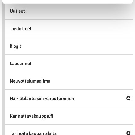
Uutiset
Tiedotteet
Blogit
Lausunnot
Neuvottelumaailma
Av
Häiriötilanteisiin varautuminen
Häir
va
Kannattavakauppa.fi
A
Tarinoita kaupan alalta