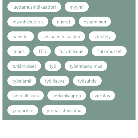
luottamusindikaattori
myynti
myyntikoulutus
nuoret
osaaminen
palvelut
sosiaalinen vastuu
sääntely
talous
TES
turvallisuus
Tutkimukset
tutkimukset
työ
työehtosopimus
työelämä
työllisyys
työsuhde
vastuullisuus
verkkokauppa
verotus
ympäristö
ympäristövastuu