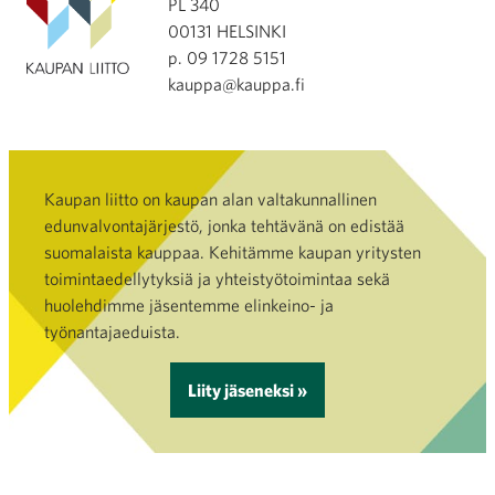
PL 340
00131 HELSINKI
p. 09 1728 5151
kauppa@kauppa.fi
Kaupan liitto on kaupan alan valtakunnallinen
edunvalvontajärjestö, jonka tehtävänä on edistää
suomalaista kauppaa. Kehitämme kaupan yritysten
toimintaedellytyksiä ja yhteistyötoimintaa sekä
huolehdimme jäsentemme elinkeino- ja
työnantajaeduista.
Liity jäseneksi »