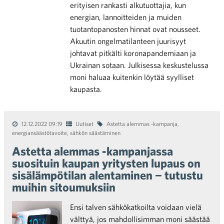
erityisen rankasti alkutuottajia, kun
energian, lannoitteiden ja muiden
tuotantopanosten hinnat ovat nousseet.
Akuutin ongelmatilanteen juurisyyt
johtavat pitkälti koronapandemiaan ja
Ukrainan sotaan. Julkisessa keskustelussa
moni haluaa kuitenkin löytää syylliset
kaupasta.
12.12.2022 09:19
Uutiset
Astetta alemmas -kampanja
,
energiansäästötavoite
,
sähkön säästäminen
Astetta alemmas -kampanjassa
suosituin kaupan yritysten lupaus on
sisälämpötilan alentaminen − tutustu
muihin sitoumuksiin
Ensi talven sähkökatkoilta voidaan vielä
välttyä, jos mahdollisimman moni säästää