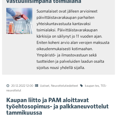
vastuullisimpana toimialana
Suomalaiset ovat jälleen arvioineet
päivittäistavarakaupan parhaiten
yhteiskuntavastuuta kantavaksi
toimialaksi. Päivittäistavarakaupan
kärkisija on säilynyt jo 11 vuoden ajan.
Eniten koheni arvio alan verojen maksusta
oikeudenmukaisesti kotimaahan.
Ympäristö- ja ilmastovastuun sekä
tuotteiden ja palveluiden laadun osalta
sijoitus nousi yhdellä sijalla.
20.12.2022 12:00
Uutiset
,
Neuvottelutiedotteet
kaupan tes
,
TES-
neuvottelut
Kaupan liitto ja PAM aloittavat
työehtosopimus- ja palkkaneuvottelut
tammikuussa