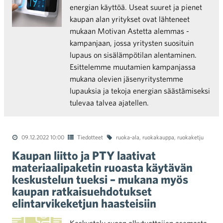
energian käyttöä. Useat suuret ja pienet
kaupan alan yritykset ovat lähteneet
mukaan Motivan Astetta alemmas -
kampanjaan, jossa yritysten suosituin
lupaus on sisälämpötilan alentaminen.
Esittelemme muutamien kampanjassa
mukana olevien jäsenyritystemme
lupauksia ja tekoja energian säästämiseksi
tulevaa talvea ajatellen.
09.12.2022 10:00
Tiedotteet
ruoka-ala
,
ruokakauppa
,
ruokaketju
Kaupan liitto ja PTY laativat
materiaalipaketin ruoasta käytävän
keskustelun tueksi – mukana myös
kaupan ratkaisuehdotukset
elintarvikeketjun haasteisiin