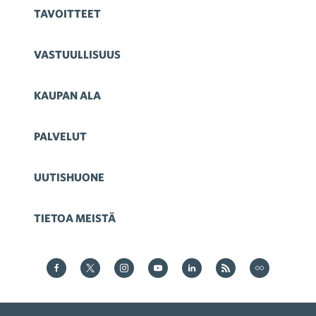
TAVOITTEET
VASTUULLISUUS
KAUPAN ALA
PALVELUT
UUTISHUONE
TIETOA MEISTÄ
Kauppa Facebookissa
Kauppa Twitterissä
Kauppa on Instagram
Kauppa YouTubesssa
Kauppa LinkedInissä
Kauppa on RSS
Kauppa
on Flickr