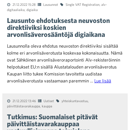
21.12.2022 15:28
Lausunnot
Single VAT Registration
,
alv-
digitaaliaika
,
digiaika
Lausunto ehdotuksesta neuvoston
direktiiviksi koskien
arvonlisäverosääntöjä digiaikana
Lausunnolla oleva ehdotus neuvoston direktiiviksi sisältää
kolme eri arvonlisäverotusta koskevaa kokonaisuutta. Nämä
ovat Sähköinen arvonlisäveroraportointi Alv-rekisteröinnin
helpotukset EU:n sisällä Alustatalouden arvonlisäverotus
Kaupan liitto tukee Komission tavoitetta uudistaa
arvonlisäverotusta vastaamaan paremmin …
Lue lisää
21.12.2022 13:46
Uutiset
yhteiskuntavastuu
,
päivittäistavarakauppa
,
kauppa
Tutkimus: Suomalaiset pitävät
päivittäistavarakauppaa