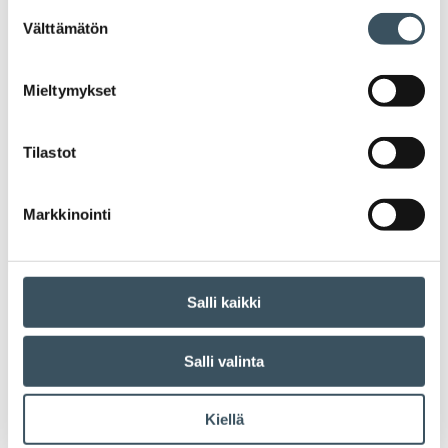
hyvässä vauhdissa. Motivan Astetta
Suostumuksen
alemmas -kampanjaan on osallistunut
Välttämätön
valinta
runsaasti kaupan alan yrityksiä, ja
energiatehokkuussopimuksista on saatu
Mieltymykset
hyviä tuloksia. Motivan johtava
asiantuntija Harri Heinaro esitteli Kaupan
liiton Kauppa varautuu sähkökatkoihin -
Tilastot
webinaarissa (8.12.) muistilistan kaupan
alan yrityksille sähkön säästämiseksi.
Markkinointi
Sähkön säästäminen kannattaa edelleen,
jotta talven sähköpulan riski ei toteudu.
Salli kaikki
Vanhemmat artikkelit
Salli valinta
Artikkelien selaus
Kiellä