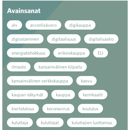
Avainsanat
alv
arvonlisävero
digikauppa
digiostaminen
digitaalisuus
digitalisaatio
energiatehokkuus
erikoiskauppa
EU
ilmasto
kansainvälinen kilpailu
kansainvälinen verkkokauppa
kasvu
kaupan näkymät
kauppa
kemikaalit
kiertotalous
koronavirus
koulutus
kuluttaja
kuluttajat
kuluttajien luottamus