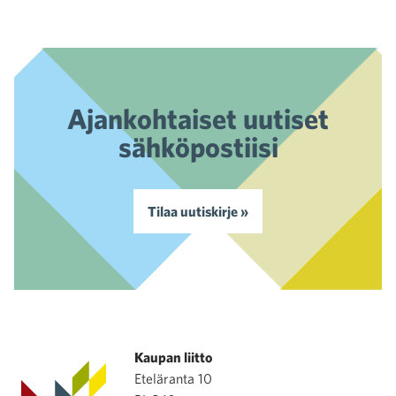
Ajankohtaiset uutiset
sähköpostiisi
Tilaa uutiskirje »
Kaupan liitto
Eteläranta 10