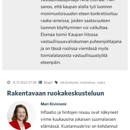
sanoo, että kaupan alalla työ luonnon
monimuotoisuuden eteen konkretisoituu
raaka-aineissa, joiden saatavuuteen
luonnon köyhtyminen voi vaikuttaa.
Elomaa toimii Kaupan liitossa
vastuullisuusvaliokunnan puheenjohtajana
ja on tässä roolissa viemässä myös
toimialatasoista vastuullisuustyötä
eteenpäin.
15.12.2022 07:58
Blogit
alkutuotanto
,
maatalous
,
ruoka
Rakentavaan ruokakeskusteluun
Mari Kiviniemi
Inflaatio ja hintojen nousu ovat näkyneet
viime kuukausina jokaisen suomalaisen
elämässä. Kustannuskriisi on kohdannut