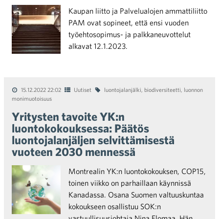
Kaupan liitto ja Palvelualojen ammattiliitto
PAM ovat sopineet, että ensi vuoden
työehtosopimus- ja palkkaneuvottelut
alkavat 12.1.2023.
15.12.2022 22:02
Uutiset
luontojalanjälki
,
biodiversiteetti
,
luonnon
monimuotoisuus
Yritysten tavoite YK:n
luontokokouksessa: Päätös
luontojalanjäljen selvittämisestä
vuoteen 2030 mennessä
Montrealin YK:n luontokokouksen, COP15,
toinen viikko on parhaillaan käynnissä
Kanadassa. Osana Suomen valtuuskuntaa
kokoukseen osallistuu SOK:n
vastuullisuusjohtaja Nina Elomaa. Hän