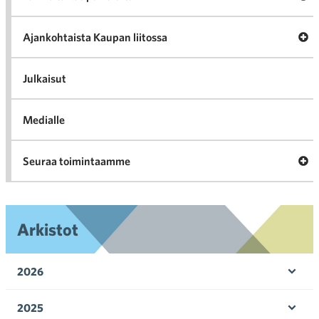
val
Tari
ka
Ava
Ajankohtaista Kaupan liitossa
al
Ajan
K
l
Julkaisut
Medialle
Ava
Seuraa toimintaamme
toi
Arkistot
2026
Ava
valik
2025