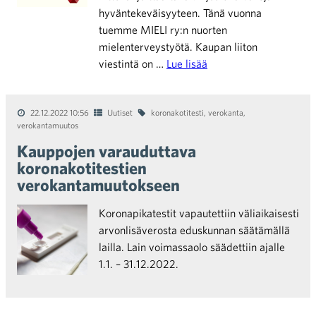
hyväntekeväisyyteen. Tänä vuonna
tuemme MIELI ry:n nuorten
mielenterveystyötä. Kaupan liiton
viestintä on …
Lue lisää
22.12.2022 10:56
Uutiset
koronakotitesti
,
verokanta
,
verokantamuutos
Kauppojen varauduttava
koronakotitestien
verokantamuutokseen
Koronapikatestit vapautettiin väliaikaisesti
arvonlisäverosta eduskunnan säätämällä
lailla. Lain voimassaolo säädettiin ajalle
1.1. – 31.12.2022.