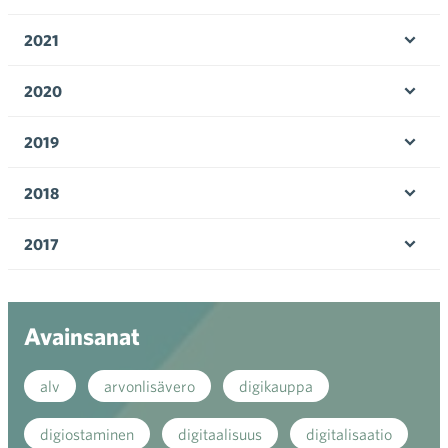
Ava
valik
2021
Ava
valik
2020
Ava
valik
2019
Ava
valik
2018
Ava
valik
2017
Ava
valik
Avainsanat
alv
arvonlisävero
digikauppa
digiostaminen
digitaalisuus
digitalisaatio