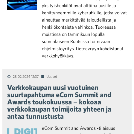
yksityishenkilöt ovat alttiina uusille ja
kehittyneemmille kyberuhkille, jotka voivat
aiheuttaa merkittävää taloudellista ja
henkilökohtaista vahinkoa. Tuoreessa
muistissa on tammikuun lopulla
suomalaiseen Ruotsissa toimivaan
ohjelmistoyritys Tietoevryyn kohdistunut
verkkohyökkäys.
28.02.2024 12:37
Uutiset
Verkkokaupan uusi vuotuinen
suurtapahtuma eCom Summit and
Awards toukokuussa − kokoaa
verkkokaupan toimijoita yhteen ja
antaa tunnustusta
eCom Summit and Awards -tilaisuus