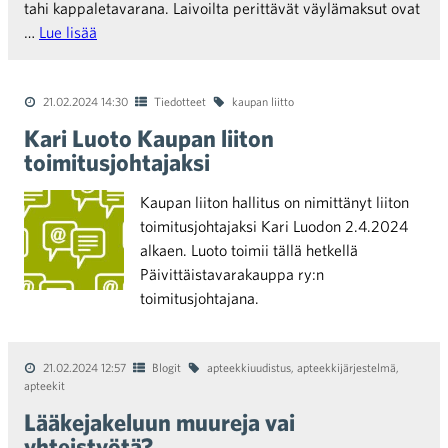
tahi kappaletavarana. Laivoilta perittävät väylämaksut ovat
…
Lue lisää
21.02.2024 14:30
Tiedotteet
kaupan liitto
Kari Luoto Kaupan liiton
toimitusjohtajaksi
Kaupan liiton hallitus on nimittänyt liiton
toimitusjohtajaksi Kari Luodon 2.4.2024
alkaen. Luoto toimii tällä hetkellä
Päivittäistavarakauppa ry:n
toimitusjohtajana.
21.02.2024 12:57
Blogit
apteekkiuudistus
,
apteekkijärjestelmä
,
apteekit
Lääkejakeluun muureja vai
yhteistyötä?