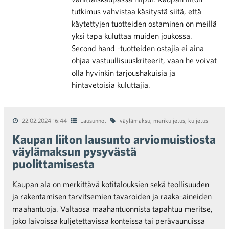
tutkimus vahvistaa käsitystä siitä, että
käytettyjen tuotteiden ostaminen on meillä
yksi tapa kuluttaa muiden joukossa.
Second hand -tuotteiden ostajia ei aina
ohjaa vastuullisuuskriteerit, vaan he voivat
olla hyvinkin tarjoushakuisia ja
hintavetoisia kuluttajia.
22.02.2024 16:44
Lausunnot
väylämaksu
,
merikuljetus
,
kuljetus
Kaupan liiton lausunto arviomuistiosta
väylämaksun pysyvästä
puolittamisesta
Kaupan ala on merkittävä kotitalouksien sekä teollisuuden
ja rakentamisen tarvitsemien tavaroiden ja raaka-aineiden
maahantuoja. Valtaosa maahantuonnista tapahtuu meritse,
joko laivoissa kuljetettavissa konteissa tai perävaunuissa