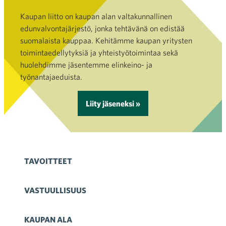
Kaupan liitto on kaupan alan valtakunnallinen
edunvalvontajärjestö, jonka tehtävänä on edistää
suomalaista kauppaa. Kehitämme kaupan yritysten
toimintaedellytyksiä ja yhteistyötoimintaa sekä
huolehdimme jäsentemme elinkeino- ja
työnantajaeduista.
Liity jäseneksi »
TAVOITTEET
VASTUULLISUUS
KAUPAN ALA