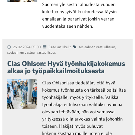
Suomen yleisestä taloudesta vuoden
kuluttua pysyivät kuukaudessa täysin
ennallaan ja paranivat jonkin verran
vuodentakaiseen nähden.
26.02.2024 09:00
Case-artikkelit
sosiaalinen vastuullisuus
,
sosiaalinen vastuu
,
vastuullisuus
Clas Ohlson: Hyvä työnhakijakokemus
alkaa jo työpaikkailmoituksesta
Clas Ohlsonissa tiedetään, että hyvä
kokemus työnhausta on tärkeää paitsi itse
työnhakijalle, myös yritykselle. Vaikka
työnhakija ei tulisikaan valituksi avoinna
olevaan tehtävään, hän voi samassa
yrityksessä olla arvokas valinta johonkin
toiseen. Hakijat myös puhuvat
kokemuksistaan muille, joten ei ole