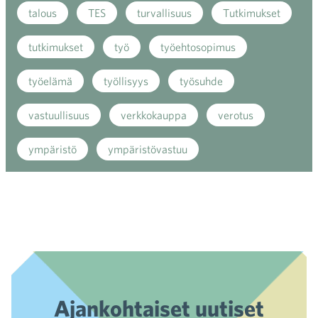
talous
TES
turvallisuus
Tutkimukset
tutkimukset
työ
työehtosopimus
työelämä
työllisyys
työsuhde
vastuullisuus
verkkokauppa
verotus
ympäristö
ympäristövastuu
Ajankohtaiset uutiset