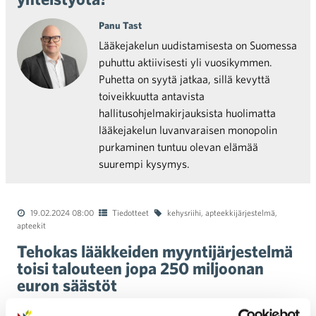
Panu Tast
Lääkejakelun uudistamisesta on Suomessa
puhuttu aktiivisesti yli vuosikymmen.
Puhetta on syytä jatkaa, sillä kevyttä
toiveikkuutta antavista
hallitusohjelmakirjauksista huolimatta
lääkejakelun luvanvaraisen monopolin
purkaminen tuntuu olevan elämää
suurempi kysymys.
19.02.2024 08:00
Tiedotteet
kehysriihi
,
apteekkijärjestelmä
,
apteekit
Tehokas lääkkeiden myyntijärjestelmä
toisi talouteen jopa 250 miljoonan
euron säästöt
Kaupan liitto kannustaa hallitusta