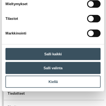
saavat hyödyllistä tietoa terveydestään.
Mieltymykset
Tämän jälkeen omaa kuntoa on helpompi
alkaa kehittää. Tokmanni tarjoaa koko
henkilöstölleen myös erilaisia houkuttimia
Tilastot
liikkumiseen ja terveellisiin elintapoihin.
Markkinointi
Vanhemmat artikkelit
Artikkelien selaus
Salli kaikki
Salli valinta
Uutiset
Kiellä
Tiedotteet