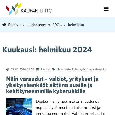
Etusivu
Uutishuone
2024
helmikuu
Kuukausi:
helmikuu 2024
29.02.2024 08:28
Uutiset
tietomurto
,
kyberhyökkäys
,
kyberuhka
Näin varaudut – valtiot, yritykset ja
yksityishenkilöt alttiina uusille ja
kehittyneemmille kyberuhkille
Digitaalinen ympäristö on muuttunut
nopeasti yhä monimutkaisemmaksi ja
verkottuneemmaksi. Valtiot, yritykset ja