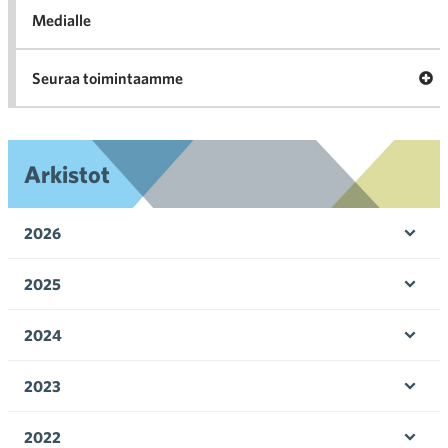
Medialle
Ava
Seuraa toimintaamme
toi
Arkistot
2026
Ava
valik
2025
Ava
valik
2024
Ava
valik
2023
Ava
valik
2022