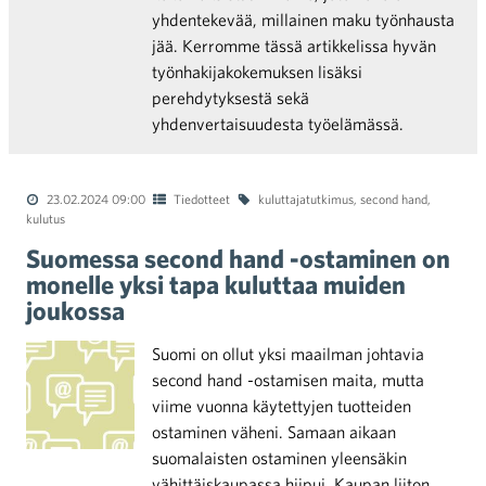
yhdentekevää, millainen maku työnhausta
jää. Kerromme tässä artikkelissa hyvän
työnhakijakokemuksen lisäksi
perehdytyksestä sekä
yhdenvertaisuudesta työelämässä.
23.02.2024 09:00
Tiedotteet
kuluttajatutkimus
,
second hand
,
kulutus
Suomessa second hand -ostaminen on
monelle yksi tapa kuluttaa muiden
joukossa
Suomi on ollut yksi maailman johtavia
second hand -ostamisen maita, mutta
viime vuonna käytettyjen tuotteiden
ostaminen väheni. Samaan aikaan
suomalaisten ostaminen yleensäkin
vähittäiskaupassa hiipui. Kaupan liiton