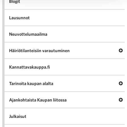
Blogit
Lausunnot
Neuvottelumaailma
Av
Häiriötilanteisiin varautuminen
Häir
va
Kannattavakauppa.fi
A
Tarinoita kaupan alalta
val
Tari
ka
Ava
Ajankohtaista Kaupan liitossa
al
Ajan
K
l
Julkaisut