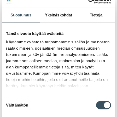
rakenneuudistuksiin kehysriihen
talouspäätöksissä. Liiton teettämien
Suostumus
Yksityiskohdat
Tietoja
laskelmien mukaan lääkkeiden
vähittäisjakelujärjestelmän rakenteellinen
uudistaminen toisi valtiolle ja kuluttajille
Tämä sivusto käyttää evästeitä
yhteenlaskettuna jopa 250 miljoonan
Käytämme evästeitä tarjoamamme sisällön ja mainosten
vuotuiset säästöt. Vanhenevan väestön
räätälöimiseen, sosiaalisen median ominaisuuksien
kasvavien lääkekorvausmenojen vuoksi
tukemiseen ja kävijämäärämme analysoimiseen. Lisäksi
uudistuksen kanssa ei tule enää viivytellä.
jaamme sosiaalisen median, mainosalan ja analytiikka-
alan kumppaneillemme tietoja siitä, miten käytät
sivustoamme. Kumppanimme voivat yhdistää näitä
15.02.2024 14:50
Case-artikkelit
työsuhde-edut
,
sosiaalinen
vastuullisuus
,
vastuullisuus
tietoja muihin tietoihin, joita olet antanut heille tai joita on
kerätty, kun olet käyttänyt heidän palvelujaan.
Tokmanni tsemppaa työntekijöitään
liikkumaan – erilaiset edut porkkanoina
Suostumuksen
Tokmannilla työntekijät voivat osallistua
Välttämätön
valinta
työterveysterveyskyselyyn, jotta he