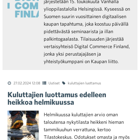
järjestetään 15. toukokuuta Vanhalla
ylioppilastalolla Helsingissä. Kyseessä on
Suomen suurin vuosittainen digitaalisen
kaupan tapahtuma, joka koostuu päivällä
pidettävästä seminaarista ja illan
palkintogaalasta. Tilaisuuden järjestää
vertaisyhteisö Digital Commerce Finland,
jonka yksi perustajajäsen ja
yhteistyökumppani on Kaupan liitto.
27.02.2024 12:08
Uutiset
kuluttajien luottamus
Kuluttajien luottamus edelleen
heikkoa helmikuussa
Helmikuussa kuluttajien arvio oman
taloutensa nykytilasta heikkeni hieman
tammikuuhun verrattuna, kertoo
Tilastokeskus. Odotukset omasta ja myös