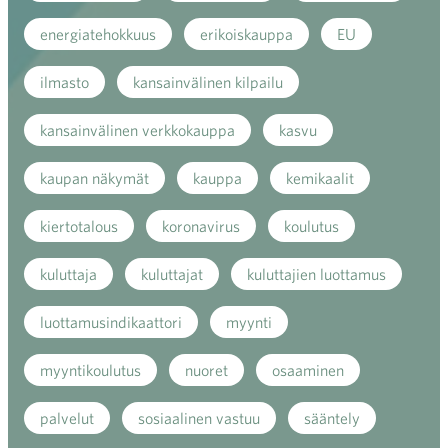
energiatehokkuus
erikoiskauppa
EU
ilmasto
kansainvälinen kilpailu
kansainvälinen verkkokauppa
kasvu
kaupan näkymät
kauppa
kemikaalit
kiertotalous
koronavirus
koulutus
kuluttaja
kuluttajat
kuluttajien luottamus
luottamusindikaattori
myynti
myyntikoulutus
nuoret
osaaminen
palvelut
sosiaalinen vastuu
sääntely