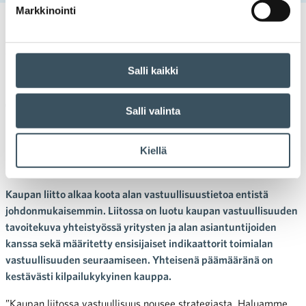
Markkinointi
11.08.2022 11:06
Tiedotteet
kestävästi kilpailukykyinen kauppa
,
vastuullisuus
Salli kaikki
Kaupan liitto alkaa koota
toimialan vastuullisuustietoa –
Salli valinta
päämääränä kestävästi
Kiellä
kilpailukykyinen kauppa
Kaupan liitto alkaa koota alan vastuullisuustietoa entistä
johdonmukaisemmin. Liitossa on luotu kaupan vastuullisuuden
tavoitekuva yhteistyössä yritysten ja alan asiantuntijoiden
kanssa sekä määritetty ensisijaiset indikaattorit toimialan
vastuullisuuden seuraamiseen. Yhteisenä päämääränä on
kestävästi kilpailukykyinen kauppa.
”
Kaupan liitossa vastuullisuus nousee strategiasta. Haluamme