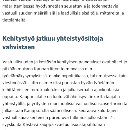
määrittämisessä hyödynnetään seurattavia ja todennettavia
vastuullisuuden määrällisiä ja laadullisia sisältöjä, mittareita ja
tietolähteitä.
Kehitystyö jatkuu yhteistyösiltoja
vahvistaen
Vastuullisuuden ja kestävän kehityksen painotukset ovat olleet jo
pitkään mukana Kaupan liiton toiminnassa niin
työelämäkysymyksissä, elinkeinopolitiikassa, tutkimuksessa kuin
viestinnässä. Liitto esimerkiksi panostaa hyvän työelämän
kehittämiseen mm. koulutuksin ja julkaisemalla ajankohtaisia
oppaita. Kaupan alalle on luotu vähähiilisyystiekartta laajalla
yhteistyöllä, ja yritysten monipuolisia vastuullisuuscase-tarinoita
julkaistaan Kauppa.fi:llä säännöllisesti. Seuraava kuluttajien
vastuullisuusasenteisiin pureutuva tutkimus julkaistaan 21.
syyskuuta Kestävä kauppa -vastuullisuustapahtuman