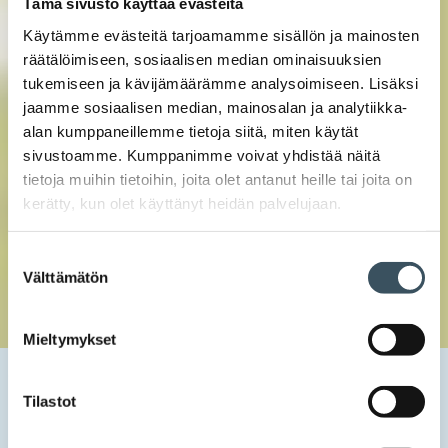
Tämä sivusto käyttää evästeitä
Käytämme evästeitä tarjoamamme sisällön ja mainosten
räätälöimiseen, sosiaalisen median ominaisuuksien
tukemiseen ja kävijämäärämme analysoimiseen. Lisäksi
jaamme sosiaalisen median, mainosalan ja analytiikka-
alan kumppaneillemme tietoja siitä, miten käytät
sivustoamme. Kumppanimme voivat yhdistää näitä
tietoja muihin tietoihin, joita olet antanut heille tai joita on
kerätty, kun olet käyttänyt heidän palvelujaan.
Suostumuksen
Välttämätön
valinta
Mieltymykset
Etusivu
Uutishuone
2022
elokuu
11
Kaupan liitto alkaa koota toimialan vastuullisuustietoa –
Tilastot
päämääränä kestävästi kilpailukykyinen kauppa