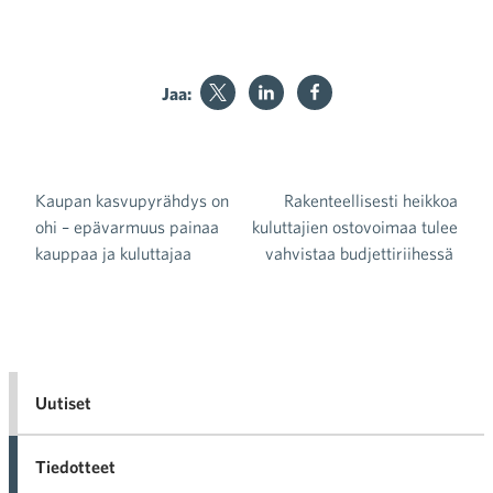
Jaa:
Kaupan kasvupyrähdys on
Rakenteellisesti heikkoa
Artikkelien selaus
ohi – epävarmuus painaa
kuluttajien ostovoimaa tulee
kauppaa ja kuluttajaa
vahvistaa budjettiriihessä
Uutiset
Tiedotteet