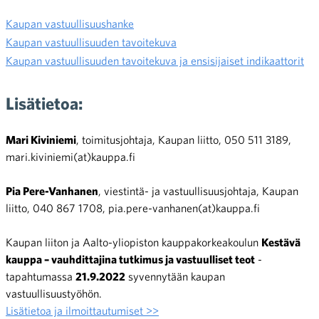
Kaupan vastuullisuushanke
Kaupan vastuullisuuden tavoitekuva
Kaupan vastuullisuuden tavoitekuva ja ensisijaiset indikaattorit
Lisätietoa:
Mari Kiviniemi
, toimitusjohtaja, Kaupan liitto, 050 511 3189,
mari.kiviniemi(at)kauppa.fi
Pia Pere-Vanhanen
, viestintä- ja vastuullisuusjohtaja, Kaupan
liitto, 040 867 1708, pia.pere-vanhanen(at)kauppa.fi
Kaupan liiton ja Aalto-yliopiston kauppakorkeakoulun
Kestävä
kauppa – vauhdittajina tutkimus ja vastuulliset teot
-
tapahtumassa
21.9.2022
syvennytään kaupan
vastuullisuustyöhön.
Lisätietoa ja ilmoittautumiset >>