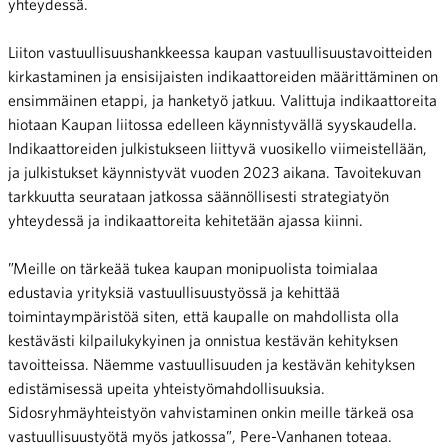
yhteydessä.
Liiton vastuullisuushankkeessa kaupan vastuullisuustavoitteiden
kirkastaminen ja ensisijaisten indikaattoreiden määrittäminen on
ensimmäinen etappi, ja hanketyö jatkuu. Valittuja indikaattoreita
hiotaan Kaupan liitossa edelleen käynnistyvällä syyskaudella.
Indikaattoreiden julkistukseen liittyvä vuosikello viimeistellään,
ja julkistukset käynnistyvät vuoden 2023 aikana. Tavoitekuvan
tarkkuutta seurataan jatkossa säännöllisesti strategiatyön
yhteydessä ja indikaattoreita kehitetään ajassa kiinni.
”Meille on tärkeää tukea kaupan monipuolista toimialaa
edustavia yrityksiä vastuullisuustyössä ja kehittää
toimintaympäristöä siten, että kaupalle on mahdollista olla
kestävästi kilpailukykyinen ja onnistua kestävän kehityksen
tavoitteissa. Näemme vastuullisuuden ja kestävän kehityksen
edistämisessä upeita yhteistyömahdollisuuksia.
Sidosryhmäyhteistyön vahvistaminen onkin meille tärkeä osa
vastuullisuustyötä myös jatkossa”, Pere-Vanhanen toteaa.