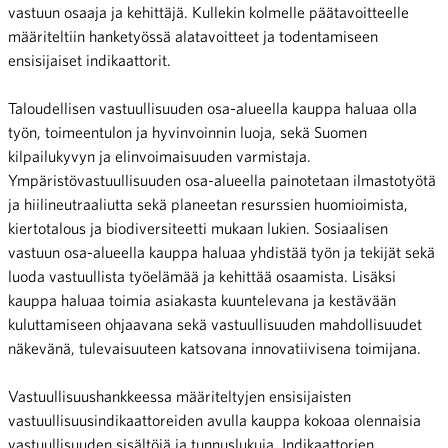
vastuun osaaja ja kehittäjä. Kullekin kolmelle päätavoitteelle
määriteltiin hanketyössä alatavoitteet ja todentamiseen
ensisijaiset indikaattorit.
Taloudellisen vastuullisuuden osa-alueella kauppa haluaa olla
työn, toimeentulon ja hyvinvoinnin luoja, sekä Suomen
kilpailukyvyn ja elinvoimaisuuden varmistaja.
Ympäristövastuullisuuden osa-alueella painotetaan ilmastotyötä
ja hiilineutraaliutta sekä planeetan resurssien huomioimista,
kiertotalous ja biodiversiteetti mukaan lukien. Sosiaalisen
vastuun osa-alueella kauppa haluaa yhdistää työn ja tekijät sekä
luoda vastuullista työelämää ja kehittää osaamista. Lisäksi
kauppa haluaa toimia asiakasta kuuntelevana ja kestävään
kuluttamiseen ohjaavana sekä vastuullisuuden mahdollisuudet
näkevänä, tulevaisuuteen katsovana innovatiivisena toimijana.
Vastuullisuushankkeessa määriteltyjen ensisijaisten
vastuullisuusindikaattoreiden avulla kauppa kokoaa olennaisia
vastuullisuuden sisältöjä ja tunnuslukuja. Indikaattorien