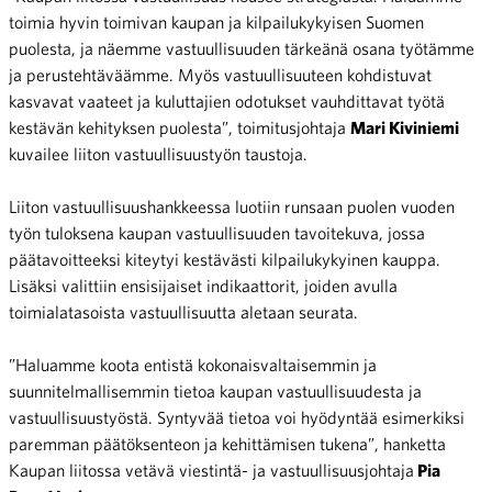
toimia hyvin toimivan kaupan ja kilpailukykyisen Suomen
puolesta, ja näemme vastuullisuuden tärkeänä osana työtämme
ja perustehtäväämme. Myös vastuullisuuteen kohdistuvat
kasvavat vaateet ja kuluttajien odotukset vauhdittavat työtä
kestävän kehityksen puolesta”, toimitusjohtaja
Mari Kiviniemi
kuvailee liiton vastuullisuustyön taustoja.
Liiton vastuullisuushankkeessa luotiin runsaan puolen vuoden
työn tuloksena kaupan vastuullisuuden tavoitekuva, jossa
päätavoitteeksi kiteytyi kestävästi kilpailukykyinen kauppa.
Lisäksi valittiin ensisijaiset indikaattorit, joiden avulla
toimialatasoista vastuullisuutta aletaan seurata.
”Haluamme koota entistä kokonaisvaltaisemmin ja
suunnitelmallisemmin tietoa kaupan vastuullisuudesta ja
vastuullisuustyöstä. Syntyvää tietoa voi hyödyntää esimerkiksi
paremman päätöksenteon ja kehittämisen tukena”, hanketta
Kaupan liitossa vetävä viestintä- ja vastuullisuusjohtaja
Pia