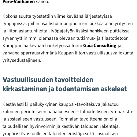
Pere-Vanhanen
sanoo.
Kokonaisuutta työstettiin viime keväänä järjestetyissä
työpajoissa, joihin osallistui monipuolinen joukkoa alan yritysten
ja liiton asiantuntijoita. Työpajatyön lisäksi hankkeen puitteissa
syvennyttiin mm. olemassa olevaan tutkimus- ja tilastotietoon.
Kumppanina kevään hanketyössä toimi
Gaia Consulting
ja
vahvana sparrausryhmänä Kaupan liiton vastuullisuusvaliokunta
yritysedustajineen.
Vastuullisuuden tavoitteiden
kirkastaminen ja todentamisen askeleet
Kestävästi kilpailukykyinen kauppa -tavoitekuva jakautuu
kolmeen perinteiseen pääalueeseen – taloudelliseen, ympäristö-
ja sosiaaliseen vastuuseen. Toimialan tavoitteena on olla
taloudellisen hyvinvoinnin ja kestävän talouden rakentaja,
ympäristövastuullisen talouden edistäjä sekä sosiaalisen