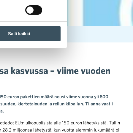
Salli kaikki
tu
ssa kasvussa – viime vuoden
 150 euron pakettien määrä nousi viime vuonna yli 800
uden, kiertotalouden ja reilun kilpailun. Tilanne vaatii
a.
totiedot EU:n ulkopuolisista alle 150 euron lähetyksistä. Tullin
 28,2 miljoonaa lähetystä, kun vuotta aiemmin lukumäärä oli