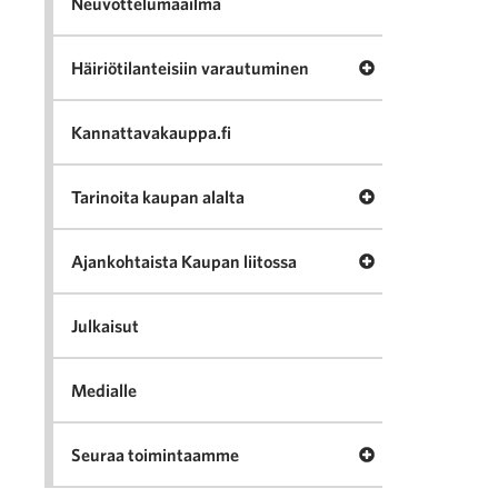
Neuvottelumaailma
Avaa valikko Häir
Häiriötilanteisiin varautuminen
Kannattavakauppa.fi
Avaa valikko Tari
Tarinoita kaupan alalta
Avaa valikko Ajan
Ajankohtaista Kaupan liitossa
Julkaisut
Medialle
Avaa valikko Seu
Seuraa toimintaamme