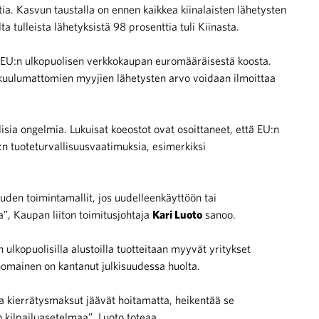
a. Kasvun taustalla on ennen kaikkea kiinalaisten lähetysten
a tulleista lähetyksistä 98 prosenttia tuli Kiinasta.
a EU:n ulkopuolisen verkkokaupan euromääräisestä koosta.
kuulumattomien myyjien lähetysten arvo voidaan ilmoittaa
isia ongelmia. Lukuisat koeostot ovat osoittaneet, että EU:n
U:n tuoteturvallisuusvaatimuksia, esimerkiksi
ouden toimintamallit, jos uudelleenkäyttöön tai
ta”, Kaupan liiton toimitusjohtaja
Kari Luoto
sanoo.
lkopuolisilla alustoilla tuotteitaan myyvät yritykset
nomainen on kantanut julkisuudessa huolta.
ja kierrätysmaksut jäävät hoitamatta, heikentää se
 kilpailuasetelmaa”, Luoto toteaa.