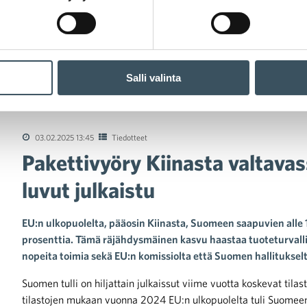
Salli valinta
tivyöry Kiinasta valtavassa kasvussa – viime vuoden luvut julkais
03.02.2025 13:45
Tiedotteet
Pakettivyöry Kiinasta valtava
luvut julkaistu
EU:n ulkopuolelta, pääosin Kiinasta, Suomeen saapuvien alle
prosenttia. Tämä räjähdysmäinen kasvu haastaa tuoteturvallisu
nopeita toimia sekä EU:n komissiolta että Suomen hallitukselt
Suomen tulli on hiljattain julkaissut viime vuotta koskevat tilas
tilastojen mukaan vuonna 2024 EU:n ulkopuolelta tuli Suomeen