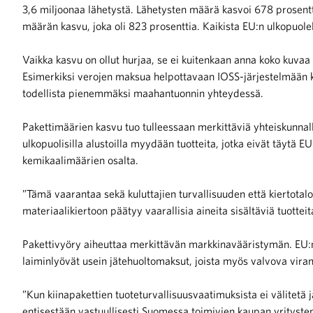
3,6 miljoonaa lähetystä. Lähetysten määrä kasvoi 678 prosentti
määrän kasvu, joka oli 823 prosenttia. Kaikista EU:n ulkopuolelt
iötilanteisiin varautuminen
Vaikka kasvu on ollut hurjaa, se ei kuitenkaan anna koko kuva
Esimerkiksi verojen maksua helpottavaan IOSS-järjestelmään 
todellista pienemmäksi maahantuonnin yhteydessä.
noita kaupan alalta
Pakettimäärien kasvu tuo tulleessaan merkittäviä yhteiskunnall
ulkopuolisilla alustoilla myydään tuotteita, jotka eivät täytä E
kemikaalimäärien osalta.
kohtaista Kaupan liitossa
”Tämä vaarantaa sekä kuluttajien turvallisuuden että kiertotal
materiaalikiertoon päätyy vaarallisia aineita sisältäviä tuottei
Pakettivyöry aiheuttaa merkittävän markkinavääristymän. EU:n u
laiminlyövät usein jätehuoltomaksut, joista myös valvova vira
raa toimintaamme
”Kun kiinapakettien tuoteturvallisuusvaatimuksista ei välitetä 
entisestään vastuullisesti Suomessa toimivien kaupan yritysten