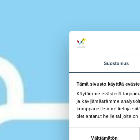
Suostumus
Tämä sivusto käyttää eväste
Käytämme evästeitä tarjoama
ja kävijämäärämme analysoim
kumppaneillemme tietoja siitä
olet antanut heille tai joita o
Suostumuksen
Välttämätön
valinta