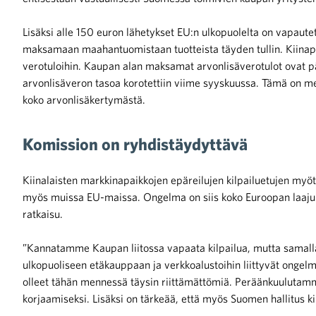
Lisäksi alle 150 euron lähetykset EU:n ulkopuolelta on vapaute
maksamaan maahantuomistaan tuotteista täyden tullin. Kiinapak
verotuloihin. Kaupan alan maksamat arvonlisäverotulot ovat p
arvonlisäveron tasoa korotettiin viime syyskuussa. Tämä on me
koko arvonlisäkertymästä.
Komission on ryhdistäydyttävä
Kiinalaisten markkinapaikkojen epäreilujen kilpailuetujen myö
myös muissa EU-maissa. Ongelma on siis koko Euroopan laajuin
ratkaisu.
”Kannatamme Kaupan liitossa vapaata kilpailua, mutta samalla
ulkopuoliseen etäkauppaan ja verkkoalustoihin liittyvät ongelm
olleet tähän mennessä täysin riittämättömiä. Peräänkuulutamme 
korjaamiseksi. Lisäksi on tärkeää, että myös Suomen hallitus kiri