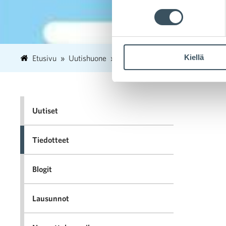
Kiellä
Etusivu
Uutishuone
2025
helmikuu
3
Paket
Uutiset
Tiedotteet
Blogit
Lausunnot