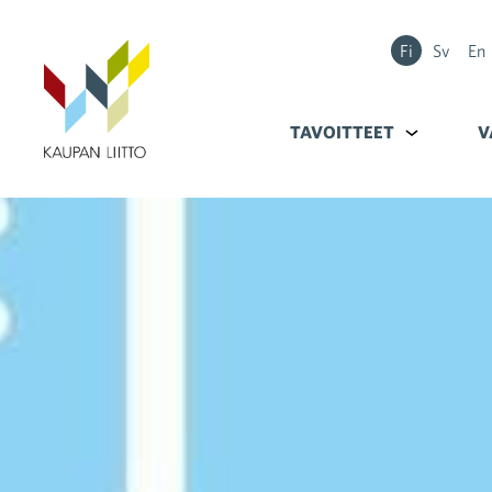
Fi
Sv
En
TAVOITTEET
Alavalikko k
V