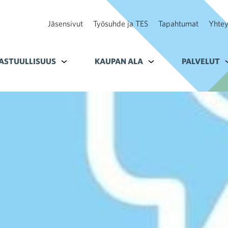
Jäsensivut
Työsuhde ja TES
Tapahtumat
Yhtey
ohteelle Tavoitteet
ASTUULLISUUS
Alavalikko kohteelle Vastuullisuus
KAUPAN ALA
Alavalikko kohteelle K
PALVELUT
A