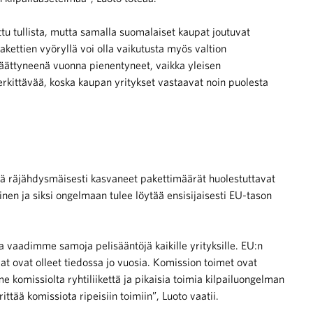
ttu tullista, mutta samalla suomalaiset kaupat joutuvat
ettien vyöryllä voi olla vaikutusta myös valtion
äättyneenä vuonna pienentyneet, vaikka yleisen
rkittävää, koska kaupan yritykset vastaavat noin puolesta
tä räjähdysmäisesti kasvaneet pakettimäärät huolestuttavat
en ja siksi ongelmaan tulee löytää ensisijaisesti EU-tason
 vaadimme samoja pelisääntöjä kaikille yrityksille. EU:n
at ovat olleet tiedossa jo vuosia. Komission toimet ovat
komissiolta ryhtiliikettä ja pikaisia toimia kilpailuongelman
ttää komissiota ripeisiin toimiin”, Luoto vaatii.