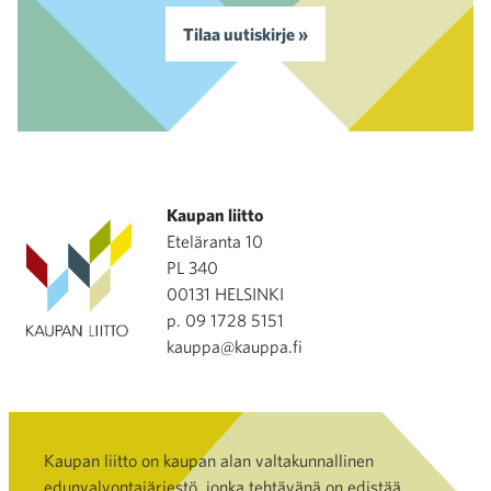
Tilaa uutiskirje »
Kaupan liitto
Eteläranta 10
PL 340
00131 HELSINKI
p. 09 1728 5151
kauppa@kauppa.fi
Kaupan liitto on kaupan alan valtakunnallinen
edunvalvontajärjestö, jonka tehtävänä on edistää