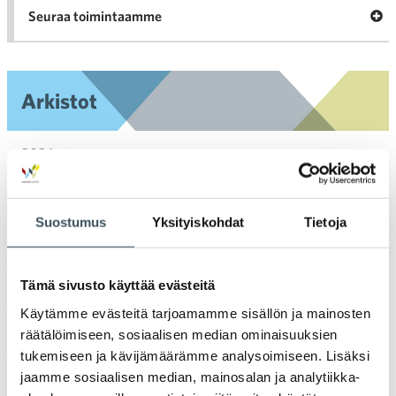
Ava
Seuraa toimintaamme
toi
Arkistot
2026
Ava
valik
2025
Ava
Suostumus
Yksityiskohdat
Tietoja
valik
2024
Ava
valik
Tämä sivusto käyttää evästeitä
2023
Ava
Käytämme evästeitä tarjoamamme sisällön ja mainosten
valik
2022
räätälöimiseen, sosiaalisen median ominaisuuksien
Ava
tukemiseen ja kävijämäärämme analysoimiseen. Lisäksi
valik
jaamme sosiaalisen median, mainosalan ja analytiikka-
2021
Ava