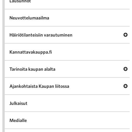
Lausunnot
Neuvottelumaailma
Av
Häiriötilanteisiin varautuminen
Häir
va
Kannattavakauppa.fi
A
Tarinoita kaupan alalta
val
Tari
ka
Ava
Ajankohtaista Kaupan liitossa
al
Ajan
K
l
Julkaisut
Medialle