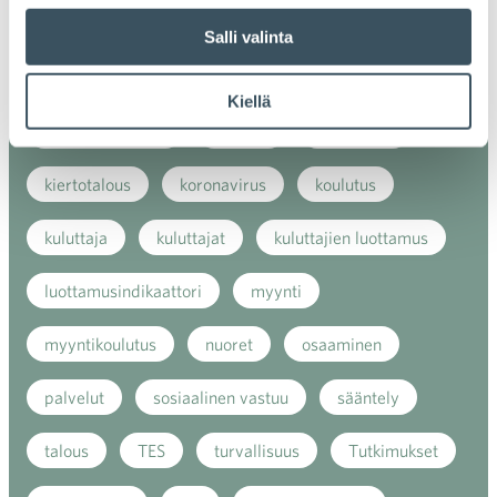
ilmasto
kansainvälinen kilpailu
Salli valinta
kansainvälinen verkkokauppa
kasvu
Kiellä
kaupan näkymät
kauppa
kemikaalit
kiertotalous
koronavirus
koulutus
kuluttaja
kuluttajat
kuluttajien luottamus
luottamusindikaattori
myynti
myyntikoulutus
nuoret
osaaminen
palvelut
sosiaalinen vastuu
sääntely
talous
TES
turvallisuus
Tutkimukset