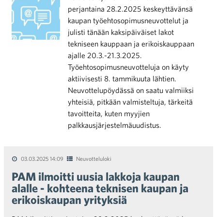
perjantaina 28.2.2025 keskeyttävänsä
kaupan työehtosopimusneuvottelut ja
julisti tänään kaksipäiväiset lakot
tekniseen kauppaan ja erikoiskauppaan
ajalle 20.3.-21.3.2025.
Työehtosopimusneuvotteluja on käyty
aktiivisesti 8. tammikuuta lähtien.
Neuvottelupöydässä on saatu valmiiksi
yhteisiä, pitkään valmisteltuja, tärkeitä
tavoitteita, kuten myyjien
palkkausjärjestelmäuudistus.
03.03.2025 14:09
Neuvotteluloki
PAM ilmoitti uusia lakkoja kaupan
alalle - kohteena teknisen kaupan ja
erikoiskaupan yrityksiä