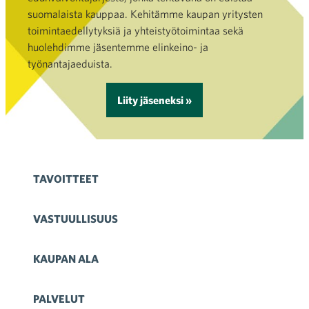
suomalaista kauppaa. Kehitämme kaupan yritysten
toimintaedellytyksiä ja yhteistyötoimintaa sekä
huolehdimme jäsentemme elinkeino- ja
työnantajaeduista.
Liity jäseneksi »
TAVOITTEET
VASTUULLISUUS
KAUPAN ALA
PALVELUT