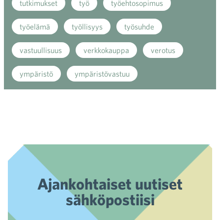
tutkimukset
työ
työehtosopimus
työelämä
työllisyys
työsuhde
vastuullisuus
verkkokauppa
verotus
ympäristö
ympäristövastuu
Ajankohtaiset uutiset
sähköpostiisi