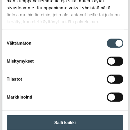
alan kumppaneillemme tietoja siitä, miten käytät
valik
sivustoamme. Kumppanimme voivat yhdistää näitä
2020
Ava
tietoja muihin tietoihin, joita olet antanut heille tai joita on
valik
kerätty, kun olet käyttänyt heidän palvelujaan.
2019
Ava
valik
Suostumuksen
2018
Välttämätön
Ava
valinta
valik
2017
Ava
Mieltymykset
valik
Avainsanat
Tilastot
alv
arvonlisävero
digikauppa
Markkinointi
digiostaminen
digitaalisuus
digitalisaatio
energiatehokkuus
erikoiskauppa
EU
Salli kaikki