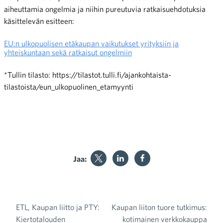
aiheuttamia ongelmia ja niihin pureutuvia ratkaisuehdotuksia
käsittelevän esitteen:
EU:n ulkopuolisen etäkaupan vaikutukset yrityksiin ja
yhteiskuntaan sekä ratkaisut ongelmiin
*Tullin tilasto: https://tilastot.tulli.fi/ajankohtaista-
tilastoista/eun_ulkopuolinen_etamyynti
Jaa:
ETL, Kaupan liitto ja PTY:
Kaupan liiton tuore tutkimus:
Artikkelien selaus
Kiertotalouden
kotimainen verkkokauppa