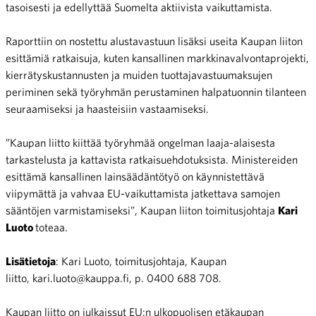
tasoisesti ja edellyttää Suomelta aktiivista vaikuttamista.
Raporttiin on nostettu alustavastuun lisäksi useita Kaupan liiton
esittämiä ratkaisuja, kuten kansallinen markkinavalvontaprojekti,
kierrätyskustannusten ja muiden tuottajavastuumaksujen
periminen sekä työryhmän perustaminen halpatuonnin tilanteen
seuraamiseksi ja haasteisiin vastaamiseksi.
”Kaupan liitto kiittää työryhmää ongelman laaja-alaisesta
tarkastelusta ja kattavista ratkaisuehdotuksista. Ministereiden
esittämä kansallinen lainsäädäntötyö on käynnistettävä
viipymättä ja vahvaa EU-vaikuttamista jatkettava samojen
sääntöjen varmistamiseksi”, Kaupan liiton toimitusjohtaja
Kari
Luoto
toteaa.
Lisätietoja
: Kari Luoto, toimitusjohtaja, Kaupan
liitto, kari.luoto@kauppa.fi, p. 0400 688 708.
Kaupan liitto on julkaissut EU:n ulkopuolisen etäkaupan