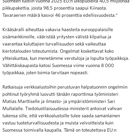
Suomeen tuotiin vuonna 2025 EU:n ulkopuolelta 40,5 miljoonaa
pikkupakettia, joista 98,5 prosenttia saapui Kiinasta.
Tavaraerien määrä kasvoi 46 prosenttia edellisvuodesta.*
Krääsäralli aiheuttaa vakavia haasteita eurooppalaisille
sisämarkkinoille, vääristää yritysten välistä kilpailua ja
vaarantaa kuluttajien turval­lisuuden sekä vaikeuttaa
kiertotalouden toteutumista. Ongelmat koskettavat koko
yhteiskuntaa, kun menetämme verotuloja ja lopulta työpaikkoja.
Vähittäiskaupasta katosi Suomessa viime vuonna 8 000
työpaikkaa, joten toimia tarvitaan nopeasti.
Ratkaisuja verkkoalustoihin perustuvan halpatuonnin ongelmiin
pohtinut työryhmä luovutti tänään raporttinsa työministeri
Matias Marttiselle ja ilmasto- ja ympäristöministeri Sari
Multalalle. Tiedotustilaisuudessa ministerit antoivat vahvan
tukensa sille, että verkkoalustoille tulee saada samanlainen
vastuu tuoteturvallisuudesta ja muista velvoitteista kuin
Suomessa toimivalla kaupalla. Tämä on toteutettava EU:n