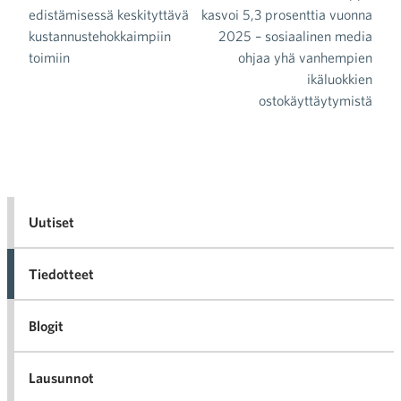
edistämisessä keskityttävä
kasvoi 5,3 prosenttia vuonna
kustannustehokkaimpiin
2025 – sosiaalinen media
toimiin
ohjaa yhä vanhempien
ikäluokkien
ostokäyttäytymistä
Uutiset
Tiedotteet
Blogit
Lausunnot