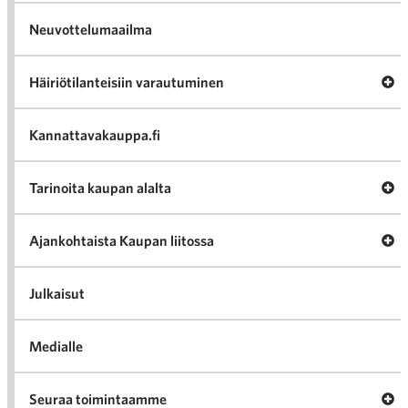
Neuvottelumaailma
Av
Häiriötilanteisiin varautuminen
Häir
va
Kannattavakauppa.fi
A
Tarinoita kaupan alalta
val
Tari
ka
Ava
Ajankohtaista Kaupan liitossa
al
Ajan
K
l
Julkaisut
Medialle
Ava
Seuraa toimintaamme