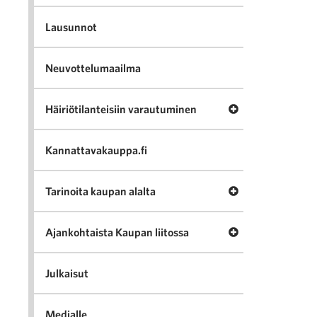
Lausunnot
Neuvottelumaailma
Avaa valikko Häir
Häiriötilanteisiin varautuminen
Kannattavakauppa.fi
Avaa valikko Tari
Tarinoita kaupan alalta
Avaa valikko Ajan
Ajankohtaista Kaupan liitossa
Julkaisut
Medialle