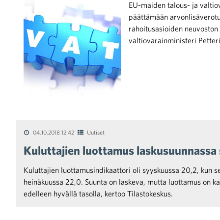
EU-maiden talous- ja valtiov
päättämään arvonlisäverotuks
rahoitusasioiden neuvoston
valtiovarainministeri Petter
iötilanteisiin varautuminen
noita kaupan alalta
04.10.2018 12:42
Uutiset
Kuluttajien luottamus laskusuunnassa
kohtaista Kaupan liitossa
Kuluttajien luottamusindikaattori oli syyskuussa 20,2, kun se
heinäkuussa 22,0. Suunta on laskeva, mutta luottamus on ka
edelleen hyvällä tasolla, kertoo Tilastokeskus.