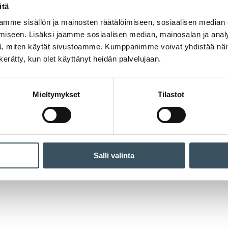
itä
mme sisällön ja mainosten räätälöimiseen, sosiaalisen median
iseen. Lisäksi jaamme sosiaalisen median, mainosalan ja analy
, miten käytät sivustoamme. Kumppanimme voivat yhdistää näitä t
n kerätty, kun olet käyttänyt heidän palvelujaan.
Mieltymykset
Tilastot
Salli valinta