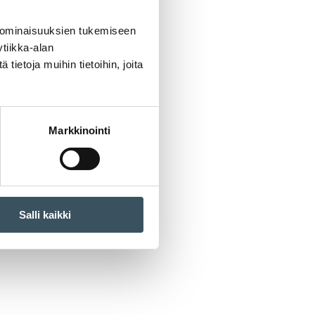
 ominaisuuksien tukemiseen
tiikka-alan
ietoja muihin tietoihin, joita
Markkinointi
Salli kaikki