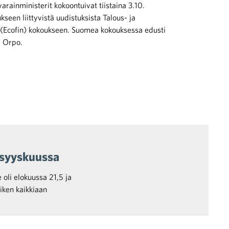
arainministerit kokoontuivat tiistaina 3.10.
een liittyvistä uudistuksista Talous- ja
 (Ecofin) kokoukseen. Suomea kokouksessa edusti
i Orpo.
 syyskuussa
 oli elokuussa 21,5 ja
iken kaikkiaan