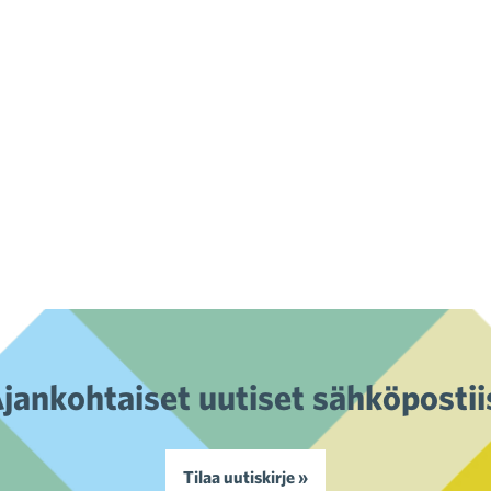
jankohtaiset uutiset sähköpostii
Tilaa uutiskirje »