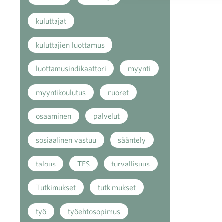
kuluttajat
kuluttajien luottamus
luottamusindikaattori
myynti
myyntikoulutus
nuoret
osaaminen
palvelut
sosiaalinen vastuu
sääntely
talous
TES
turvallisuus
Tutkimukset
tutkimukset
työ
työehtosopimus