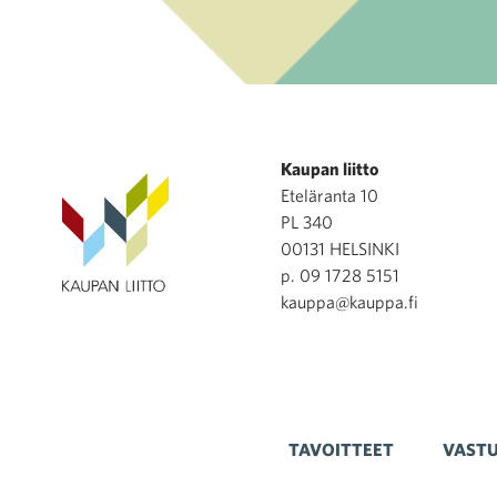
Kaupan liitto
Eteläranta 10
PL 340
00131 HELSINKI
p. 09 1728 5151
kauppa@kauppa.fi
TAVOITTEET
VASTU