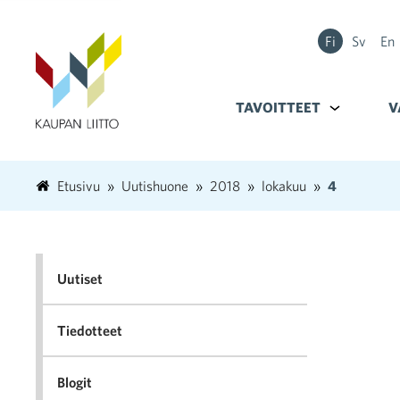
Fi
Sv
En
TAVOITTEET
Alavalikko k
V
Etusivu
Uutishuone
2018
lokakuu
4
Uutiset
Tiedotteet
Blogit