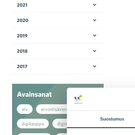
2021
Avaa valikko
2020
Avaa valikko
2019
Avaa valikko
2018
Avaa valikko
2017
Avaa valikko
Avainsanat
alv
arvonlisävero
Suostumus
digikauppa
digiostaminen