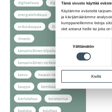
digitaalisuus
digitalisaatio
Tämä sivusto käyttää eväste
Käytämme evästeitä tarjoama
energiatehokkuus
ja kävijämäärämme analysoim
kumppaneillemme tietoja siitä
erikoiskauppa
EU
olet antanut heille tai joita o
ilmasto
Suostumuksen
Välttämätön
valinta
kansainvälinen kilpailu
kansainvälinen verkkokauppa
kasvu
kaupan näkymät
Kiellä
kauppa
kemikaalit
kiertotalous
koronavirus
koulutus
kuluttaja