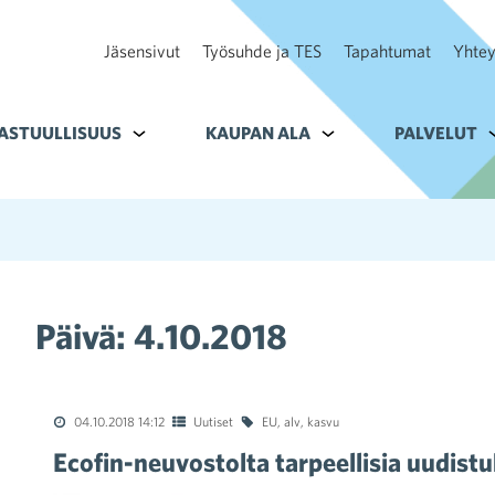
Jäsensivut
Työsuhde ja TES
Tapahtumat
Yhtey
ohteelle Tavoitteet
ASTUULLISUUS
Alavalikko kohteelle Vastuullisuus
KAUPAN ALA
Alavalikko kohteelle K
PALVELUT
A
Päivä:
4.10.2018
04.10.2018 14:12
Uutiset
EU
,
alv
,
kasvu
Ecofin-neuvostolta tarpeellisia uudist