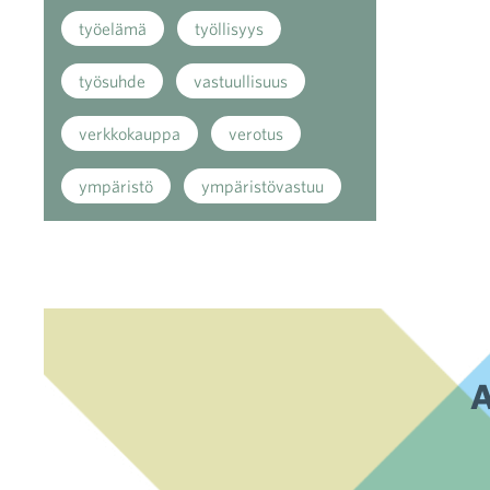
työelämä
työllisyys
työsuhde
vastuullisuus
verkkokauppa
verotus
ympäristö
ympäristövastuu
A