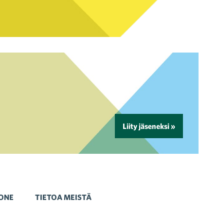
Liity jäseneksi »
ONE
TIETOA MEISTÄ