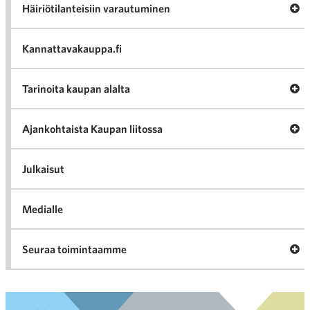
Av
Häiriötilanteisiin varautuminen
Häir
va
Kannattavakauppa.fi
A
Tarinoita kaupan alalta
val
Tari
ka
Ava
Ajankohtaista Kaupan liitossa
al
Ajan
K
l
Julkaisut
Medialle
Ava
Seuraa toimintaamme
toi