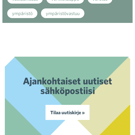
ympäristö
ympäristövastuu
Ajankohtaiset uutiset
sähköpostiisi
Tilaa uutiskirje »