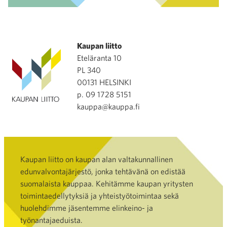
Kaupan liitto
Eteläranta 10
PL 340
00131 HELSINKI
p. 09 1728 5151
kauppa@kauppa.fi
Kaupan liitto on kaupan alan valtakunnallinen
edunvalvontajärjestö, jonka tehtävänä on edistää
suomalaista kauppaa. Kehitämme kaupan yritysten
toimintaedellytyksiä ja yhteistyötoimintaa sekä
huolehdimme jäsentemme elinkeino- ja
työnantajaeduista.