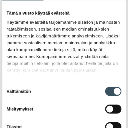
valik
2018
Ava
Tämä sivusto käyttää evästeitä
valik
Käytämme evästeitä tarjoamamme sisällön ja mainosten
2017
Ava
räätälöimiseen, sosiaalisen median ominaisuuksien
valik
tukemiseen ja kävijämäärämme analysoimiseen. Lisäksi
jaamme sosiaalisen median, mainosalan ja analytiikka-
Avainsanat
alan kumppaneillemme tietoja siitä, miten käytät
sivustoamme. Kumppanimme voivat yhdistää näitä
alv
arvonlisävero
digikauppa
tietoja muihin tietoihin, joita olet antanut heille tai joita on
kerätty, kun olet käyttänyt heidän palvelujaan.
digiostaminen
digitaalisuus
digitalisaatio
Suostumuksen
energiatehokkuus
erikoiskauppa
EU
Välttämätön
valinta
ilmasto
kansainvälinen kilpailu
Mieltymykset
kansainvälinen verkkokauppa
kasvu
Tilastot