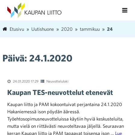
Etusivu
Uutishuone
2020
tammikuu
24
Päivä:
24.1.2020
24.01.2020 17:29
Neuvotteluloki
Kaupan TES-neuvottelut etenevät
Kaupan liitto ja PAM kokoontuivat perjantaina 24.1.2020
Hakaniemessä ison pöydän ääressä.
Työehtosopimusneuvotteluissa käytiin hyviä keskusteluita,
mutta vielä on riittävästi neuvoteltavaa jäljellä. Seuraavan
kerran Kaupan liitto ja PAM tapaavat toisensa ison …
Lue