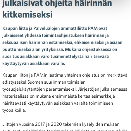
julkaisivat ohjeita häirinnän
kitkemiseksi
Kaupan liitto ja Palvelualojen ammattiliitto PAM ovat
julkaisseet yhdessä toimintaohjeistuksen häirinnän ja
seksuaalisen häirinnän estämiseksi, ehkäisemiseksi ja asiaan
puuttumiseksi alan yrityksissä. Mukana ohjeistuksessa on
suositus asiakkaan varoitusmenettelystä häiritsevästi
käyttäytyvän asiakkaan varalle.
Kaupan liiton ja PAMin laatima yhteinen ohjeistus on merkittävä
edistysaskel Suomen suurimman toimialan
työsuojelukäytäntöjen parantamiseksi. Järjestöjen julkaisemassa
materiaalissa on mukana ensimmäistä kertaa esimerkkejä
häiritsevästi käyttäytyvän asiakkaan varalta toimimiseen
työpaikoilla.
Liittojen vuosina 2017 ja 2020 tekemien kyselyiden mukaan
erityisesti asiakkaiden taholta tuleva häirintä on kasvanut. Myös