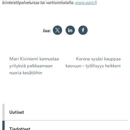
kiinteistöpalveluissa tai vartiointialalla.
www.pam.fi
Jaa:
Mari Kiviniemi kannustaa
Korona sysäsi kauppaa
Artikkelien selaus
yrityksiä palkkaamaan
kasvuun – työllisyys heikkeni
nuoria kesätöihin
Uutiset
Tiedotteet