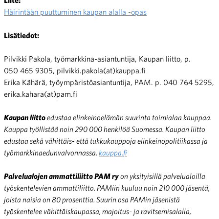
Häirintään puuttuminen kaupan alalla -opas
Lisätiedot:
Pilvikki Pakola, työmarkkina-asiantuntija, Kaupan liitto, p.
050 465 9305, pilvikki.pakola(at)kauppa.fi
Erika Kähärä, työympäristöasiantuntija, PAM. p. 040 764 5295,
erika.kahara(at)pam.fi
Kaupan liitto
edustaa elinkeinoelämän suurinta toimialaa kauppaa.
Kauppa työllistää noin 290 000 henkilöä Suomessa. Kaupan liitto
edustaa sekä vähittäis- että tukkukauppoja elinkeinopolitiikassa ja
työmarkkinaedunvalvonnassa.
kauppa.fi
Palvelualojen ammattiliitto PAM ry
on yksityisillä palvelualoilla
työskentelevien ammattiliitto. PAMiin kuuluu noin 210 000 jäsentä,
joista naisia on 80 prosenttia. Suurin osa PAMin jäsenistä
työskentelee vähittäiskaupassa, majoitus- ja ravitsemisalalla,