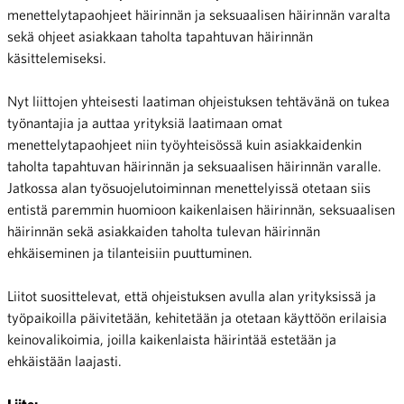
menettelytapaohjeet häirinnän ja seksuaalisen häirinnän varalta
sekä ohjeet asiakkaan taholta tapahtuvan häirinnän
käsittelemiseksi.
Nyt liittojen yhteisesti laatiman ohjeistuksen tehtävänä on tukea
työnantajia ja auttaa yrityksiä laatimaan omat
menettelytapaohjeet niin työyhteisössä kuin asiakkaidenkin
taholta tapahtuvan häirinnän ja seksuaalisen häirinnän varalle.
Jatkossa alan työsuojelutoiminnan menettelyissä otetaan siis
entistä paremmin huomioon kaikenlaisen häirinnän, seksuaalisen
häirinnän sekä asiakkaiden taholta tulevan häirinnän
ehkäiseminen ja tilanteisiin puuttuminen.
Liitot suosittelevat, että ohjeistuksen avulla alan yrityksissä ja
työpaikoilla päivitetään, kehitetään ja otetaan käyttöön erilaisia
keinovalikoimia, joilla kaikenlaista häirintää estetään ja
ehkäistään laajasti.
Liite: