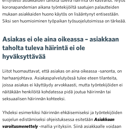
koronapandemian aikana työntekijöiltä saatujen palautteiden
mukaan asiakkaiden huono käytös on lisääntynyt entisestään.
Siksi sen huomioiminen työpaikan työsuojelutoimissa on tärkeää.
Asiakas ei ole aina oikeassa – asiakkaan
taholta tuleva häirintä ei ole
hyväksyttävää
Liitot huomauttavat, että asiakas on aina oikeassa -sanonta, on
harhaanjohtava. Asiakaspalvelutyössä tulee eteen tilanteita,
joissa asiakas ei käyttäydy arvokkaasti, mutta työntekijöiden ei
näitäkään henkilöitä kohdatessa pidä joutua häirinnän tai
seksuaalisen häirinnän kohteeksi.
Yhdeksi esimerkiksi häirinnän ehkäisemiseksi ja työntekijöiden
suojelun edistämiseksi ohjeistuksessa esitetään
Asiakkaan
varoitusmenettely
-mallia yrityksiin. Siinä asiakkaalle voidaan