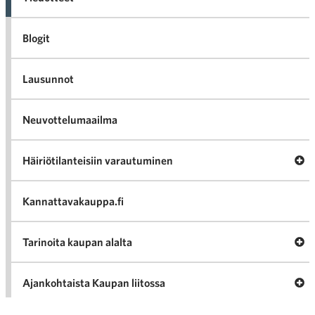
Blogit
Lausunnot
Neuvottelumaailma
Av
Häiriötilanteisiin varautuminen
Häir
va
Kannattavakauppa.fi
A
Tarinoita kaupan alalta
val
Tari
ka
Ava
Ajankohtaista Kaupan liitossa
al
Ajan
K