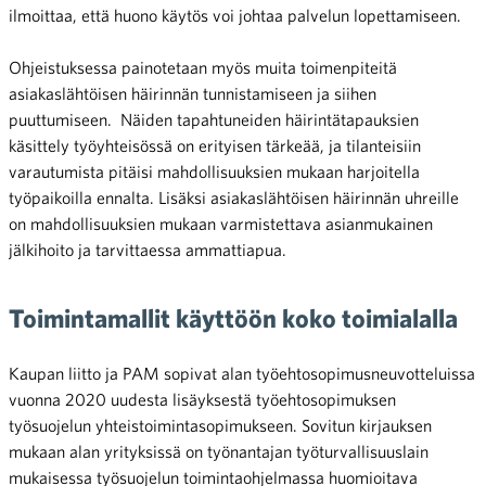
ilmoittaa, että huono käytös voi johtaa palvelun lopettamiseen.
Ohjeistuksessa painotetaan myös muita toimenpiteitä
asiakaslähtöisen häirinnän tunnistamiseen ja siihen
puuttumiseen. Näiden tapahtuneiden häirintätapauksien
käsittely työyhteisössä on erityisen tärkeää, ja tilanteisiin
varautumista pitäisi mahdollisuuksien mukaan harjoitella
työpaikoilla ennalta. Lisäksi asiakaslähtöisen häirinnän uhreille
on mahdollisuuksien mukaan varmistettava asianmukainen
jälkihoito ja tarvittaessa ammattiapua.
Toimintamallit käyttöön koko toimialalla
Kaupan liitto ja PAM sopivat alan työehtosopimusneuvotteluissa
vuonna 2020 uudesta lisäyksestä työehtosopimuksen
työsuojelun yhteistoimintasopimukseen. Sovitun kirjauksen
mukaan alan yrityksissä on työnantajan työturvallisuuslain
mukaisessa työsuojelun toimintaohjelmassa huomioitava