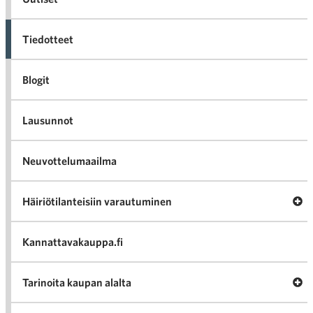
Tiedotteet
Blogit
Lausunnot
Neuvottelumaailma
Av
Häiriötilanteisiin varautuminen
Häir
va
Kannattavakauppa.fi
A
Tarinoita kaupan alalta
val
Tari