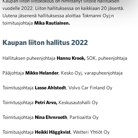
Kaupan liiton liittokokous on nimittänyt liitolle hallituksen
vuodelle 2022. Liiton hallituksessa on kaikkiaan 20 jäsentä.
Uutena jäsenenä hallituksessa aloittaa Tokmanni Oyj:n
toimitusjohtaja
Mika Rautiainen.
Kaupan liiton hallitus 2022
Hallituksen puheenjohtaja
Hannu Krook,
SOK, puheenjohtaja
Pääjohtaja
Mikko Helander
, Kesko Oyj, varapuheenjohtaja
Toimitusjohtaja
Lasse Ahlstedt
, Volvo Car Finland Oy
Toimitusjohtaja
Petri Arvo,
Keskusautohalli Oy
Toimitusjohtaja
Nina Ehrnrooth
, Partioaitta Oy
Toimitusjohtaja
Heikki Häggkvist
, Wetteri Yhtiöt Oy