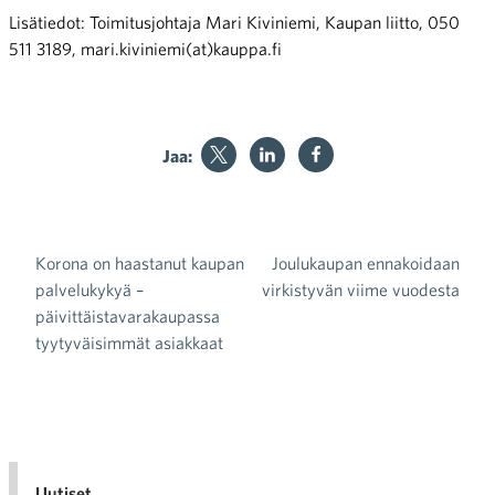
Lisätiedot: Toimitusjohtaja Mari Kiviniemi, Kaupan liitto, 050
511 3189, mari.kiviniemi(at)kauppa.fi
Jaa:
Korona on haastanut kaupan
Joulukaupan ennakoidaan
Artikkelien selaus
palvelukykyä –
virkistyvän viime vuodesta
päivittäistavarakaupassa
tyytyväisimmät asiakkaat
Uutiset