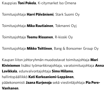
Kauppias
Toni Pokela
, K-citymarket Iso Omena
Toimitusjohtaja
Harri Päiväniemi
, Stark Suomi Oy
Toimitusjohtaja
Mika Rautiainen
, Tokmanni Oyj
Toimitusjohtaja
Teemu Rissanen
, R-kioski Oy
Toimitusjohtaja
Mikko Teittinen
, Bang & Bonsomer Group Oy
Kaupan liiton johtoryhmän muodostavat toimitusjohtaja
Mari
Kiviniemen
lisäksi työmarkkinajohtaja, varatoimitusjohtaja
Anna
Lavikkala
, edunvalvontajohtaja
Simo Hiilamo
,
hallintopäällikkö
Kati Korkeaniemi-Leppänen
,
pääekonomisti
Jaana Kurjenoja
sekä viestintäjohtaja
Pia Pere-
Vanhanen
.