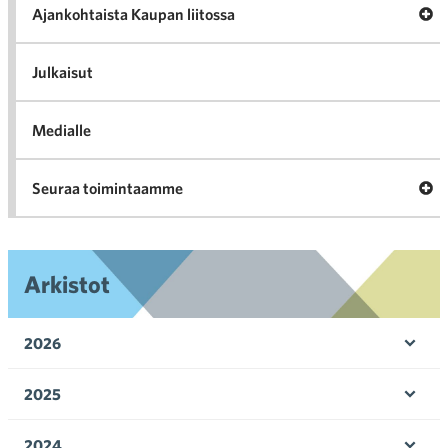
ka
Ava
Ajankohtaista Kaupan liitossa
al
Ajan
K
l
Julkaisut
Medialle
Ava
Seuraa toimintaamme
toi
Arkistot
2026
Ava
valik
2025
Ava
valik
2024