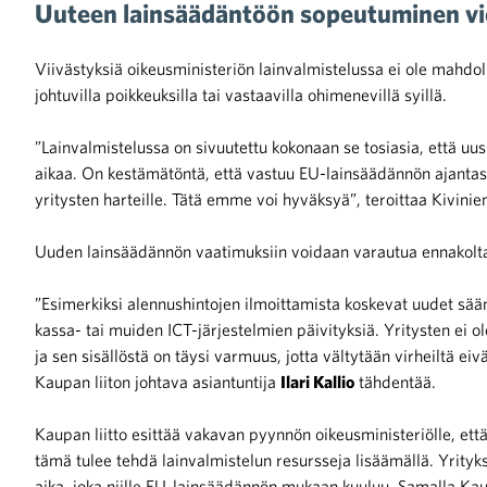
Uuteen lainsäädäntöön sopeutuminen vie 
Viivästyksiä oikeusministeriön lainvalmistelussa ei ole mahdol
johtuvilla poikkeuksilla tai vastaavilla ohimenevillä syillä.
”Lainvalmistelussa on sivuutettu kokonaan se tosiasia, että uus
aikaa. On kestämätöntä, että vastuu EU-lainsäädännön ajanta
yritysten harteille. Tätä emme voi hyväksyä”, teroittaa Kivinie
Uuden lainsäädännön vaatimuksiin voidaan varautua ennakolta 
”Esimerkiksi alennushintojen ilmoittamista koskevat uudet sään
kassa- tai muiden ICT-järjestelmien päivityksiä. Yritysten ei 
ja sen sisällöstä on täysi varmuus, jotta vältytään virheiltä eiv
Kaupan liiton johtava asiantuntija
Ilari Kallio
tähdentää.
Kaupan liitto esittää vakavan pyynnön oikeusministeriölle, ett
tämä tulee tehdä lainvalmistelun resursseja lisäämällä. Yrityk
aika, joka niille EU-lainsäädännön mukaan kuuluu. Samalla Kaupa