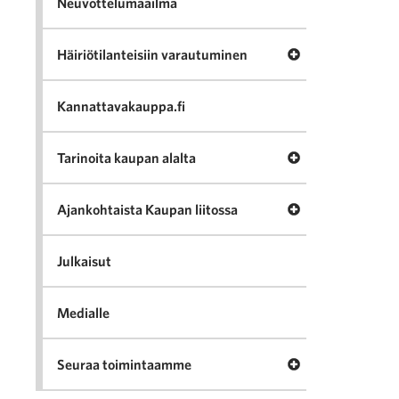
Neuvottelumaailma
Avaa valikko Häir
Häiriötilanteisiin varautuminen
Kannattavakauppa.fi
Avaa valikko Tari
Tarinoita kaupan alalta
Avaa valikko Ajan
Ajankohtaista Kaupan liitossa
Julkaisut
Medialle
Avaa valikko Seu
Seuraa toimintaamme