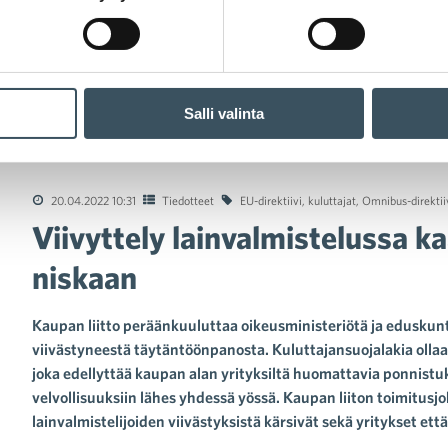
Salli valinta
yttely lainvalmistelussa kaatuu yritysten ja kuluttajien niskaan
20.04.2022 10:31
Tiedotteet
EU-direktiivi
,
kuluttajat
,
Omnibus-direktii
Viivyttely lainvalmistelussa ka
niskaan
Kaupan liitto peräänkuuluttaa oikeusministeriötä ja edusk
viivästyneestä täytäntöönpanosta. Kuluttajansuojalakia olla
joka edellyttää kaupan alan yrityksiltä huomattavia ponnistuk
velvollisuuksiin lähes yhdessä yössä. Kaupan liiton toimitusjo
lainvalmistelijoiden viivästyksistä kärsivät sekä yritykset että