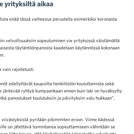
yrityksiltä aikaa
lista enää tässä vaiheessa perustella esimerkiksi koronasta
iin velvollisuuksiin sopeutuminen vie yrityksissä väistämättä
saisesta täytäntöönpanosta kaadetaan käytännössä kokonaan
mi.
vain rajoitetusti.
nöt edellyttävät kaupoilta henkilöstön kouluttamista sekä
ole järkevää ryhtyä kumpaankaan ennen kuin laki on hyväksytty
ätkä panostukset koulutuksiin ja päivityksiin valu hukkaan”,
ä viivästyksistä pyritään pikimmiten eroon. Viime kädessä
sille on jätettävä toimintansa sopeuttamiseen vähintään se
n liitto toivoo, että käsitellessään lakipakettia eduskunta