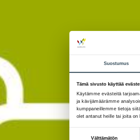
Suostumus
Tämä sivusto käyttää eväste
Käytämme evästeitä tarjoama
ja kävijämäärämme analysoim
kumppaneillemme tietoja siitä
olet antanut heille tai joita o
Suostumuksen
Välttämätön
valinta