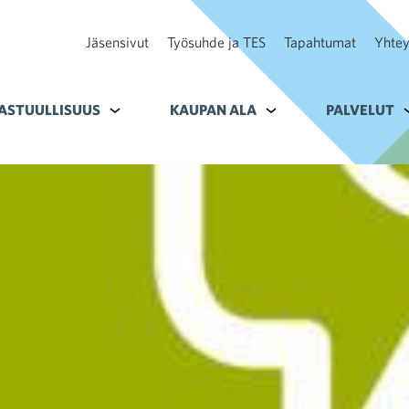
Jäsensivut
Työsuhde ja TES
Tapahtumat
Yhtey
ohteelle Tavoitteet
ASTUULLISUUS
Alavalikko kohteelle Vastuullisuus
KAUPAN ALA
Alavalikko kohteelle K
PALVELUT
A