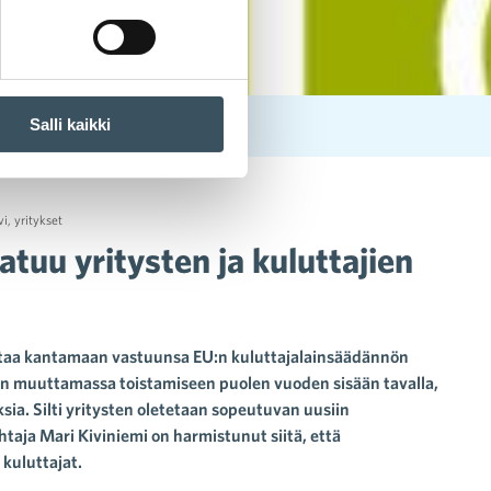
Salli kaikki
vi
,
yritykset
atuu yritysten ja kuluttajien
untaa kantamaan vastuunsa EU:n kuluttajalainsäädännön
an muuttamassa toistamiseen puolen vuoden sisään tavalla,
sia. Silti yritysten oletetaan sopeutuvan uusiin
htaja Mari Kiviniemi on harmistunut siitä, että
 kuluttajat.