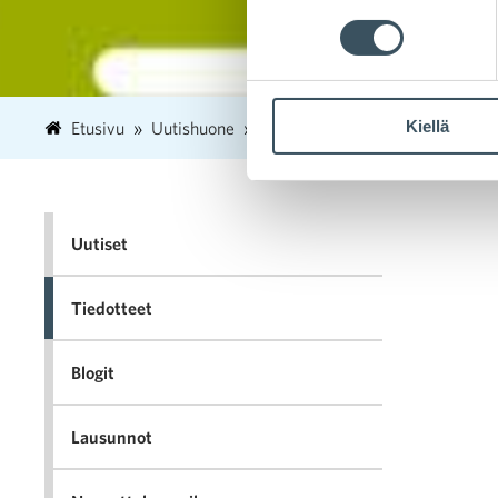
Kiellä
Etusivu
Uutishuone
2022
huhtikuu
20
Viiv
Uutiset
Tiedotteet
Blogit
Lausunnot