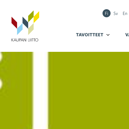
Fi
Sv
En
TAVOITTEET
Alavalikko k
V