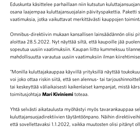
Eduskunta käsittelee parhaillaan niin kutsutun kuluttajansuoja
osana laajempaa kuluttajansuojalain päivityspakettia. Paketti s
iötilanteisiin varautuminen
vaatimuksia, jotka vaikuttavat merkittävästi kauppojen toimint
Omnibus-direktiivin mukaan kansallisen lainsäädännön olisi pit
aloittaa 28.5.2022. Nyt näyttää siltä, että kaupoille jää puole
sopeutua uusiin vaatimuksiin. Kaupan liitto kummeksuu tilannett
noita kaupan alalta
mahdollisuutta varautua uusiin vaatimuksiin ilman kiirehtimis
”Monilla kuluttajakauppaa käyvillä yrityksillä näyttää toukok
kohtaista Kaupan liitossa
voi joko ottaa riskin siitä, että sen alennus- tai tarjoushinnoit
tai keskeyttää väliaikaisesti kaikenlaiset kampanjat, mistä kärs
toimitusjohtaja
Mari Kiviniemi
toteaa.
Yhtä selvästi aikataulusta myöhästyi myös tavarankauppaa sekä 
kuluttajansuojadirektiivien täytäntöönpano. Näihin direktiiveih
että sovellettavaksi 1.1.2022, vaikka muutosten olisi pitänyt olla
raa toimintaamme