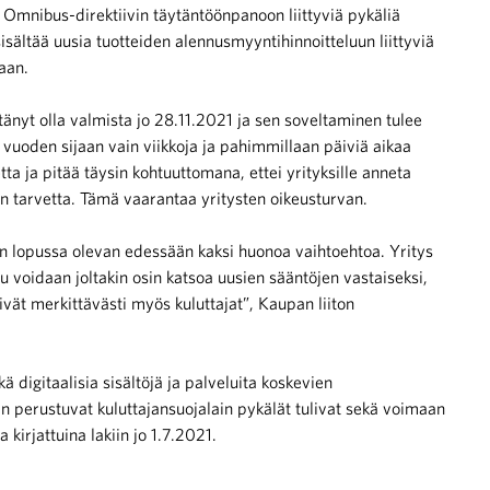
n Omnibus-direktiivin täytäntöönpanoon liittyviä pykäliä
isältää uusia tuotteiden alennusmyyntihinnoitteluun liittyviä
aan.
änyt olla valmista jo 28.11.2021 ja sen soveltaminen tulee
n vuoden sijaan vain viikkoja ja pahimmillaan päiviä aikaa
a ja pitää täysin kohtuuttomana, ettei yrityksille anneta
en tarvetta. Tämä vaarantaa yritysten oikeusturvan.
uun lopussa olevan edessään kaksi huonoa vaihtoehtoa. Yritys
telu voidaan joltakin osin katsoa uusien sääntöjen vastaiseksi,
ivät merkittävästi myös kuluttajat”, Kaupan liiton
digitaalisia sisältöjä ja palveluita koskevien
in perustuvat kuluttajansuojalain pykälät tulivat sekä voimaan
 kirjattuina lakiin jo 1.7.2021.