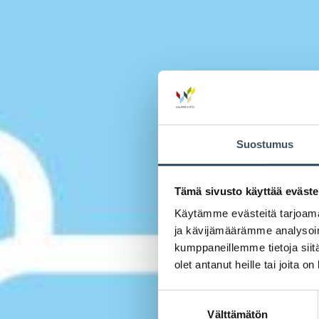
Suostumus
Tämä sivusto käyttää eväste
Käytämme evästeitä tarjoama
ja kävijämäärämme analysoim
kumppaneillemme tietoja siitä
olet antanut heille tai joita o
Suostumuksen
Välttämätön
valinta