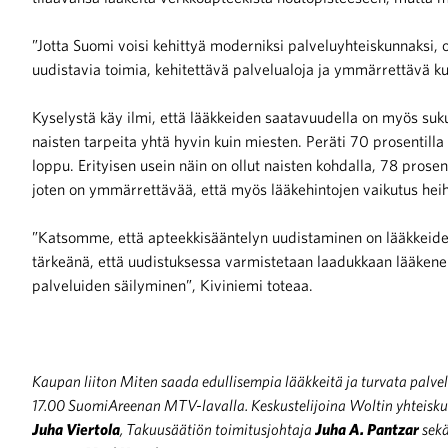
”Jotta Suomi voisi kehittyä moderniksi palveluyhteiskunnaksi,
uudistavia toimia, kehitettävä palvelualoja ja ymmärrettävä ku
Kyselystä käy ilmi, että lääkkeiden saatavuudella on myös suku
naisten tarpeita yhtä hyvin kuin miesten. Peräti 70 prosentilla 
loppu. Erityisen usein näin on ollut naisten kohdalla, 78 prose
joten on ymmärrettävää, että myös lääkehintojen vaikutus hei
”Katsomme, että apteekkisääntelyn uudistaminen on lääkkeide
tärkeänä, että uudistuksessa varmistetaan laadukkaan lääkene
palveluiden säilyminen”, Kiviniemi toteaa.
Kaupan liiton Miten saada edullisempia lääkkeitä ja turvata palve
17.00 SuomiAreenan MTV-lavalla. Keskustelijoina Woltin yhteisk
Juha Viertola
, Takuusäätiön toimitusjohtaja
Juha A. Pantzar
sekä