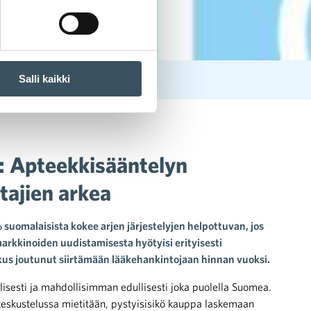
Salli kaikki
taisi kuluttajien arkea
: Apteekkisääntelyn
tajien arkea
uomalaisista kokee arjen järjestelyjen helpottuvan, jos
arkkinoiden uudistamisesta hyötyisi erityisesti
oskus joutunut siirtämään lääkehankintojaan hinnan vuoksi.
llisesti ja mahdollisimman edullisesti joka puolella Suomea.
keskustelussa mietitään, pystyisisikö kauppa laskemaan