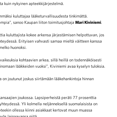
ta kuin nykyinen apteekkijärjestelmä.
mäksi kuluttajaa lääketurvallisuudesta tinkimättä.
mpia”, sanoo Kaupan liiton toimitusjohtaja
Mari Kiviniemi
.
a kuluttajista kokee arkensa järjestämisen helpottuvan, jos
hteydessä. Erityisen vahvasti samaa mieltä väitteen kanssa
 melko huonoksi.
aikeuksia kohtaavien arkea, sillä heillä on todennäköisesti
inomaan lääkkeiden vuoksi”, Kiviniemi avaa kyselyn tuloksia.
ta on joutunut joskus siirtämään lääkehankintoja hinnan
ansaajien joukossa. Lapsiperheistä peräti 77 prosenttia
 yhteydessä. Yli kolmella neljänneksellä suomalaisista on
iapteekin ollessa kiinni asiakkaat kertovat muun muassa
yös lainaavansa niitä.