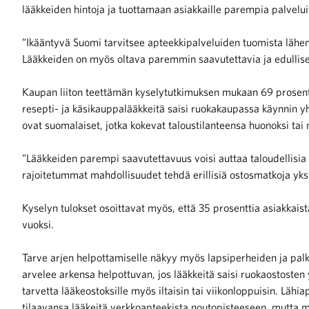
lääkkeiden hintoja ja tuottamaan asiakkaille parempia palvelui
iötilanteisiin varautuminen
”Ikääntyvä Suomi tarvitsee apteekkipalveluiden tuomista lähem
Lääkkeiden on myös oltava paremmin saavutettavia ja edullise
Kaupan liiton teettämän kyselytutkimuksen mukaan 69 prosentti
resepti- ja käsikauppalääkkeitä saisi ruokakaupassa käynnin y
noita kaupan alalta
ovat suomalaiset, jotka kokevat taloustilanteensa huonoksi tai
”Lääkkeiden parempi saavutettavuus voisi auttaa taloudellisia v
kohtaista Kaupan liitossa
rajoitetummat mahdollisuudet tehdä erillisiä ostosmatkoja yks
Kyselyn tulokset osoittavat myös, että 35 prosenttia asiakkais
vuoksi.
Tarve arjen helpottamiselle näkyy myös lapsiperheiden ja palk
arvelee arkensa helpottuvan, jos lääkkeitä saisi ruokaostosten
raa toimintaamme
tarvetta lääkeostoksille myös iltaisin tai viikonloppuisin. Läh
tilaavansa lääkeitä verkkoapteekista noutopisteeseen, mutta m