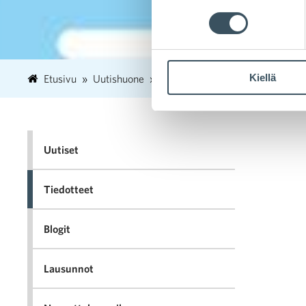
Kiellä
Etusivu
Uutishuone
2022
heinäkuu
13
Kaup
Uutiset
Tiedotteet
Blogit
Lausunnot