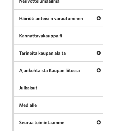
Neuvottelumaailma
Avaa valikko Häir
Häiriötilanteisiin varautuminen
Kannattavakauppa.fi
Avaa valikko Tari
Tarinoita kaupan alalta
Avaa valikko Ajan
Ajankohtaista Kaupan liitossa
Julkaisut
Medialle
Avaa valikko Seu
Seuraa toimintaamme