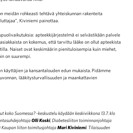
 on meidän rohkeasti tehtävä yhteiskunnan rakenteita
luttajaa”, Kiviniemi painottaa.
puolivaikutuksia: apteekkijärjestelmä ei selvästikään palvele
asiakkaista on kokemus, että tarvittu lääke on ollut apteekista
ntilla. Naiset ovat keskimäärin pienituloisempia kuin miehet,
hin on suurempi.
n käyttäjien ja kansantalouden edun mukaista. Pidämme
uvonnan, lääkitysturvallisuuden ja maankattavien
lut koko Suomessa? -keskustelu käydään keskiviikkona 13.7. klo
untasuhdejohtaja
Olli Koski
, Diabetesliiton toiminnanjohtaja
 Kaupan liiton toimitusjohtaja
Mari Kiviniemi
. Tilaisuuden