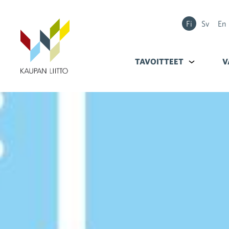
Fi
Sv
En
TAVOITTEET
Alavalikko k
V