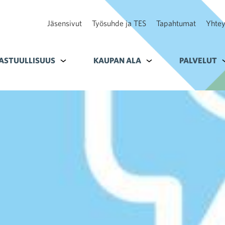
Jäsensivut
Työsuhde ja TES
Tapahtumat
Yhtey
ohteelle Tavoitteet
ASTUULLISUUS
Alavalikko kohteelle Vastuullisuus
KAUPAN ALA
Alavalikko kohteelle K
PALVELUT
A