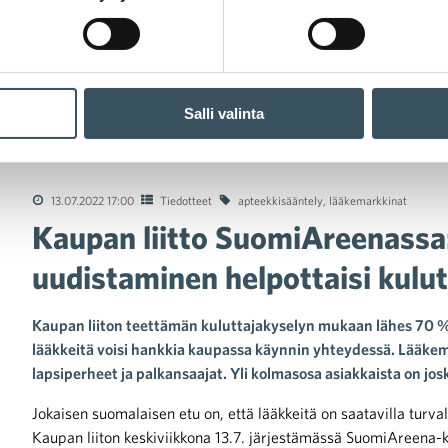
Salli valinta
an liitto SuomiAreenassa: Apteekkisääntelyn uudistaminen helpot
13.07.2022 17:00
Tiedotteet
apteekkisääntely
,
lääkemarkkinat
Kaupan liitto SuomiAreenassa
uudistaminen helpottaisi kulut
Kaupan liiton teettämän kuluttajakyselyn mukaan lähes 70 % s
lääkkeitä voisi hankkia kaupassa käynnin yhteydessä. Lääkem
lapsiperheet ja palkansaajat. Yli kolmasosa asiakkaista on j
Jokaisen suomalaisen etu on, että lääkkeitä on saatavilla turva
Kaupan liiton keskiviikkona 13.7. järjestämässä SuomiAreena-