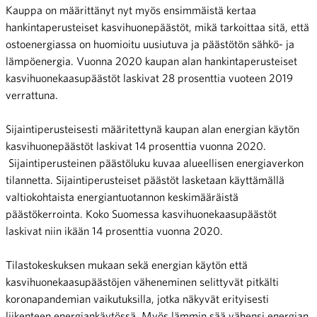
Kauppa on määrittänyt nyt myös ensimmäistä kertaa
hankintaperusteiset kasvihuonepäästöt, mikä tarkoittaa sitä, että
ostoenergiassa on huomioitu uusiutuva ja päästötön sähkö- ja
lämpöenergia. Vuonna 2020 kaupan alan hankintaperusteiset
kasvihuonekaasupäästöt laskivat 28 prosenttia vuoteen 2019
verrattuna.
Sijaintiperusteisesti määritettynä kaupan alan energian käytön
kasvihuonepäästöt laskivat 14 prosenttia vuonna 2020.
Sijaintiperusteinen päästöluku kuvaa alueellisen energiaverkon
tilannetta. Sijaintiperusteiset päästöt lasketaan käyttämällä
valtiokohtaista energiantuotannon keskimääräistä
päästökerrointa. Koko Suomessa kasvihuonekaasupäästöt
laskivat niin ikään 14 prosenttia vuonna 2020.
Tilastokeskuksen mukaan sekä energian käytön että
kasvihuonekaasupäästöjen väheneminen selittyvät pitkälti
koronapandemian vaikutuksilla, jotka näkyvät erityisesti
liikenteen energiankäytössä. Myös lämmin sää vähensi energian