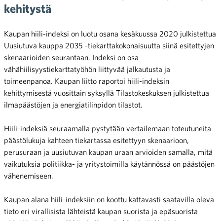
kehitystä
Kaupan hiili-indeksi on luotu osana kesäkuussa 2020 julkistettua
Uusiutuva kauppa 2035 -tiekarttakokonaisuutta siinä esitettyjen
skenaarioiden seurantaan. Indeksi on osa
vähähiilisyystiekarttatyöhön liittyvää jalkautusta ja
toimeenpanoa. Kaupan liitto raportoi hiili-indeksin
kehittymisestä vuosittain syksyllä Tilastokeskuksen julkistettua
ilmapäästöjen ja energiatilinpidon tilastot.
Hiili-indeksiä seuraamalla pystytään vertailemaan toteutuneita
päästölukuja kahteen tiekartassa esitettyyn skenaarioon,
perusuraan ja uusiutuvan kaupan uraan arvioiden samalla, mitä
vaikutuksia politiikka- ja yritystoimilla käytännössä on päästöjen
vähenemiseen.
Kaupan alana hiili-indeksiin on koottu kattavasti saatavilla oleva
tieto eri virallisista lähteistä kaupan suorista ja epäsuorista