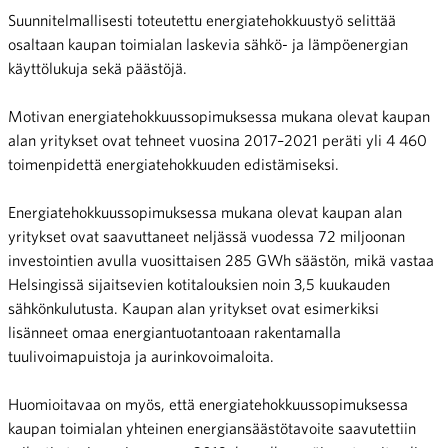
Suunnitelmallisesti toteutettu energiatehokkuustyö selittää
osaltaan kaupan toimialan laskevia sähkö- ja lämpöenergian
käyttölukuja sekä päästöjä.
Motivan energiatehokkuussopimuksessa mukana olevat kaupan
alan yritykset ovat tehneet vuosina 2017–2021 peräti yli 4 460
toimenpidettä energiatehokkuuden edistämiseksi.
Energiatehokkuussopimuksessa mukana olevat kaupan alan
yritykset ovat saavuttaneet neljässä vuodessa 72 miljoonan
investointien avulla vuosittaisen 285 GWh säästön, mikä vastaa
Helsingissä sijaitsevien kotitalouksien noin 3,5 kuukauden
sähkönkulutusta. Kaupan alan yritykset ovat esimerkiksi
lisänneet omaa energiantuotantoaan rakentamalla
tuulivoimapuistoja ja aurinkovoimaloita.
Huomioitavaa on myös, että energiatehokkuussopimuksessa
kaupan toimialan yhteinen energiansäästötavoite saavutettiin