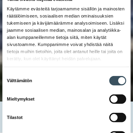
Käytämme evästeitä tarjoamamme sisällön ja mainosten
räätälöimiseen, sosiaalisen median ominaisuuksien
tukemiseen ja kävijämäärämme analysoimiseen. Lisäksi
jaamme sosiaalisen median, mainosalan ja analytiikka-
alan kumppaneillemme tietoja siitä, miten käytät
sivustoamme. Kumppanimme voivat yhdistää näitä
tietoja muihin tietoihin, joita olet antanut heille tai joita on
kerätty, kun olet käyttänyt heidän palvelujaan.
Suostumuksen
Välttämätön
valinta
Mieltymykset
Etusivu
Uutishuone
2022
marraskuu
18
Kaupan sähkö- ja lämpöenergian käyttö laskivat vuonna
Tilastot
2020 − hiilidioksidipäästöt vähenivät reilusti