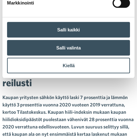
Markkinointi
18.11.2022 14:16
Uutiset
energiatehokkuus
,
energiatehokkuussopimus
,
energiatehokkuustyö
Salli kaikki
Kaupan sähkö- ja
lämpöenergian käyttö laskivat
Salli valinta
vuonna 2020 −
Kiellä
hiilidioksidipäästöt vähenivät
reilusti
Kaupan yritysten sähkön käyttö laski 7 prosenttia ja lämmön
käyttö 3 prosenttia vuonna 2020 vuoteen 2019 verrattuna,
kertoo Tilastokeskus. Kaupan hiili-indeksin mukaan kaupan
hiilidioksidipäästöt puolestaan vähenivät 28 prosenttia vuonna
2020 verrattuna edellisvuoteen. Luvun suuruus selittyy sillä,
että kaupan ala on nyt ensimmäistä kertaa laskenut mukaan