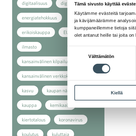
digitaalisuus
digitalisaatio
Tämä sivusto käyttää eväste
Käytämme evästeitä tarjoama
energiatehokkuus
ja kävijämäärämme analysoim
kumppaneillemme tietoja siitä
erikoiskauppa
EU
olet antanut heille tai joita o
ilmasto
Suostumuksen
Välttämätön
valinta
kansainvälinen kilpailu
kansainvälinen verkkokauppa
kasvu
kaupan näkymät
Kiellä
kauppa
kemikaalit
kiertotalous
koronavirus
koulutus
kuluttaja