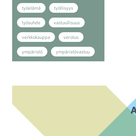
työelämä
työllisyys
työsuhde
vastuullisuus
verkkokauppa
verotus
ympäristö
ympäristövastuu
A