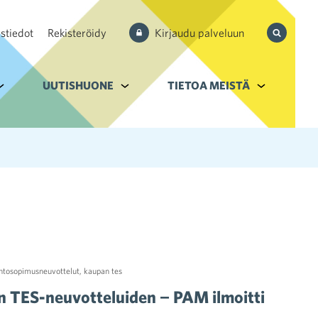
Hae
stiedot
Rekisteröidy
Kirjaudu palveluun
sivustolta
aupan ala
lavalikko kohteelle Palvelut
UUTISHUONE
Alavalikko kohteelle Uutishuone
TIETOA MEISTÄ
Alavalikko k
htosopimusneuvottelut
,
kaupan tes
n TES-neuvotteluiden − PAM ilmoitti