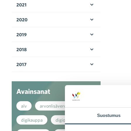
2021
Avaa valikko
2020
Avaa valikko
2019
Avaa valikko
2018
Avaa valikko
2017
Avaa valikko
Avainsanat
alv
arvonlisävero
Suostumus
digikauppa
digiostaminen