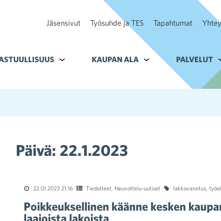
Jäsensivut
Työsuhde ja TES
Tapahtumat
Yhtey
ohteelle Tavoitteet
ASTUULLISUUS
Alavalikko kohteelle Vastuullisuus
KAUPAN ALA
Alavalikko kohteelle K
PALVELUT
A
Päivä:
22.1.2023
22.01.2023 21:16
Tiedotteet
,
Neuvottelu-uutiset
lakkovaroitus
,
työe
Poikkeuksellinen käänne kesken kaupa
laajoista lakoista