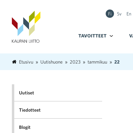
Fi
Sv
En
TAVOITTEET
Alavalikko k
V
Etusivu
Uutishuone
2023
tammikuu
22
Uutiset
Tiedotteet
Blogit