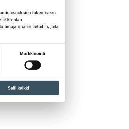
 ominaisuuksien tukemiseen
tiikka-alan
ietoja muihin tietoihin, joita
Markkinointi
Salli kaikki