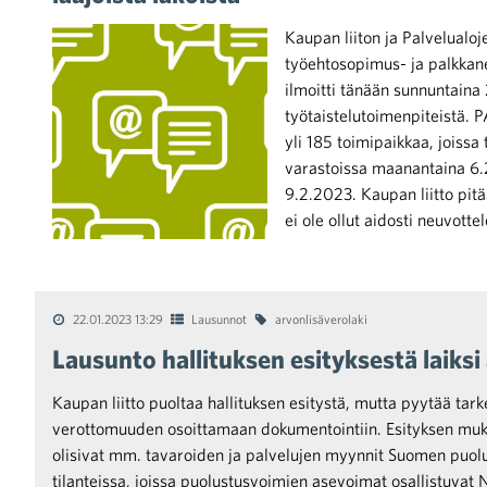
Kaupan liiton ja Palvelual
työehtosopimus- ja palkkane
ilmoitti tänään sunnuntaina 
työtaistelutoimenpiteistä. 
yli 185 toimipaikkaa, joissa
iötilanteisiin varautuminen
varastoissa maanantaina 6.
9.2.2023. Kaupan liitto pi
ei ole ollut aidosti neuvot
noita kaupan alalta
22.01.2023 13:29
Lausunnot
arvonlisäverolaki
Lausunto hallituksen esityksestä laiks
kohtaista Kaupan liitossa
Kaupan liitto puoltaa hallituksen esitystä, mutta pyytää ta
verottomuuden osoittamaan dokumentointiin. Esityksen mu
olisivat mm. tavaroiden ja palvelujen myynnit Suomen puol
tilanteissa, joissa puolustusvoimien asevoimat osallistuvat