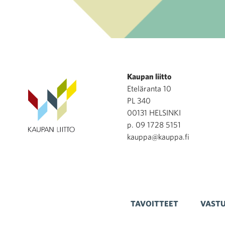
Kaupan liitto
Eteläranta 10
PL 340
00131 HELSINKI
p. 09 1728 5151
kauppa@kauppa.fi
TAVOITTEET
VASTU