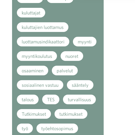
kuluttajat
kuluttajien luottamus
luottamusindikaattori
myynti
myyntikoulutus
nuoret
osaaminen
palvelut
sosiaalinen vastuu
sääntely
talous
TES
turvallisuus
Tutkimukset
tutkimukset
työ
työehtosopimus