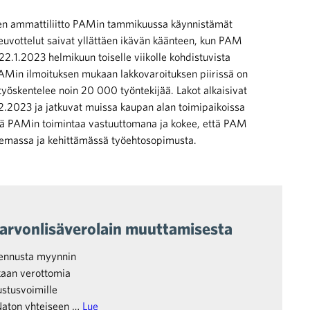
ojen ammattiliitto PAMin tammikuussa käynnistämät
uvottelut saivat yllättäen ikävän käänteen, kun PAM
22.1.2023 helmikuun toiselle viikolle kohdistuvista
PAMin ilmoituksen mukaan lakkovaroituksen piirissä on
 työskentelee noin 20 000 työntekijää. Lakot alkaisivat
2.2023 ja jatkuvat muissa kaupan alan toimipaikoissa
tää PAMin toimintaa vastuuttomana ja kokee, että PAM
telemassa ja kehittämässä työehtosopimusta.
i arvonlisäverolain muuttamisesta
rkennusta myynnin
kaan verottomia
ustusvoimille
 Naton yhteiseen …
Lue