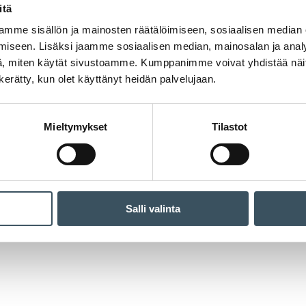
itä
mme sisällön ja mainosten räätälöimiseen, sosiaalisen median
iseen. Lisäksi jaamme sosiaalisen median, mainosalan ja analy
, miten käytät sivustoamme. Kumppanimme voivat yhdistää näitä t
n kerätty, kun olet käyttänyt heidän palvelujaan.
Mieltymykset
Tilastot
Salli valinta