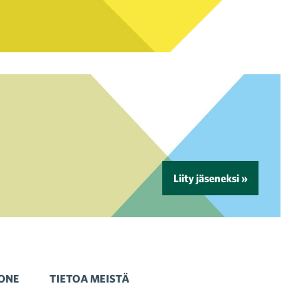
Liity jäseneksi »
ONE
TIETOA MEISTÄ