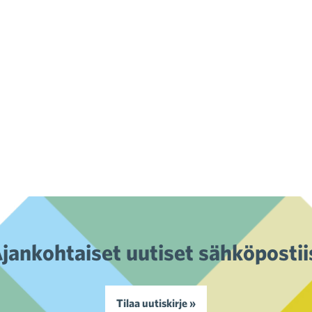
jankohtaiset uutiset sähköpostii
Tilaa uutiskirje »