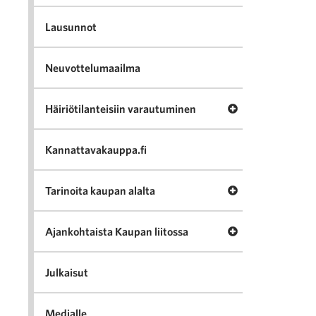
Lausunnot
Neuvottelumaailma
Avaa valikko Häir
Häiriötilanteisiin varautuminen
Kannattavakauppa.fi
Avaa valikko Tari
Tarinoita kaupan alalta
Avaa valikko Ajan
Ajankohtaista Kaupan liitossa
Julkaisut
Medialle