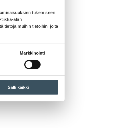
 ominaisuuksien tukemiseen
tiikka-alan
ietoja muihin tietoihin, joita
Markkinointi
Salli kaikki