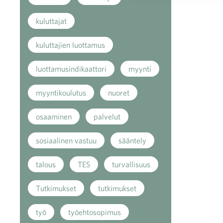
kuluttajat
kuluttajien luottamus
luottamusindikaattori
myynti
myyntikoulutus
nuoret
osaaminen
palvelut
sosiaalinen vastuu
sääntely
talous
TES
turvallisuus
Tutkimukset
tutkimukset
työ
työehtosopimus