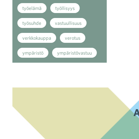
työelämä
työllisyys
työsuhde
vastuullisuus
verkkokauppa
verotus
ympäristö
ympäristövastuu
A