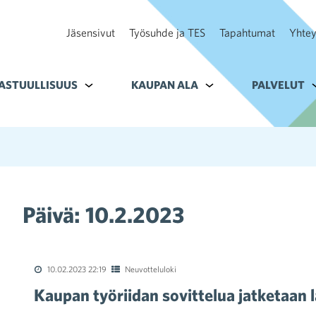
Jäsensivut
Työsuhde ja TES
Tapahtumat
Yhtey
ohteelle Tavoitteet
ASTUULLISUUS
Alavalikko kohteelle Vastuullisuus
KAUPAN ALA
Alavalikko kohteelle K
PALVELUT
A
Päivä:
10.2.2023
10.02.2023 22:19
Neuvotteluloki
Kaupan työriidan sovittelua jatketaan 