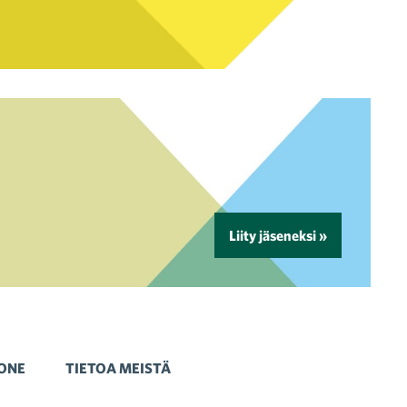
Liity jäseneksi »
ONE
TIETOA MEISTÄ