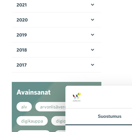
2021
Avaa valikko
2020
Avaa valikko
2019
Avaa valikko
2018
Avaa valikko
2017
Avaa valikko
Avainsanat
alv
arvonlisävero
Suostumus
digikauppa
digiostaminen