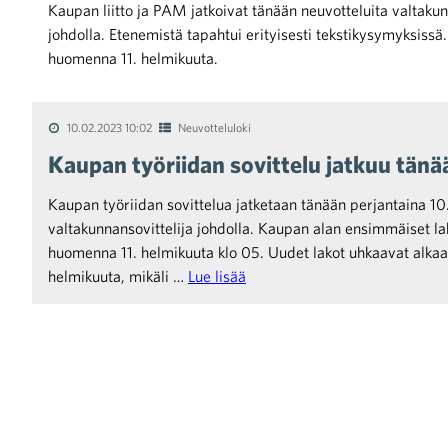
Kaupan liitto ja PAM jatkoivat tänään neuvotteluita valtakun
johdolla. Etenemistä tapahtui erityisesti tekstikysymyksissä.
huomenna 11. helmikuuta.
10.02.2023 10:02
Neuvotteluloki
iötilanteisiin varautuminen
Kaupan työriidan sovittelu jatkuu tänä
Kaupan työriidan sovittelua jatketaan tänään perjantaina 10
valtakunnansovittelija johdolla. Kaupan alan ensimmäiset la
huomenna 11. helmikuuta klo 05. Uudet lakot uhkaavat alkaa h
noita kaupan alalta
helmikuuta, mikäli …
Lue lisää
kohtaista Kaupan liitossa