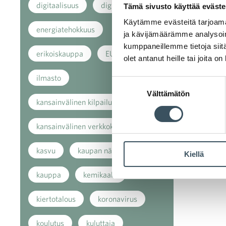
digitaalisuus
digitalisaatio
Tämä sivusto käyttää eväste
Käytämme evästeitä tarjoama
energiatehokkuus
ja kävijämäärämme analysoim
kumppaneillemme tietoja siitä
erikoiskauppa
EU
olet antanut heille tai joita o
ilmasto
Suostumuksen
Välttämätön
valinta
kansainvälinen kilpailu
kansainvälinen verkkokauppa
kasvu
kaupan näkymät
Kiellä
kauppa
kemikaalit
kiertotalous
koronavirus
koulutus
kuluttaja