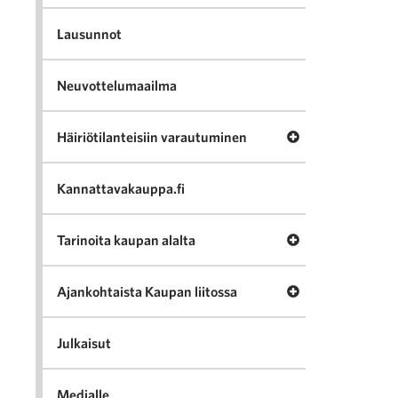
Lausunnot
Neuvottelumaailma
Avaa valikko Häir
Häiriötilanteisiin varautuminen
Kannattavakauppa.fi
Avaa valikko Tari
Tarinoita kaupan alalta
Avaa valikko Ajan
Ajankohtaista Kaupan liitossa
Julkaisut
Medialle