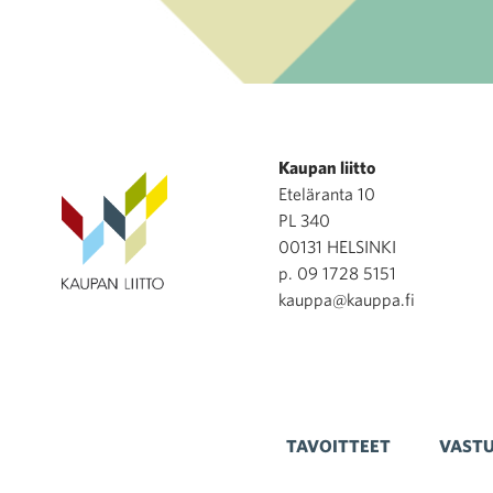
Kaupan liitto
Eteläranta 10
PL 340
00131 HELSINKI
p. 09 1728 5151
kauppa@kauppa.fi
TAVOITTEET
VASTU