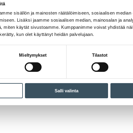
itä
mme sisällön ja mainosten räätälöimiseen, sosiaalisen median
iseen. Lisäksi jaamme sosiaalisen median, mainosalan ja analy
, miten käytät sivustoamme. Kumppanimme voivat yhdistää näitä t
n kerätty, kun olet käyttänyt heidän palvelujaan.
Mieltymykset
Tilastot
Salli valinta