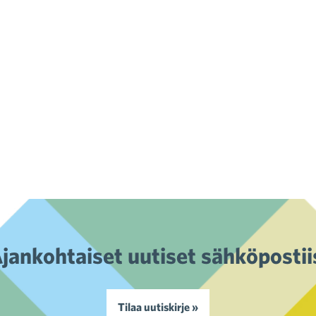
jankohtaiset uutiset sähköpostii
Tilaa uutiskirje »