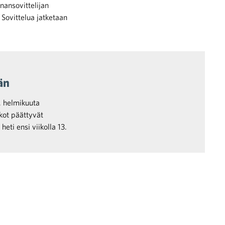
nansovittelijan
 Sovittelua jatketaan
än
. helmikuuta
kot päättyvät
eti ensi viikolla 13.