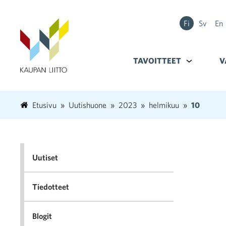
Fi
Sv
En
TAVOITTEET
Alavalikko k
V
Etusivu
Uutishuone
2023
helmikuu
10
Uutiset
Tiedotteet
Blogit