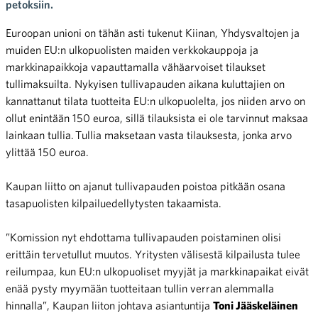
petoksiin.
Euroopan unioni on tähän asti tukenut Kiinan, Yhdysvaltojen ja
muiden EU:n ulkopuolisten maiden verkkokauppoja ja
markkinapaikkoja vapauttamalla vähäarvoiset tilaukset
tullimaksuilta. Nykyisen tullivapauden aikana kuluttajien on
kannattanut tilata tuotteita EU:n ulkopuolelta, jos niiden arvo on
ollut enintään 150 euroa, sillä tilauksista ei ole tarvinnut maksaa
lainkaan tullia. Tullia maksetaan vasta tilauksesta, jonka arvo
ylittää 150 euroa.
Kaupan liitto on ajanut tullivapauden poistoa pitkään osana
tasapuolisten kilpailuedellytysten takaamista.
”Komission nyt ehdottama tullivapauden poistaminen olisi
erittäin tervetullut muutos. Yritysten välisestä kilpailusta tulee
reilumpaa, kun EU:n ulkopuoliset myyjät ja markkinapaikat eivät
enää pysty myymään tuotteitaan tullin verran alemmalla
hinnalla”, Kaupan liiton johtava asiantuntija
Toni Jääskeläinen