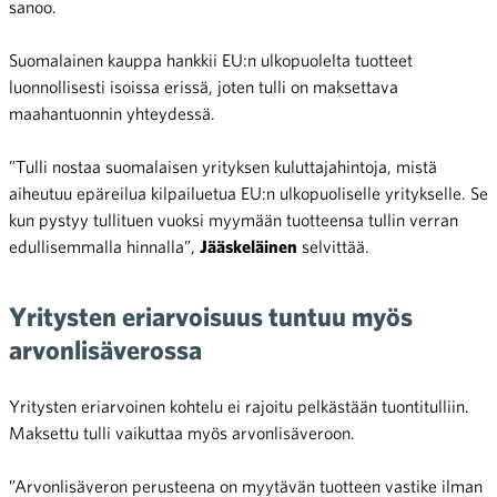
sanoo.
Suomalainen kauppa hankkii EU:n ulkopuolelta tuotteet
luonnollisesti isoissa erissä, joten tulli on maksettava
maahantuonnin yhteydessä.
”Tulli nostaa suomalaisen yrityksen kuluttajahintoja, mistä
aiheutuu epäreilua kilpailuetua EU:n ulkopuoliselle yritykselle. Se
kun pystyy tullituen vuoksi myymään tuotteensa tullin verran
edullisemmalla hinnalla”,
Jääskeläinen
selvittää.
Yritysten eriarvoisuus tuntuu myös
arvonlisäverossa
Yritysten eriarvoinen kohtelu ei rajoitu pelkästään tuontitulliin.
Maksettu tulli vaikuttaa myös arvonlisäveroon.
”Arvonlisäveron perusteena on myytävän tuotteen vastike ilman