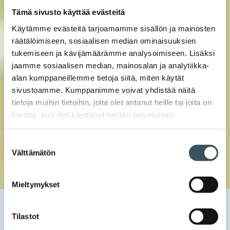
Tämä sivusto käyttää evästeitä
Käytämme evästeitä tarjoamamme sisällön ja mainosten
räätälöimiseen, sosiaalisen median ominaisuuksien
tukemiseen ja kävijämäärämme analysoimiseen. Lisäksi
jaamme sosiaalisen median, mainosalan ja analytiikka-
alan kumppaneillemme tietoja siitä, miten käytät
sivustoamme. Kumppanimme voivat yhdistää näitä
tietoja muihin tietoihin, joita olet antanut heille tai joita on
kerätty, kun olet käyttänyt heidän palvelujaan.
Suostumuksen
Välttämätön
valinta
Mieltymykset
Etusivu
Uutishuone
2023
toukokuu
26
EU-komissio ehdottaa tullivapauden poistamista –
Tilastot
pientavaran tilaaminen EU:n ulkopuolelta kallistuu