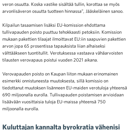
veron osuutta. Koska vastike sisältää tullin, korottaa se myös
arvonlisäveron osuutta tuotteen hinnassa”, Jääskeläinen sanoo.
Kilpailun tasaamisen lisäksi EU-komission ehdottama
tullivapauden poisto puuttuu tehokkaasti petoksiin. Komission
mukaan pakettien tilaajat ilmoittavat EU:iin saapuvien pakettien
arvon jopa 65 prosentissa tapauksista liian alhaiseksi
välttääkseen tuontitullit. Verotuksessa vastaava vähäarvoisten
tilausten verovapaus poistui vuoden 2021 aikana.
Verovapauden poisto on Kaupan liiton mukaan erinomainen
esimerkki onnistuneesta muutoksesta, sillä komissio on
tiedottanut muutoksen lisänneen EU-maiden verotuloja yhteensä
690 miljoonalla eurolla. Tullivapauden poistamisen arvioidaan
lisäävään vuosittaisia tuloja EU-maissa yhteensä 750
miljoonalla eurolla.
Kuluttajan kannalta byrokratia vähenisi