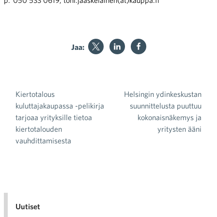
Jaa:
Kiertotalous
Helsingin ydinkeskustan
Artikkelien selaus
kuluttajakaupassa -pelikirja
suunnittelusta puuttuu
tarjoaa yrityksille tietoa
kokonaisnäkemys ja
kiertotalouden
yritysten ääni
vauhdittamisesta
Uutiset