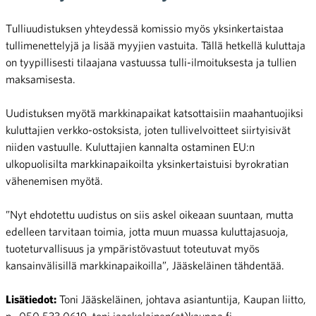
Tulliuudistuksen yhteydessä komissio myös yksinkertaistaa
tullimenettelyjä ja lisää myyjien vastuita. Tällä hetkellä kuluttaja
on tyypillisesti tilaajana vastuussa tulli-ilmoituksesta ja tullien
maksamisesta.
Uudistuksen myötä markkinapaikat katsottaisiin maahantuojiksi
kuluttajien verkko-ostoksista, joten tullivelvoitteet siirtyisivät
niiden vastuulle. Kuluttajien kannalta ostaminen EU:n
ulkopuolisilta markkinapaikoilta yksinkertaistuisi byrokratian
vähenemisen myötä.
”Nyt ehdotettu uudistus on siis askel oikeaan suuntaan, mutta
edelleen tarvitaan toimia, jotta muun muassa kuluttajasuoja,
tuoteturvallisuus ja ympäristövastuut toteutuvat myös
kansainvälisillä markkinapaikoilla”, Jääskeläinen tähdentää.
Lisätiedot:
Toni Jääskeläinen, johtava asiantuntija, Kaupan liitto,
p. 050 533 0619, toni.jaaskelainen(at)kauppa.fi