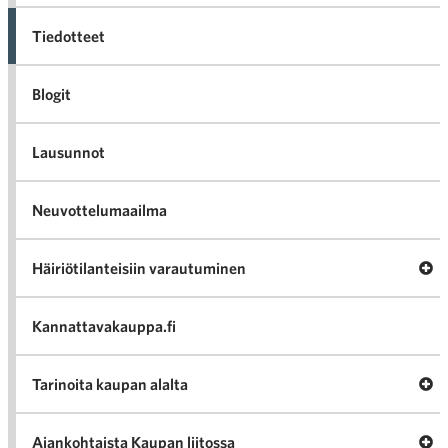
Tiedotteet
Blogit
Lausunnot
Neuvottelumaailma
Av
Häiriötilanteisiin varautuminen
Häir
va
Kannattavakauppa.fi
A
Tarinoita kaupan alalta
val
Tari
ka
Ava
Ajankohtaista Kaupan liitossa