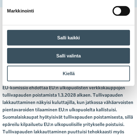
Markkinointi
26.05.2023 13:12
Tiedotteet
tullivapauden poistaminen
,
tullivapaus
EU-komissio ehdottaa
Salli kaikki
tullivapauden poistamista –
Salli valinta
pientavaran tilaaminen EU:n
ulkopuolelta kallistuu
Kiellä
EU-komissio ehdottaa EU:n ulkopuolisten verkkokauppojen
tullivapauden poistamista 1.3.2028 alkaen. Tullivapauden
lakkauttaminen näkyisi kuluttajilla, kun jatkossa vähäarvoisten
pientavaroiden tilaaminen EU:n ulkopuolelta kallistuisi.
Suomalaiskaupat hyötyisivät tullivapauden poistamisesta, sillä
epäreilu kilpailuetu EU:n ulkopuolisille yritykselle poistuisi.
Tullivapauden lakkauttaminen puuttuisi tehokkaasti myös