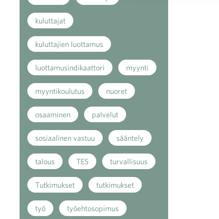
kuluttajat
kuluttajien luottamus
luottamusindikaattori
myynti
myyntikoulutus
nuoret
osaaminen
palvelut
sosiaalinen vastuu
sääntely
talous
TES
turvallisuus
Tutkimukset
tutkimukset
työ
työehtosopimus