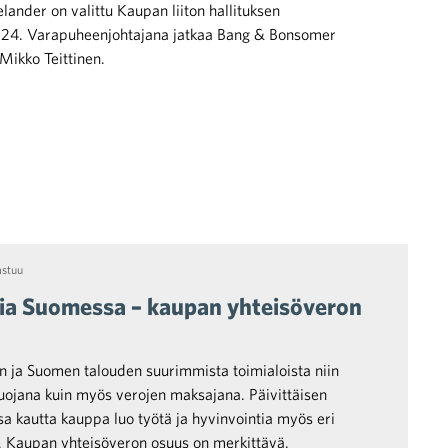
ander on valittu Kaupan liiton hallituksen
024. Varapuheenjohtajana jatkaa Bang & Bonsomer
Mikko Teittinen.
astuu
ttia Suomessa – kaupan yhteisöveron
n ja Suomen talouden suurimmista toimialoista niin
 luojana kuin myös verojen maksajana. Päivittäisen
sa kautta kauppa luo työtä ja hyvinvointia myös eri
. Kaupan yhteisöveron osuus on merkittävä.