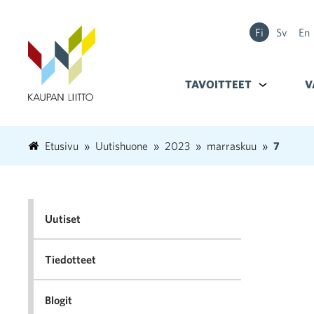
Fi
Sv
En
TAVOITTEET
Alavalikko k
V
Etusivu
Uutishuone
2023
marraskuu
7
Uutiset
Tiedotteet
Blogit