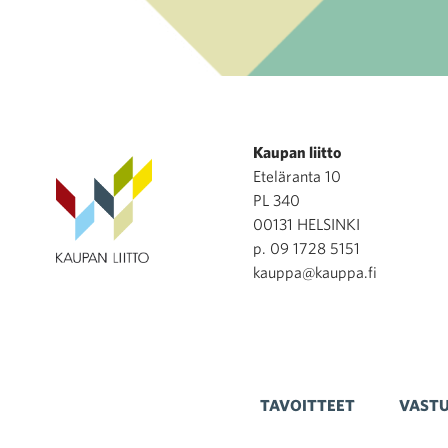
Kaupan liitto
Eteläranta 10
PL 340
00131 HELSINKI
p. 09 1728 5151
kauppa@kauppa.fi
TAVOITTEET
VASTU