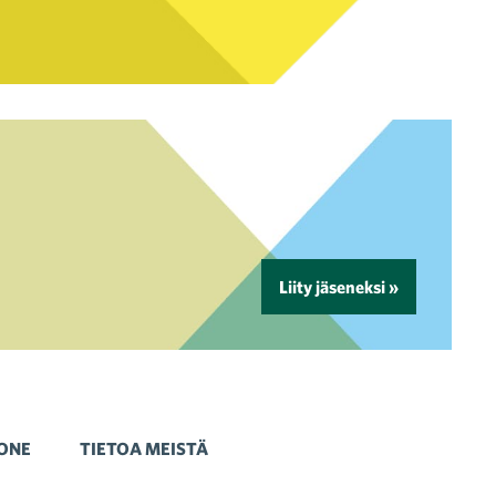
Liity jäseneksi »
ONE
TIETOA MEISTÄ