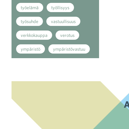
työelämä
työllisyys
työsuhde
vastuullisuus
verkkokauppa
verotus
ympäristö
ympäristövastuu
A