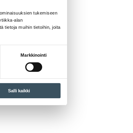
 ominaisuuksien tukemiseen
tiikka-alan
ietoja muihin tietoihin, joita
Markkinointi
Salli kaikki