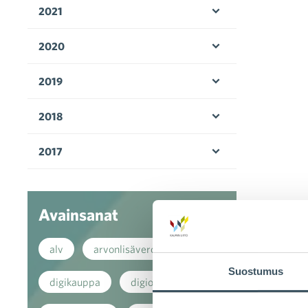
2021
Avaa valikko
2020
Avaa valikko
2019
Avaa valikko
2018
Avaa valikko
2017
Avaa valikko
Avainsanat
alv
arvonlisävero
Suostumus
digikauppa
digiostaminen