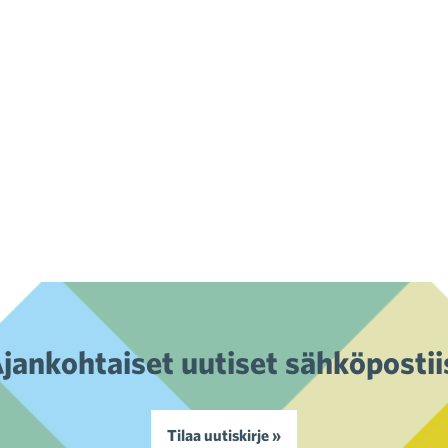
jankohtaiset uutiset sähköpostii
Tilaa uutiskirje »