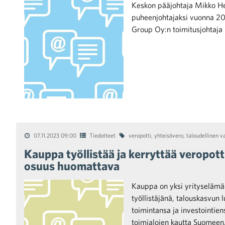
Keskon pääjohtaja Mikko Hel
puheenjohtajaksi vuonna 2
Group Oy:n toimitusjohtaja 
iötilanteisiin varautuminen
noita kaupan alalta
07.11.2023 09:00
Tiedotteet
veropotti
,
yhteisövero
,
taloudellinen v
Kauppa työllistää ja kerryttää veropo
osuus huomattava
kohtaista Kaupan liitossa
Kauppa on yksi yrityselämä
työllistäjänä, talouskasvun
toimintansa ja investointien
toimialojen kautta Suomeen