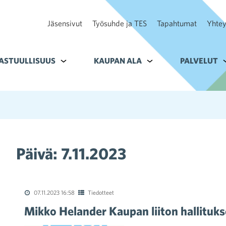
Jäsensivut
Työsuhde ja TES
Tapahtumat
Yhtey
ohteelle Tavoitteet
ASTUULLISUUS
Alavalikko kohteelle Vastuullisuus
KAUPAN ALA
Alavalikko kohteelle K
PALVELUT
A
Päivä:
7.11.2023
07.11.2023 16:58
Tiedotteet
Mikko Helander Kaupan liiton hallituk