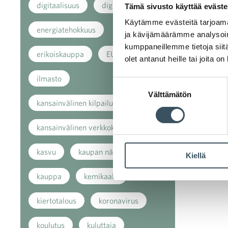
digitaalisuus
digitalisaatio
Tämä sivusto käyttää eväste
Käytämme evästeitä tarjoama
energiatehokkuus
ja kävijämäärämme analysoim
kumppaneillemme tietoja siitä
erikoiskauppa
EU
olet antanut heille tai joita o
ilmasto
Suostumuksen
Välttämätön
valinta
kansainvälinen kilpailu
kansainvälinen verkkokauppa
kasvu
kaupan näkymät
Kiellä
kauppa
kemikaalit
kiertotalous
koronavirus
koulutus
kuluttaja