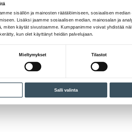
itä
mme sisällön ja mainosten räätälöimiseen, sosiaalisen median
iseen. Lisäksi jaamme sosiaalisen median, mainosalan ja analy
, miten käytät sivustoamme. Kumppanimme voivat yhdistää näitä t
n kerätty, kun olet käyttänyt heidän palvelujaan.
Mieltymykset
Tilastot
Salli valinta