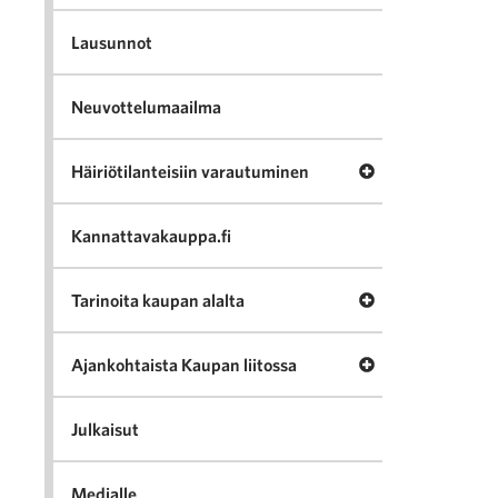
Lausunnot
Neuvottelumaailma
Avaa valikko Häir
Häiriötilanteisiin varautuminen
Kannattavakauppa.fi
Avaa valikko Tari
Tarinoita kaupan alalta
Avaa valikko Ajan
Ajankohtaista Kaupan liitossa
Julkaisut
Medialle