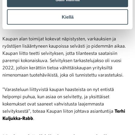
Kaupan liitto teetti ulkopuolisen selvityksen varkaushävikin
suuruudesta vähittäiskaupassa. Samalla kartoitettiin
Kiellä
ensimmäistä kertaa varkaushävikin torjunnan aiheuttamia
kustannuksia.
Kaupan alan toimijat kokevat näpistysten, varkauksien ja
ryöstöjen lisääntyneen kaupoissa selvästi jo pidemmän aikaa.
Kaupan liitto teetti selvityksen, jotta tilanteesta saataisiin
parempi kokonaiskuva. Selvityksen tarkastelujakso oli vuosi
2022, jolloin kerättiin tietoa vähittäiskaupan yrityksiltä
nimenomaan tuotehävikistä, joka oli tunnistettu varastetuksi.
”Varasteluun liittyvistä kaupan haasteista on nyt entistä
helpompi puhua, kun asiaa on selvitetty, ja yksittäiset
kokemukset ovat saaneet vahvistusta laajemmasta
selvityksestä”, toteaa Kaupan liiton johtava asiantuntija
Terhi
Kuljukka-Rabb
.