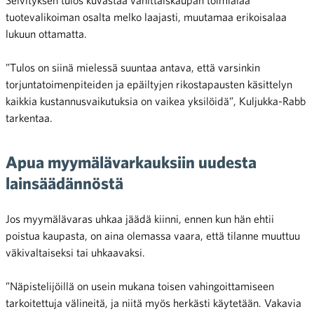
tuotevalikoiman osalta melko laajasti, muutamaa erikoisalaa
lukuun ottamatta.
”Tulos on siinä mielessä suuntaa antava, että varsinkin
torjuntatoimenpiteiden ja epäiltyjen rikostapausten käsittelyn
kaikkia kustannusvaikutuksia on vaikea yksilöidä”, Kuljukka-Rabb
tarkentaa.
Apua myymälävarkauksiin uudesta
lainsäädännöstä
Jos myymälävaras uhkaa jäädä kiinni, ennen kun hän ehtii
poistua kaupasta, on aina olemassa vaara, että tilanne muuttuu
väkivaltaiseksi tai uhkaavaksi.
”Näpistelijöillä on usein mukana toisen vahingoittamiseen
tarkoitettuja välineitä, ja niitä myös herkästi käytetään. Vakavia