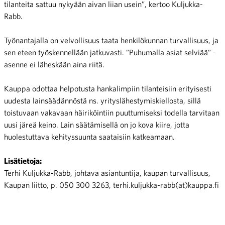
tilanteita sattuu nykyään aivan liian usein”, kertoo Kuljukka-
Rabb.
Työnantajalla on velvollisuus taata henkilökunnan turvallisuus, ja
sen eteen työskennellään jatkuvasti. ”Puhumalla asiat selviää” -
asenne ei läheskään aina riitä.
Kauppa odottaa helpotusta hankalimpiin tilanteisiin erityisesti
uudesta lainsäädännöstä ns. yrityslähestymiskiellosta, sillä
toistuvaan vakavaan häiriköintiin puuttumiseksi todella tarvitaan
uusi järeä keino. Lain säätämisellä on jo kova kiire, jotta
huolestuttava kehityssuunta saataisiin katkeamaan.
Lisätietoja:
Terhi Kuljukka-Rabb, johtava asiantuntija, kaupan turvallisuus,
Kaupan liitto, p. 050 300 3263, terhi.kuljukka-rabb(at)kauppa.fi