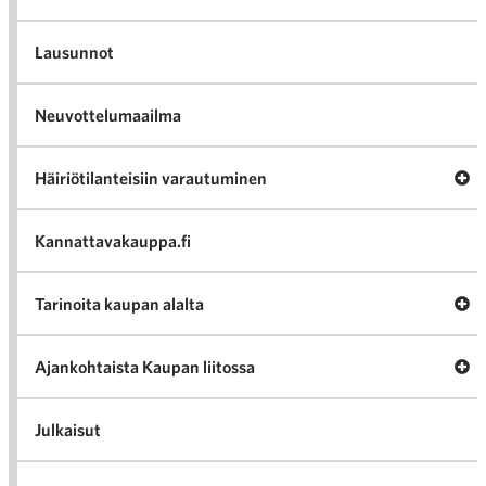
Lausunnot
Neuvottelumaailma
Av
Häiriötilanteisiin varautuminen
Häir
va
Kannattavakauppa.fi
A
Tarinoita kaupan alalta
val
Tari
ka
Ava
Ajankohtaista Kaupan liitossa
al
Ajan
K
l
Julkaisut