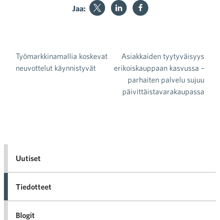
Jaa:
Työmarkkinamallia koskevat
Asiakkaiden tyytyväisyys
Artikkelien selaus
neuvottelut käynnistyvät
erikoiskauppaan kasvussa –
parhaiten palvelu sujuu
päivittäistavarakaupassa
Uutiset
Tiedotteet
Blogit