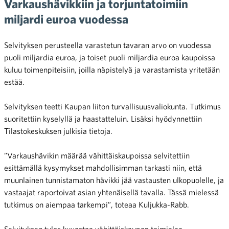
Varkaushävikkiin ja torjuntatoimiin
miljardi euroa vuodessa
Selvityksen perusteella varastetun tavaran arvo on vuodessa
puoli miljardia euroa, ja toiset puoli miljardia euroa kaupoissa
kuluu toimenpiteisiin, joilla näpistelyä ja varastamista yritetään
estää.
Selvityksen teetti Kaupan liiton turvallisuusvaliokunta. Tutkimus
suoritettiin kyselyllä ja haastatteluin. Lisäksi hyödynnettiin
Tilastokeskuksen julkisia tietoja.
”Varkaushävikin määrää vähittäiskaupoissa selvitettiin
esittämällä kysymykset mahdollisimman tarkasti niin, että
muunlainen tunnistamaton hävikki jää vastausten ulkopuolelle, ja
vastaajat raportoivat asian yhtenäisellä tavalla. Tässä mielessä
tutkimus on aiempaa tarkempi”, toteaa Kuljukka-Rabb.
Selvityksen tulos kuvastaa vähittäiskaupan toimialaa