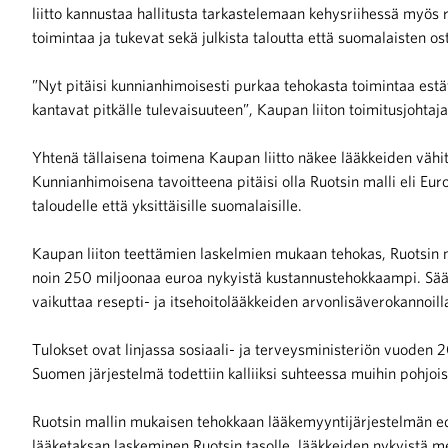
liitto kannustaa hallitusta tarkastelemaan kehysriihessä myös 
toimintaa ja tukevat sekä julkista taloutta että suomalaisten o
iötilanteisiin varautuminen
”Nyt pitäisi kunnianhimoisesti purkaa tehokasta toimintaa estäv
kantavat pitkälle tulevaisuuteen”, Kaupan liiton toimitusjohtaj
Yhtenä tällaisena toimena Kaupan liitto näkee lääkkeiden vähit
noita kaupan alalta
Kunnianhimoisena tavoitteena pitäisi olla Ruotsin malli eli Eur
taloudelle että yksittäisille suomalaisille.
kohtaista Kaupan liitossa
Kaupan liiton teettämien laskelmien mukaan tehokas, Ruotsin m
noin 250 miljoonaa euroa nykyistä kustannustehokkaampi. Sääst
vaikuttaa resepti- ja itsehoitolääkkeiden arvonlisäverokannoill
Tulokset ovat linjassa sosiaali- ja terveysministeriön vuoden 
Suomen järjestelmä todettiin kalliiksi suhteessa muihin pohjois
raa toimintaamme
Ruotsin mallin mukaisen tehokkaan lääkemyyntijärjestelmän ed
lääketaksan laskeminen Ruotsin tasolle, lääkkeiden nykyistä m