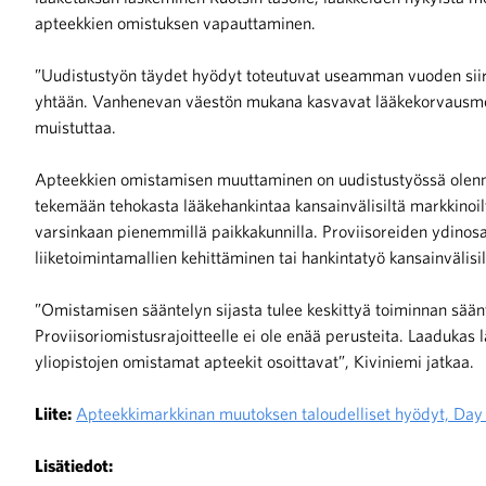
apteekkien omistuksen vapauttaminen.
”Uudistustyön täydet hyödyt toteutuvat useamman vuoden siirt
yhtään. Vanhenevan väestön mukana kasvavat lääkekorvausmen
muistuttaa.
Apteekkien omistamisen muuttaminen on uudistustyössä olennai
tekemään tehokasta lääkehankintaa kansainvälisiltä markkinoil
varsinkaan pienemmillä paikkakunnilla. Proviisoreiden ydinos
liiketoimintamallien kehittäminen tai hankintatyö kansainvälisi
”Omistamisen sääntelyn sijasta tulee keskittyä toiminnan sää
Proviisoriomistusrajoitteelle ei ole enää perusteita. Laadukas 
yliopistojen omistamat apteekit osoittavat”, Kiviniemi jatkaa.
Liite:
Apteekkimarkkinan muutoksen taloudelliset hyödyt, Day 
Lisätiedot: