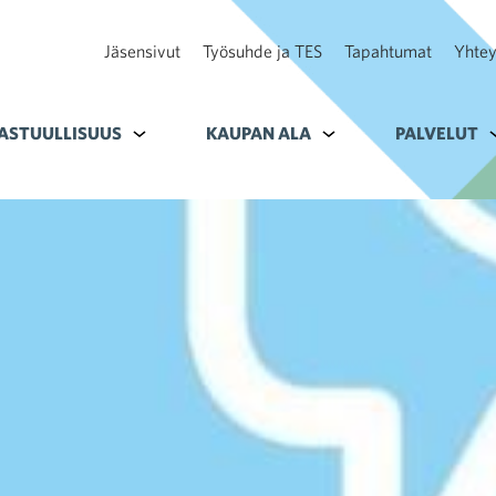
Jäsensivut
Työsuhde ja TES
Tapahtumat
Yhtey
ohteelle Tavoitteet
ASTUULLISUUS
Alavalikko kohteelle Vastuullisuus
KAUPAN ALA
Alavalikko kohteelle K
PALVELUT
A