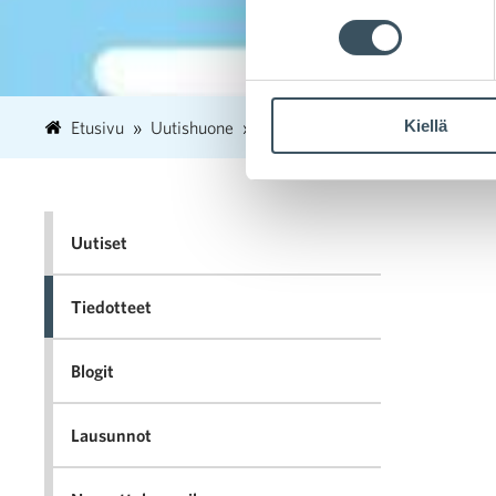
Kiellä
Etusivu
Uutishuone
2024
helmikuu
19
Teho
Uutiset
Tiedotteet
Blogit
Lausunnot