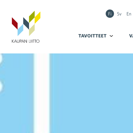
Fi
Sv
En
TAVOITTEET
Alavalikko k
V