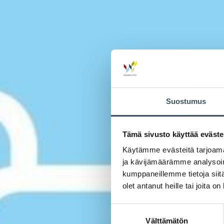
Suostumus
Tämä sivusto käyttää eväste
Käytämme evästeitä tarjoama
ja kävijämäärämme analysoim
kumppaneillemme tietoja siitä
olet antanut heille tai joita o
Suostumuksen
Välttämätön
valinta