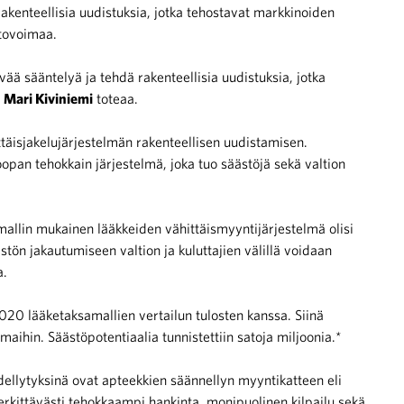
rakenteellisia uudistuksia, jotka tehostavat markkinoiden
stovoimaa.
ää sääntelyä ja tehdä rakenteellisia uudistuksia, jotka
a
Mari Kiviniemi
toteaa.
täisjakelujärjestelmän rakenteellisen uudistamisen.
oopan tehokkain järjestelmä, joka tuo säästöjä sekä valtion
allin mukainen lääkkeiden vähittäismyyntijärjestelmä olisi
ön jakautumiseen valtion ja kuluttajien välillä voidaan
a.
2020 lääketaksamallien vertailun tulosten kanssa. Siinä
maihin. Säästöpotentiaalia tunnistettiin satoja miljoonia.*
ellytyksinä ovat apteekkien säännellyn myyntikatteen eli
erkittävästi tehokkaampi hankinta, monipuolinen kilpailu sekä