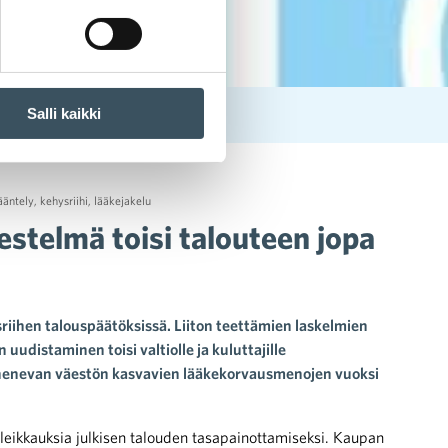
Salli kaikki
nan euron säästöt
ääntely
,
kehysriihi
,
lääkejakelu
estelmä toisi talouteen jopa
riihen talouspäätöksissä. Liiton teettämien laskelmien
udistaminen toisi valtiolle ja kuluttajille
nhenevan väestön kasvavien lääkekorvausmenojen vuoksi
a leikkauksia julkisen talouden tasapainottamiseksi. Kaupan