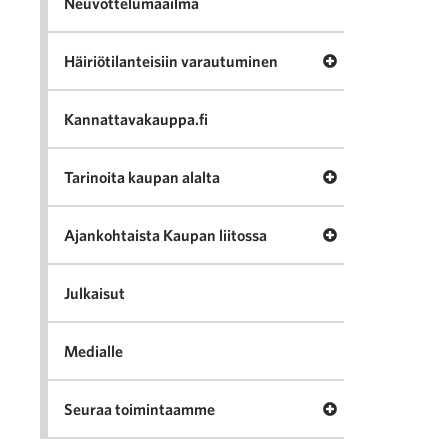
Neuvottelumaailma
Avaa valikko Häir
Häiriötilanteisiin varautuminen
Kannattavakauppa.fi
Avaa valikko Tari
Tarinoita kaupan alalta
Avaa valikko Ajan
Ajankohtaista Kaupan liitossa
Julkaisut
Medialle
Avaa valikko Seu
Seuraa toimintaamme