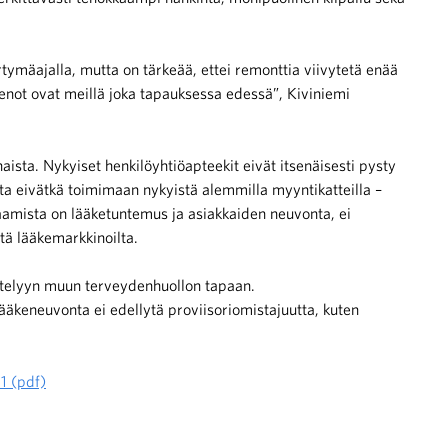
ymäajalla, mutta on tärkeää, ettei remonttia viivytetä enää
ot ovat meillä joka tapauksessa edessä”, Kiviniemi
sta. Nykyiset henkilöyhtiöapteekit eivät itsenäisesti pysty
ta eivätkä toimimaan nykyistä alemmilla myyntikatteilla –
aamista on lääketuntemus ja asiakkaiden neuvonta, ei
ltä lääkemarkkinoilta.
ntelyyn muun terveydenhuollon tapaan.
lääkeneuvonta ei edellytä proviisoriomistajuutta, kuten
1 (pdf)