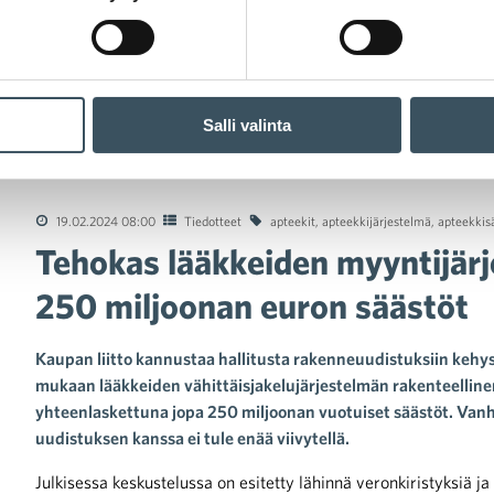
Salli valinta
kas lääkkeiden myyntijärjestelmä toisi talouteen jopa 250 miljoo
19.02.2024 08:00
Tiedotteet
apteekit
,
apteekkijärjestelmä
,
apteekkis
Tehokas lääkkeiden myyntijärj
250 miljoonan euron säästöt
Kaupan liitto kannustaa hallitusta rakenneuudistuksiin kehys
mukaan lääkkeiden vähittäisjakelujärjestelmän rakenteellinen u
yhteenlaskettuna jopa 250 miljoonan vuotuiset säästöt. Va
uudistuksen kanssa ei tule enää viivytellä.
Julkisessa keskustelussa on esitetty lähinnä veronkiristyksiä j