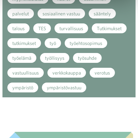
palvelut
sosiaalinen vastuu
sääntely
talous
TES
turvallisuus
Tutkimukset
tutkimukset
työ
työehtosopimus
työelämä
työllisyys
työsuhde
vastuullisuus
verkkokauppa
verotus
ympäristö
ympäristövastuu