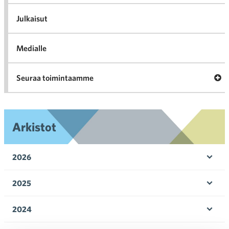
K
l
Julkaisut
Medialle
Ava
Seuraa toimintaamme
toi
Arkistot
2026
Ava
valik
2025
Ava
valik
2024
Ava
valik