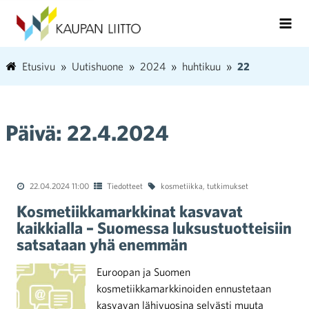
Etusivu
Uutishuone
2024
huhtikuu
22
Päivä:
22.4.2024
22.04.2024 11:00
Tiedotteet
kosmetiikka
,
tutkimukset
Kosmetiikkamarkkinat kasvavat
kaikkialla – Suomessa luksustuotteisiin
satsataan yhä enemmän
Euroopan ja Suomen
kosmetiikkamarkkinoiden ennustetaan
kasvavan lähivuosina selvästi muuta