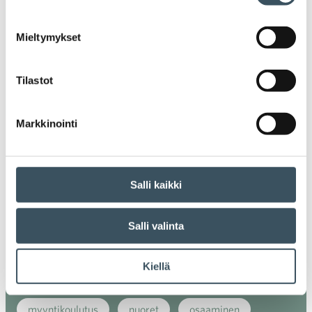
alv
arvonlisävero
digikauppa
Mieltymykset
digiostaminen
digitaalisuus
digitalisaatio
energiatehokkuus
erikoiskauppa
EU
Tilastot
ilmasto
kansainvälinen kilpailu
Markkinointi
kansainvälinen verkkokauppa
kasvu
kaupan näkymät
kauppa
kemikaalit
Salli kaikki
kiertotalous
koronavirus
koulutus
Salli valinta
kuluttaja
kuluttajat
kuluttajien luottamus
Kiellä
luottamusindikaattori
myynti
myyntikoulutus
nuoret
osaaminen