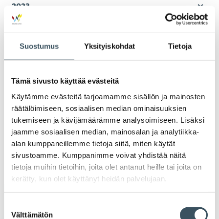
2023
Ava
valik
2022
Ava
Suostumus
Yksityiskohdat
Tietoja
valik
2021
Ava
valik
2020
Tämä sivusto käyttää evästeitä
Ava
Käytämme evästeitä tarjoamamme sisällön ja mainosten
valik
2019
räätälöimiseen, sosiaalisen median ominaisuuksien
Ava
tukemiseen ja kävijämäärämme analysoimiseen. Lisäksi
valik
2018
jaamme sosiaalisen median, mainosalan ja analytiikka-
Ava
alan kumppaneillemme tietoja siitä, miten käytät
valik
sivustoamme. Kumppanimme voivat yhdistää näitä
2017
Ava
tietoja muihin tietoihin, joita olet antanut heille tai joita on
valik
kerätty, kun olet käyttänyt heidän palvelujaan.
Avainsanat
Suostumuksen
Välttämätön
valinta