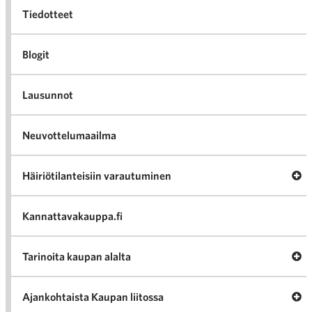
Tiedotteet
Blogit
Lausunnot
Neuvottelumaailma
Av
Häiriötilanteisiin varautuminen
Häir
va
Kannattavakauppa.fi
A
Tarinoita kaupan alalta
val
Tari
ka
Ava
Ajankohtaista Kaupan liitossa
al
Ajan