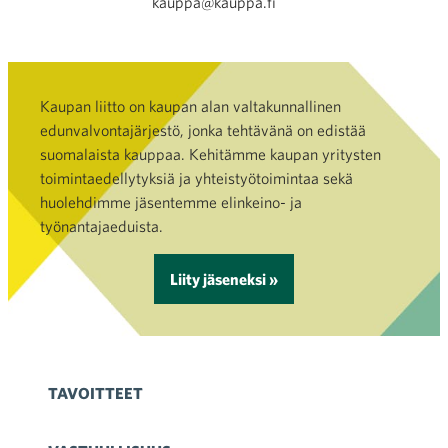
kauppa@kauppa.fi
Kaupan liitto on kaupan alan valtakunnallinen
edunvalvontajärjestö, jonka tehtävänä on edistää
suomalaista kauppaa. Kehitämme kaupan yritysten
toimintaedellytyksiä ja yhteistyötoimintaa sekä
huolehdimme jäsentemme elinkeino- ja
työnantajaeduista.
Liity jäseneksi »
TAVOITTEET