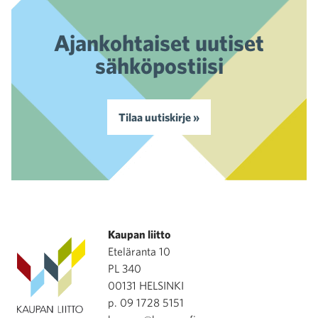
Ajankohtaiset uutiset
sähköpostiisi
Tilaa uutiskirje »
Kaupan liitto
Eteläranta 10
PL 340
00131 HELSINKI
p. 09 1728 5151