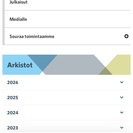
l
Julkaisut
Medialle
Ava
Seuraa toimintaamme
toi
Arkistot
2026
Ava
valik
2025
Ava
valik
2024
Ava
valik
2023
Ava