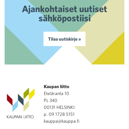
Ajankohtaiset uutiset
sähköpostiisi
Tilaa uutiskirje »
Kaupan liitto
Eteläranta 10
PL 340
00131 HELSINKI
p. 09 1728 5151
kauppa@kauppa.fi