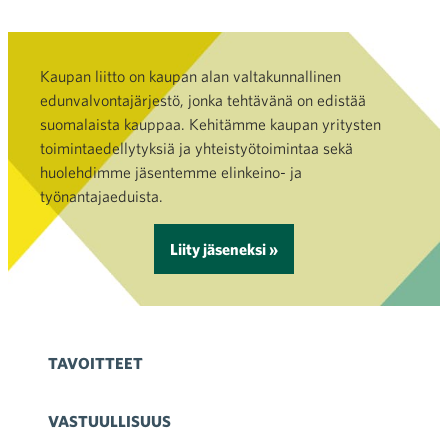
Kaupan liitto on kaupan alan valtakunnallinen
edunvalvontajärjestö, jonka tehtävänä on edistää
suomalaista kauppaa. Kehitämme kaupan yritysten
toimintaedellytyksiä ja yhteistyötoimintaa sekä
huolehdimme jäsentemme elinkeino- ja
työnantajaeduista.
Liity jäseneksi »
TAVOITTEET
VASTUULLISUUS