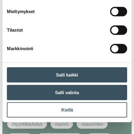
digiostaminen
digitaalisuus
digitalisaatio
Mieltymykset
energiatehokkuus
erikoiskauppa
EU
Tilastot
ilmasto
kansainvälinen kilpailu
Markkinointi
kansainvälinen verkkokauppa
kasvu
kaupan näkymät
kauppa
kemikaalit
Salli kaikki
kiertotalous
koronavirus
koulutus
Salli valinta
kuluttaja
kuluttajat
kuluttajien luottamus
luottamusindikaattori
myynti
Kiellä
myyntikoulutus
nuoret
osaaminen