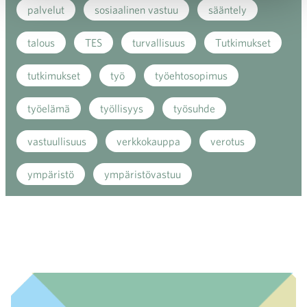
palvelut
sosiaalinen vastuu
sääntely
talous
TES
turvallisuus
Tutkimukset
tutkimukset
työ
työehtosopimus
työelämä
työllisyys
työsuhde
vastuullisuus
verkkokauppa
verotus
ympäristö
ympäristövastuu