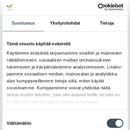
valik
2022
Ava
valik
Suostumus
Yksityiskohdat
Tietoja
2021
Ava
valik
2020
Tämä sivusto käyttää evästeitä
Ava
valik
Käytämme evästeitä tarjoamamme sisällön ja mainosten
2019
Ava
räätälöimiseen, sosiaalisen median ominaisuuksien
valik
tukemiseen ja kävijämäärämme analysoimiseen. Lisäksi
2018
jaamme sosiaalisen median, mainosalan ja analytiikka-
Ava
valik
alan kumppaneillemme tietoja siitä, miten käytät
2017
sivustoamme. Kumppanimme voivat yhdistää näitä
Ava
valik
tietoja muihin tietoihin, joita olet antanut heille tai joita on
kerätty, kun olet käyttänyt heidän palvelujaan.
Avainsanat
Suostumuksen
Välttämätön
valinta
alv
arvonlisävero
digikauppa