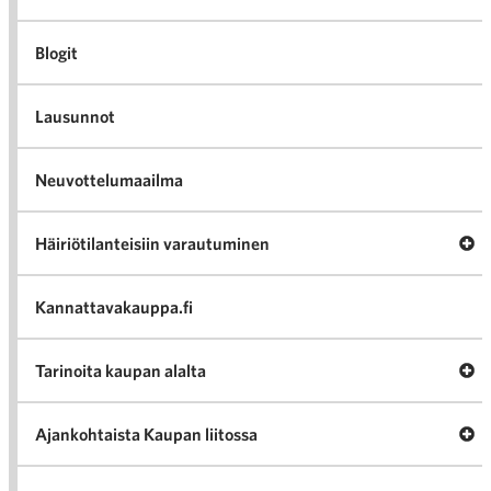
Blogit
Lausunnot
Neuvottelumaailma
Av
Häiriötilanteisiin varautuminen
Häir
va
Kannattavakauppa.fi
A
Tarinoita kaupan alalta
val
Tari
ka
Ava
Ajankohtaista Kaupan liitossa
al
Ajan
K