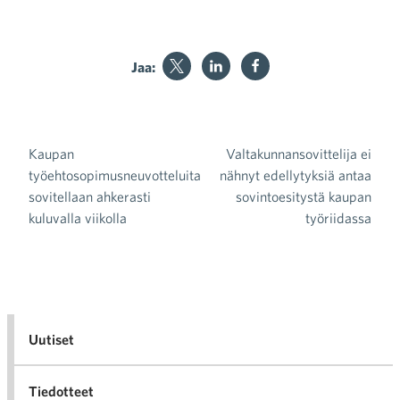
Jaa:
Kaupan
Valtakunnansovittelija ei
Artikkelien selaus
työehtosopimusneuvotteluita
nähnyt edellytyksiä antaa
sovitellaan ahkerasti
sovintoesitystä kaupan
kuluvalla viikolla
työriidassa
Uutiset
Tiedotteet