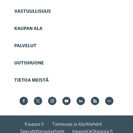
VASTUULLISUUS
KAUPAN ALA
PALVELUT
UUTISHUONE
TIETOA MEISTÄ
Kauppa Facebookissa
Kauppa Twitterissä
Kauppa on Instagram
Kauppa YouTubesssa
Kauppa LinkedInissä
Kauppa on RSS
Kauppa
on Flickr
Kauppa.fi
·
Tietosuoja ja käyttöehdot
·
Saavutettavuusseloste
·
kauppa(at)kauppa.fi