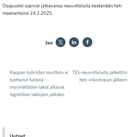
Osapuolet sopivat jatkavansa neuvotteluita keskenään heti
maanantaina 24.2.2025.
Jaa:
Kaupan työriidan sovittelu ei
TES-neuvotteluita jatkettiin
Artikkelien selaus
tuottanut tulosta –
heti viikonlopun jälkeen
myymälöiden lakot alkavat
logistiikan lakkojen jatkoksi
Uutiset