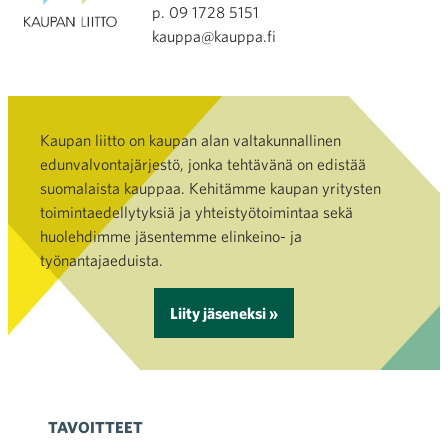
p. 09 1728 5151
kauppa@kauppa.fi
Kaupan liitto on kaupan alan valtakunnallinen
edunvalvontajärjestö, jonka tehtävänä on edistää
suomalaista kauppaa. Kehitämme kaupan yritysten
toimintaedellytyksiä ja yhteistyötoimintaa sekä
huolehdimme jäsentemme elinkeino- ja
työnantajaeduista.
Liity jäseneksi »
TAVOITTEET