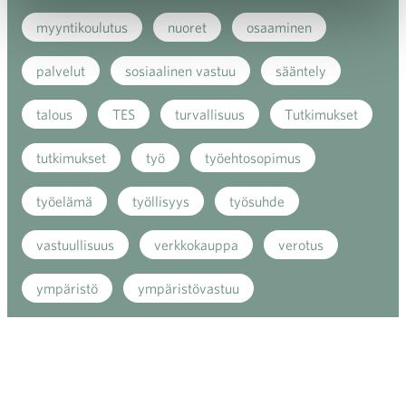
myyntikoulutus
nuoret
osaaminen
palvelut
sosiaalinen vastuu
sääntely
talous
TES
turvallisuus
Tutkimukset
tutkimukset
työ
työehtosopimus
työelämä
työllisyys
työsuhde
vastuullisuus
verkkokauppa
verotus
ympäristö
ympäristövastuu