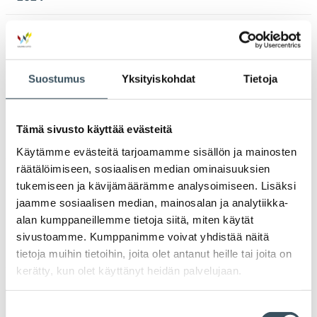
Ava
valik
2023
Ava
valik
2022
Suostumus
Yksityiskohdat
Tietoja
Ava
valik
2021
Ava
Tämä sivusto käyttää evästeitä
valik
2020
Käytämme evästeitä tarjoamamme sisällön ja mainosten
Ava
valik
räätälöimiseen, sosiaalisen median ominaisuuksien
2019
tukemiseen ja kävijämäärämme analysoimiseen. Lisäksi
Ava
valik
jaamme sosiaalisen median, mainosalan ja analytiikka-
2018
alan kumppaneillemme tietoja siitä, miten käytät
Ava
sivustoamme. Kumppanimme voivat yhdistää näitä
valik
2017
tietoja muihin tietoihin, joita olet antanut heille tai joita on
Ava
kerätty, kun olet käyttänyt heidän palvelujaan.
valik
Suostumuksen
Avainsanat