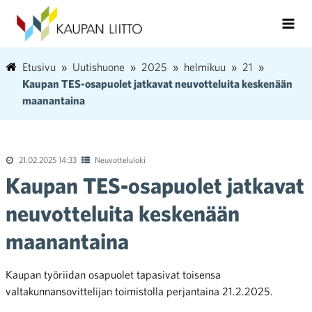
Etusivu
Uutishuone
2025
helmikuu
21
Kaupan TES-osapuolet jatkavat neuvotteluita keskenään
maanantaina
21.02.2025 14:33
Neuvotteluloki
Kaupan TES-osapuolet jatkavat
neuvotteluita keskenään
maanantaina
Kaupan työriidan osapuolet tapasivat toisensa
valtakunnansovittelijan toimistolla perjantaina 21.2.2025.