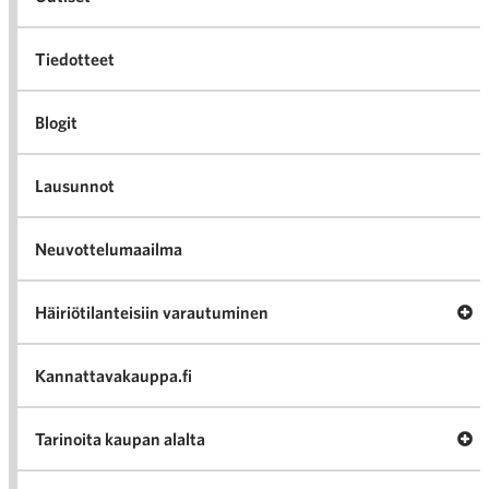
Tiedotteet
Blogit
Lausunnot
Neuvottelumaailma
Av
Häiriötilanteisiin varautuminen
Häir
va
Kannattavakauppa.fi
A
Tarinoita kaupan alalta
val
Tari