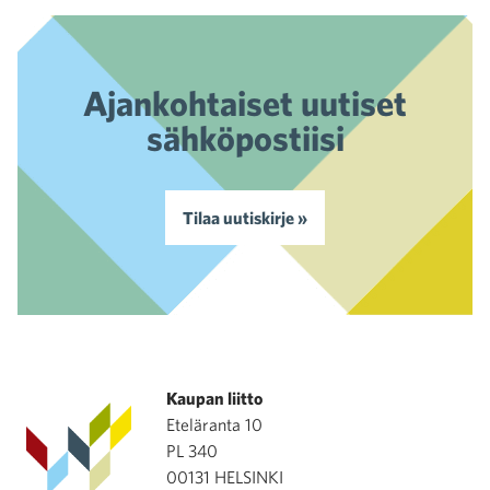
Ajankohtaiset uutiset
sähköpostiisi
Tilaa uutiskirje »
Kaupan liitto
Eteläranta 10
PL 340
00131 HELSINKI