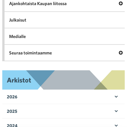
ka
Ava
Ajankohtaista Kaupan liitossa
al
Ajan
K
l
Julkaisut
Medialle
Ava
Seuraa toimintaamme
toi
Arkistot
2026
Ava
valik
2025
Ava
valik
2024