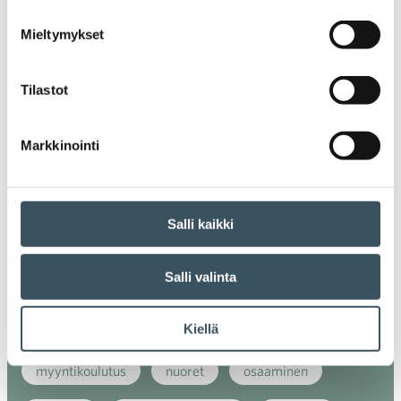
digiostaminen
digitaalisuus
digitalisaatio
Mieltymykset
energiatehokkuus
erikoiskauppa
EU
Tilastot
ilmasto
kansainvälinen kilpailu
Markkinointi
kansainvälinen verkkokauppa
kasvu
kaupan näkymät
kauppa
kemikaalit
Salli kaikki
kiertotalous
koronavirus
koulutus
Salli valinta
kuluttaja
kuluttajat
kuluttajien luottamus
luottamusindikaattori
myynti
Kiellä
myyntikoulutus
nuoret
osaaminen