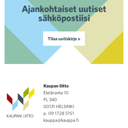
Ajankohtaiset uutiset
sähköpostiisi
Tilaa uutiskirje »
Kaupan liitto
Eteläranta 10
PL 340
00131 HELSINKI
p. 09 1728 5151
kauppa@kauppa.fi