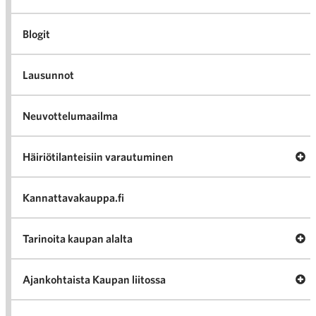
Blogit
Lausunnot
Neuvottelumaailma
Av
Häiriötilanteisiin varautuminen
Häir
va
Kannattavakauppa.fi
A
Tarinoita kaupan alalta
val
Tari
ka
Ava
Ajankohtaista Kaupan liitossa
al
Ajan
K