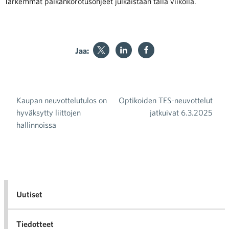
Tarkemmat palkankorotusohjeet julkaistaan tällä viikolla.
Jaa:
Kaupan neuvottelutulos on
Optikoiden TES-neuvottelut
Artikkelien selaus
hyväksytty liittojen
jatkuivat 6.3.2025
hallinnoissa
Uutiset
Tiedotteet