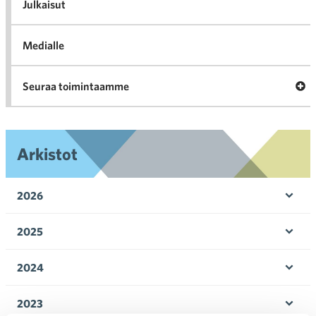
l
Julkaisut
Medialle
Ava
Seuraa toimintaamme
toi
Arkistot
2026
Ava
valik
2025
Ava
valik
2024
Ava
valik
2023
Ava