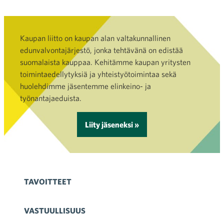
Kaupan liitto on kaupan alan valtakunnallinen
edunvalvontajärjestö, jonka tehtävänä on edistää
suomalaista kauppaa. Kehitämme kaupan yritysten
toimintaedellytyksiä ja yhteistyötoimintaa sekä
huolehdimme jäsentemme elinkeino- ja
työnantajaeduista.
Liity jäseneksi »
TAVOITTEET
VASTUULLISUUS