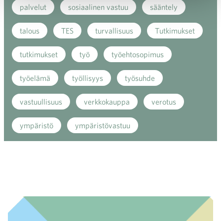
palvelut
sosiaalinen vastuu
sääntely
talous
TES
turvallisuus
Tutkimukset
tutkimukset
työ
työehtosopimus
työelämä
työllisyys
työsuhde
vastuullisuus
verkkokauppa
verotus
ympäristö
ympäristövastuu