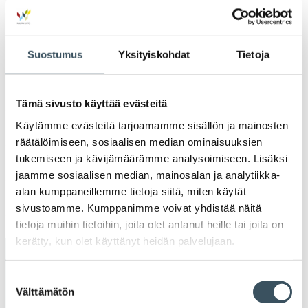
valik
2022
Ava
valik
Suostumus
Yksityiskohdat
Tietoja
2021
Ava
valik
2020
Tämä sivusto käyttää evästeitä
Ava
valik
Käytämme evästeitä tarjoamamme sisällön ja mainosten
2019
Ava
räätälöimiseen, sosiaalisen median ominaisuuksien
valik
tukemiseen ja kävijämäärämme analysoimiseen. Lisäksi
2018
jaamme sosiaalisen median, mainosalan ja analytiikka-
Ava
valik
alan kumppaneillemme tietoja siitä, miten käytät
2017
sivustoamme. Kumppanimme voivat yhdistää näitä
Ava
valik
tietoja muihin tietoihin, joita olet antanut heille tai joita on
kerätty, kun olet käyttänyt heidän palvelujaan.
Avainsanat
Suostumuksen
Välttämätön
valinta
alv
arvonlisävero
digikauppa