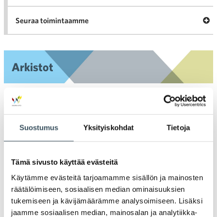
Ava
Seuraa toimintaamme
toi
Arkistot
2026
Ava
valik
2025
Suostumus
Yksityiskohdat
Tietoja
Ava
valik
2024
Ava
Tämä sivusto käyttää evästeitä
valik
2023
Käytämme evästeitä tarjoamamme sisällön ja mainosten
Ava
valik
räätälöimiseen, sosiaalisen median ominaisuuksien
2022
tukemiseen ja kävijämäärämme analysoimiseen. Lisäksi
Ava
valik
jaamme sosiaalisen median, mainosalan ja analytiikka-