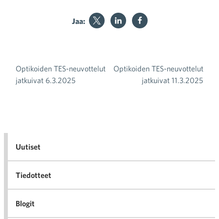
Jaa:
Optikoiden TES-neuvottelut
Optikoiden TES-neuvottelut
Artikkelien selaus
jatkuivat 6.3.2025
jatkuivat 11.3.2025
Uutiset
Tiedotteet
Blogit