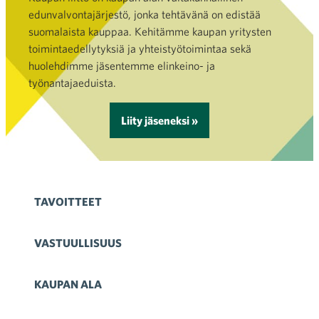
edunvalvontajärjestö, jonka tehtävänä on edistää
suomalaista kauppaa. Kehitämme kaupan yritysten
toimintaedellytyksiä ja yhteistyötoimintaa sekä
huolehdimme jäsentemme elinkeino- ja
työnantajaeduista.
Liity jäseneksi »
TAVOITTEET
VASTUULLISUUS
KAUPAN ALA