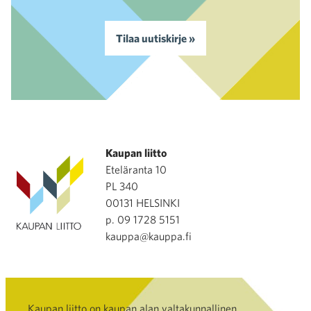
Tilaa uutiskirje »
Kaupan liitto
Eteläranta 10
PL 340
00131 HELSINKI
p. 09 1728 5151
kauppa@kauppa.fi
Kaupan liitto on kaupan alan valtakunnallinen