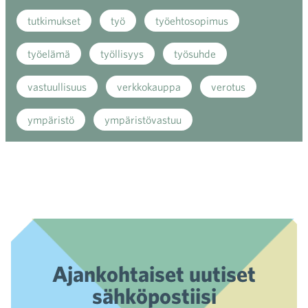
tutkimukset
työ
työehtosopimus
työelämä
työllisyys
työsuhde
vastuullisuus
verkkokauppa
verotus
ympäristö
ympäristövastuu
Ajankohtaiset uutiset
sähköpostiisi