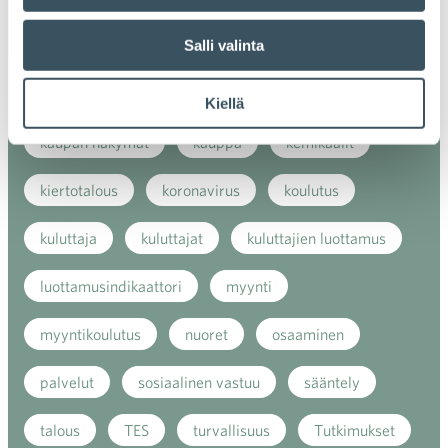
Salli valinta
ilmasto
kansainvälinen kilpailu
kansainvälinen verkkokauppa
kasvu
Kiellä
kaupan näkymät
kauppa
kemikaalit
kiertotalous
koronavirus
koulutus
kuluttaja
kuluttajat
kuluttajien luottamus
luottamusindikaattori
myynti
myyntikoulutus
nuoret
osaaminen
palvelut
sosiaalinen vastuu
sääntely
talous
TES
turvallisuus
Tutkimukset