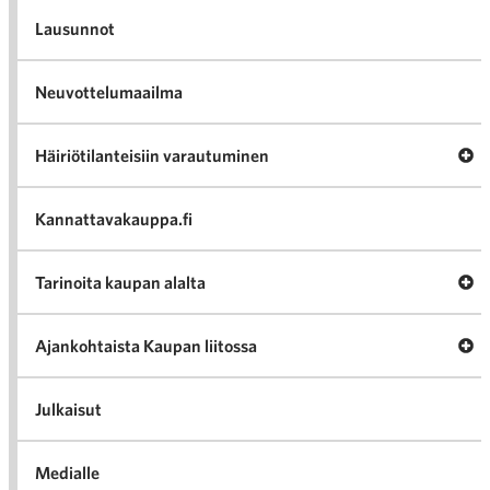
Lausunnot
Neuvottelumaailma
Av
Häiriötilanteisiin varautuminen
Häir
va
Kannattavakauppa.fi
A
Tarinoita kaupan alalta
val
Tari
ka
Ava
Ajankohtaista Kaupan liitossa
al
Ajan
K
l
Julkaisut
Medialle