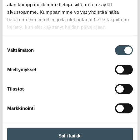
2021
alan kumppaneillemme tietoja siitä, miten käytät
Ava
sivustoamme. Kumppanimme voivat yhdistää näitä
valik
2020
tietoja muihin tietoihin, joita olet antanut heille tai joita on
Ava
kerätty, kun olet käyttänyt heidän palvelujaan.
valik
2019
Ava
Suostumuksen
valik
2018
Välttämätön
valinta
Ava
valik
2017
Mieltymykset
Ava
valik
Tilastot
Avainsanat
Markkinointi
alv
arvonlisävero
digikauppa
digiostaminen
digitaalisuus
digitalisaatio
Salli kaikki
energiatehokkuus
erikoiskauppa
EU