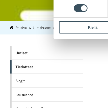
Kiellä
Etusivu
Uutishuone
2025
huhtikuu
24
Kosm
Uutiset
Tiedotteet
Blogit
Lausunnot