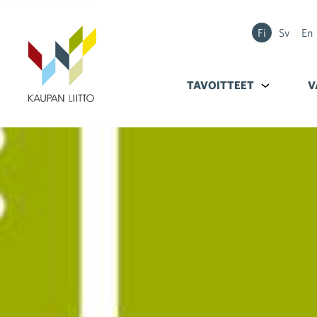
Fi
Sv
En
TAVOITTEET
Alavalikko k
V