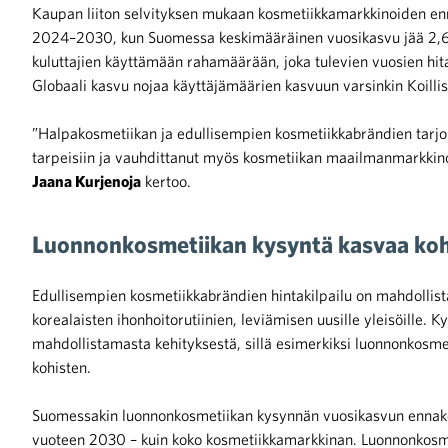
Kaupan liiton selvityksen mukaan kosmetiikkamarkkinoiden enn
2024–2030, kun Suomessa keskimääräinen vuosikasvu jää 2,6 p
iötilanteisiin varautuminen
kuluttajien käyttämään rahamäärään, joka tulevien vuosien hit
Globaali kasvu nojaa käyttäjämäärien kasvuun varsinkin Koilli
”Halpakosmetiikan ja edullisempien kosmetiikkabrändien tarj
tarpeisiin ja vauhdittanut myös kosmetiikan maailmanmarkkino
noita kaupan alalta
Jaana Kurjenoja
kertoo.
kohtaista Kaupan liitossa
Luonnonkosmetiikan kysyntä kasvaa koh
Edullisempien kosmetiikkabrändien hintakilpailu on mahdollista
korealaisten ihonhoitorutiinien, leviämisen uusille yleisöille. 
mahdollistamasta kehityksestä, sillä esimerkiksi luonnonkosm
kohisten.
raa toimintaamme
Suomessakin luonnonkosmetiikan kysynnän vuosikasvun ennak
vuoteen 2030 – kuin koko kosmetiikkamarkkinan. Luonnonkos