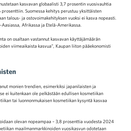
ustetaan kasvavan globaalisti 3,7 prosentin vuosivauhtia
rosenttiin. Suomessa kehitys perustuu yksittäisten
aan talous- ja ostovoimakehityksen vuoksi ei kasva nopeasti.
s-Aasiassa, Afrikassa ja Etelä-Amerikassa.
onta on osaltaan vastannut kasvavan käyttäjämäärän
iden viimeaikaista kasvua”, Kaupan liiton pääekonomisti
isten
nut monien trendien, esimerkiksi japanilaisten ja
Kyse ei kuitenkaan ole pelkästään edullisen kosmetiikan
etiikan tai luonnonmukaisen kosmetiikan kysyntä kasvaa
oidaan olevan nopeampaa – 3,8 prosenttia vuodesta 2024
metiikan maailmanmarkkinoiden vuosikasvun odotetaan