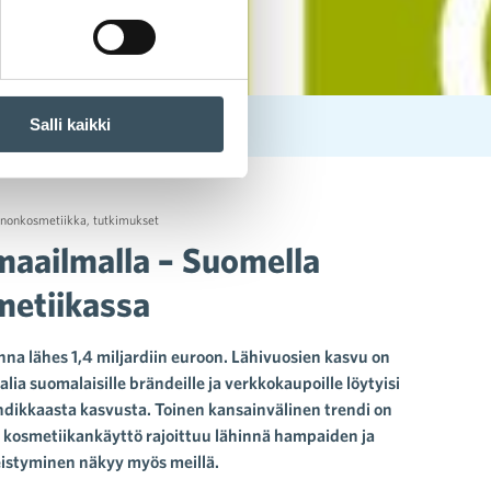
Salli kaikki
a luonnonkosmetiikassa
nnonkosmetiikka
,
tutkimukset
aailmalla – Suomella
metiikassa
na lähes 1,4 miljardiin euroon. Lähivuosien kasvu on
ia suomalaisille brändeille ja verkkokaupoille löytyisi
ikkaasta kasvusta. Toinen kansainvälinen trendi on
kosmetiikankäyttö rajoittuu lähinnä hampaiden ja
eistyminen näkyy myös meillä.