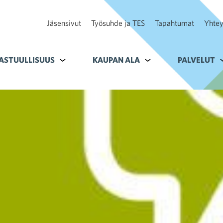
Jäsensivut
Työsuhde ja TES
Tapahtumat
Yhtey
ohteelle Tavoitteet
ASTUULLISUUS
Alavalikko kohteelle Vastuullisuus
KAUPAN ALA
Alavalikko kohteelle K
PALVELUT
A