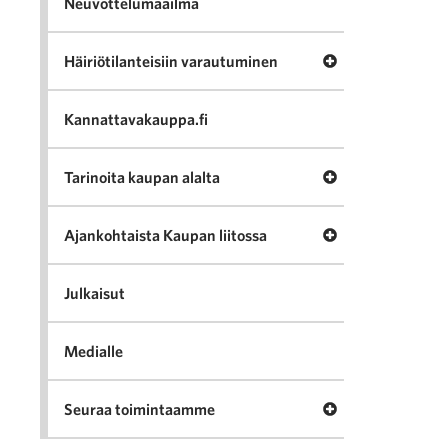
Neuvottelumaailma
Avaa valikko Häir
Häiriötilanteisiin varautuminen
Kannattavakauppa.fi
Avaa valikko Tari
Tarinoita kaupan alalta
Avaa valikko Ajan
Ajankohtaista Kaupan liitossa
Julkaisut
Medialle
Avaa valikko Seu
Seuraa toimintaamme