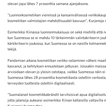
olevan jopa lähes 7 prosenttia samana ajanjaksona.
”Luonnonkosmetiikan viennissä ja kansainvälisessä verkkokaup
kosmetiikan valmistajien mahdollisuudet kasvuun”, Kurjenoja 
Esimerkiksi Kiinassa luonnonmukaisuus on sekä miehillä että nai
kun Suomessa se ei mahdu 10 tärkeimmän valintakriteerin joukk
kärkikriteerin joukossa, kun Suomessa se on naisille kolmanneks
tekijä.
Pandemian aikana kosmetiikan verkko-ostaminen väheni maailm
kasvanut, ja kehityksen ennustetaan jatkuvan. Joissakin maissa
arvioidaan olevan jo yleisin ostotapa, vaikka Suomessa näin e
Suomessa lähes 28 prosenttia kosmetiikasta ostettiin verkosta
terveyden tuotteista ostettiin digitaalisesti.
”Suomalaiset kosmetiikkabrändit tarvitsisivat apua digitaliso
jotta jalansija aukeaisi esimerkiksi Kiinan kaltaisilla valtavilla
Kurjenoja huomauttaa.