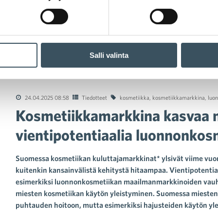
Salli valinta
etiikkamarkkina kasvaa maailmalla – Suomella vientipotentiaali
24.04.2025 08:58
Tiedotteet
kosmetiikka
,
kosmetiikkamarkkina
,
luo
Kosmetiikkamarkkina kasvaa m
vientipotentiaalia luonnonkos
Suomessa kosmetiikan kuluttajamarkkinat* ylsivät viime vuon
kuitenkin kansainvälistä kehitystä hitaampaa. Vientipotentiaal
esimerkiksi luonnonkosmetiikan maailmanmarkkinoiden vauhd
miesten kosmetiikan käytön yleistyminen. Suomessa miesten 
puhtauden hoitoon, mutta esimerkiksi hajusteiden käytön yl