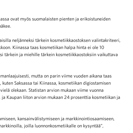
assa ovat myös suomalaisten pienten ja erikoistuneiden
näkee.
silla neljänneksi tärkein kosmetiikkaostoksen valintakriteeri,
oon. Kiinassa taas kosmetiikan halpa hinta ei ole 10
i tärkein ja miehille tärkein kosmetiikkaostoksiin vaikuttava
anlaajuisesti, mutta on parin viime vuoden aikana taas
, kuten Saksassa tai Kiinassa, kosmetiikan digiostamisen
i vielä olekaan. Statistan arvion mukaan viime vuonna
, ja Kaupan liiton arvion mukaan 24 prosenttia kosmetiikan ja
itumiseen, kansainvälistymiseen ja markkinointiosaamiseen,
 markkinoilla, joilla luonnonkosmetiikalle on kysyntää”,