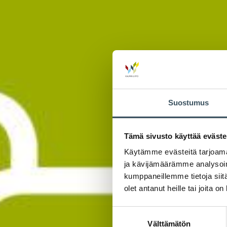
Suostumus
Tämä sivusto käyttää eväste
Käytämme evästeitä tarjoama
ja kävijämäärämme analysoim
kumppaneillemme tietoja siitä
olet antanut heille tai joita o
Suostumuksen
Välttämätön
valinta