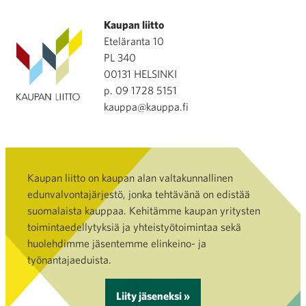
Kaupan liitto
Eteläranta 10
PL 340
00131 HELSINKI
p. 09 1728 5151
kauppa@kauppa.fi
Kaupan liitto on kaupan alan valtakunnallinen
edunvalvontajärjestö, jonka tehtävänä on edistää
suomalaista kauppaa. Kehitämme kaupan yritysten
toimintaedellytyksiä ja yhteistyötoimintaa sekä
huolehdimme jäsentemme elinkeino- ja
työnantajaeduista.
Liity jäseneksi »