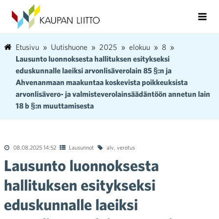
Etusivu
Uutishuone
2025
elokuu
8
Lausunto luonnoksesta hallituksen esitykseksi
eduskunnalle laeiksi arvonlisäverolain 85 §:n ja
Ahvenanmaan maakuntaa koskevista poikkeuksista
arvonlisävero- ja valmisteverolainsäädäntöön annetun lain
18 b §:n muuttamisesta
08.08.2025 14:52
Lausunnot
alv
,
verotus
Lausunto luonnoksesta
hallituksen esitykseksi
eduskunnalle laeiksi