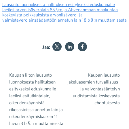
Lausunto luonnoksesta hallituksen esitykseksi eduskunnalle
laeiksi arvonlisäverolain 85 §:n ja Ahvenanmaan maakuntaa
koskevista poikkeuksista arvonlisävero- ja
valmisteverolainsäädäntöön annetun lain 18 b §:n muuttamisesta
Jaa:
Kaupan liiton lausunto
Kaupan lausunto
Artikkelien selaus
luonnoksesta hallituksen
jakeluasemien turvallisuus-
esitykseksi eduskunnalle
ja valvontasääntelyn
laeiksi esitutkintalain,
uudistamista koskevasta
oikeudenkäynnistä
ehdotuksesta
rikosasioissa annetun lain ja
oikeudenkäymiskaaren 11
luvun 3 b §:n muuttamisesta