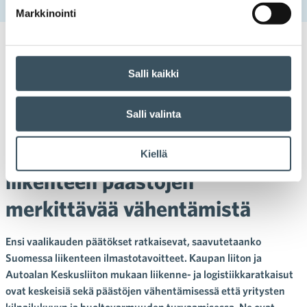
vähentämistä
Markkinointi
25.05.2026 12:00
Tiedotteet
huoltovarmuus
,
ilmasto
,
ilmastotavoite
,
Salli kaikki
Kauppa on kasvun avain
,
liikenne
,
liikenteen päästöt
Kaupan liitto ja Autoalan
Salli valinta
Keskusliitto: Suomi ei saavuta
ilmastotavoitteitaan ilman
Kiellä
liikenteen päästöjen
merkittävää vähentämistä
Ensi vaalikauden päätökset ratkaisevat, saavutetaanko
Suomessa liikenteen ilmastotavoitteet. Kaupan liiton ja
Autoalan Keskusliiton mukaan liikenne- ja logistiikkaratkaisut
ovat keskeisiä sekä päästöjen vähentämisessä että yritysten
kilpailukyvyn ja huoltovarmuuden turvaamisessa. Ne ovat