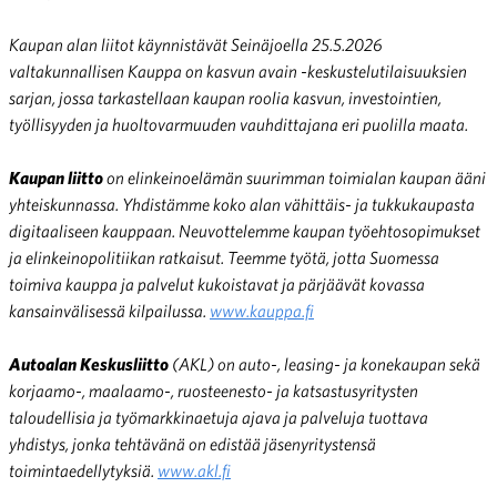
Kaupan alan liitot käynnistävät Seinäjoella 25.5.2026
valtakunnallisen Kauppa on kasvun avain -keskustelutilaisuuksien
sarjan, jossa tarkastellaan kaupan roolia kasvun, investointien,
työllisyyden ja huoltovarmuuden vauhdittajana eri puolilla maata.
Kaupan liitto
on elinkeinoelämän suurimman toimialan kaupan ääni
yhteiskunnassa. Yhdistämme koko alan vähittäis- ja tukkukaupasta
digitaaliseen kauppaan. Neuvottelemme kaupan työehtosopimukset
ja elinkeinopolitiikan ratkaisut. Teemme työtä, jotta Suomessa
toimiva kauppa ja palvelut kukoistavat ja pärjäävät kovassa
kansainvälisessä kilpailussa.
www.kauppa.fi
Autoalan Keskusliitto
(AKL) on auto-, leasing- ja konekaupan sekä
korjaamo-, maalaamo-, ruosteenesto- ja katsastusyritysten
taloudellisia ja työmarkkinaetuja ajava ja palveluja tuottava
yhdistys, jonka tehtävänä on edistää jäsenyritystensä
toimintaedellytyksiä.
www.akl.fi