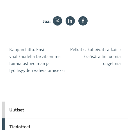
Jaa:
Kaupan liitto: Ensi
Pelkät sakot eivät ratkaise
Artikkelien selaus
vaalikaudella tarvitsemme
krääsärallin tuomia
toimia ostovoiman ja
ongelmia
työllisyyden vahvistamiseksi
Uutiset
Tiedotteet