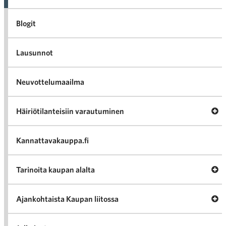
Blogit
Lausunnot
Neuvottelumaailma
Av
Häiriötilanteisiin varautuminen
Häir
va
Kannattavakauppa.fi
A
Tarinoita kaupan alalta
val
Tari
ka
Ava
Ajankohtaista Kaupan liitossa
al
Ajan
K
l