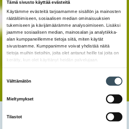
Tämä sivusto käyttää evästeitä
Käytämme evästeitä tarjoamamme sisällön ja mainosten
räätälöimiseen, sosiaalisen median ominaisuuksien
tukemiseen ja kävijämäärämme analysoimiseen. Lisäksi
jaamme sosiaalisen median, mainosalan ja analytiikka-
alan kumppaneillemme tietoja siitä, miten käytät
sivustoamme. Kumppanimme voivat yhdistää näitä
tietoja muihin tietoihin, joita olet antanut heille tai joita on
kerätty, kun olet käyttänyt heidän palvelujaan.
Suostumuksen
Välttämätön
valinta
Mieltymykset
Etusivu
Uutishuone
2026
toukokuu
25
Kaupan liitto ja Autoalan Keskusliitto: Suomi ei saavuta
Tilastot
ilmastotavoitteitaan ilman liikenteen päästöjen merkittävää