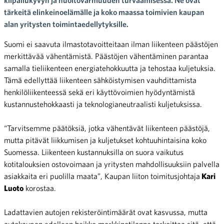
tärkeitä elinkeinoelämälle ja koko maassa toimivien kaupan
alan yritysten toimintaedellytyksille.
Suomi ei saavuta ilmastotavoitteitaan ilman liikenteen päästöjen
merkittävää vähentämistä. Päästöjen vähentäminen parantaa
samalla tieliikenteen energiatehokkuutta ja tehostaa kuljetuksia.
Tämä edellyttää liikenteen sähköistymisen vauhdittamista
henkilöliikenteessä sekä eri käyttövoimien hyödyntämistä
kustannustehokkaasti ja teknologianeutraalisti kuljetuksissa.
“Tarvitsemme päätöksiä, jotka vähentävät liikenteen päästöjä,
mutta pitävät liikkumisen ja kuljetukset kohtuuhintaisina koko
Suomessa. Liikenteen kustannuksilla on suora vaikutus
kotitalouksien ostovoimaan ja yritysten mahdollisuuksiin palvella
asiakkaita eri puolilla maata”, Kaupan liiton toimitusjohtaja
Kari
Luoto
korostaa.
Ladattavien autojen rekisteröintimäärät ovat kasvussa, mutta
autokaupan edelleen heikko markkinatilanne tarkoittaa sitä, että