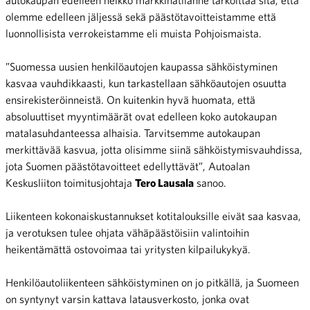
olemme edelleen jäljessä sekä päästötavoitteistamme että
luonnollisista verrokeistamme eli muista Pohjoismaista.
”Suomessa uusien henkilöautojen kaupassa sähköistyminen
kasvaa vauhdikkaasti, kun tarkastellaan sähköautojen osuutta
ensirekisteröinneistä. On kuitenkin hyvä huomata, että
absoluuttiset myyntimäärät ovat edelleen koko autokaupan
matalasuhdanteessa alhaisia. Tarvitsemme autokaupan
merkittävää kasvua, jotta olisimme siinä sähköistymisvauhdissa,
jota Suomen päästötavoitteet edellyttävät”, Autoalan
Keskusliiton toimitusjohtaja
Tero Lausala
sanoo.
Liikenteen kokonaiskustannukset kotitalouksille eivät saa kasvaa,
ja verotuksen tulee ohjata vähäpäästöisiin valintoihin
heikentämättä ostovoimaa tai yritysten kilpailukykyä.
Henkilöautoliikenteen sähköistyminen on jo pitkällä, ja Suomeen
on syntynyt varsin kattava latausverkosto, jonka ovat