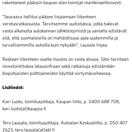
rakentaneet pääosin kaupan alan toimijat markkinaehtoisesti.
”Seuraava hallitus pääsee linjaamaan liikenteen
verotusratkaisuista. Tarvitsemme uudistuksia, jotka tukevat
vasta alkanutta autokannan sähköistymistä ja samalla edistävät
sitä, että suomalaisilla on mahdollisuus ajaa uudemmilla ja
turvallisemmilla autoilla kuin nykyään”, Lausala linjaa.
Raskaan liikenteen osalta muutos on vasta alussa. Siksi tarvitaan
investointitukea latausinfraan sekä ratkaisuja edistämään
biopohjaisten polttoaineiden käyttöä siirtymävaiheessa.
Lisätiedot:
Kari Luoto, toimitusjohtaja, Kaupan liitto, p. 0400 688 708,
kari.luoto(at)kauppa.fi
Tero Lausala, toimitusjohtaja, Autoalan Keskusliitto, p. 050 407
2623, tero.lausala(at)akl.fi