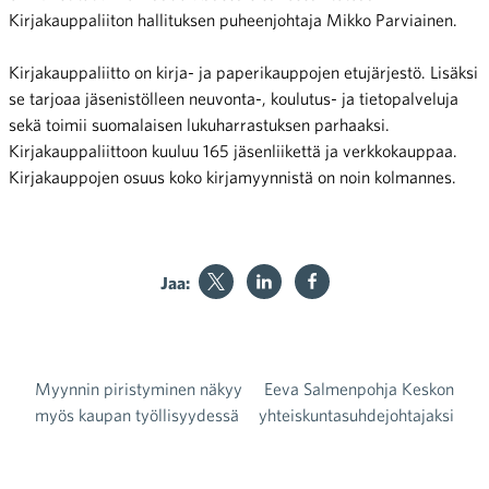
Kirjakauppaliiton hallituksen puheenjohtaja Mikko Parviainen.
Kirjakauppaliitto on kirja- ja paperikauppojen etujärjestö. Lisäksi
se tarjoaa jäsenistölleen neuvonta-, koulutus- ja tietopalveluja
sekä toimii suomalaisen lukuharrastuksen parhaaksi.
Kirjakauppaliittoon kuuluu 165 jäsenliikettä ja verkkokauppaa.
Kirjakauppojen osuus koko kirjamyynnistä on noin kolmannes.
Jaa:
Myynnin piristyminen näkyy
Eeva Salmenpohja Keskon
Artikkelien selaus
myös kaupan työllisyydessä
yhteiskuntasuhdejohtajaksi