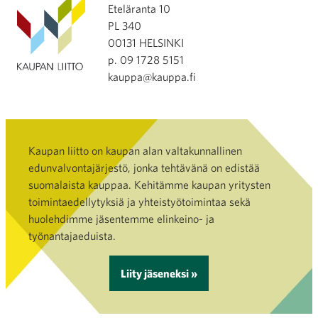
Eteläranta 10
PL 340
00131 HELSINKI
p. 09 1728 5151
kauppa@kauppa.fi
Kaupan liitto on kaupan alan valtakunnallinen
edunvalvontajärjestö, jonka tehtävänä on edistää
suomalaista kauppaa. Kehitämme kaupan yritysten
toimintaedellytyksiä ja yhteistyötoimintaa sekä
huolehdimme jäsentemme elinkeino- ja
työnantajaeduista.
Liity jäseneksi »