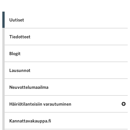
Uutiset
Tiedotteet
Blogit
Lausunnot
Neuvottelumaailma
Av
Häiriötilanteisiin varautuminen
Häir
va
Kannattavakauppa.fi