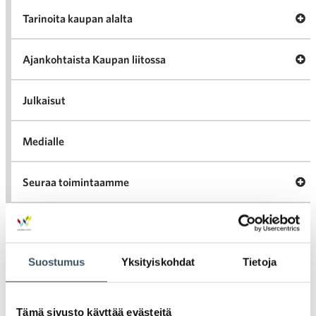
A
Tarinoita kaupan alalta
val
Tari
ka
Ava
Ajankohtaista Kaupan liitossa
al
Ajan
K
l
Julkaisut
Medialle
Ava
Seuraa toimintaamme
toi
Arkistot
Suostumus
Yksityiskohdat
Tietoja
2026
Ava
Tämä sivusto käyttää evästeitä