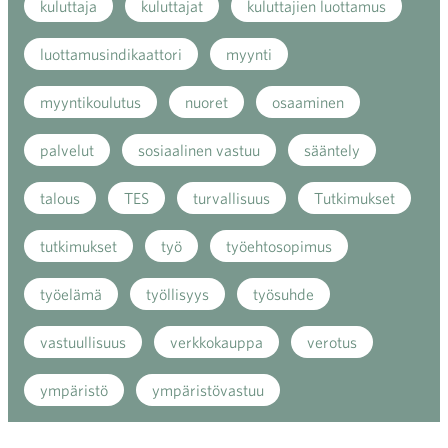
kuluttaja
kuluttajat
kuluttajien luottamus
luottamusindikaattori
myynti
myyntikoulutus
nuoret
osaaminen
palvelut
sosiaalinen vastuu
sääntely
talous
TES
turvallisuus
Tutkimukset
tutkimukset
työ
työehtosopimus
työelämä
työllisyys
työsuhde
vastuullisuus
verkkokauppa
verotus
ympäristö
ympäristövastuu