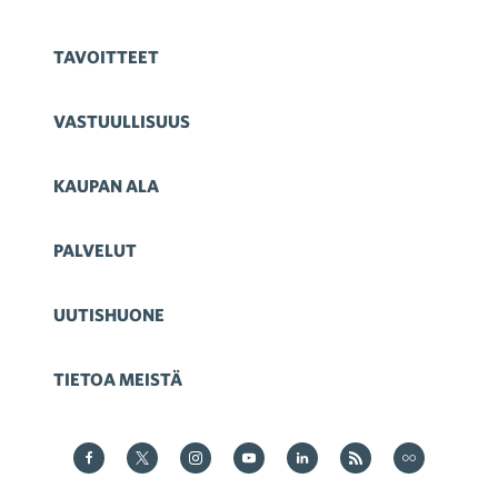
TAVOITTEET
VASTUULLISUUS
KAUPAN ALA
PALVELUT
UUTISHUONE
TIETOA MEISTÄ
Kauppa Facebookissa
Kauppa Twitterissä
Kauppa on Instagram
Kauppa YouTubesssa
Kauppa LinkedInissä
Kauppa on RSS
Kauppa
on Flickr