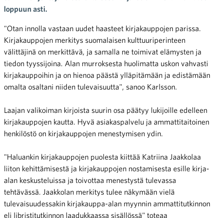
loppuun asti.
"Otan innolla vastaan uudet haasteet kirjakauppojen parissa.
Kirjakauppojen merkitys suomalaisen kulttuuriperinteen
välittäjinä on merkittävä, ja samalla ne toimivat elämysten ja
tiedon tyyssijoina. Alan murroksesta huolimatta uskon vahvasti
kirjakauppoihin ja on hienoa päästä ylläpitämään ja edistämään
omalta osaltani niiden tulevaisuutta", sanoo Karlsson.
Laajan valikoiman kirjoista suurin osa päätyy lukijoille edelleen
kirjakauppojen kautta. Hyvä asiakaspalvelu ja ammattitaitoinen
henkilöstö on kirjakauppojen menestymisen ydin.
"Haluankin kirjakauppojen puolesta kiittää Katriina Jaakkolaa
liiton kehittämisestä ja kirjakauppojen nostamisesta esille kirja-
alan keskusteluissa ja toivottaa menestystä tulevassa
tehtävässä. Jaakkolan merkitys tulee näkymään vielä
tulevaisuudessakin kirjakauppa-alan myynnin ammattitutkinnon
eli libristitutkinnon laadukkaassa sisällössä" toteaa