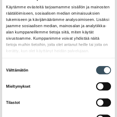
valik
2025
Käytämme evästeitä tarjoamamme sisällön ja mainosten
Ava
räätälöimiseen, sosiaalisen median ominaisuuksien
valik
2024
tukemiseen ja kävijämäärämme analysoimiseen. Lisäksi
Ava
jaamme sosiaalisen median, mainosalan ja analytiikka-
valik
2023
alan kumppaneillemme tietoja siitä, miten käytät
Ava
sivustoamme. Kumppanimme voivat yhdistää näitä
valik
2022
tietoja muihin tietoihin, joita olet antanut heille tai joita on
Ava
kerätty, kun olet käyttänyt heidän palvelujaan.
valik
2021
Ava
Suostumuksen
valik
Välttämätön
2020
valinta
Ava
valik
2019
Mieltymykset
Ava
valik
2018
Ava
Tilastot
valik
2017
Ava