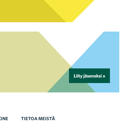
Liity jäseneksi »
ONE
TIETOA MEISTÄ