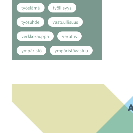
työelämä
työllisyys
työsuhde
vastuullisuus
verkkokauppa
verotus
ympäristö
ympäristövastuu
A