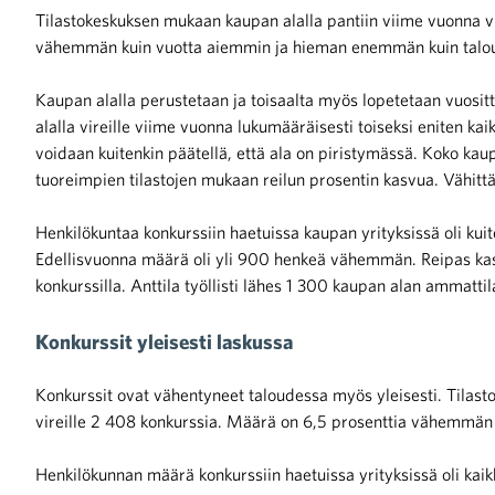
Tilastokeskuksen mukaan kaupan alalla pantiin viime vuonna vi
vähemmän kuin vuotta aiemmin ja hieman enemmän kuin talou
Kaupan alalla perustetaan ja toisaalta myös lopetetaan vuositt
alalla vireille viime vuonna lukumääräisesti toiseksi eniten k
voidaan kuitenkin päätellä, että ala on piristymässä. Koko kau
iötilanteisiin varautuminen
tuoreimpien tilastojen mukaan reilun prosentin kasvua. Vähitt
Henkilökuntaa konkurssiin haetuissa kaupan yrityksissä oli k
Edellisvuonna määrä oli yli 900 henkeä vähemmän. Reipas kasvu
konkurssilla. Anttila työllisti lähes 1 300 kaupan alan ammattil
noita kaupan alalta
Konkurssit yleisesti laskussa
kohtaista Kaupan liitossa
Konkurssit ovat vähentyneet taloudessa myös yleisesti. Tila
vireille 2 408 konkurssia. Määrä on 6,5 prosenttia vähemmän 
Henkilökunnan määrä konkurssiin haetuissa yrityksissä oli kai