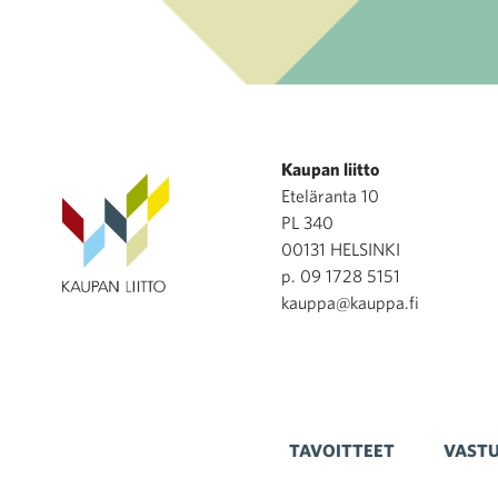
Kaupan liitto
Eteläranta 10
PL 340
00131 HELSINKI
p. 09 1728 5151
kauppa@kauppa.fi
TAVOITTEET
VASTU