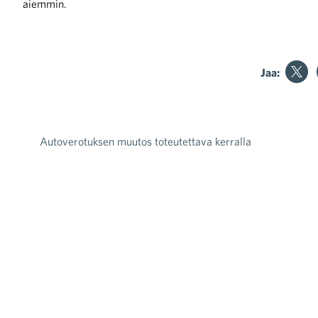
aiemmin.
raa toimintaamme
Jaa:
Autoverotuksen muutos toteutettava kerralla
Artikkelien selaus