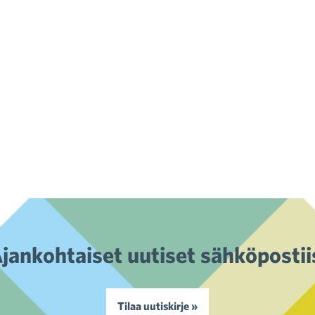
jankohtaiset uutiset sähköpostii
Tilaa uutiskirje »