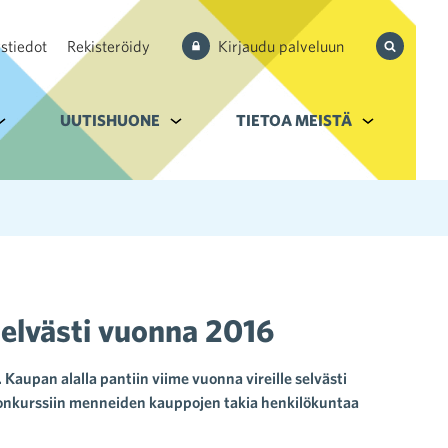
Hae
stiedot
Rekisteröidy
Kirjaudu palveluun
sivustolta
aupan ala
lavalikko kohteelle Palvelut
UUTISHUONE
Alavalikko kohteelle Uutishuone
TIETOA MEISTÄ
Alavalikko k
selvästi vuonna 2016
upan alalla pantiin viime vuonna vireille selvästi
konkurssiin menneiden kauppojen takia henkilökuntaa