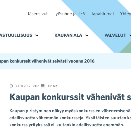
Jäsensivut
Työsuhde ja TES
Tapahtumat
Yhtey
ohteelle Tavoitteet
ASTUULLISUUS
Alavalikko kohteelle Vastuullisuus
KAUPAN ALA
Alavalikko kohteelle K
PALVELUT
A
pan konkurssit vähenivät selvästi vuonna 2016
30.01.2017 17:02
Uutiset
Kaupan konkurssit vähenivät 
Kaupan piristyminen näkyy myös konkurssien vähenemisenä. Ka
edellisvuotta vähemmän konkursseja. Yksittäisten suurten 
konkurssiyrityksissä oli kuitenkin edellisvuotta enemmän.