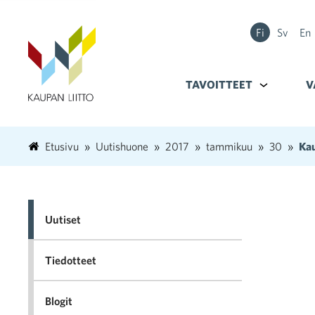
Fi
Sv
En
TAVOITTEET
Alavalikko k
V
Etusivu
Uutishuone
2017
tammikuu
30
Kau
Uutiset
Tiedotteet
Blogit