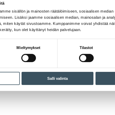
itä
mme sisällön ja mainosten räätälöimiseen, sosiaalisen median
iseen. Lisäksi jaamme sosiaalisen median, mainosalan ja analy
, miten käytät sivustoamme. Kumppanimme voivat yhdistää näitä t
n kerätty, kun olet käyttänyt heidän palvelujaan.
Mieltymykset
Tilastot
Salli valinta