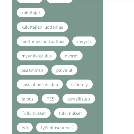
kuluttajat
kuluttajien luottamus
luottamusindikaattori
myynti
myyntikoulutus
nuoret
osaaminen
palvelut
sosiaalinen vastuu
sääntely
talous
TES
turvallisuus
Tutkimukset
tutkimukset
työ
työehtosopimus