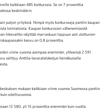
reille kaikkiaan 485 konkurssia. Se on 7 prosenttia
dessa keskimäärin.
ain paljon yrityksiä. Niinpä myös konkursseja pantiin kaupan
aikista toimialoista. Kaupan konkurssien vähenemisestä
pan liikevaihto näyttää marraskuun loppuun asti ulottuvien
äiskaupassakin kasvu on 0,8 prosenttia.
uitenkin viime vuonna aiempaa enemmän, yhteensä 2 591.
 selittyy Anttila-tavarataloketjun heinäkuisella
aista.
stokeskuksen mukaan kaikkiaan viime vuonna Suomessa pantiin
kuin edellisvuonna.
kkiaan 12 580, yli 15 prosenttia enemmän kuin vuotta