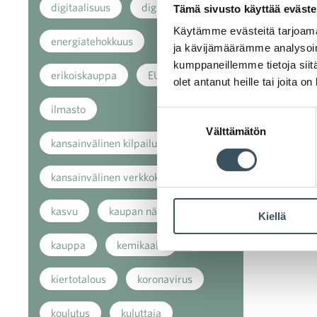
digitaalisuus
digitalisaatio
Tämä sivusto käyttää eväste
Käytämme evästeitä tarjoama
energiatehokkuus
ja kävijämäärämme analysoim
kumppaneillemme tietoja siitä
erikoiskauppa
EU
olet antanut heille tai joita o
ilmasto
Suostumuksen
Välttämätön
valinta
kansainvälinen kilpailu
kansainvälinen verkkokauppa
kasvu
kaupan näkymät
Kiellä
kauppa
kemikaalit
kiertotalous
koronavirus
koulutus
kuluttaja