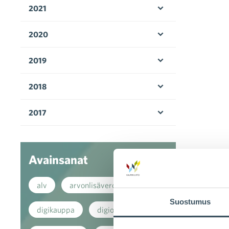
2021
Avaa valikko
2020
Avaa valikko
2019
Avaa valikko
2018
Avaa valikko
2017
Avaa valikko
Avainsanat
alv
arvonlisävero
Suostumus
digikauppa
digiostaminen