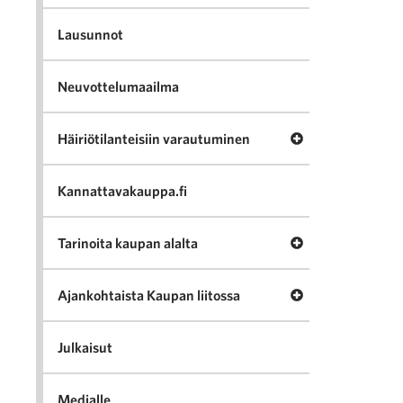
Lausunnot
Neuvottelumaailma
Avaa valikko Häir
Häiriötilanteisiin varautuminen
Kannattavakauppa.fi
Avaa valikko Tari
Tarinoita kaupan alalta
Avaa valikko Ajan
Ajankohtaista Kaupan liitossa
Julkaisut
Medialle