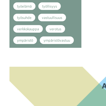
työelämä
työllisyys
työsuhde
vastuullisuus
verkkokauppa
verotus
ympäristö
ympäristövastuu
A