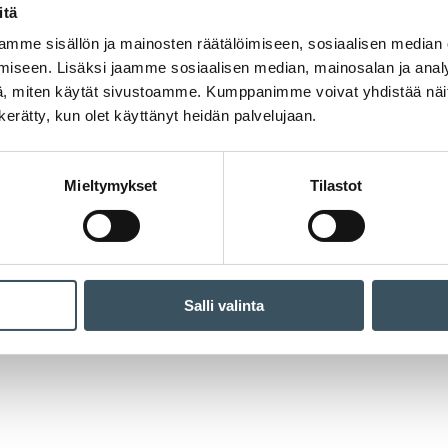
itä
mme sisällön ja mainosten räätälöimiseen, sosiaalisen median
iseen. Lisäksi jaamme sosiaalisen median, mainosalan ja analy
, miten käytät sivustoamme. Kumppanimme voivat yhdistää näitä t
n kerätty, kun olet käyttänyt heidän palvelujaan.
Mieltymykset
Tilastot
Salli valinta