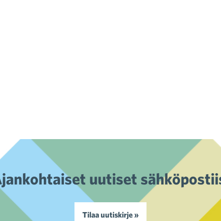
jankohtaiset uutiset sähköpostii
Tilaa uutiskirje »