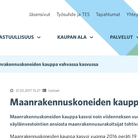
Jäsensivut
Työsuhde ja TES
Tapahtumat
Yhtey
ohteelle Tavoitteet
ASTUULLISUUS
Alavalikko kohteelle Vastuullisuus
KAUPAN ALA
Alavalikko kohteelle K
PALVELUT
A
rakennuskoneiden kauppa vahvassa kasvussa
21.02.2017 15:27
Uutiset
Maanrakennuskoneiden kaupp
Maanrakennuskoneiden kauppa kasvoi noin viidenneksen vuo
väyläinvestointien ansiosta maanrakennusurakoitsijat tohtiv
Maanrakennuskoneiden kauppa kasvoi vuonna 2016 peräti 19 pr