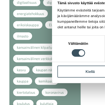
digitaalisuus
digitalisaatio
Tämä sivusto käyttää eväste
Käytämme evästeitä tarjoama
energiatehokkuus
ja kävijämäärämme analysoim
kumppaneillemme tietoja siitä
erikoiskauppa
EU
olet antanut heille tai joita o
ilmasto
Suostumuksen
Välttämätön
valinta
kansainvälinen kilpailu
kansainvälinen verkkokauppa
kasvu
kaupan näkymät
Kiellä
kauppa
kemikaalit
kiertotalous
koronavirus
koulutus
kuluttaja