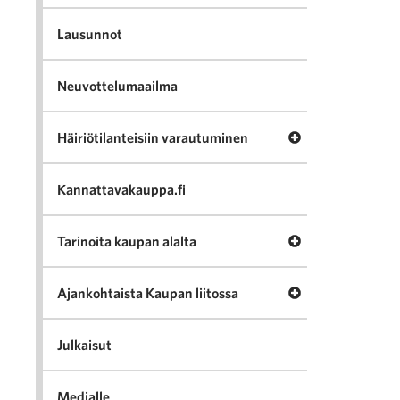
Lausunnot
Neuvottelumaailma
Avaa valikko Häir
Häiriötilanteisiin varautuminen
Kannattavakauppa.fi
Avaa valikko Tari
Tarinoita kaupan alalta
Avaa valikko Ajan
Ajankohtaista Kaupan liitossa
Julkaisut
Medialle