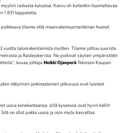
myytiin raskasta kalustoa. Kasvu oli kuitenkin huomattavaa
n 1 831 kappaletta.
a poikkeava tilanne että maanrakennusmarkkinan huonot
–3 vuotta talonrakentamista myöten. Tilanne johtuu suurista
imetrosta ja Raidejokerista. Ne poikivat väylien ympäristöön
kohteita”, kuvaa johtaja
Heikki Ojanperä
Teknisen Kaupan
uuden näkymien jonkinasteinen jatkuvuus ovat luoneet
t uusia konekantaansa, sillä kyseessä ovat hyvin kalliit
itä on ollut pakko uusia ja osin myös kasvattaa