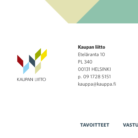
Kaupan liitto
Eteläranta 10
PL 340
00131 HELSINKI
p. 09 1728 5151
kauppa@kauppa.fi
TAVOITTEET
VASTU