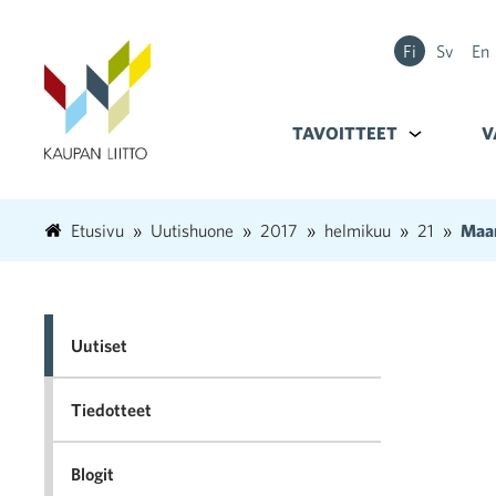
Fi
Sv
En
TAVOITTEET
Alavalikko k
V
Etusivu
Uutishuone
2017
helmikuu
21
Maan
Uutiset
Tiedotteet
Blogit