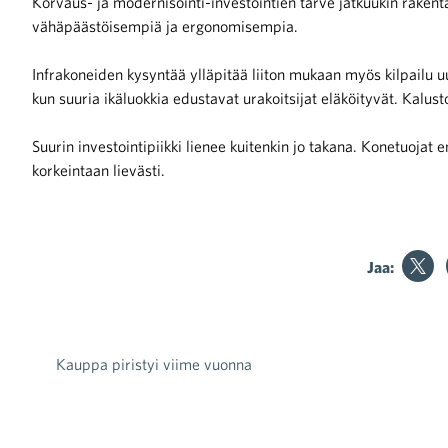
Korvaus- ja modernisointi-investointien tarve jatkuukin rakent
vähäpäästöisempiä ja ergonomisempia.
raa toimintaamme
Infrakoneiden kysyntää ylläpitää liiton mukaan myös kilpailu
kun suuria ikäluokkia edustavat urakoitsijat eläköityvät. Kalus
Suurin investointipiikki lienee kuitenkin jo takana. Konetuojat
korkeintaan lievästi.
Jaa:
Kauppa piristyi viime vuonna
Artikkelien selaus