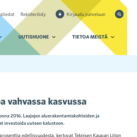
Hae
stiedot
Rekisteröidy
Kirjaudu palveluun
sivustolta
aupan ala
lavalikko kohteelle Palvelut
UUTISHUONE
Alavalikko kohteelle Uutishuone
TIETOA MEISTÄ
Alavalikko k
a vahvassa kasvussa
nna 2016. Laajojen aluerakentamiskohteiden ja
at investoida uuteen kalustoon.
osenttia edellisvuodesta, kertovat Teknisen Kaupan Liiton