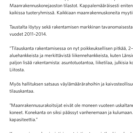
Maanrakennuskonejaoston tilastot. Kappalemääräisesti eniten 
kaikissa tuoteryhmissä. Kaikkiaan maanrakennuskoneita myytii
Taustalta löytyy sekä rakentamisen markkinan tavanomaisest
vuodet 2011–2014.
iötilanteisiin varautuminen
”Tilauskanta rakentamisessa on nyt poikkeuksellisen pitkää, 2
aluehankkeista ja merkittävistä liikennehankkeista, kuten Läns
paljon lisää rakentamista: asuntotuotantoa, liiketilaa, julkisia 
Liitosta.
noita kaupan alalta
Myös hallituksen satsaus väylämäärärahoihin ja kaivosteollis
tilauskantaa.
kohtaista Kaupan liitossa
”Maanrakennusurakoitsijat eivät ole moneen vuoteen uskaltanee
koneet. Konekanta on siksi päässyt vanhenemaan ja kulumaan. S
kapasiteettia.”