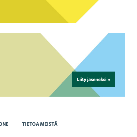
Liity jäseneksi »
ONE
TIETOA MEISTÄ