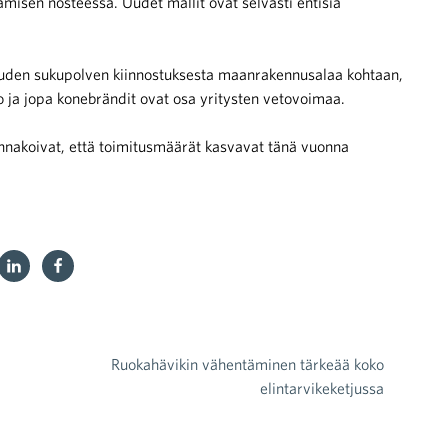
amisen nosteessa. Uudet mallit ovat selvästi entisiä
 uuden sukupolven kiinnostuksesta maanrakennusalaa kohtaan,
to ja jopa konebrändit ovat osa yritysten vetovoimaa.
 ennakoivat, että toimitusmäärät kasvavat tänä vuonna
Ruokahävikin vähentäminen tärkeää koko
elintarvikeketjussa