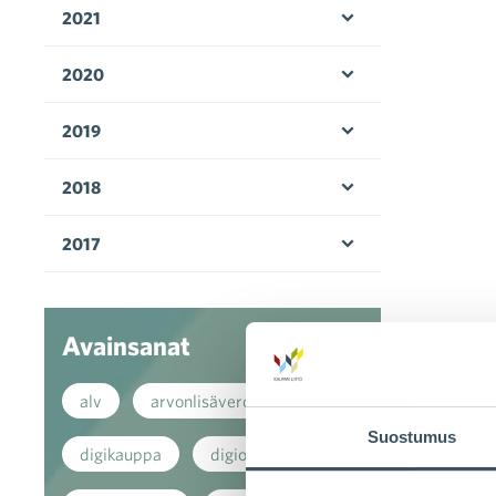
2021
Avaa valikko
2020
Avaa valikko
2019
Avaa valikko
2018
Avaa valikko
2017
Avaa valikko
Avainsanat
alv
arvonlisävero
Suostumus
digikauppa
digiostaminen