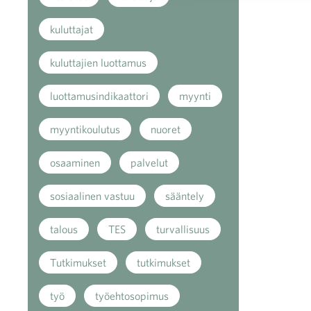
kuluttajat
kuluttajien luottamus
luottamusindikaattori
myynti
myyntikoulutus
nuoret
osaaminen
palvelut
sosiaalinen vastuu
sääntely
talous
TES
turvallisuus
Tutkimukset
tutkimukset
työ
työehtosopimus