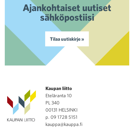
Ajankohtaiset uutiset
sähköpostiisi
Tilaa uutiskirje »
Kaupan liitto
Eteläranta 10
PL 340
00131 HELSINKI
p. 09 1728 5151
kauppa@kauppa.fi