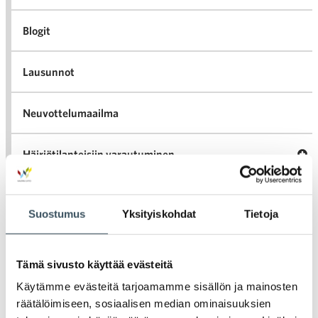
Blogit
Lausunnot
Neuvottelumaailma
Av
Häiriötilanteisiin varautuminen
Häir
va
Kannattavakauppa.fi
Suostumus
Yksityiskohdat
Tietoja
A
Tarinoita kaupan alalta
val
Tari
Tämä sivusto käyttää evästeitä
ka
Ava
Ajankohtaista Kaupan liitossa
Käytämme evästeitä tarjoamamme sisällön ja mainosten
al
Ajan
K
räätälöimiseen, sosiaalisen median ominaisuuksien
l