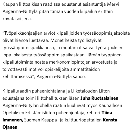
Kaupan liittoa kisan raadissa edustanut asiantuntija Mervi
Angerma-Niittylä pitää tämän vuoden kilpailua erittäin
kovatasoisena.
”Työpaikkaohjaajien arviot kilpailijoiden työssäoppimisjaksoista
olivat hienoa luettavaa. Monet heistä työllistyivät
työssäoppimispaikkaansa, ja muutamat saivat työtarjouksen
jopa jokaisesta työssäoppimispaikastaan. Tämän tyyppinen
kilpailutoiminta nostaa merkonomiopintojen arvostusta ja
toivottavasti motivoi opiskelijoita ammattitaidon
kehittämisessä”, Angerma-Niittylä sanoo.
Kilpailuraadin puheenjohtajana ja Liiketalouden Liiton
edustajana toimi liittohallituksen jäsen
Juha Ruotsalainen
.
Angerma-Niitylän ohella raatiin kuuluivat myös Kaupallisen
Opetuksen Edistämisliiton puheenjohtaja, rehtori
Tiina
Immonen,
Suomen Kauppa- ja kulttuuriopettajien
Konsta
Ojanen
.