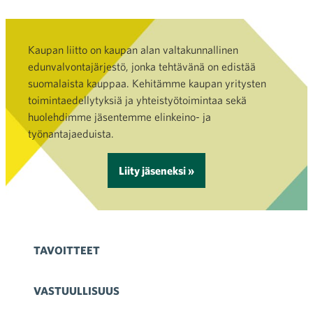
Kaupan liitto on kaupan alan valtakunnallinen
edunvalvontajärjestö, jonka tehtävänä on edistää
suomalaista kauppaa. Kehitämme kaupan yritysten
toimintaedellytyksiä ja yhteistyötoimintaa sekä
huolehdimme jäsentemme elinkeino- ja
työnantajaeduista.
Liity jäseneksi »
TAVOITTEET
VASTUULLISUUS