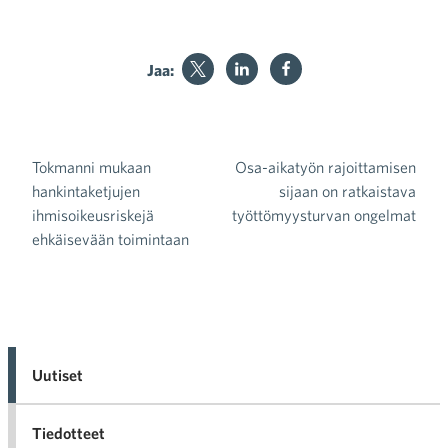
Jaa:
Tokmanni mukaan
Osa-aikatyön rajoittamisen
Artikkelien selaus
hankintaketjujen
sijaan on ratkaistava
ihmisoikeusriskejä
työttömyysturvan ongelmat
ehkäisevään toimintaan
Uutiset
Tiedotteet