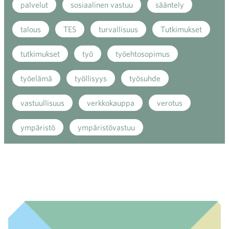
palvelut
sosiaalinen vastuu
sääntely
talous
TES
turvallisuus
Tutkimukset
tutkimukset
työ
työehtosopimus
työelämä
työllisyys
työsuhde
vastuullisuus
verkkokauppa
verotus
ympäristö
ympäristövastuu