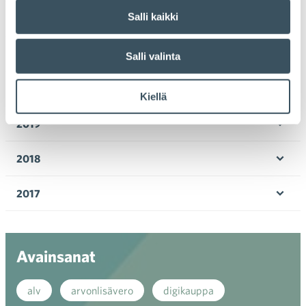
valik
Salli kaikki
2022
Ava
valik
2021
Salli valinta
Ava
valik
2020
Kiellä
Ava
valik
2019
Ava
valik
2018
Ava
valik
2017
Ava
valik
Avainsanat
alv
arvonlisävero
digikauppa