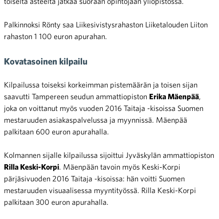
toiselta asteelta jatkaa suoraan opintojaan yliopistossa.
Palkinnoksi Rönty saa Liikesivistysrahaston Liiketalouden Liiton
rahaston 1 100 euron apurahan.
Kovatasoinen kilpailu
Kilpailussa toiseksi korkeimman pistemäärän ja toisen sijan
saavutti Tampereen seudun ammattiopiston
Erika Mäenpää
,
joka on voittanut myös vuoden 2016 Taitaja -kisoissa Suomen
mestaruuden asiakaspalvelussa ja myynnissä. Mäenpää
palkitaan 600 euron apurahalla.
Kolmannen sijalle kilpailussa sijoittui Jyväskylän ammattiopiston
Rilla Keski-Korpi
. Mäenpään tavoin myös Keski-Korpi
pärjäsivuoden 2016 Taitaja -kisoissa: hän voitti Suomen
mestaruuden visuaalisessa myyntityössä. Rilla Keski-Korpi
palkitaan 300 euron apurahalla.