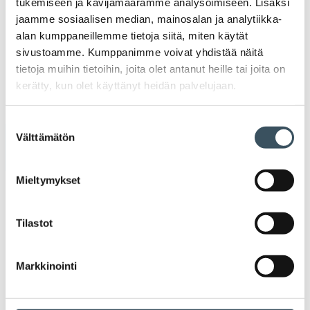
Julkaisut
tukemiseen ja kävijämäärämme analysoimiseen. Lisäksi
jaamme sosiaalisen median, mainosalan ja analytiikka-
alan kumppaneillemme tietoja siitä, miten käytät
Medialle
sivustoamme. Kumppanimme voivat yhdistää näitä
tietoja muihin tietoihin, joita olet antanut heille tai joita on
Ava
Seuraa toimintaamme
kerätty, kun olet käyttänyt heidän palvelujaan.
toi
Suostumuksen
Välttämätön
valinta
Arkistot
Mieltymykset
2026
Ava
valik
Tilastot
2025
Ava
valik
2024
Markkinointi
Ava
valik
2023
Ava