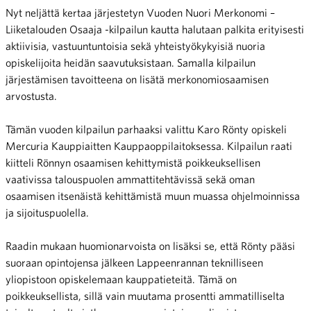
Nyt neljättä kertaa järjestetyn Vuoden Nuori Merkonomi –
Liiketalouden Osaaja -kilpailun kautta halutaan palkita erityisesti
aktiivisia, vastuuntuntoisia sekä yhteistyökykyisiä nuoria
opiskelijoita heidän saavutuksistaan. Samalla kilpailun
järjestämisen tavoitteena on lisätä merkonomiosaamisen
arvostusta.
Tämän vuoden kilpailun parhaaksi valittu Karo Rönty opiskeli
Mercuria Kauppiaitten Kauppaoppilaitoksessa. Kilpailun raati
kiitteli Rönnyn osaamisen kehittymistä poikkeuksellisen
vaativissa talouspuolen ammattitehtävissä sekä oman
osaamisen itsenäistä kehittämistä muun muassa ohjelmoinnissa
ja sijoituspuolella.
Raadin mukaan huomionarvoista on lisäksi se, että Rönty pääsi
suoraan opintojensa jälkeen Lappeenrannan teknilliseen
yliopistoon opiskelemaan kauppatieteitä. Tämä on
poikkeuksellista, sillä vain muutama prosentti ammatilliselta