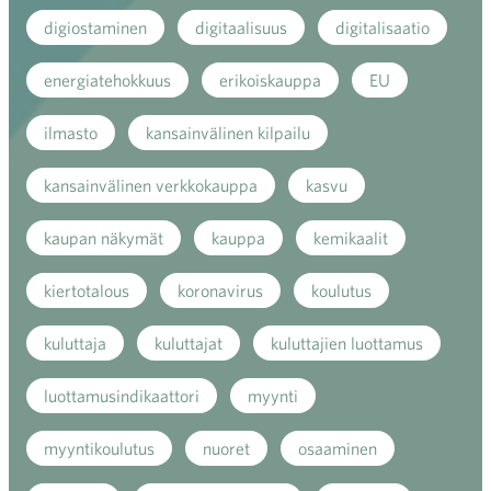
digiostaminen
digitaalisuus
digitalisaatio
energiatehokkuus
erikoiskauppa
EU
ilmasto
kansainvälinen kilpailu
kansainvälinen verkkokauppa
kasvu
kaupan näkymät
kauppa
kemikaalit
kiertotalous
koronavirus
koulutus
kuluttaja
kuluttajat
kuluttajien luottamus
luottamusindikaattori
myynti
myyntikoulutus
nuoret
osaaminen