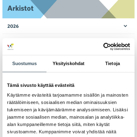
Arkistot
2026
Ava
valik
2025
Ava
valik
2024
Ava
Suostumus
Yksityiskohdat
Tietoja
valik
2023
Ava
valik
Tämä sivusto käyttää evästeitä
2022
Ava
Käytämme evästeitä tarjoamamme sisällön ja mainosten
valik
räätälöimiseen, sosiaalisen median ominaisuuksien
2021
Ava
tukemiseen ja kävijämäärämme analysoimiseen. Lisäksi
valik
jaamme sosiaalisen median, mainosalan ja analytiikka-
2020
alan kumppaneillemme tietoja siitä, miten käytät
Ava
valik
sivustoamme. Kumppanimme voivat yhdistää näitä
2019