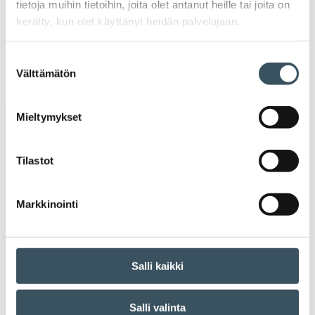
tietoja muihin tietoihin, joita olet antanut heille tai joita on
Ava
valik
kerätty, kun olet käyttänyt heidän palvelujaan.
2018
Ava
valik
Suostumuksen
2017
Välttämätön
valinta
Ava
valik
Mieltymykset
Avainsanat
Tilastot
alv
arvonlisävero
digikauppa
digiostaminen
digitaalisuus
digitalisaatio
Markkinointi
energiatehokkuus
erikoiskauppa
EU
Salli kaikki
ilmasto
kansainvälinen kilpailu
kansainvälinen verkkokauppa
kasvu
Salli valinta