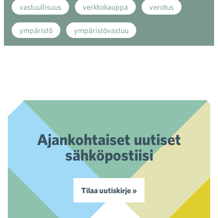
vastuullisuus
verkkokauppa
verotus
ympäristö
ympäristövastuu
Ajankohtaiset uutiset
sähköpostiisi
Tilaa uutiskirje »