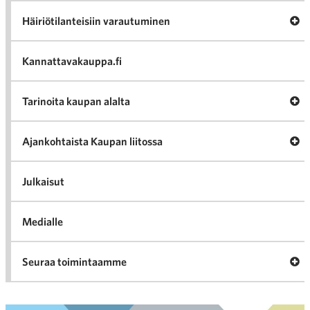
Av
Häiriötilanteisiin varautuminen
Häir
va
Kannattavakauppa.fi
A
Tarinoita kaupan alalta
val
Tari
ka
Ava
Ajankohtaista Kaupan liitossa
al
Ajan
K
l
Julkaisut
Medialle
Ava
Seuraa toimintaamme
toi