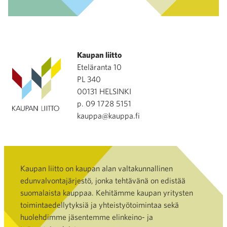
Kaupan liitto
Eteläranta 10
PL 340
00131 HELSINKI
p. 09 1728 5151
kauppa@kauppa.fi
Kaupan liitto on kaupan alan valtakunnallinen
edunvalvontajärjestö, jonka tehtävänä on edistää
suomalaista kauppaa. Kehitämme kaupan yritysten
toimintaedellytyksiä ja yhteistyötoimintaa sekä
huolehdimme jäsentemme elinkeino- ja