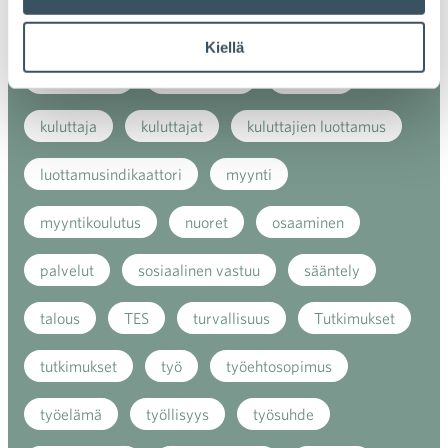
kaupan näkymät
kauppa
kemikaalit
Kiellä
kiertotalous
koronavirus
koulutus
kuluttaja
kuluttajat
kuluttajien luottamus
luottamusindikaattori
myynti
myyntikoulutus
nuoret
osaaminen
palvelut
sosiaalinen vastuu
sääntely
talous
TES
turvallisuus
Tutkimukset
tutkimukset
työ
työehtosopimus
työelämä
työllisyys
työsuhde