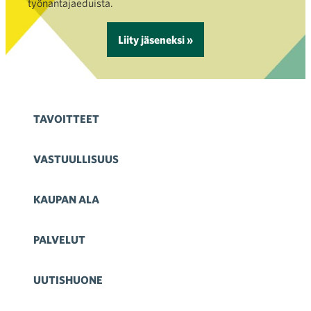
työnantajaeduista.
Liity jäseneksi »
TAVOITTEET
VASTUULLISUUS
KAUPAN ALA
PALVELUT
UUTISHUONE