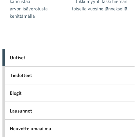
Artikkelien selaus
kannustaa
tukkumyynti laski hieman
arvonlisäverotusta
toisella vuosineljänneksellä
kehittämällä
Uutiset
Tiedotteet
Blogit
Lausunnot
Neuvottelumaailma