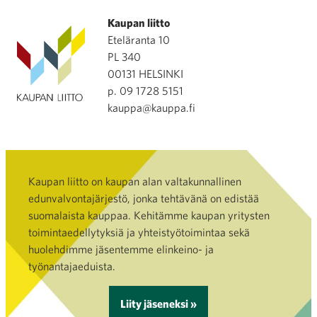
Kaupan liitto
Eteläranta 10
PL 340
00131 HELSINKI
p. 09 1728 5151
kauppa@kauppa.fi
Kaupan liitto on kaupan alan valtakunnallinen
edunvalvontajärjestö, jonka tehtävänä on edistää
suomalaista kauppaa. Kehitämme kaupan yritysten
toimintaedellytyksiä ja yhteistyötoimintaa sekä
huolehdimme jäsentemme elinkeino- ja
työnantajaeduista.
Liity jäseneksi »