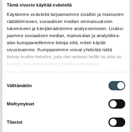
Kannattavakauppa.fi
Tämä sivusto käyttää evästeitä
Käytämme evästeitä tarjoamamme sisällön ja mainosten
A
Tarinoita kaupan alalta
räätälöimiseen, sosiaalisen median ominaisuuksien
val
tukemiseen ja kävijämäärämme analysoimiseen. Lisäksi
Tari
jaamme sosiaalisen median, mainosalan ja analytiikka-
ka
Ava
Ajankohtaista Kaupan liitossa
al
alan kumppaneillemme tietoja siitä, miten käytät
Ajan
K
sivustoamme. Kumppanimme voivat yhdistää näitä
l
Julkaisut
tietoja muihin tietoihin, joita olet antanut heille tai joita on
kerätty, kun olet käyttänyt heidän palvelujaan.
Medialle
Suostumuksen
Välttämätön
valinta
Ava
Seuraa toimintaamme
toi
Mieltymykset
Arkistot
Tilastot