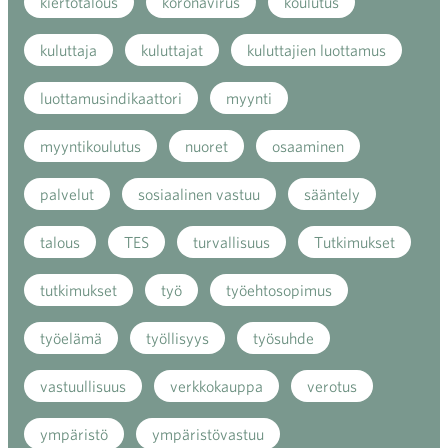
kiertotalous
koronavirus
koulutus
kuluttaja
kuluttajat
kuluttajien luottamus
luottamusindikaattori
myynti
myyntikoulutus
nuoret
osaaminen
palvelut
sosiaalinen vastuu
sääntely
talous
TES
turvallisuus
Tutkimukset
tutkimukset
työ
työehtosopimus
työelämä
työllisyys
työsuhde
vastuullisuus
verkkokauppa
verotus
ympäristö
ympäristövastuu