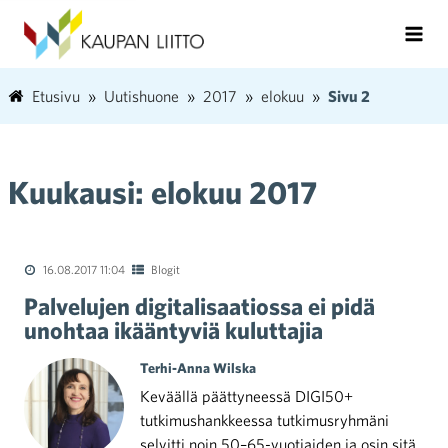
Etusivu
Uutishuone
2017
elokuu
Sivu 2
Kuukausi:
elokuu 2017
16.08.2017 11:04
Blogit
Palvelujen digitalisaatiossa ei pidä
unohtaa ikääntyviä kuluttajia
Terhi-Anna Wilska
Keväällä päättyneessä DIGI50+
tutkimushankkeessa tutkimusryhmäni
selvitti noin 50–65-vuotiaiden ja osin sitä