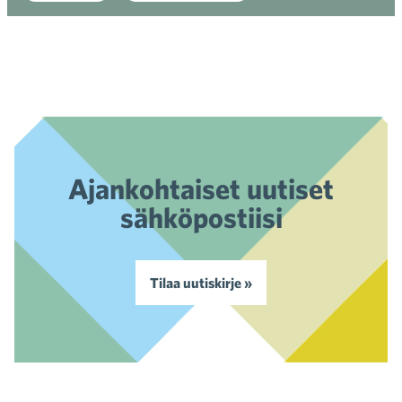
Ajankohtaiset uutiset
sähköpostiisi
Tilaa uutiskirje »