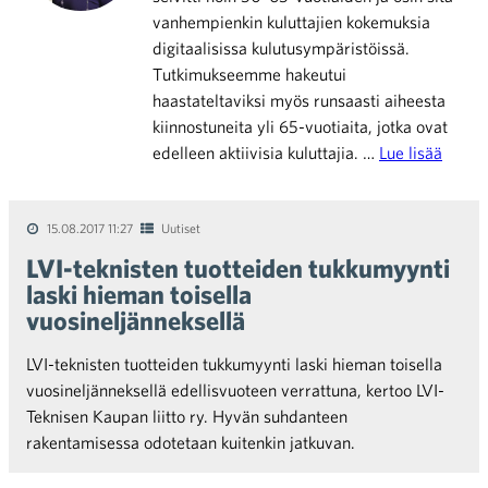
vanhempienkin kuluttajien kokemuksia
digitaalisissa kulutusympäristöissä.
Tutkimukseemme hakeutui
haastateltaviksi myös runsaasti aiheesta
kiinnostuneita yli 65-vuotiaita, jotka ovat
edelleen aktiivisia kuluttajia. …
Lue lisää
15.08.2017 11:27
Uutiset
LVI-teknisten tuotteiden tukkumyynti
laski hieman toisella
vuosineljänneksellä
LVI-teknisten tuotteiden tukkumyynti laski hieman toisella
vuosineljänneksellä edellisvuoteen verrattuna, kertoo LVI-
Teknisen Kaupan liitto ry. Hyvän suhdanteen
rakentamisessa odotetaan kuitenkin jatkuvan.