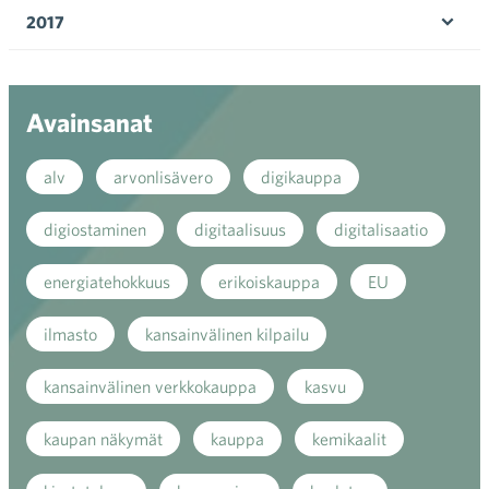
valik
2017
Ava
valik
Avainsanat
alv
arvonlisävero
digikauppa
digiostaminen
digitaalisuus
digitalisaatio
energiatehokkuus
erikoiskauppa
EU
ilmasto
kansainvälinen kilpailu
kansainvälinen verkkokauppa
kasvu
kaupan näkymät
kauppa
kemikaalit