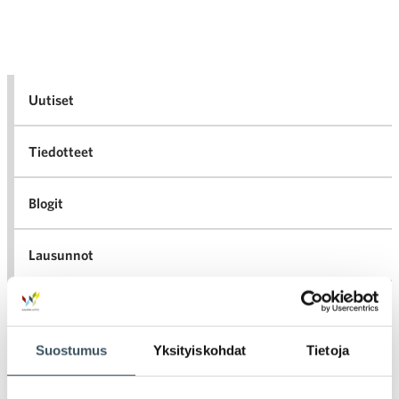
Artikkelien selaus
Uutiset
Tiedotteet
Blogit
Lausunnot
Neuvottelumaailma
Suostumus
Yksityiskohdat
Tietoja
Av
Häiriötilanteisiin varautuminen
Häir
va