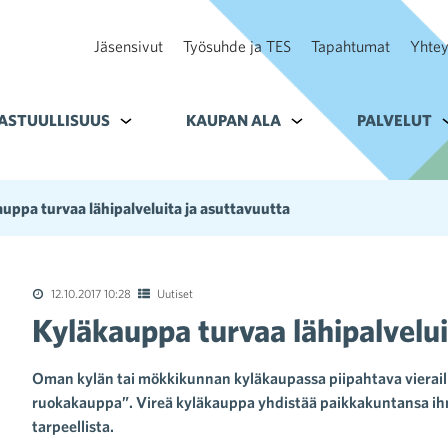
Jäsensivut
Työsuhde ja TES
Tapahtumat
Yhtey
ohteelle Tavoitteet
ASTUULLISUUS
Alavalikko kohteelle Vastuullisuus
KAUPAN ALA
Alavalikko kohteelle K
PALVELUT
A
uppa turvaa lähipalveluita ja asuttavuutta
12.10.2017 10:28
Uutiset
Kyläkauppa turvaa lähipalvelui
Oman kylän tai mökkikunnan kyläkaupassa piipahtava vieraili
ruokakauppa”. Vireä kyläkauppa yhdistää paikkakuntansa ihmis
tarpeellista.