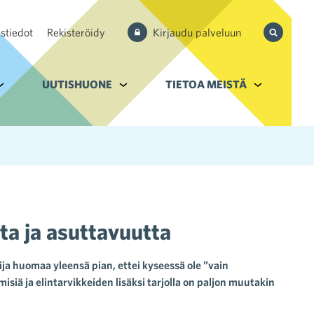
Hae
stiedot
Rekisteröidy
Kirjaudu palveluun
sivustolta
aupan ala
lavalikko kohteelle Palvelut
UUTISHUONE
Alavalikko kohteelle Uutishuone
TIETOA MEISTÄ
Alavalikko k
ta ja asuttavuutta
ja huomaa yleensä pian, ettei kyseessä ole ”vain
iä ja elintarvikkeiden lisäksi tarjolla on paljon muutakin