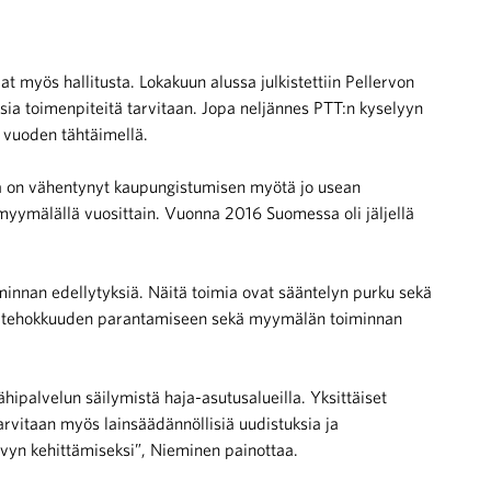
t myös hallitusta. Lokakuun alussa julkistettiin Pellervon
usia toimenpiteitä tarvitaan. Jopa neljännes PTT:n kyselyyn
 vuoden tähtäimellä.
 on vähentynyt kaupungistumisen myötä jo usean
ymälällä vuosittain. Vuonna 2016 Suomessa oli jäljellä
iminnan edellytyksiä. Näitä toimia ovat sääntelyn purku sekä
ojen tehokkuuden parantamiseen sekä myymälän toiminnan
hipalvelun säilymistä haja-asutusalueilla. Yksittäiset
arvitaan myös lainsäädännöllisiä uudistuksia ja
yvyn kehittämiseksi”, Nieminen painottaa.