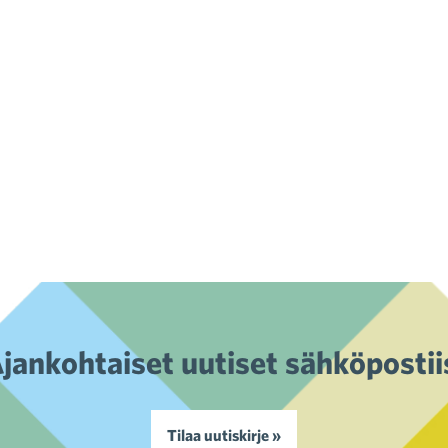
jankohtaiset uutiset sähköpostii
Tilaa uutiskirje »