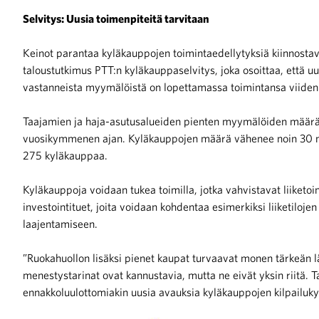
Selvitys: Uusia toimenpiteitä tarvitaan
raa toimintaamme
Keinot parantaa kyläkauppojen toimintaedellytyksiä kiinnostava
taloustutkimus PTT:n kyläkauppaselvitys, joka osoittaa, että u
vastanneista myymälöistä on lopettamassa toimintansa viiden
Taajamien ja haja-asutusalueiden pienten myymälöiden määrä
vuosikymmenen ajan. Kyläkauppojen määrä vähenee noin 30 my
275 kyläkauppaa.
Kyläkauppoja voidaan tukea toimilla, jotka vahvistavat liiketo
investointituet, joita voidaan kohdentaa esimerkiksi liiketil
laajentamiseen.
”Ruokahuollon lisäksi pienet kaupat turvaavat monen tärkeän lä
menestystarinat ovat kannustavia, mutta ne eivät yksin riitä. T
ennakkoluulottomiakin uusia avauksia kyläkauppojen kilpailuk