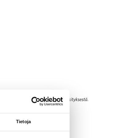
sa, muistuttaa lähipalveluiden merkityksestä.
Tietoja