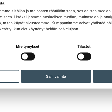
itä
mme sisällön ja mainosten räätälöimiseen, sosiaalisen median
Suomalaisen muotikaupan vuosisata
iseen. Lisäksi jaamme sosiaalisen median, mainosalan ja analy
Artikkelien selaus
, miten käytät sivustoamme. Kumppanimme voivat yhdistää näitä t
n kerätty, kun olet käyttänyt heidän palvelujaan.
Mieltymykset
Tilastot
Salli valinta