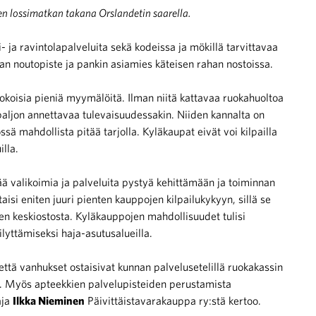
en lossimatkan takana Orslandetin saarella.
i- ja ravintolapalveluita sekä kodeissa ja mökillä tarvittavaa
an noutopiste ja pankin asiamies käteisen rahan nostoissa.
oisia pieniä myymälöitä. Ilman niitä kattavaa ruokahuoltoa
paljon annettavaa tulevaisuudessakin. Niiden kannalta on
össä mahdollista pitää tarjolla. Kyläkaupat eivät voi kilpailla
lla.
ä valikoimia ja palveluita pystyä kehittämään ja toiminnan
aisi eniten juuri pienten kauppojen kilpailukykyyn, sillä se
iden keskiostosta. Kyläkauppojen mahdollisuudet tulisi
lyttämiseksi haja-asutusalueilla.
 että vanhukset ostaisivat kunnan palvelusetelillä ruokakassin
ta. Myös apteekkien palvelupisteiden perustamista
aja
Ilkka Nieminen
Päivittäistavarakauppa ry:stä kertoo.