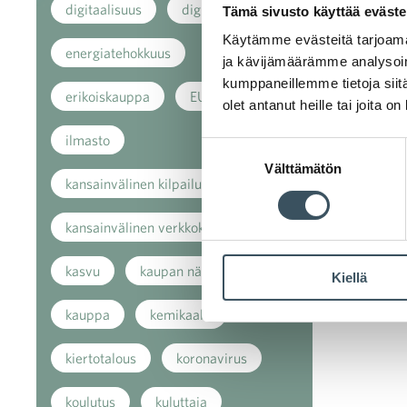
digitaalisuus
digitalisaatio
Tämä sivusto käyttää eväste
Käytämme evästeitä tarjoama
energiatehokkuus
ja kävijämäärämme analysoim
kumppaneillemme tietoja siitä
erikoiskauppa
EU
olet antanut heille tai joita o
ilmasto
Suostumuksen
Välttämätön
valinta
kansainvälinen kilpailu
kansainvälinen verkkokauppa
kasvu
kaupan näkymät
Kiellä
kauppa
kemikaalit
kiertotalous
koronavirus
koulutus
kuluttaja