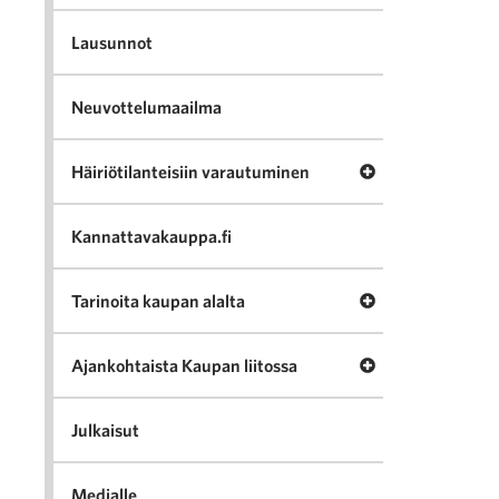
Lausunnot
Neuvottelumaailma
Avaa valikko Häir
Häiriötilanteisiin varautuminen
Kannattavakauppa.fi
Avaa valikko Tari
Tarinoita kaupan alalta
Avaa valikko Ajan
Ajankohtaista Kaupan liitossa
Julkaisut
Medialle