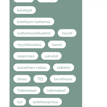
kuluttajat
kuluttajien luottamus
luottamusindikaattori
myynti
myyntikoulutus
nuoret
osaaminen
palvelut
sosiaalinen vastuu
sääntely
talous
TES
turvallisuus
Tutkimukset
tutkimukset
työ
työehtosopimus