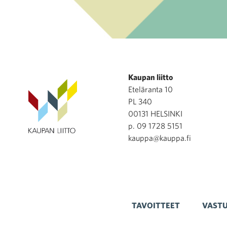
Kaupan liitto
Eteläranta 10
PL 340
00131 HELSINKI
p. 09 1728 5151
kauppa@kauppa.fi
TAVOITTEET
VASTU