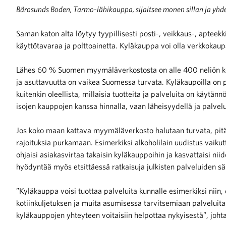
Bärosunds Boden, Tarmo-lähikauppa, sijaitsee monen sillan ja yhd
Saman katon alta löytyy tyypillisesti posti-, veikkaus-, apteekk
käyttötavaraa ja polttoainetta. Kyläkauppa voi olla verkkokaup
Lähes 60 % Suomen myymäläverkostosta on alle 400 neliön kok
iötilanteisiin varautuminen
ja asuttavuutta on vaikea Suomessa turvata. Kyläkaupoilla on 
kuitenkin oleellista, millaisia tuotteita ja palveluita on käytänn
isojen kauppojen kanssa hinnalla, vaan läheisyydellä ja palvelui
Jos koko maan kattava myymäläverkosto halutaan turvata, pitä
noita kaupan alalta
rajoituksia purkamaan. Esimerkiksi alkoholilain uudistus vaikutt
ohjaisi asiakasvirtaa takaisin kyläkauppoihin ja kasvattaisi ni
kohtaista Kaupan liitossa
hyödyntää myös etsittäessä ratkaisuja julkisten palveluiden säi
”Kyläkauppa voisi tuottaa palveluita kunnalle esimerkiksi niin,
kotiinkuljetuksen ja muita asumisessa tarvitsemiaan palvelui
kyläkauppojen yhteyteen voitaisiin helpottaa nykyisestä”, joht