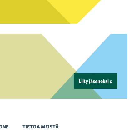
Liity jäseneksi »
ONE
TIETOA MEISTÄ