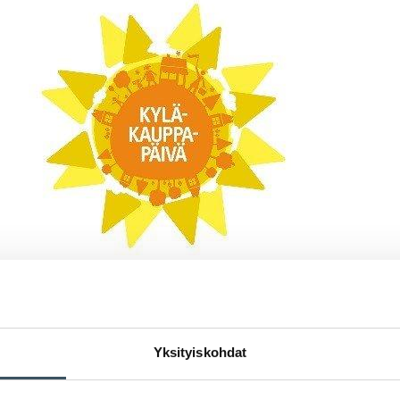
Valtakunnallinen Kyläkauppapäivä, joka järjestetään aina kesäkuus
Yksityiskohdat
Jaa: