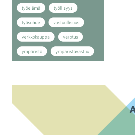
työelämä
työllisyys
työsuhde
vastuullisuus
verkkokauppa
verotus
ympäristö
ympäristövastuu
A