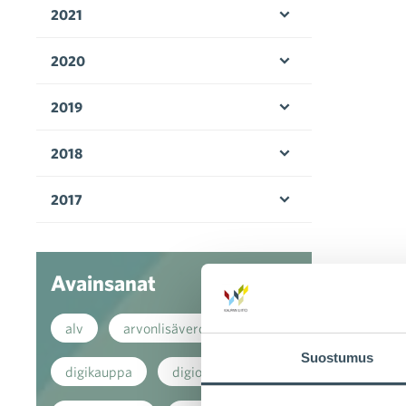
2021
Avaa valikko
2020
Avaa valikko
2019
Avaa valikko
2018
Avaa valikko
2017
Avaa valikko
Avainsanat
alv
arvonlisävero
Suostumus
digikauppa
digiostaminen