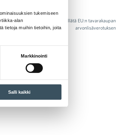
 ominaisuuksien tukemiseen
Komissio haluaa myllätä EU:n tavarakaupan
tiikka-alan
arvonlisäverotuksen
ietoja muihin tietoihin, joita
Markkinointi
Salli kaikki