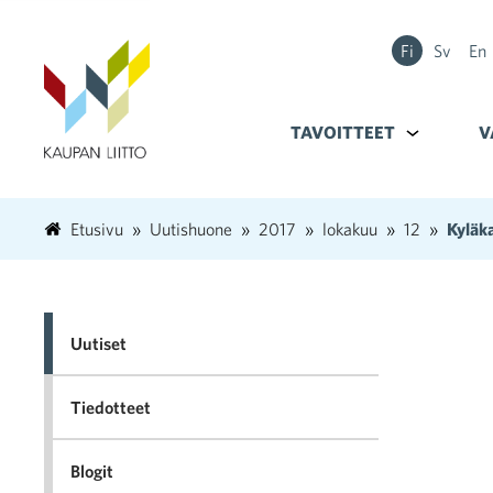
Fi
Sv
En
TAVOITTEET
Alavalikko k
V
Etusivu
Uutishuone
2017
lokakuu
12
Kyläka
Uutiset
Tiedotteet
Blogit