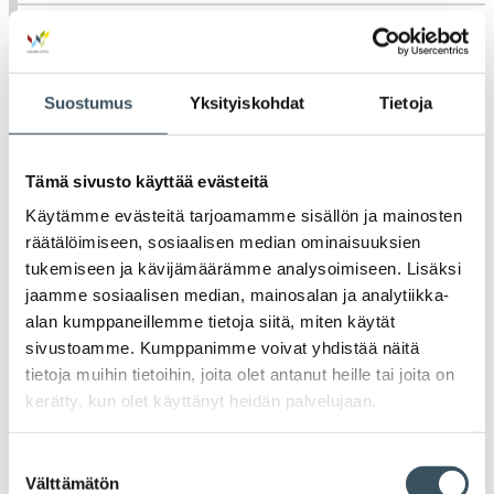
K
l
Julkaisut
Medialle
Suostumus
Yksityiskohdat
Tietoja
Ava
Seuraa toimintaamme
Tämä sivusto käyttää evästeitä
toi
Käytämme evästeitä tarjoamamme sisällön ja mainosten
räätälöimiseen, sosiaalisen median ominaisuuksien
Arkistot
tukemiseen ja kävijämäärämme analysoimiseen. Lisäksi
jaamme sosiaalisen median, mainosalan ja analytiikka-
alan kumppaneillemme tietoja siitä, miten käytät
2026
sivustoamme. Kumppanimme voivat yhdistää näitä
Ava
tietoja muihin tietoihin, joita olet antanut heille tai joita on
valik
2025
kerätty, kun olet käyttänyt heidän palvelujaan.
Ava
valik
2024
Suostumuksen
Ava
Välttämätön
valik
valinta