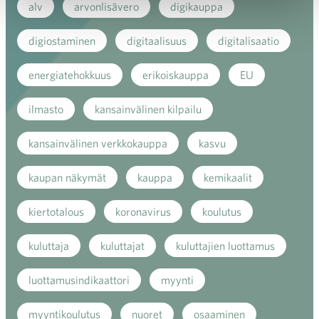
alv
arvonlisävero
digikauppa
digiostaminen
digitaalisuus
digitalisaatio
energiatehokkuus
erikoiskauppa
EU
ilmasto
kansainvälinen kilpailu
kansainvälinen verkkokauppa
kasvu
kaupan näkymät
kauppa
kemikaalit
kiertotalous
koronavirus
koulutus
kuluttaja
kuluttajat
kuluttajien luottamus
luottamusindikaattori
myynti
myyntikoulutus
nuoret
osaaminen