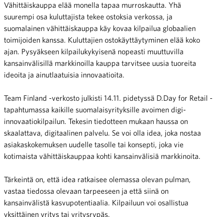
Vähittäiskauppa elää monella tapaa murroskautta. Yhä
suurempi osa kuluttajista tekee ostoksia verkossa, ja
suomalainen vähittäiskauppa käy kovaa kilpailua globaalien
toimijoiden kanssa. Kuluttajien ostokäyttäytyminen elää koko
ajan. Pysyäkseen kilpailukykyisenä nopeasti muuttuvilla
kansainvälisillä markkinoilla kauppa tarvitsee uusia tuoreita
ideoita ja ainutlaatuisia innovaatioita.
Team Finland -verkosto julkisti 14.11. pidetyssä D.Day for Retail -
tapahtumassa kaikille suomalaisyrityksille avoimen digi-
innovaatiokilpailun. Tekesin tiedotteen mukaan haussa on
skaalattava, digitaalinen palvelu. Se voi olla idea, joka nostaa
asiakaskokemuksen uudelle tasolle tai konsepti, joka vie
kotimaista vähittäiskauppaa kohti kansainvälisiä markkinoita.
Tärkeintä on, että idea ratkaisee olemassa olevan pulman,
vastaa tiedossa olevaan tarpeeseen ja että siinä on
kansainvälistä kasvupotentiaalia. Kilpailuun voi osallistua
yksittäinen yritys tai yritysrypäs.