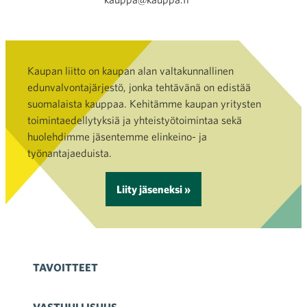
Kaupan liitto on kaupan alan valtakunnallinen
edunvalvontajärjestö, jonka tehtävänä on edistää
suomalaista kauppaa. Kehitämme kaupan yritysten
toimintaedellytyksiä ja yhteistyötoimintaa sekä
huolehdimme jäsentemme elinkeino- ja
työnantajaeduista.
Liity jäseneksi »
TAVOITTEET