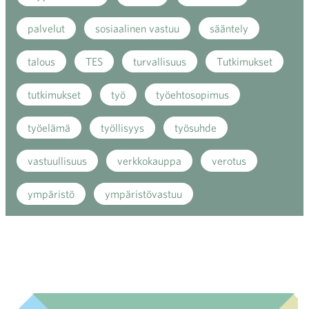
palvelut
sosiaalinen vastuu
sääntely
talous
TES
turvallisuus
Tutkimukset
tutkimukset
työ
työehtosopimus
työelämä
työllisyys
työsuhde
vastuullisuus
verkkokauppa
verotus
ympäristö
ympäristövastuu