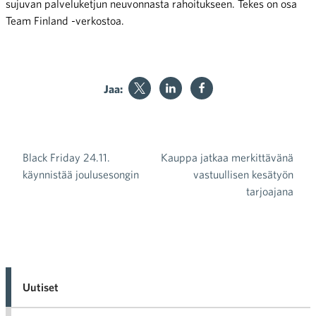
sujuvan palveluketjun neuvonnasta rahoitukseen. Tekes on osa
Team Finland -verkostoa.
Jaa:
Black Friday 24.11.
Kauppa jatkaa merkittävänä
Artikkelien selaus
käynnistää joulusesongin
vastuullisen kesätyön
tarjoajana
Uutiset