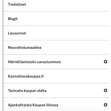
Tiedotteet
Blogit
Lausunnot
Neuvottelumaailma
Av
Häiriötilanteisiin varautuminen
Häir
va
Kannattavakauppa.fi
A
Tarinoita kaupan alalta
val
Tari
ka
Ava
Ajankohtaista Kaupan liitossa
al
Ajan