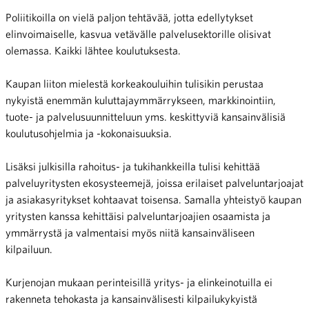
Poliitikoilla on vielä paljon tehtävää, jotta edellytykset
elinvoimaiselle, kasvua vetävälle palvelusektorille olisivat
olemassa. Kaikki lähtee koulutuksesta.
Kaupan liiton mielestä korkeakouluihin tulisikin perustaa
nykyistä enemmän kuluttajaymmärrykseen, markkinointiin,
tuote- ja palvelusuunnitteluun yms. keskittyviä kansainvälisiä
koulutusohjelmia ja -kokonaisuuksia.
Lisäksi julkisilla rahoitus- ja tukihankkeilla tulisi kehittää
palveluyritysten ekosysteemejä, joissa erilaiset palveluntarjoajat
ja asiakasyritykset kohtaavat toisensa. Samalla yhteistyö kaupan
yritysten kanssa kehittäisi palveluntarjoajien osaamista ja
ymmärrystä ja valmentaisi myös niitä kansainväliseen
kilpailuun.
Kurjenojan mukaan perinteisillä yritys- ja elinkeinotuilla ei
rakenneta tehokasta ja kansainvälisesti kilpailukykyistä