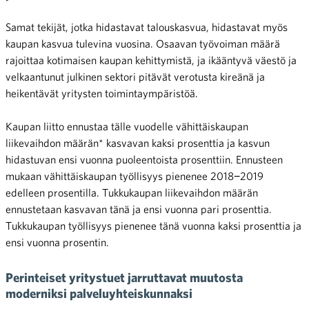
Samat tekijät, jotka hidastavat talouskasvua, hidastavat myös
kaupan kasvua tulevina vuosina. Osaavan työvoiman määrä
rajoittaa kotimaisen kaupan kehittymistä, ja ikääntyvä väestö ja
velkaantunut julkinen sektori pitävät verotusta kireänä ja
heikentävät yritysten toimintaympäristöä.
Kaupan liitto ennustaa tälle vuodelle vähittäiskaupan
liikevaihdon määrän* kasvavan kaksi prosenttia ja kasvun
hidastuvan ensi vuonna puoleentoista prosenttiin. Ennusteen
mukaan vähittäiskaupan työllisyys pienenee 2018−2019
edelleen prosentilla. Tukkukaupan liikevaihdon määrän
ennustetaan kasvavan tänä ja ensi vuonna pari prosenttia.
Tukkukaupan työllisyys pienenee tänä vuonna kaksi prosenttia ja
ensi vuonna prosentin.
Perinteiset yritystuet jarruttavat muutosta
moderniksi palveluyhteiskunnaksi