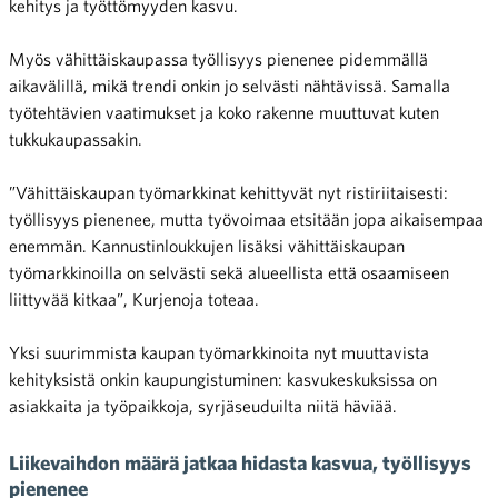
kehitys ja työttömyyden kasvu.
Myös vähittäiskaupassa työllisyys pienenee pidemmällä
aikavälillä, mikä trendi onkin jo selvästi nähtävissä. Samalla
työtehtävien vaatimukset ja koko rakenne muuttuvat kuten
tukkukaupassakin.
”Vähittäiskaupan työmarkkinat kehittyvät nyt ristiriitaisesti:
työllisyys pienenee, mutta työvoimaa etsitään jopa aikaisempaa
enemmän. Kannustinloukkujen lisäksi vähittäiskaupan
työmarkkinoilla on selvästi sekä alueellista että osaamiseen
liittyvää kitkaa”, Kurjenoja toteaa.
Yksi suurimmista kaupan työmarkkinoita nyt muuttavista
kehityksistä onkin kaupungistuminen: kasvukeskuksissa on
asiakkaita ja työpaikkoja, syrjäseuduilta niitä häviää.
Liikevaihdon määrä jatkaa hidasta kasvua, työllisyys
pienenee