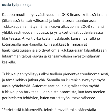
uusia työpaikkoja.
Kauppa muuttui pysyvästi vuoden 2008 finanssikriisissä ja sen
jälkeisessä kansainvälisessä ja kotimaisessa taantumassa.
Tukkukaupan ennätysmäinen kasvu alkuvuonna 2008 romahti
yhtäkkisesti vuoden lopussa, ja yritykset olivat uudenlaisessa
tilanteessa. Alkoi tiukka kustannuskilpailu kansainvälisillä ja
kotimaisilla markkinoilla, kun asiakkaat trimmasivat
hankintaketjujaan ja aloittivat omia kulukuurejaan kilpaillakseen
hitaamman talouskasvun ja kansainvälisen investointilaman
keskellä.
Tukkukaupan työllisyys alkoi tuolloin pienentyä trendinomaisesti,
ja tämä kehitys jatkuu yhä. Samalla on kuitenkin syntynyt myös
uusia työtehtäviä. Automatisaation ja digitalisaation myötä
tukkukauppa tarvitsee uudenlaista osaamista, kun taas monien
perinteisten tehtävien, kuten varastotyön, tarve vähenee.
”Perinteisiä tukkumyyjiä, teknisiä myyjiä tai sisäänostajia