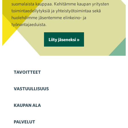
suomalaista kauppaa. Kehitämme kaupan yritysten
toimintaedellytyksiä ja yhteistyötoimintaa sekä
huolehdimme jäsentemme elinkeino- ja
työnantajaeduista.
Liity jäseneksi »
TAVOITTEET
VASTUULLISUUS
KAUPAN ALA
PALVELUT