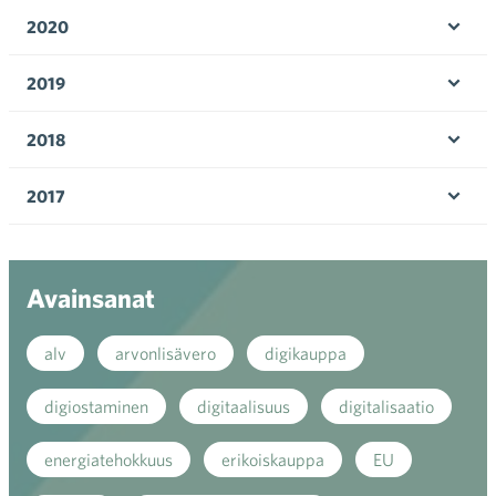
valik
2020
Ava
valik
2019
Ava
valik
2018
Ava
valik
2017
Ava
valik
Avainsanat
alv
arvonlisävero
digikauppa
digiostaminen
digitaalisuus
digitalisaatio
energiatehokkuus
erikoiskauppa
EU