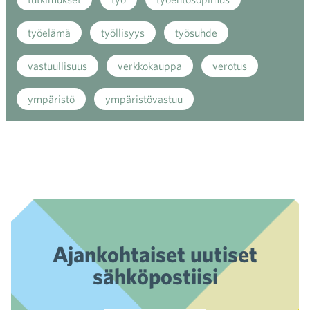
työelämä
työllisyys
työsuhde
vastuullisuus
verkkokauppa
verotus
ympäristö
ympäristövastuu
Ajankohtaiset uutiset
sähköpostiisi