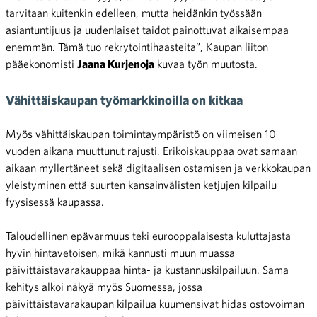
tarvitaan kuitenkin edelleen, mutta heidänkin työssään
asiantuntijuus ja uudenlaiset taidot painottuvat aikaisempaa
enemmän. Tämä tuo rekrytointihaasteita”, Kaupan liiton
pääekonomisti
Jaana Kurjenoja
kuvaa työn muutosta.
Vähittäiskaupan työmarkkinoilla on kitkaa
Myös vähittäiskaupan toimintaympäristö on viimeisen 10
vuoden aikana muuttunut rajusti. Erikoiskauppaa ovat samaan
aikaan myllertäneet sekä digitaalisen ostamisen ja verkkokaupan
yleistyminen että suurten kansainvälisten ketjujen kilpailu
fyysisessä kaupassa.
Taloudellinen epävarmuus teki eurooppalaisesta kuluttajasta
hyvin hintavetoisen, mikä kannusti muun muassa
päivittäistavarakauppaa hinta- ja kustannuskilpailuun. Sama
kehitys alkoi näkyä myös Suomessa, jossa
päivittäistavarakaupan kilpailua kuumensivat hidas ostovoiman