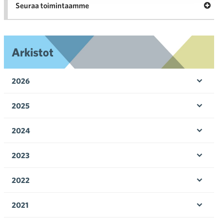
Ava
Seuraa toimintaamme
toi
Arkistot
2026
Ava
valik
2025
Ava
valik
2024
Ava
valik
2023
Ava
valik
2022
Ava
valik
2021
Ava