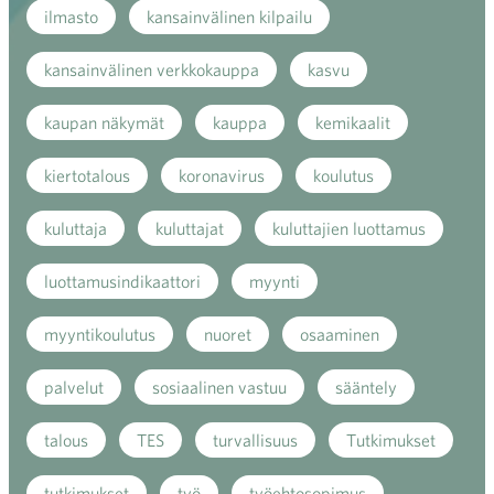
ilmasto
kansainvälinen kilpailu
kansainvälinen verkkokauppa
kasvu
kaupan näkymät
kauppa
kemikaalit
kiertotalous
koronavirus
koulutus
kuluttaja
kuluttajat
kuluttajien luottamus
luottamusindikaattori
myynti
myyntikoulutus
nuoret
osaaminen
palvelut
sosiaalinen vastuu
sääntely
talous
TES
turvallisuus
Tutkimukset
tutkimukset
työ
työehtosopimus