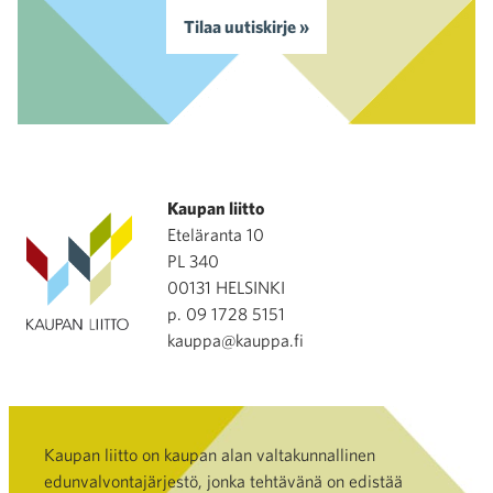
Tilaa uutiskirje »
Kaupan liitto
Eteläranta 10
PL 340
00131 HELSINKI
p. 09 1728 5151
kauppa@kauppa.fi
Kaupan liitto on kaupan alan valtakunnallinen
edunvalvontajärjestö, jonka tehtävänä on edistää