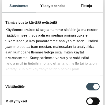
Suostumus
Yksityiskohdat
Tietoja
Kaupan näkymät: Kauppa
Toimitusjohtaja Juhani
Tämä sivusto käyttää evästeitä
Artikkelien selaus
kasvaa, mutta työllisyys
Pekkala jää eläkkeelle
Käytämme evästeitä tarjoamamme sisällön ja mainosten
pienenee
vuoden lopussa
räätälöimiseen, sosiaalisen median ominaisuuksien
tukemiseen ja kävijämäärämme analysoimiseen. Lisäksi
jaamme sosiaalisen median, mainosalan ja analytiikka-
alan kumppaneillemme tietoja siitä, miten käytät
sivustoamme. Kumppanimme voivat yhdistää näitä
Uutiset
tietoja muihin tietoihin, joita olet antanut heille tai joita on
kerätty, kun olet käyttänyt heidän palvelujaan.
Tiedotteet
Suostumuksen
Välttämätön
valinta
Blogit
Mieltymykset
Lausunnot