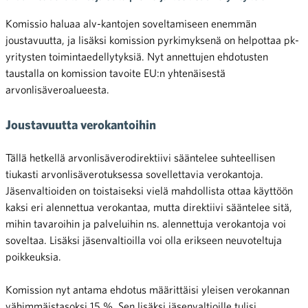
Komissio haluaa alv-kantojen soveltamiseen enemmän
joustavuutta, ja lisäksi komission pyrkimyksenä on helpottaa pk-
yritysten toimintaedellytyksiä. Nyt annettujen ehdotusten
taustalla on komission tavoite EU:n yhtenäisestä
arvonlisäveroalueesta.
Joustavuutta verokantoihin
Tällä hetkellä arvonlisäverodirektiivi sääntelee suhteellisen
tiukasti arvonlisäverotuksessa sovellettavia verokantoja.
Jäsenvaltioiden on toistaiseksi vielä mahdollista ottaa käyttöön
kaksi eri alennettua verokantaa, mutta direktiivi sääntelee sitä,
mihin tavaroihin ja palveluihin ns. alennettuja verokantoja voi
soveltaa. Lisäksi jäsenvaltioilla voi olla erikseen neuvoteltuja
poikkeuksia.
Komission nyt antama ehdotus määrittäisi yleisen verokannan
vähimmäistasoksi 15 %. Sen lisäksi jäsenvaltioille tulisi