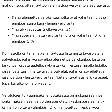
mahdollisuus ottaa käyttöön alennettuja verokantoja seuraavasti:
Kaksi alennettua verokantaa, jotka ovat vähintään 5 % ja
enintään sama kuin yleinen verokanta
Yksi alv-vapautus (nollaverokanta)
Yksi superalennettu verokanta, joka on vähintään 0 % ja
enintään 5 %
Komissiolla on tällä hetkellä käytössä lista niistä tavaroista ja
palveluista, joihin voi soveltaa alennettua verokantaa. Lista on
tarkoitus korvata uudella, nykyistä yksinkertaisemmalla listalla,
jossa lueteltaisiin ne tavarat ja palvelut, joihin on sovellettava
jäsenvaltion yleistä verokantaa. Näitä olisivat esimerkiksi aseet,
tupakka, alkoholi ja uhkapelit.
Verotulojen turvaamiseksi ehdotuksessa on mukana säännös,
jonka mukaan jäsenvaltioiden painotetun keskimääräisen alv-
kannan on oltava vähintään 12 %. Painotettuun keskiarvoon