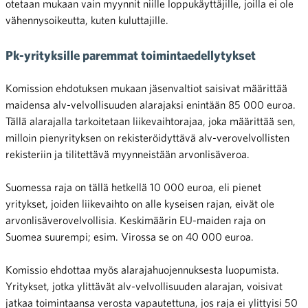
otetaan mukaan vain myynnit niille loppukäyttäjille, joilla ei ole
vähennysoikeutta, kuten kuluttajille.
Pk-yrityksille paremmat toimintaedellytykset
Komission ehdotuksen mukaan jäsenvaltiot saisivat määrittää
maidensa alv-velvollisuuden alarajaksi enintään 85 000 euroa.
Tällä alarajalla tarkoitetaan liikevaihtorajaa, joka määrittää sen,
milloin pienyrityksen on rekisteröidyttävä alv-verovelvollisten
rekisteriin ja tilitettävä myynneistään arvonlisäveroa.
Suomessa raja on tällä hetkellä 10 000 euroa, eli pienet
yritykset, joiden liikevaihto on alle kyseisen rajan, eivät ole
arvonlisäverovelvollisia. Keskimäärin EU-maiden raja on
Suomea suurempi; esim. Virossa se on 40 000 euroa.
Komissio ehdottaa myös alarajahuojennuksesta luopumista.
Yritykset, jotka ylittävät alv-velvollisuuden alarajan, voisivat
jatkaa toimintaansa verosta vapautettuna, jos raja ei ylittyisi 50