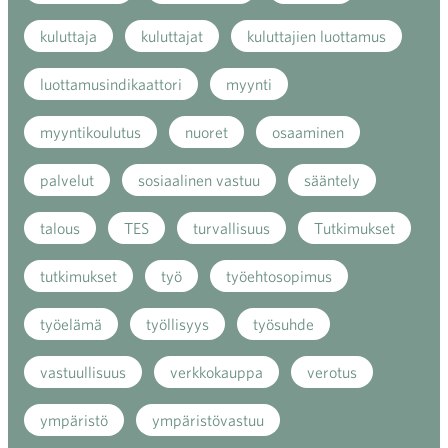
kuluttaja
kuluttajat
kuluttajien luottamus
luottamusindikaattori
myynti
myyntikoulutus
nuoret
osaaminen
palvelut
sosiaalinen vastuu
sääntely
talous
TES
turvallisuus
Tutkimukset
tutkimukset
työ
työehtosopimus
työelämä
työllisyys
työsuhde
vastuullisuus
verkkokauppa
verotus
ympäristö
ympäristövastuu