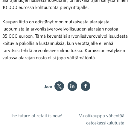
alarajahuojennuksesta luovutaan, on alv-alarajan säilyttäminen
10 000 eurossa kohtuutonta pienyrittäjälle.
Kaupan liitto on edistänyt monimutkaisesta alarajasta
luopumista ja arvonlisäverovelvollisuuden alarajan nostoa
35 000 euroon. Tämä keventäisi arvonlisäverovelvollisuudesta
koituvia pakollisia kustannuksia, kun verottajalle ei enää
tarvitsisi tehdä arvonlisäveroilmoituksia. Komission esityksen
valossa alarajan nosto olisi jopa välttämätöntä.
Jaa:
The future of retail is now!
Muotikauppa vähentää
Artikkelien selaus
ostoskassikulutusta