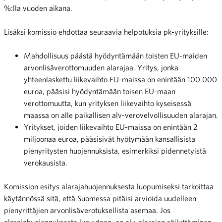
%:lla vuoden aikana.
Lisäksi komissio ehdottaa seuraavia helpotuksia pk-yrityksille:
Mahdollisuus päästä hyödyntämään toisten EU-maiden
arvonlisäverottomuuden alarajaa. Yritys, jonka
yhteenlaskettu liikevaihto EU-maissa on enintään 100 000
euroa, pääsisi hyödyntämään toisen EU-maan
verottomuutta, kun yrityksen liikevaihto kyseisessä
maassa on alle paikallisen alv-verovelvollisuuden alarajan.
Yritykset, joiden liikevaihto EU-maissa on enintään 2
miljoonaa euroa, pääsisivät hyötymään kansallisista
pienyritysten huojennuksista, esimerkiksi pidennetyistä
verokausista.
Komission esitys alarajahuojennuksesta luopumiseksi tarkoittaa
käytännössä sitä, että Suomessa pitäisi arvioida uudelleen
pienyrittäjien arvonlisäverotuksellista asemaa. Jos