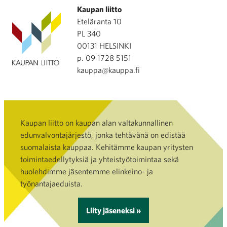
Kaupan liitto
Eteläranta 10
PL 340
00131 HELSINKI
p. 09 1728 5151
kauppa@kauppa.fi
Kaupan liitto on kaupan alan valtakunnallinen
edunvalvontajärjestö, jonka tehtävänä on edistää
suomalaista kauppaa. Kehitämme kaupan yritysten
toimintaedellytyksiä ja yhteistyötoimintaa sekä
huolehdimme jäsentemme elinkeino- ja
työnantajaeduista.
Liity jäseneksi »