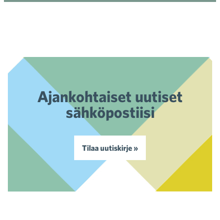
Ajankohtaiset uutiset
sähköpostiisi
Tilaa uutiskirje »