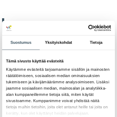
Uutiset
Tiedotteet
Suostumus
Yksityiskohdat
Tietoja
Blogit
Tämä sivusto käyttää evästeitä
Käytämme evästeitä tarjoamamme sisällön ja mainosten
Lausunnot
räätälöimiseen, sosiaalisen median ominaisuuksien
tukemiseen ja kävijämäärämme analysoimiseen. Lisäksi
Neuvottelumaailma
jaamme sosiaalisen median, mainosalan ja analytiikka-
alan kumppaneillemme tietoja siitä, miten käytät
sivustoamme. Kumppanimme voivat yhdistää näitä
Av
Häiriötilanteisiin varautuminen
Häir
tietoja muihin tietoihin, joita olet antanut heille tai joita on
va
kerätty, kun olet käyttänyt heidän palvelujaan.
Kannattavakauppa.fi