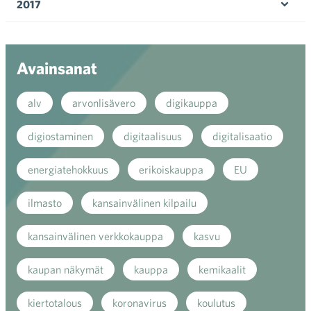
2017
Ava
valik
Avainsanat
alv
arvonlisävero
digikauppa
digiostaminen
digitaalisuus
digitalisaatio
energiatehokkuus
erikoiskauppa
EU
ilmasto
kansainvälinen kilpailu
kansainvälinen verkkokauppa
kasvu
kaupan näkymät
kauppa
kemikaalit
kiertotalous
koronavirus
koulutus