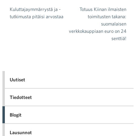
Kuluttajaymmärrystä ja -
Totuus Kiinan ilmaisten
Artikkelien selaus
tutkimusta pitäisi arvostaa
toimitusten takana:
suomalaisen
verkkokauppiaan euro on 24
senttiä!
Uutiset
Tiedotteet
Blogit
Lausunnot