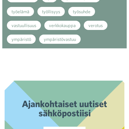
työelämä
työllisyys
työsuhde
vastuullisuus
verkkokauppa
verotus
ympäristö
ympäristövastuu
Ajankohtaiset uutiset
sähköpostiisi