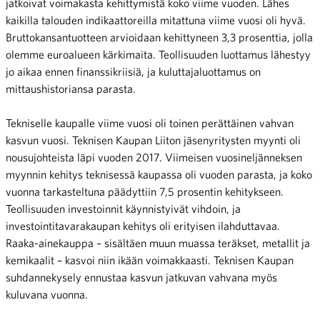
jatkoivat voimakasta kehittymistä koko viime vuoden. Lähes
kaikilla talouden indikaattoreilla mitattuna viime vuosi oli hyvä.
Bruttokansantuotteen arvioidaan kehittyneen 3,3 prosenttia, jolla
olemme euroalueen kärkimaita. Teollisuuden luottamus lähestyy
jo aikaa ennen finanssikriisiä, ja kuluttajaluottamus on
mittaushistoriansa parasta.
Tekniselle kaupalle viime vuosi oli toinen perättäinen vahvan
kasvun vuosi. Teknisen Kaupan Liiton jäsenyritysten myynti oli
nousujohteista läpi vuoden 2017. Viimeisen vuosineljänneksen
myynnin kehitys teknisessä kaupassa oli vuoden parasta, ja koko
vuonna tarkasteltuna päädyttiin 7,5 prosentin kehitykseen.
Teollisuuden investoinnit käynnistyivät vihdoin, ja
investointitavarakaupan kehitys oli erityisen ilahduttavaa.
Raaka-ainekauppa – sisältäen muun muassa teräkset, metallit ja
kemikaalit – kasvoi niin ikään voimakkaasti. Teknisen Kaupan
suhdannekysely ennustaa kasvun jatkuvan vahvana myös
kuluvana vuonna.