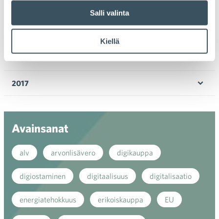
valik
2020
Salli valinta
Ava
valik
2019
Kiellä
Ava
valik
2018
Ava
valik
2017
Ava
valik
Avainsanat
alv
arvonlisävero
digikauppa
digiostaminen
digitaalisuus
digitalisaatio
energiatehokkuus
erikoiskauppa
EU