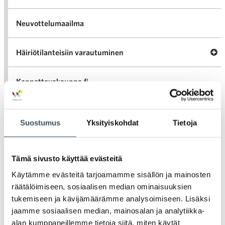
Neuvottelumaailma
Av
Häiriötilanteisiin varautuminen
Häir
va
Kannattavakauppa.fi
A
Tarinoita kaupan alalta
val
Suostumus
Yksityiskohdat
Tietoja
Tari
ka
Ava
Ajankohtaista Kaupan liitossa
al
Ajan
K
Tämä sivusto käyttää evästeitä
l
Julkaisut
Käytämme evästeitä tarjoamamme sisällön ja mainosten
räätälöimiseen, sosiaalisen median ominaisuuksien
Medialle
tukemiseen ja kävijämäärämme analysoimiseen. Lisäksi
jaamme sosiaalisen median, mainosalan ja analytiikka-
alan kumppaneillemme tietoja siitä, miten käytät