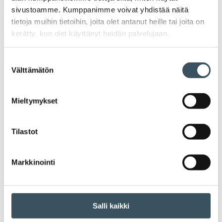
Ava
Seuraa toimintaamme
sivustoamme. Kumppanimme voivat yhdistää näitä
toi
tietoja muihin tietoihin, joita olet antanut heille tai joita on
kerätty, kun olet käyttänyt heidän palvelujaan.
Arkistot
Suostumuksen
Välttämätön
valinta
2026
Ava
valik
Mieltymykset
2025
Ava
valik
2024
Tilastot
Ava
valik
2023
Markkinointi
Ava
valik
2022
Ava
valik
2021
Salli kaikki
Ava