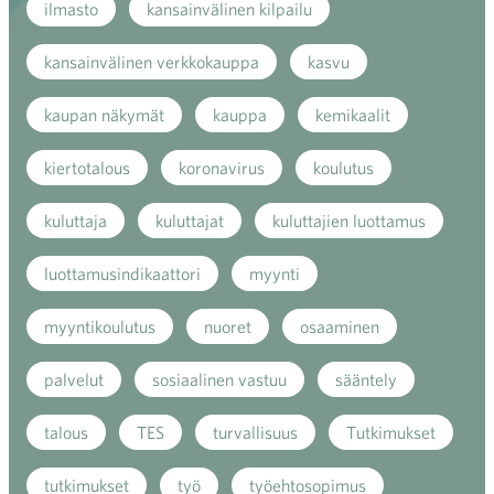
ilmasto
kansainvälinen kilpailu
kansainvälinen verkkokauppa
kasvu
kaupan näkymät
kauppa
kemikaalit
kiertotalous
koronavirus
koulutus
kuluttaja
kuluttajat
kuluttajien luottamus
luottamusindikaattori
myynti
myyntikoulutus
nuoret
osaaminen
palvelut
sosiaalinen vastuu
sääntely
talous
TES
turvallisuus
Tutkimukset
tutkimukset
työ
työehtosopimus