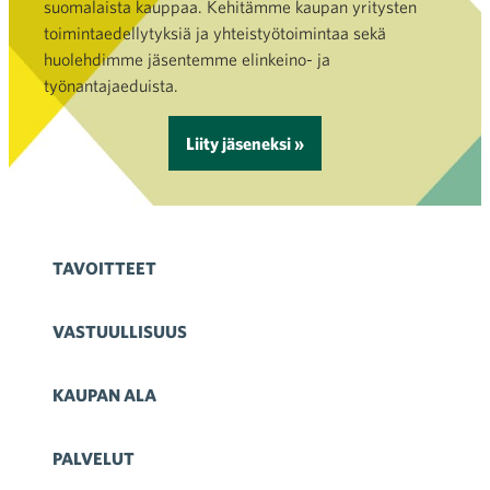
suomalaista kauppaa. Kehitämme kaupan yritysten
toimintaedellytyksiä ja yhteistyötoimintaa sekä
huolehdimme jäsentemme elinkeino- ja
työnantajaeduista.
Liity jäseneksi »
TAVOITTEET
VASTUULLISUUS
KAUPAN ALA
PALVELUT