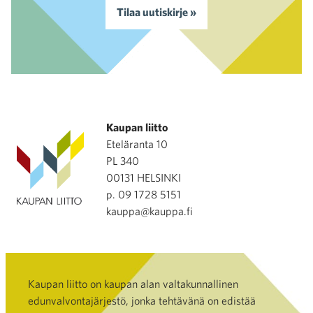
Tilaa uutiskirje »
Kaupan liitto
Eteläranta 10
PL 340
00131 HELSINKI
p. 09 1728 5151
kauppa@kauppa.fi
Kaupan liitto on kaupan alan valtakunnallinen
edunvalvontajärjestö, jonka tehtävänä on edistää