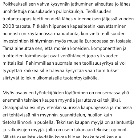
Poikkeuksellisen vahva kysynnän jatkuminen aiheuttaa jo lähes
unohdettuja nousukauden pullonkauloja. Teollisuuden
tuotantokapasiteetti on vielä lähes viidenneksen jäljessä vuoden
2008 tasosta. Pitkään hiipuneen kapasiteetin kasvattaminen
nopeasti on käytännössä mahdotonta, kun vielä teollisuuden
investointien kiihtyminen myös muualla Euroopassa on tosiasia.
Tämä aiheuttaa sen, että monien koneiden, komponenttien ja
tuotteiden toimitusajat ovat venähtäneet jopa yli vuoden
mittaisiksi. Pahimmillaan suomalainen teollisuusyritys ei voi
tyydyttää kaikkea sille tulevaa kysyntää vaan toimitukset
siirtyvät jollekin ulkomaiselle tuotantoyksikölle.
Myös osaavien työntekijöiden löytäminen on nousemassa yhä
enemmän teknisen kaupan myyntiä jarruttavaksi tekijäksi.
Osaajapulaa esiintyy etenkin suurissa kaupungeissa ja monissa
eri tehtävissä niin myynnin, suunnittelun, huollon kuin
tietohallinnonkin puolella. Teknisen kaupan myyjä on asiantuntija
ja ratkaisujen myyjä, jolla on usein takanaan tekniset opinnot.
Näistä osaajista käydään kovaa kilpaa, koska tekniikan ala