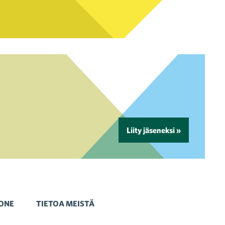
Liity jäseneksi »
ONE
TIETOA MEISTÄ