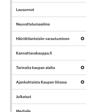
Lausunnot
Neuvottelumaailma
Avaa valikko Häir
Häiriötilanteisiin varautuminen
Kannattavakauppa.fi
Avaa valikko Tari
Tarinoita kaupan alalta
Avaa valikko Ajan
Ajankohtaista Kaupan liitossa
Julkaisut
Medialle