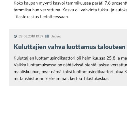
Koko kaupan myynti kasvoi tammikuussa peräti 7,6 prosent
tammikuuhun verrattuna. Kasvu oli vahvinta tukku- ja autok
Tilastokeskus tiedotteessaan.
28.03.2018 10:39
Uutiset
iötilanteisiin varautuminen
Kuluttajien vahva luottamus talouteen
Kuluttajien luottamusindikaattori oli helmikuussa 25,8 ja ma
Vaikka luottamuksessa on nähtävissä pientä laskua verrattu
maaliskuuhun, ovat nämä kaksi luottamusindikaattorilukua 
noita kaupan alalta
mittaushistorian korkeimmat, kertoo Tilastokeskus.
kohtaista Kaupan liitossa