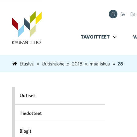
Fi
Sv
En
TAVOITTEET
Alavalikko k
V
Etusivu
Uutishuone
2018
maaliskuu
28
Uutiset
Tiedotteet
Blogit