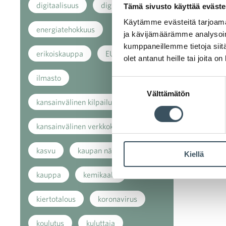
digitaalisuus
digitalisaatio
Tämä sivusto käyttää eväste
Käytämme evästeitä tarjoama
energiatehokkuus
ja kävijämäärämme analysoim
kumppaneillemme tietoja siitä
erikoiskauppa
EU
olet antanut heille tai joita o
ilmasto
Suostumuksen
Välttämätön
valinta
kansainvälinen kilpailu
kansainvälinen verkkokauppa
kasvu
kaupan näkymät
Kiellä
kauppa
kemikaalit
kiertotalous
koronavirus
koulutus
kuluttaja