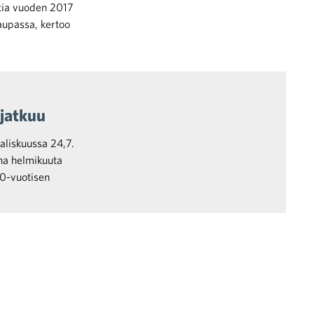
tia vuoden 2017
aupassa, kertoo
 jatkuu
aliskuussa 24,7.
na helmikuuta
30-vuotisen