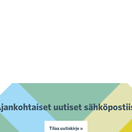
jankohtaiset uutiset sähköpostii
Tilaa uutiskirje »