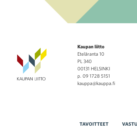
Kaupan liitto
Eteläranta 10
PL 340
00131 HELSINKI
p. 09 1728 5151
kauppa@kauppa.fi
TAVOITTEET
VASTU