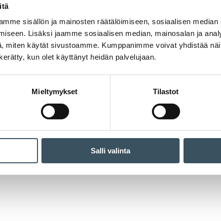
itä
mme sisällön ja mainosten räätälöimiseen, sosiaalisen median
iseen. Lisäksi jaamme sosiaalisen median, mainosalan ja analy
, miten käytät sivustoamme. Kumppanimme voivat yhdistää näitä t
n kerätty, kun olet käyttänyt heidän palvelujaan.
Mieltymykset
Tilastot
Salli valinta