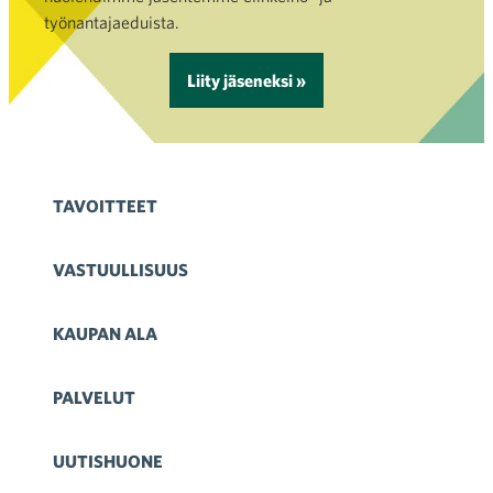
työnantajaeduista.
Liity jäseneksi »
TAVOITTEET
VASTUULLISUUS
KAUPAN ALA
PALVELUT
UUTISHUONE