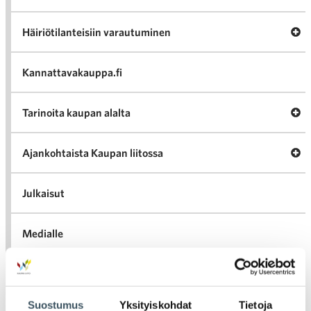
Av
Häiriötilanteisiin varautuminen
Häir
va
Kannattavakauppa.fi
A
Tarinoita kaupan alalta
val
Tari
ka
Ava
Ajankohtaista Kaupan liitossa
al
Ajan
K
l
Julkaisut
Medialle
Ava
Seuraa toimintaamme
toi
Suostumus
Yksityiskohdat
Tietoja