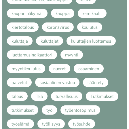
kaupan näkymät
kauppa
kemikaalit
kiertotalous
koronavirus
koulutus
kuluttaja
kuluttajat
kuluttajien luottamus
luottamusindikaattori
myynti
myyntikoulutus
nuoret
osaaminen
palvelut
sosiaalinen vastuu
sääntely
talous
TES
turvallisuus
Tutkimukset
tutkimukset
työ
työehtosopimus
työelämä
työllisyys
työsuhde