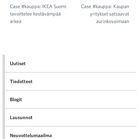
Case #kauppa: IKEA Suomi
Case #kauppa: Kaupan
Artikkelien selaus
tavoittelee kestävämpää
yritykset satsaavat
arkea
aurinkovoimaan
Uutiset
Tiedotteet
Blogit
Lausunnot
Neuvottelumaailma