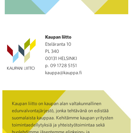
Kaupan liitto
Eteläranta 10
PL 340
00131 HELSINKI
p. 09 1728 5151
kauppa@kauppa.fi
Kaupan liitto on kaupan alan valtakunnallinen
edunvalvontajärjestö, jonka tehtävänä on edistää
suomalaista kauppaa. Kehitämme kaupan yritysten
toimintaedellytyksiä ja yhteistyötoimintaa sekä
huolehdimme jäsentemme elinkeino- ja