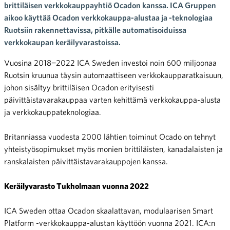
brittiläisen verkkokauppayhtiö Ocadon kanssa. ICA Gruppen
aikoo käyttää Ocadon verkkokauppa-alustaa ja -teknologiaa
Ruotsiin rakennettavissa, pitkälle automatisoiduissa
verkkokaupan keräilyvarastoissa.
Vuosina 2018−2022 ICA Sweden investoi noin 600 miljoonaa
Ruotsin kruunua täysin automaattiseen verkkokaupparatkaisuun,
johon sisältyy brittiläisen Ocadon erityisesti
päivittäistavarakauppaa varten kehittämä verkkokauppa-alusta
ja verkkokauppateknologiaa.
Britanniassa vuodesta 2000 lähtien toiminut Ocado on tehnyt
yhteistyösopimukset myös monien brittiläisten, kanadalaisten ja
ranskalaisten päivittäistavarakauppojen kanssa.
Keräilyvarasto Tukholmaan vuonna 2022
ICA Sweden ottaa Ocadon skaalattavan, modulaarisen Smart
Platform -verkkokauppa-alustan käyttöön vuonna 2021. ICA:n