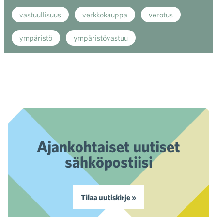
vastuullisuus
verkkokauppa
verotus
ympäristö
ympäristövastuu
Ajankohtaiset uutiset
sähköpostiisi
Tilaa uutiskirje »