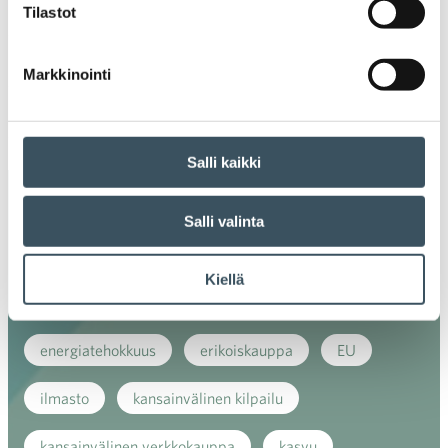
2019
Tilastot
Ava
valik
2018
Markkinointi
Ava
valik
2017
Ava
valik
Salli kaikki
Avainsanat
Salli valinta
alv
arvonlisävero
digikauppa
Kiellä
digiostaminen
digitaalisuus
digitalisaatio
energiatehokkuus
erikoiskauppa
EU
ilmasto
kansainvälinen kilpailu
kansainvälinen verkkokauppa
kasvu