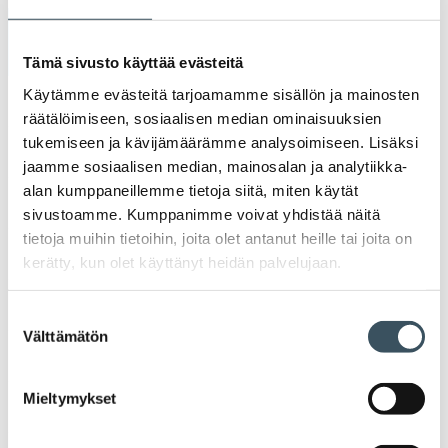
Arkistot
Tämä sivusto käyttää evästeitä
Käytämme evästeitä tarjoamamme sisällön ja mainosten
2026
räätälöimiseen, sosiaalisen median ominaisuuksien
Ava
valik
tukemiseen ja kävijämäärämme analysoimiseen. Lisäksi
2025
jaamme sosiaalisen median, mainosalan ja analytiikka-
Ava
valik
alan kumppaneillemme tietoja siitä, miten käytät
2024
sivustoamme. Kumppanimme voivat yhdistää näitä
Ava
tietoja muihin tietoihin, joita olet antanut heille tai joita on
valik
2023
kerätty, kun olet käyttänyt heidän palvelujaan.
Ava
valik
2022
Suostumuksen
Ava
Välttämätön
valinta
valik
2021
Ava
valik
Mieltymykset
2020
Ava
valik