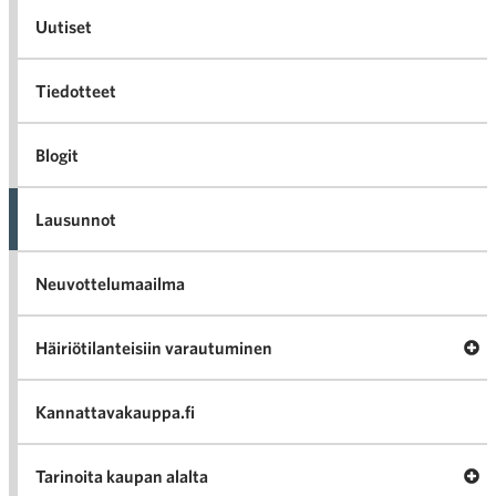
Uutiset
Tiedotteet
Blogit
Lausunnot
Neuvottelumaailma
Av
Häiriötilanteisiin varautuminen
Häir
va
Kannattavakauppa.fi
A
Tarinoita kaupan alalta
val