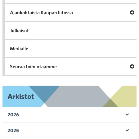
Tari
ka
Ava
Ajankohtaista Kaupan liitossa
al
Ajan
K
l
Julkaisut
Medialle
Ava
Seuraa toimintaamme
toi
Arkistot
2026
Ava
valik
2025
Ava