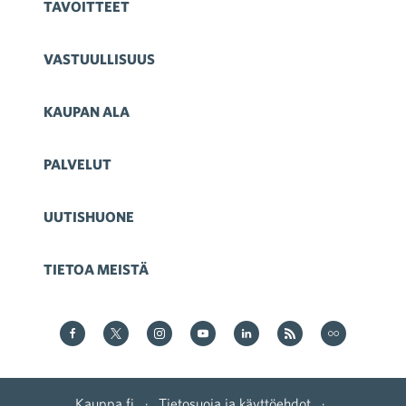
TAVOITTEET
VASTUULLISUUS
KAUPAN ALA
PALVELUT
UUTISHUONE
TIETOA MEISTÄ
Kauppa Facebookissa
Kauppa Twitterissä
Kauppa on Instagram
Kauppa YouTubesssa
Kauppa LinkedInissä
Kauppa on RSS
Kauppa
on Flickr
Kauppa.fi
·
Tietosuoja ja käyttöehdot
·