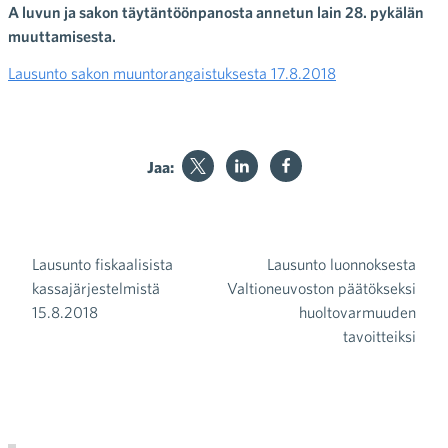
A luvun ja sakon täytäntöönpanosta annetun lain 28. pykälän
muuttamisesta.
Lausunto sakon muuntorangaistuksesta 17.8.2018
Jaa:
Lausunto fiskaalisista
Lausunto luonnoksesta
Artikkelien selaus
kassajärjestelmistä
Valtioneuvoston päätökseksi
15.8.2018
huoltovarmuuden
tavoitteiksi