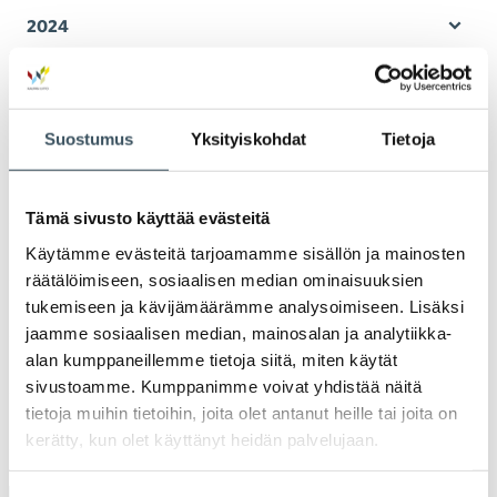
valik
2024
Ava
valik
2023
Ava
valik
2022
Suostumus
Yksityiskohdat
Tietoja
Ava
valik
2021
Ava
Tämä sivusto käyttää evästeitä
valik
2020
Käytämme evästeitä tarjoamamme sisällön ja mainosten
Ava
räätälöimiseen, sosiaalisen median ominaisuuksien
valik
tukemiseen ja kävijämäärämme analysoimiseen. Lisäksi
2019
Ava
jaamme sosiaalisen median, mainosalan ja analytiikka-
valik
alan kumppaneillemme tietoja siitä, miten käytät
2018
Ava
sivustoamme. Kumppanimme voivat yhdistää näitä
valik
tietoja muihin tietoihin, joita olet antanut heille tai joita on
2017
kerätty, kun olet käyttänyt heidän palvelujaan.
Ava
valik