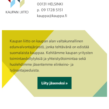
00131 HELSINKI
p. 09 1728 5151
kauppa@kauppa.fi
Kaupan liitto on kaupan alan valtakunnallinen
edunvalvontajärjestö, jonka tehtävänä on edistää
suomalaista kauppaa. Kehitämme kaupan yritysten
toimintaedellytyksiä ja yhteistyötoimintaa sekä
huolehdimme jäsentemme elinkeino- ja
työnantajaeduista.
Liity jäseneksi »