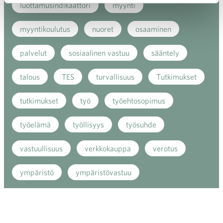
luottamusindikaattori
myynti
myyntikoulutus
nuoret
osaaminen
palvelut
sosiaalinen vastuu
sääntely
talous
TES
turvallisuus
Tutkimukset
tutkimukset
työ
työehtosopimus
työelämä
työllisyys
työsuhde
vastuullisuus
verkkokauppa
verotus
ympäristö
ympäristövastuu